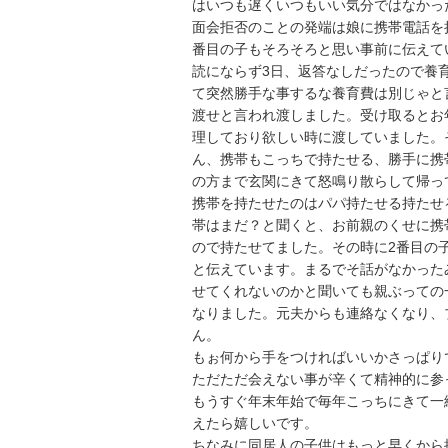
はいつも遅くいつもいい気分ではなかった
面会拒否のことの発端は娘に携帯電話を
番目の子もそろそろと思い事前に伝えてい
読にならず3日、返答なしだったので養
て突然勝手な事するな養育費は別じゃと言
渡せと言われ渡しました。受け取るとお
理しており欲しい時に渡していました。
ん、携帯もこっちで持たせる、勝手に携
の方まで玄関にきて怒鳴り散らして帰って
携帯を持たせたのはパパ持たせる持たせ
帯はまだ？と聞くと、お前親のくせに携
ので持たせてました。その時に2番目の
と伝えています。まるでそ話がなかった
せてくれないのかと聞いても親ぶっての
なりました。元夫からも連絡なくなり、
ん。

もぉ何から手をつければいいかさっぱりで
ただただ会えない事が辛くて精神的に参
もうすぐ年末年始で毎年こっちにきて一
えたら嬉しいです。

ちなみに同居人の子供はもっと早くから