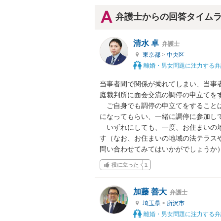
弁護士からの回答タイム
清水 卓
弁護士
東京都
>
中央区
離婚・男女問題に注力する弁
当事者間で関係が拗れてしまい、当事
庭裁判所に面会交流の調停の申立てをす
　ご自身でも調停の申立てをすること
になってもらい、一緒に調停に参加して
　いずれにしても、一度、お住まいの
す（なお、お住まいの地域の法テラス
問い合わせてみてはいかがでしょうか
役に立った
1
加藤 善大
弁護士
埼玉県
>
所沢市
離婚・男女問題に注力する弁