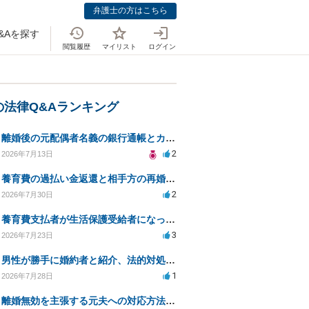
弁護士の方はこちら
&Aを探す
閲覧履歴
マイリスト
ログイン
の法律Q&Aランキング
離婚後の元配偶者名義の銀行通帳とカードの処分方法について
2
2026年7月13日
養育費の過払い金返還と相手方の再婚に関する相談
2
2026年7月30日
養育費支払者が生活保護受給者になった場合の支払い可否
3
2026年7月23日
男性が勝手に婚約者と紹介、法的対処は可能ですか？
1
2026年7月28日
離婚無効を主張する元夫への対応方法と注意点