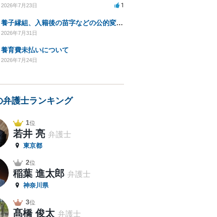
1
2026年7月23日
養子縁組、入籍後の苗字などの公的変更手続きについて。
2026年7月31日
養育費未払いについて
2026年7月24日
の弁護士ランキング
1
位
若井 亮
弁護士
東京都
2
位
稲葉 進太郎
弁護士
神奈川県
3
位
髙橋 俊太
弁護士