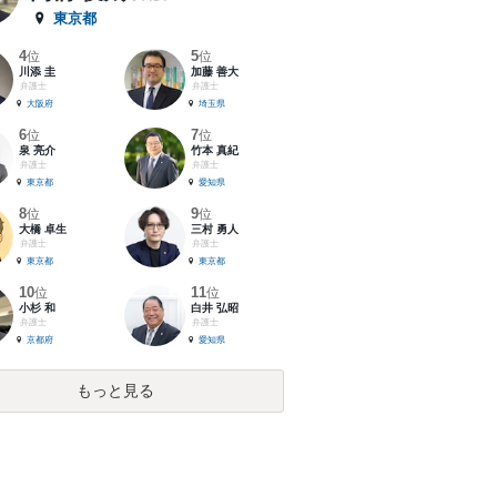
東京都
4
5
位
位
川添 圭
加藤 善大
弁護士
弁護士
大阪府
埼玉県
6
7
位
位
泉 亮介
竹本 真紀
弁護士
弁護士
東京都
愛知県
8
9
位
位
大橋 卓生
三村 勇人
弁護士
弁護士
東京都
東京都
10
11
位
位
小杉 和
白井 弘昭
弁護士
弁護士
京都府
愛知県
もっと見る