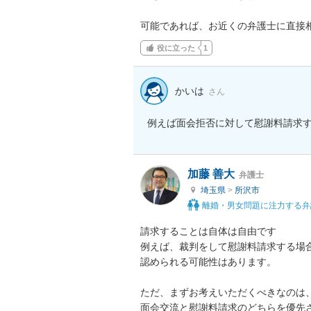
可能であれば、お近くの弁護士に直接
役に立った
1
かいは
さん
例えば面会拒否に対して慰謝料請求
加藤 善大
弁護士
埼玉県
>
所沢市
離婚・男女問題に注力する弁
請求することは自体は自由です

例えば、裁判をして慰謝料請求する場合
認められる可能性はあります。

ただ、まずお考えいただくべきなのは、
面会交流と慰謝料請求のどちらを優先さ