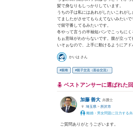
髪で身なりもしっかりしています。

うちの子は私にはあれがしたいこれがし
てましたがさせてもらえてないみたいで
で留守番してるみたいです。

冬やって言うの半袖短パンでこっちにくる
もぉ意味がわからないです。腹が立って
いそぉなので、上手に動けるようにアド
かいは さん
親権
親子交流（面会交流）
ベストアンサーに選ばれた
加藤 善大
弁護士
埼玉県
>
所沢市
離婚・男女問題に注力する弁
ご質問ありがとうございます。
