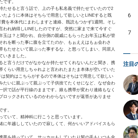
です。

持たせると言う話で、上の子も私名義で持たせていたので2
6
たように本体はそちらで用意して欲しいとLINEすると既
育費を本体代にまわしますと連絡、既読もつかず1週間。そし
われ納得しLINEしたのですが、突然に家まで来て今すぐ
7
年玉は？と聞かれ、自分側の親戚にもらったお年玉は私が管
それを断った事に腹を立てたのか、もぉええはもぉ会わさ
帯もたせといて親ぶった事するな、と怒ってしまい、同居人
いきました。

ると言うだけでがなかなか持たせてくれないんだと聞き、携
注目
帯くらい用意しちゃれよと言われたまたま本体が空いていた
子は契約はこちらがするので本体はそちはで用意して欲しい
みたいに親ぶって親ぶって子供捨てたくせになど、なぜ会わ
一択で話が平行線のままです。娘も携帯が変わり連絡もなく
ブロックされているのかわからないですが返答がありませ
す。

っていて、精神科に行こうと思っています。

緒に年越ししていたので寂しくて、何かいいアドバイスもら
携帯を持っていて、サッカーもしていたり髪の毛もいつも金