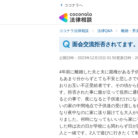
ココナラへ
ココナラ法律相談
法律Q&A
離婚・男
面会交流拒否されてます
公開日時：
2023年12月15日 01:50
更新日時：
2
4年前に離婚した夫と夫に親権がある子
もあまり分からずとても不安と悲しさで
おりお互い不正受給者です。その頃から
す。拒否された事に腹が立って役所に通
るとの事で、夜になると子供達だけにな
いの家の中間地点で子供達の受け渡しを
なり夜中なのに家に送り届けても大人が
りました。何時になってもいいから家に
した時は次の日が学校にも関わらず日が
人と一緒です。2人で遊びに行きたくて私