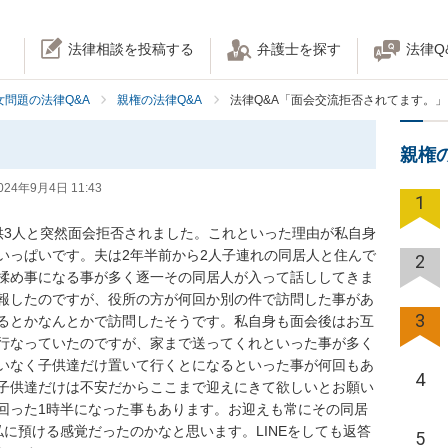
法律相談を投稿する
弁護士を探す
法律Q
女問題の法律Q&A
親権の法律Q&A
法律Q&A「面会交流拒否されてます。」
。
親権
024年9月4日 11:43
1
供3人と突然面会拒否されました。これといった理由が私自身
いっぱいです。夫は2年半前から2人子連れの同居人と住んで
2
揉め事になる事が多く逐一その同居人が入って話ししてきま
報したのですが、役所の方が何回か別の件で訪問した事があ
3
るとかなんとかで訪問したそうです。私自身も面会後はお互
行なっていたのですが、家まで送ってくれといった事が多く
いなく子供達だけ置いて行くとになるといった事が何回もあ
4
子供達だけは不安だからここまで迎えにきて欲しいとお願い
回った1時半になった事もあります。お迎えも常にその同居
に預ける感覚だったのかなと思います。LINEをしても返答
5