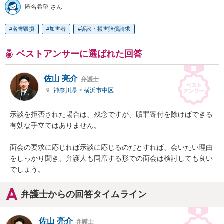
匿名希望 さん
名誉毀損
加害者
訴訟・損害賠償請求
ベストアンサーに選ばれた回答
佐山 亮介
弁護士
神奈川県
>
横浜市中区
示談を拒否された場合は、残念ですが、贖罪寄付を除けばできる
有効な手立てはありません。

面会の要求に応じれば示談に応じるのだとすれば、会いたい理由
をしっかり聞き、弁護人も同席する形での面会は検討しても良い
でしょう。
弁護士からの回答タイムライン
佐山 亮介
弁護士