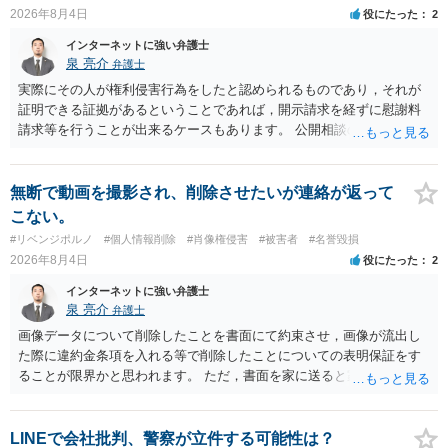
誉棄損として、個人や会社に対する誹謗中傷の不特定多数への公開に
2026年8月4日
役にたった
2
当たるとも思われません。 もちろん、誰がその内容をｃｈａｔｇｐｔ
に入力したかも第三者にしられることはないので、個人や会社の特定
インターネットに強い弁護士
をせずに書き込んだことで（おそらく特定して書き込んだとして
泉 亮介
弁護士
も）、相談者さんが刑事民事の責任に問われることはないでしょう。
実際にその人が権利侵害行為をしたと認められるものであり，それが
私見ながらご参考まで。
証明できる証拠があるということであれば，開示請求を経ずに慰謝料
請求等を行うことが出来るケースもあります。 公開相談の場では回答
は難しいかと思われますので，お手持ちの証拠資料を持参の上弁護士
に個別に相談されると良いでしょう。
無断で動画を撮影され、削除させたいが連絡が返って
こない。
#リベンジポルノ
#個人情報削除
#肖像権侵害
#被害者
#名誉毀損
2026年8月4日
役にたった
2
インターネットに強い弁護士
泉 亮介
弁護士
画像データについて削除したことを書面にて約束させ，画像が流出し
た際に違約金条項を入れる等で削除したことについての表明保証をす
ることが限界かと思われます。 ただ，書面を家に送ると家族に不貞行
為が発覚しご自身が慰謝料請求を受けるリスクがあるため，書面で削
除等を求めることは避けたほうが良いかと思われます。
LINEで会社批判、警察が立件する可能性は？