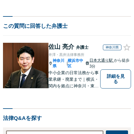
この質問に回答した弁護士
佐山 亮介
弁護士
神奈川県
井澤・黒井法律事務所
日本大通り駅
から徒歩
神奈川
横浜市中
|
県
区
3分
中小企業の日常法務から事
詳細を見
業承継・廃業まで｜横浜・
る
関内を拠点に神奈川・東京
対応【休日・夜間面談可】
【日本大通り駅3分】
法律Q&Aを探す