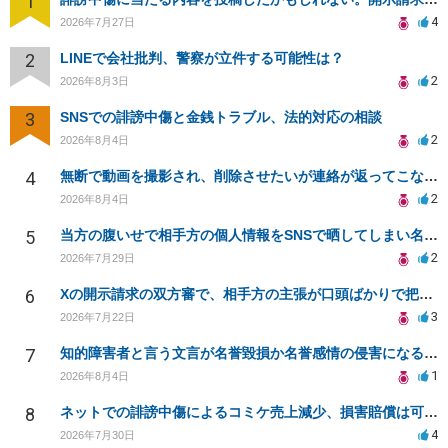
1
4
2026年7月27日
2
LINEで会社批判、警察が立件する可能性は？
2
2026年8月3日
3
SNSでの誹謗中傷と金銭トラブル、法的対応の相談
2
2026年8月4日
4
無断で動画を撮影され、削除させたいが連絡が返ってこない。
2
2026年8月4日
5
当方の腹いせで相手方の個人情報をSNSで晒してしまい名誉毀損させてしまったかもしれない
2
2026年7月29日
6
Xの開示請求の双方審で、相手方の主張が口頭ばかりで把握しきれません
3
2026年7月22日
7
知的障害者と言う文言が名誉毀損か名誉感情の侵害になるか教えてほしい。
1
2026年8月4日
8
ネットでの誹謗中傷によるコミケ売上減少、損害賠償は可能か？
4
2026年7月30日