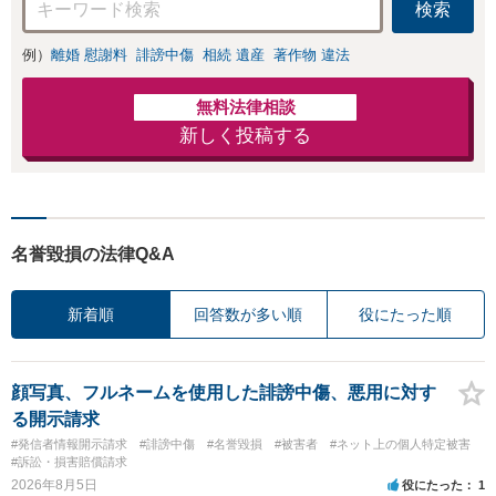
検索
例）
離婚 慰謝料
誹謗中傷
相続 遺産
著作物 違法
無料法律相談
新しく投稿する
名誉毀損の法律Q&A
新着順
回答数が多い順
役にたった順
顔写真、フルネームを使用した誹謗中傷、悪用に対す
る開示請求
#発信者情報開示請求
#誹謗中傷
#名誉毀損
#被害者
#ネット上の個人特定被害
#訴訟・損害賠償請求
2026年8月5日
役にたった
1