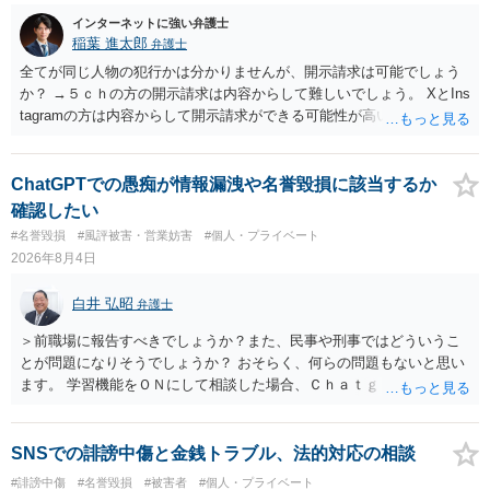
インターネットに強い弁護士
稲葉 進太郎
弁護士
全てが同じ人物の犯行かは分かりませんが、開示請求は可能でしょう
か？ →５ｃｈの方の開示請求は内容からして難しいでしょう。 XとIns
tagramの方は内容からして開示請求ができる可能性が高いでしょう。
ただ、アカウントが削除されていると開示請求は失敗する可能性が高
いでしょう。７月中にアカウントが削除されている場合、今から進め
ても失敗する可能性が高いように思われます。 相手を特定できた場
ChatGPTでの愚痴が情報漏洩や名誉毀損に該当するか
合、相手に全ての弁護士費用を負担させることは可能でしょうか？ →
確認したい
訴訟外の交渉で相手方が認めれば負担させることができるでしょう。
#名誉毀損
#風評被害・営業妨害
#個人・プライベート
訴訟で判決となった場合は、実際の弁護士費用が認められる場合と認
2026年8月4日
められない場合があり何ともいえないところでしょう。
白井 弘昭
弁護士
＞前職場に報告すべきでしょうか？また、民事や刑事ではどういうこ
とが問題になりそうでしょうか？ おそらく、何らの問題もないと思い
ます。 学習機能をＯＮにして相談した場合、Ｃｈａｔｇｐｔがｏｐｅ
ｎＡＩに相談内容を蓄積し、他の質問者への何らかの回答の際に参照
する可能性がありますが、個人名や会社名を特定していない限り、一
般論として抽象化されて回答に織り込まれる可能性が生じるにすぎま
SNSでの誹謗中傷と金銭トラブル、法的対応の相談
せんので、その情報自体が、秘密情報に当たるとは思えませんし、名
#誹謗中傷
#名誉毀損
#被害者
#個人・プライベート