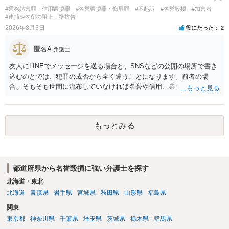
#業務妨害罪・信用毀損罪
#名誉毀損罪・侮辱罪
#不起訴
#名誉毀損
#加害者
#逮捕や勾留の阻止・準抗告
2026年8月3日
役にたった
2
匿名A
弁護士
友人にLINEでメッセージを送る場合と、SNSなどの公開の場所で書き
込むのとでは、犯罪の成否から全く違うことになります。前者の場
合、そもそも世間に流布していなければ名誉や信用、業務にかかる犯
罪は成立しないことになります。
もっとみる
都道府県から名誉毀損に強い弁護士を探す
北海道・東北
北海道
青森県
岩手県
宮城県
秋田県
山形県
福島県
関東
東京都
神奈川県
千葉県
埼玉県
茨城県
栃木県
群馬県