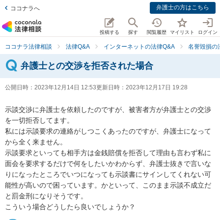
弁護士の方はこちら
ココナラへ
投稿する
探す
閲覧履歴
マイリスト
ログイン
ココナラ法律相談
法律Q&A
インターネットの法律Q&A
名誉毀損の
弁護士との交渉を拒否された場合
公開日時：
2023年12月14日 12:53
更新日時：
2023年12月17日 19:28
示談交渉に弁護士を依頼したのですが、被害者方が弁護士との交渉
を一切拒否してます。

私には示談要求の連絡がしつこくあったのですが、弁護士になって
から全く来ません。

示談要求といっても相手方は金銭賠償を拒否して理由も言わず私に
面会を要求するだけで何をしたいかわからず、弁護士抜きで言いな
りになったところでいつになっても示談書にサインしてくれない可
能性が高いので困っています。かといって、このまま示談不成立だ
と罰金刑になりそうです。

こういう場合どうしたら良いでしょうか？