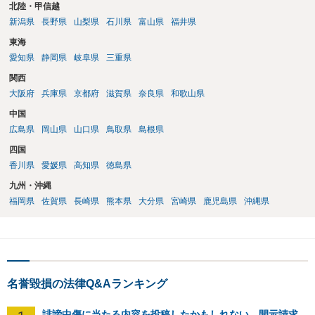
北陸・甲信越
新潟県
長野県
山梨県
石川県
富山県
福井県
東海
愛知県
静岡県
岐阜県
三重県
関西
大阪府
兵庫県
京都府
滋賀県
奈良県
和歌山県
中国
広島県
岡山県
山口県
鳥取県
島根県
四国
香川県
愛媛県
高知県
徳島県
九州・沖縄
福岡県
佐賀県
長崎県
熊本県
大分県
宮崎県
鹿児島県
沖縄県
名誉毀損の法律Q&Aランキング
誹謗中傷に当たる内容を投稿したかもしれない。開示請求や民事刑事裁判に発展しうるのか教えて欲しい。