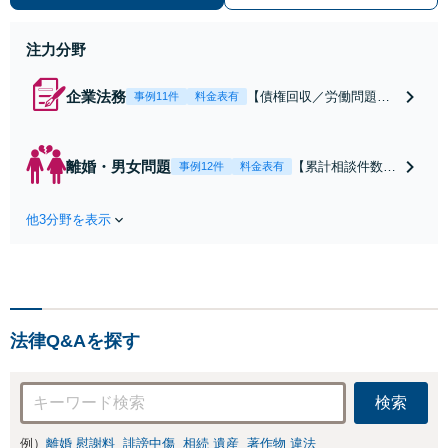
ーディーに対応いたします。 ◆累計
相談2000件以上・解決実績500件以
上
注力分野
企業法務
【債権回収／労働問題／
事例11件
料金表有
契約関係・契約書チェッ
ク／裁判対応】取引先と
のトラブル・会社内のト
離婚・男女問題
【累計相談件数20
事例12件
料金表有
ラブルなど、事後の解決
00件、解決事例50
だけでなく予防法務まで
0件以上】【初回
ワンストップで対応！顧
他3分野を表示
相談（電話・WE
問弁護士をお探しの方も
B）無料】「オー
ご相談ください！【顧問
ダーメイドの解決
経験豊富】【個別案件も
策を提示」依頼者
対応OK】
様の話を丁寧にう
かがい、どんな不
法律Q&Aを探す
安があるのか、何
を解決したいのか
を正確に読み取り
検索
ます。【東京都在
住以外の方も対
例）
離婚 慰謝料
誹謗中傷
相続 遺産
著作物 違法
応】