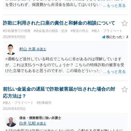
を受けられず、保護費から弁済金を捻出してはいけないため任意整理
という選択肢もありません）。法テラスの法律扶助を利用すれば弁護
士費用は法テラスが負担し、裁判所の予納金等も法テラスが援助して
くれるため、弁護士へ自己破産を任せれば解決します。
詐欺に利用された口座の責任と和解金の相談について
#詐欺被害での債務
#借金返済の相談・交渉
#督促の停止
#個人・プライベート
2026年8月6日
役にたった
2
村山 大基
弁護士
>通帳など送付している時点でこちらに非があるのは理解しています
が、これは支払うべきなのでしょうか？ こちらの特殊詐欺の被害を受
けた立場でもあると思うのですが、この場合どういった対処が必要で
しょうか？ →依頼するかどうかは別にして、弁護士に相談に行った方
がいいとは思います。 そもそも、特殊詐欺関係なく旦那さんの行為
は法に触れる可能性もあります。 ＞100万を支払わず穏便に和解する
前払い金返金の遅延で詐欺被害届が出された場合の対
ことは可能でしょうか？ →一般的には難しいです。相談者さんも１０
応方法は？
０万円の被害を受けたとして、１円も払わないで和解したいと言われ
#個人・プライベート
#刑事裁判
たら、 できるだけ重い刑罰を与えて欲しい、と思われるのではない
2026年8月5日
でしょうか。 ＞弁護士さんに入ってもらうことで支払額が下がること
はありますか？ そこはあり得ます、ただ、弁護士費用かけるならその
借金・債務整理に強い弁護士
分賠償に回すことも考えられるので、 兼ね合いは考えてみましょう。
白井 弘昭
弁護士
お話の内容では詐欺には当たらないので、心配する必要が無いように