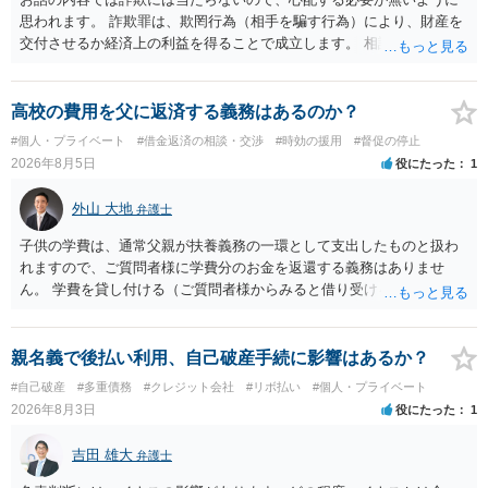
思われます。 詐欺罪は、欺罔行為（相手を騙す行為）により、財産を
交付させるか経済上の利益を得ることで成立します。 相談者さんは、
お金が返金できないというだけで、何ら相手を騙していません。 です
ので、詐欺罪の実行行為性が無く罪に問うことはできません。 おそら
く、相手が真実を話せば警察も取り合わないと思いますが、虚偽の内
高校の費用を父に返済する義務はあるのか？
容を述べた場合は、捜査はあるかもしれません。 ただし、捜査におい
#個人・プライベート
#借金返済の相談・交渉
#時効の援用
#督促の停止
て、真実を説明すれば、「ちゃんと返しなさいよ」程度の注意で済む
2026年8月5日
役にたった
1
ことだと思われます。 また、返せるお金が無いのであれば、返せない
のは致し方ありません。真摯に分割して支払うことを相手に告げてい
外山 大地
弁護士
くのみでしょう。 以上、ご参考まで。
子供の学費は、通常父親が扶養義務の一環として支出したものと扱わ
れますので、ご質問者様に学費分のお金を返還する義務はありませ
ん。 学費を貸し付ける（ご質問者様からみると借り受ける）といった
合意がない限りは、法的に返す義務があると主張するのは難しいでし
ょう。
親名義で後払い利用、自己破産手続に影響はあるか？
#自己破産
#多重債務
#クレジット会社
#リボ払い
#個人・プライベート
2026年8月3日
役にたった
1
吉田 雄大
弁護士