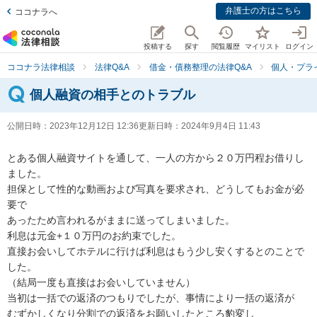
弁護士の方はこちら
ココナラへ
投稿する
探す
閲覧履歴
マイリスト
ログイン
ココナラ法律相談
法律Q&A
借金・債務整理の法律Q&A
個人・プラ
個人融資の相手とのトラブル
公開日時：
2023年12月12日 12:36
更新日時：
2024年9月4日 11:43
とある個人融資サイトを通して、一人の方から２０万円程お借りし
ました。

担保として性的な動画および写真を要求され、どうしてもお金が必
要で

あったため言われるがままに送ってしまいました。

利息は元金+１０万円のお約束でした。

直接お会いしてホテルに行けば利息はもう少し安くするとのことで
した。

（結局一度も直接はお会いしていません）

当初は一括での返済のつもりでしたが、事情により一括の返済が

むずかしくなり分割での返済をお願いしたところ豹変し
