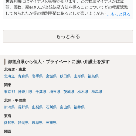
免責判断にはマイナスの影響があります。どの程度マイナスかは金
額、回数、親御さんが当該決済方法を採ることについてどの程度認識
しておられたか等の個別事情に依るとしか言いようがありません。 と
もあれ、依頼しておられる弁護士さんに直ちに具体的状況をお伝えに
なって相談し、善後策を考えることをお勧めします。
もっとみる
都道府県から個人・プライベートに強い弁護士を探す
北海道・東北
北海道
青森県
岩手県
宮城県
秋田県
山形県
福島県
関東
東京都
神奈川県
千葉県
埼玉県
茨城県
栃木県
群馬県
北陸・甲信越
新潟県
長野県
山梨県
石川県
富山県
福井県
東海
愛知県
静岡県
岐阜県
三重県
関西