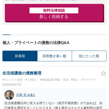
無料法律相談
新しく投稿する
個人・プライベートの債務の法律Q&A
新着順
回答数が多い順
役にたった順
生活保護後の債務整理
#クレジット会社
#リボ払い
#借金返済の相談・交渉
#個人・プライベート
2026年8月7日
川添 圭
弁護士
生活保護費以外に収入を得ていない（就労不能状態）のであれば、自
己破産を選択することになります（個人再生はそもそも裁判所の認可