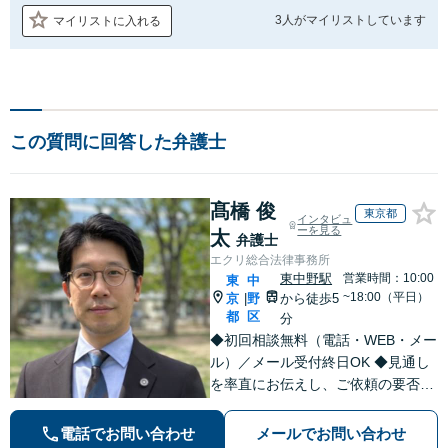
3人が
マイリストしています
マイリストに入れる
この質問に回答した弁護士
髙橋 俊
東京都
インタビュ
ーを見る
太
弁護士
エクリ総合法律事務所
東中野駅
営業時間：10:00
東
中
~18:00（平日）
京
野
から徒歩5
|
都
区
分
◆初回相談無料（電話・WEB・メー
ル）／メール受付終日OK ◆見通し
を率直にお伝えし、ご依頼の要否も
含めてご案内いたします。受任から
解決まで弁護士本人が一貫してスピ
電話でお問い合わせ
メールでお問い合わせ