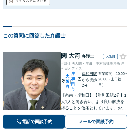
マイリストに入れる
この質問に回答した弁護士
関 大河
弁護士
大阪府
弁護士法人関・岸田・中村法律事務所 岸
和田オフィス
岸
岸和田駅
営業時間：10:00~
大
和
20:00（土日祝
から徒歩
阪
|
田
日）
2分
府
市
【泉南・岸和田】【岸和田駅2分】1
人1人と向き合い、より良い解決を
得ることを信条としています。お気
軽にご相談下さい。
電話で面談予約
メールで面談予約