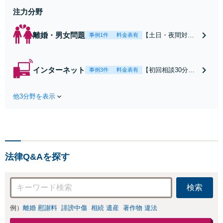
せください
注力分野
離婚・男女問題
【土日・夜間対応
事例1件
料金表有
可】【初回相談30
分無料】「相手方
から書面を提示さ
インターネット
【初回相談30分無
事例3件
料金表有
れたら、サインす
料】状況に応じて
る前にご相談を」
手段を使い分け、
経験豊富な弁護士
他3分野を表示
適切な方法で投稿
が全力で交渉にあ
の削除・発信者情
たります！相手方
報開示請求をおこ
と直接話す精神的
ないます「企業や
負担を軽減「弁護
お店の風評被害対
士の交渉で慰謝料
策／売り上げ低下
金額アップ／減額
法律Q&Aを探す
防止のために尽
交渉も対応可」
力」加害者側の対
【完全個室対応】
応可：開示請求の
検索
意見照会が来たと
きの対処法、被害
例）
離婚 慰謝料
誹謗中傷
相続 遺産
著作物 違法
者との示談交渉