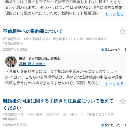
基本的には弁護士を立てた上で調停での離婚をまずは目指すこととな
るかと思われます。 モラハラについては証拠がない場合に法的な離婚
理由として認められにくいため、裁判をしても離婚理由が認められな
い可能性も十分あり得ます。 調停での話し合いがうまくいかない場合
は別居期間を重ねた上で離婚裁判を行うこととなります。 いずれにし
ても別居を開始した上で弁護士を立てて協議を重ねていくこととなる
不倫相手への誓約書について
でしょう。
#不倫慰謝料
#異性関係(不貞等)
#慰謝料請求したい側
#離婚書類作成
#離婚の慰謝料
2026年6月26日
役にたった
8
離婚・男女問題に強い弁護士
髙橋 俊太
弁護士
＞見積りを依頼するには、まず相談の申込みからになるのでしょう
か？ はい、こちらの公開掲示板は、具体的な法律相談の申込みや見積
依頼を行うための場ではありませんので、実際に見積を確認されたい
場合には、個別に法律事務所又は弁護士宛てに、相談申込みや問い合
わせをしていただく必要があります。
離婚後の同居に関する手続きと注意点について教えて
ください
#離婚書類作成
#DV・暴力
#性格の不一致
#モラハラ
#離婚すること自体
#離婚協議
2026年6月22日
役にたった
1