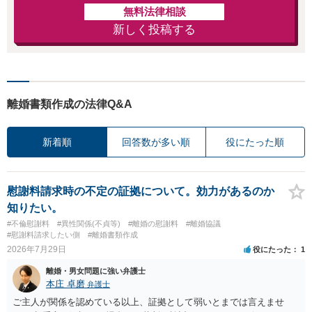
無料法律相談
新しく投稿する
離婚書類作成の法律Q&A
新着順
回答数が多い順
役にたった順
慰謝料請求時の不定の証拠について。効力があるのか
知りたい。
#不倫慰謝料
#異性関係(不貞等)
#離婚の慰謝料
#離婚協議
#慰謝料請求したい側
#離婚書類作成
2026年7月29日
役にたった
1
離婚・男女問題に強い弁護士
本庄 卓磨
弁護士
ご主人が関係を認めている以上、証拠として弱いとまでは言えませ