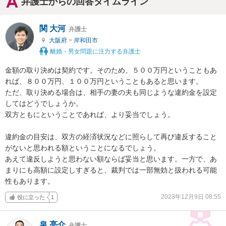
弁護士からの回答タイムライン
関 大河
弁護士
大阪府
>
岸和田市
離婚・男女問題に注力する弁護士
金額の取り決めは契約です。そのため、５００万円ということもあ
れば、８００万円、１００万円ということもあると思います。

ただ、取り決める場合は、相手の妻の夫も同じような違約金を設定
してはどうでしょうか。

双方ともにということであれば、より妥当でしょう。

違約金の目安は、双方の経済状況などに照らして再び違反すること
がないと思われる額ということになるでしょう。

あえて違反しようと思わない額ならば妥当と思います。一方で、あ
まりにも高額に設定しすぎると、裁判では一部無効と扱われる可能
性もあります。
2023年12月9日 08:55
役に立った
1
泉 亮介
弁護士