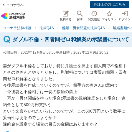
弁護士の方はこちら
ココナラへ
投稿する
探す
閲覧履歴
マイリスト
ログイン
ココナラ法律相談
法律Q&A
離婚・男女問題の法律Q&A
離婚書類作
ダブル不倫・四者間ゼロ和解案の示談書について
公開日時：
2023年12月9日 08:55
更新日時：
2023年12月9日 20:52
妻がダブル不倫をしており、特に弁護士を挟まず個人間で不倫相手
とその奥さんとやりとりをし、慰謝料については実質の相殺・四者
間ゼロ和解案となりました。

今後示談書を作成していくのですが、相手方の奥さんの意向で

・今後妻と不倫相手は一切の接触の禁止

・万が一再び関係を持った場合(示談書の規約違反をした場合)、違
約金として500万円支払う

という文言をいれたいらしいのですが、この500万円という数字に
妥当性はあるのでしょうか？

違約金を設定する場合の目安の金額はありますか？