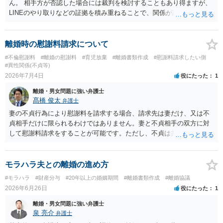
ん。 相手方が否認した場合には裁判を検討することもあり得ますが、
LINEのやり取りなどの証拠を積み重ねることで、関係が認定される余
地は十分にあります。 ただし、手元の証拠でどこまで認定できるかは
個別の事情によりますので、お早めに弁護士に相談されることをおす
すめします。
離婚時の慰謝料請求について
#不倫慰謝料
#離婚の慰謝料
#育児放棄
#離婚書類作成
#慰謝料請求したい側
#異性関係(不貞等)
2026年7月4日
役にたった
1
離婚・男女問題に強い弁護士
髙橋 俊太
弁護士
妻の不貞行為により慰謝料を請求する場合、請求先は妻だけ、又は不
貞相手だけに限られるわけではありません。妻と不貞相手の双方に対
して慰謝料請求をすることが可能です。ただし、不貞は共同不法行為
と考えられるため、同じ損害について二重取りはできません。「双方
から請求できない」というより、「双方に請求はできるが、同じ損害
について二重に回収することはできない」という理解が正確です。
モラハラ夫との離婚の進め方
#モラハラ
#財産分与
#20年以上の婚姻期間
#離婚書類作成
#離婚協議
2026年6月26日
役にたった
1
離婚・男女問題に強い弁護士
泉 亮介
弁護士