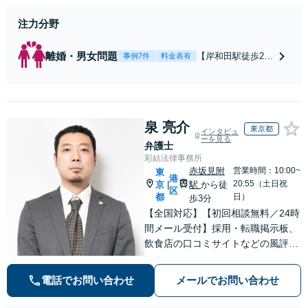
注力分野
離婚・男女問題
【岸和田駅徒歩2
事例7件
料金表有
分】【土日夜間対
応】【スピーディ
な対応】【納得の
料金体系】で安心
泉 亮介
してご依頼頂ける
東京都
インタビュ
よう努めておりま
ーを見る
弁護士
す。一人で悩まず
彩結法律事務所
にまずはお気軽に
赤坂見附
営業時間：10:00~
東
港
ご相談を。
20:55（土日祝
京
駅
から徒
|
区
都
日）
歩3分
【全国対応】【初回相談無料／24時
間メール受付】採用・転職掲示板、
飲食店の口コミサイトなどの風評被
害対策など実績あり！【刑事】犯罪
の種類を問わず相談可。可能な限り
電話でお問い合わせ
メールでお問い合わせ
早期対応で駆けつけサポート【労
働】不当解雇・残業代請求はおまか