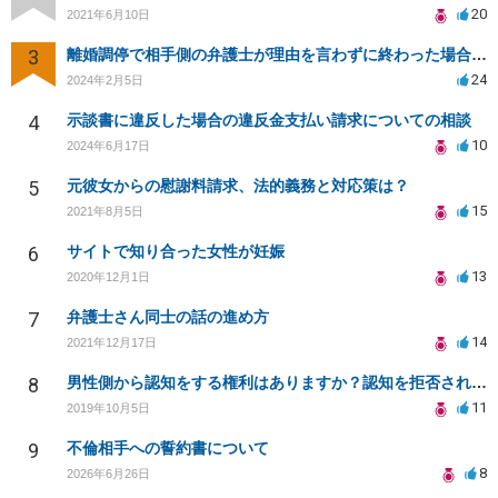
20
2021年6月10日
3
離婚調停で相手側の弁護士が理由を言わずに終わった場合の対応について
24
2024年2月5日
4
示談書に違反した場合の違反金支払い請求についての相談
10
2024年6月17日
5
元彼女からの慰謝料請求、法的義務と対応策は？
15
2021年8月5日
6
サイトで知り合った女性が妊娠
13
2020年12月1日
7
弁護士さん同士の話の進め方
14
2021年12月17日
8
男性側から認知をする権利はありますか？認知を拒否され父親になる権利を奪われたら法律問題になりますか？
11
2019年10月5日
9
不倫相手への誓約書について
8
2026年6月26日