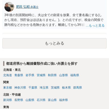
肥田 弘昭
弁護士
3年後の別居開始時に、夫は全ての財産を放棄、全て妻名義にする(し
かし現在、預貯金はほぼありません。)。との点ですが、税金の関係で
贈与税などがかかる危険があります。離婚してから3年経過しているの
で財産分与として税務署が評価しない可能性があります。文言からし
て、離婚時に財産分与した方が法律的には良いかと思います。ご参考
にしてください。
もっとみる
都道府県から離婚書類作成に強い弁護士を探す
北海道・東北
北海道
青森県
岩手県
宮城県
秋田県
山形県
福島県
関東
東京都
神奈川県
千葉県
埼玉県
茨城県
栃木県
群馬県
北陸・甲信越
新潟県
長野県
山梨県
石川県
富山県
福井県
東海