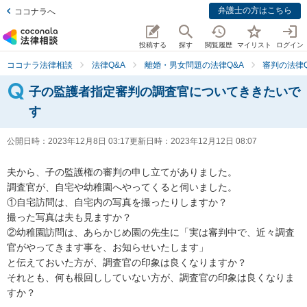
弁護士の方はこちら
ココナラへ
投稿する
探す
閲覧履歴
マイリスト
ログイン
ココナラ法律相談
法律Q&A
離婚・男女問題の法律Q&A
審判の法律Q
子の監護者指定審判の調査官についてききたいで
す
公開日時：
2023年12月8日 03:17
更新日時：
2023年12月12日 08:07
夫から、子の監護権の審判の申し立てがありました。

調査官が、自宅や幼稚園へやってくると伺いました。

①自宅訪問は、自宅内の写真を撮ったりしますか？

撮った写真は夫も見ますか？

②幼稚園訪問は、あらかじめ園の先生に「実は審判中で、近々調査
官がやってきます事を、お知らせいたします」

と伝えておいた方が、調査官の印象は良くなりますか？

それとも、何も根回ししていない方が、調査官の印象は良くなりま
すか？