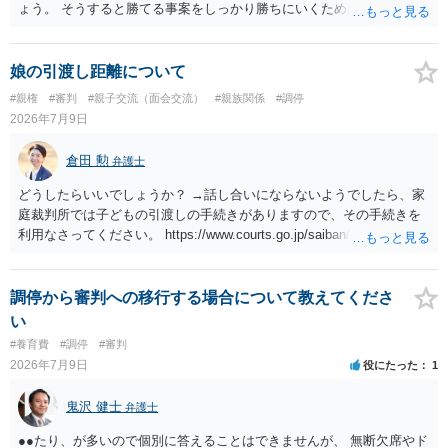
ょう。 そうすると勝てる事案をしっかり勝ちにいくためにも弁護士委
任を強くおすすめします。
娘の引渡し距離について
#親権
#審判
#親子交流（面会交流）
#親族関係
#調停
2026年7月9日
倉田 勲
弁護士
どうしたらいいでしょうか？ →話し合いにならないようでしたら、家
庭裁判所では子どもの引渡しの手続きがありますので、その手続きを
利用なさってください。 https://www.courts.go.jp/saiban/syurui/syurui
_kazi/kazi_07_09/index.html
調停から審判への移行する場合について教えてくださ
い
#養育費
#調停
#審判
2026年7月9日
役にたった
1
鬼沢 健士
弁護士
●●たり、が多いので個別に答えることはできませんが、 無断欠席やド