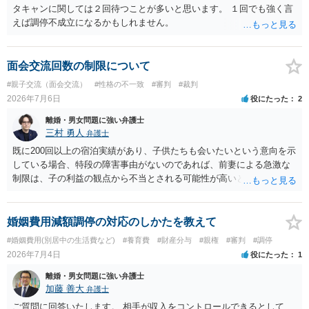
タキャンに関しては２回待つことが多いと思います。 １回でも強く言
えば調停不成立になるかもしれません。
面会交流回数の制限について
#親子交流（面会交流）
#性格の不一致
#審判
#裁判
2026年7月6日
役にたった
2
離婚・男女問題に強い弁護士
三村 勇人
弁護士
既に200回以上の宿泊実績があり、子供たちも会いたいという意向を示
している場合、特段の障害事由がないのであれば、前妻による急激な
制限は、子の利益の観点から不当とされる可能性が高いと考えられま
す。 審判においては、これまでの実績を踏まえ、子供の成長に応じた
面会交流となることが期待できるかと思われます。
婚姻費用減額調停の対応のしかたを教えて
#婚姻費用(別居中の生活費など)
#養育費
#財産分与
#親権
#審判
#調停
2026年7月4日
役にたった
1
離婚・男女問題に強い弁護士
加藤 善大
弁護士
ご質問に回答いたします。 相手が収入をコントロールできるとして