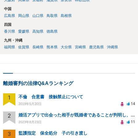
大阪府
兵庫県
京都府
滋賀県
奈良県
和歌山県
中国
広島県
岡山県
山口県
鳥取県
島根県
四国
香川県
愛媛県
高知県
徳島県
九州・沖縄
福岡県
佐賀県
長崎県
熊本県
大分県
宮崎県
鹿児島県
沖縄県
離婚審判の法律Q&Aランキング
1
不倫 合意書 接触禁止について
14
2019年5月20日
2
婚活アプリで出会った相手が既婚者であることが判明し、精神的苦痛を受けた場合の慰謝料請求可能性について
11
2023年8月23日
3
監護指定 保全処分 子の引き渡し