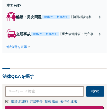
注力分野
離婚・男女問題
【初回相談無料】
事例1件
料金表有
【電話・オンライ
ン相談対応】あな
たにとって有利な
交通事故
【重大後遺障害・死亡事案
事例7件
料金表有
条件で離婚ができ
などの実績多数】「被害者
るよう、経験豊富
救済を第一に」一日でも早
な弁護士が多角的
他6分野を表示
く日常を取り戻せるよう、
な視点でアドバイ
私が力になります【初回相
ス「親権・監護
談無料】【電話・オンライ
権・面会交流に実
ン相談対応】「スピード対
績あり」子の引渡
応・納得できる解決を」
し・認知・親子関
「刑事裁判のニーズにも対
係不存在確認など
法律Q&Aを探す
応」【休日・夜間相談可】
もご相談下さい
【子連れ相談可】
検索
例）
離婚 慰謝料
誹謗中傷
相続 遺産
著作物 違法