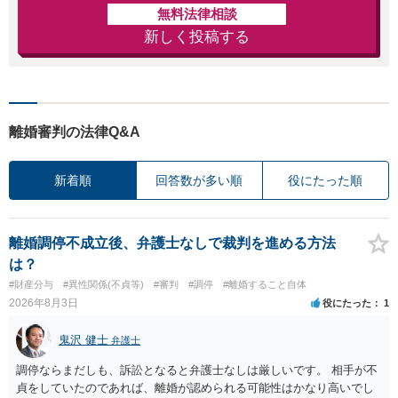
無料法律相談
新しく投稿する
離婚審判の法律Q&A
新着順
回答数が多い順
役にたった順
離婚調停不成立後、弁護士なしで裁判を進める方法
は？
#財産分与
#異性関係(不貞等)
#審判
#調停
#離婚すること自体
2026年8月3日
役にたった
1
鬼沢 健士
弁護士
調停ならまだしも、訴訟となると弁護士なしは厳しいです。 相手が不
貞をしていたのであれば、離婚が認められる可能性はかなり高いでし