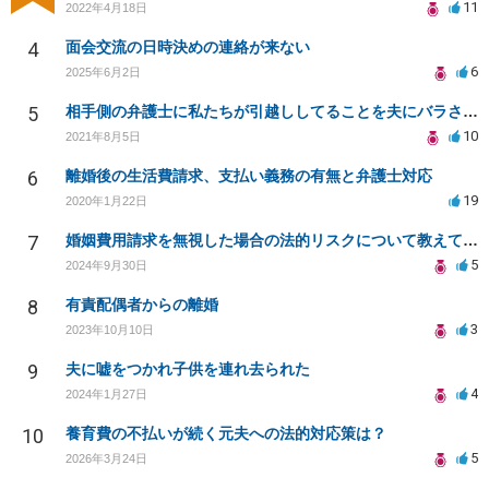
11
2022年4月18日
4
面会交流の日時決めの連絡が来ない
6
2025年6月2日
5
相手側の弁護士に私たちが引越ししてることを夫にバラされました。
10
2021年8月5日
6
離婚後の生活費請求、支払い義務の有無と弁護士対応
19
2020年1月22日
7
婚姻費用請求を無視した場合の法的リスクについて教えてください
5
2024年9月30日
8
有責配偶者からの離婚
3
2023年10月10日
9
夫に嘘をつかれ子供を連れ去られた
4
2024年1月27日
10
養育費の不払いが続く元夫への法的対応策は？
5
2026年3月24日