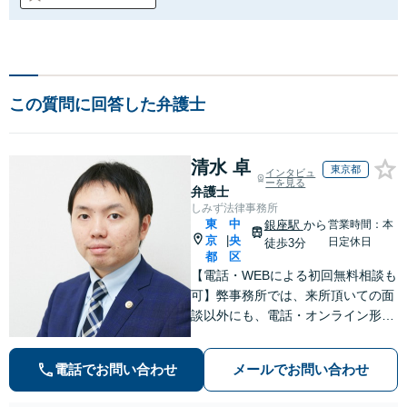
この質問に回答した弁護士
清水 卓
東京都
インタビュ
ーを見る
弁護士
しみず法律事務所
東
中
銀座駅
から
営業時間：本
京
央
|
日定休日
徒歩3分
都
区
【電話・WEBによる初回無料相談も
可】弊事務所では、来所頂いての面
談以外にも、電話・オンライン形式
での初回無料相談も実施中。すぐに
弁護士にご相談頂くことで、今のご
電話でお問い合わせ
メールでお問い合わせ
不安が和らぐとともに、問題解決の
ために前に進むことができます。