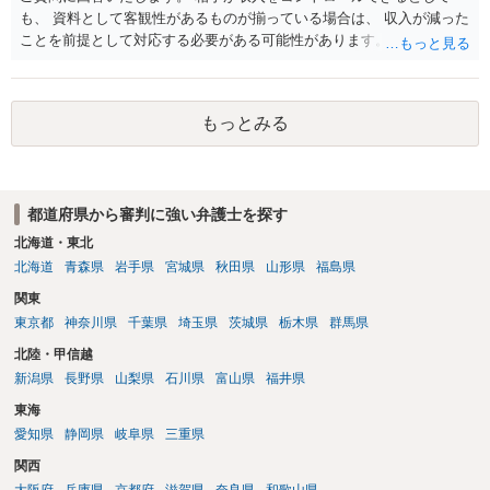
も、 資料として客観性があるものが揃っている場合は、 収入が減った
ことを前提として対応する必要がある可能性があります。 その場合
は、審判になった場合にどの程度の減額になるかを想定した上で、 相
手の提案が、その想定と比較してご自身に都合がいいのか悪いのかを
考えて今後の方針を決めるといいです。 例えば、審判になれば相手の
もっとみる
提案よりさらに減額される可能性がありそうな場合は、むしろ調停で
まとめた方がご自身にとっても有利になり得ます。 それに対して、そ
もそも、相手の収入減について争いようがある場合は、 審判を見据え
ることも考えられます。 今後は相手の収入資料等を確認することが考
都道府県から審判に強い弁護士を探す
えられますが、 その前に、 可能であれば、ご依頼になるかは別にし
て、お近くの弁護士に直接相談されて、今後の対応についてアドバイ
北海道・東北
スを求めることをおすすめいたします。 （年間数百万円の減額という
北海道
青森県
岩手県
宮城県
秋田県
山形県
福島県
のは、かなり高額ですので、場合によっては弁護士にご依頼になるこ
関東
とを検討されてもいいと思います。） ご参考にしていただけますと幸
東京都
神奈川県
千葉県
埼玉県
茨城県
栃木県
群馬県
いです。
北陸・甲信越
新潟県
長野県
山梨県
石川県
富山県
福井県
東海
愛知県
静岡県
岐阜県
三重県
関西