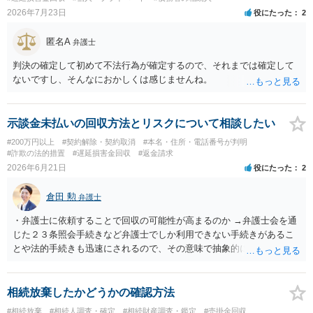
氏名や住所が分からない状態でも対応可能なのか ⇒訴訟等の裁判上の
2026年7月23日
役にたった
2
手続を利用する場合には、原則として相手方の住所・氏名を把握して
いる必要があります。
匿名A
弁護士
判決の確定して初めて不法行為が確定するので、それまでは確定して
ないですし、そんなにおかしくは感じませんね。
示談金未払いの回収方法とリスクについて相談したい
#200万円以上
#契約解除・契約取消
#本名・住所・電話番号が判明
#詐欺の法的措置
#遅延損害金回収
#返金請求
2026年6月21日
役にたった
2
倉田 勲
弁護士
・弁護士に依頼することで回収の可能性が高まるのか →弁護士会を通
じた２３条照会手続きなど弁護士でしか利用できない手続きがあるこ
とや法的手続きも迅速にされるので、その意味で抽象的にはご本人が
ご自身で行うよりは高まるとは思われます。 ・本人で進められる手続
があるのか →裁判や強制執行手続きなどは書類や手続きを踏めば本人
でも進めることは可能です。 ・財産調査としてどのようなことが可能
相続放棄したかどうかの確認方法
なのか →一般的には裁判手続き後の財産開示手続きや第三者に対する
#相続放棄
#相続人調査・確定
#相続財産調査・鑑定
#売掛金回収