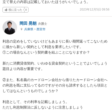
立て替えの内容は記載しておいたほうがいいでしょう。
2023年12月5日 09:56
役に立った
0
岡田 晃朝
弁護士
兵庫県
>
西宮市
利息の定めをしていないけどもあまりに長い期間返ってこないため
に後から新しい契約として利息を要求したいです。

①この場合なんという契約書を結ぶことになりますか？

新たに消費貸借契約、いわゆる貸金契約ということでよいでしょう

題目より内容が重要です。

②また、私名義のカードローン会社から借りたカードローン会社へ
の利息を既に支払ってるのですがその分も請求するとしたら項目と
してはなんというものでしょうか？

利息として、その利率を記載しましょう。

ただし利息制限法に反しないように注意しましょう