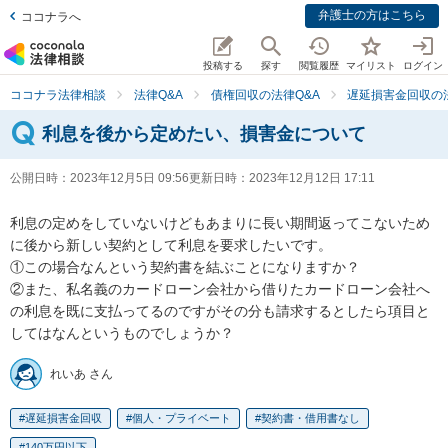
弁護士の方はこちら
ココナラへ
投稿する
探す
閲覧履歴
マイリスト
ログイン
ココナラ法律相談
法律Q&A
債権回収の法律Q&A
遅延損害金回収の法
利息を後から定めたい、損害金について
公開日時：
2023年12月5日 09:56
更新日時：
2023年12月12日 17:11
利息の定めをしていないけどもあまりに長い期間返ってこないため
に後から新しい契約として利息を要求したいです。

①この場合なんという契約書を結ぶことになりますか？

②また、私名義のカードローン会社から借りたカードローン会社へ
の利息を既に支払ってるのですがその分も請求するとしたら項目と
してはなんというものでしょうか？
れいあ さん
遅延損害金回収
個人・プライベート
契約書・借用書なし
140万円以下