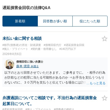
遅延損害金回収の法律Q&A
新着順
回答数が多い順
役にたった順
未払い金に関する相談
#相手(債務者)の所在・財産調査
#債権回収代行
#遅延損害金回収
#個人・プライベート
#契約書・借用書なし
#140万円以下
2026年8月6日
債権回収に強い弁護士
森本 偲音
弁護士
以下のとおり回答させていただきます。 ご参考までに。 ・相手の行為
が詐欺などの犯罪に当たる可能性があるのか ⇒お手当を支払うつもり
がないのに、３０万円を支払うと伝えている場合には詐欺罪に該当す
る可能性があります。 ・未払い金を回収するためにどのような法的手
段が取れるのか ⇒契約に基づく履行請求として３０万円を請求するこ
とが考えられますが、 パパ活の契約は、売春防止法に抵触する契約
弁護過誤についてご相談です。不法行為の遅延損害金
であるため、公序良俗に反する契約として 民法上無効（民法９０
起算日について。
条）となるため、相手方に請求できない可能性が高いです。 ・相手の
#遅延損害金回収
#個人・プライベート
#債務者の相続人