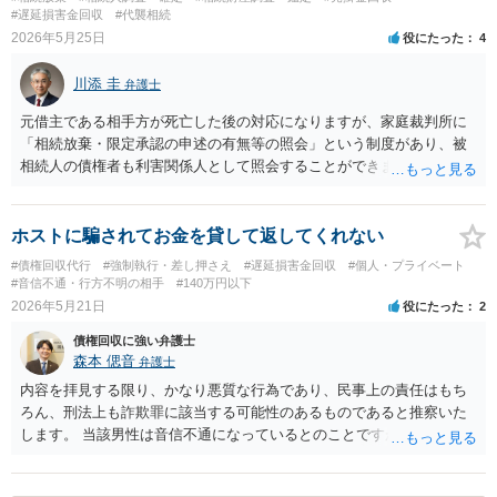
情報取得手続き等があります。 ・相手に資力がない場合はどうなるの
#遅延損害金回収
#代襲相続
か →強制執行手続きを利用しても相手に資力がなければ利用できませ
2026年5月25日
役にたった
4
んので、法的手続きでは回収できないことになります。 ・費用倒れと
なるリスクはどの程度あるのか →相手の具体的な資力次第となりま
川添 圭
弁護士
す。少なくとも弁護士に依頼する場合は最初に着手金がかかることが
多いので、相手から回収できなければ費用倒れとなります。 経験上、
元借主である相手方が死亡した後の対応になりますが、家庭裁判所に
相手の資力や勤務先も不明の場合、費用倒れとなることも多いです。
「相続放棄・限定承認の申述の有無等の照会」という制度があり、被
相続人の債権者も利害関係人として照会することができます。照会を
行うべき家庭裁判所は、相続放棄の申述の管轄裁判所と同じ（原則と
して被相続人の最後の住所地を管轄する家庭裁判所）となります。照
会申請者の本人確認資料のほか、被相続人の相続関係の戸籍謄本類や
ホストに騙されてお金を貸して返してくれない
債権の存在を示す証拠資料などが必要になります。裁判所ウェブサイ
#債権回収代行
#強制執行・差し押さえ
#遅延損害金回収
#個人・プライベート
トで案内されていることが多いので、管轄裁判所のホームページを確
#音信不通・行方不明の相手
#140万円以下
認してみてください。
2026年5月21日
役にたった
2
債権回収に強い弁護士
森本 偲音
弁護士
内容を拝見する限り、かなり悪質な行為であり、民事上の責任はもち
ろん、刑法上も詐欺罪に該当する可能性のあるものであると推察いた
します。 当該男性は音信不通になっているとのことですが、ホストの
寮の住所等は特定されているのでしょうか。 訴訟等の裁判上の手続を
利用する場合には、原則として相手方の住所を特定する必要がありま