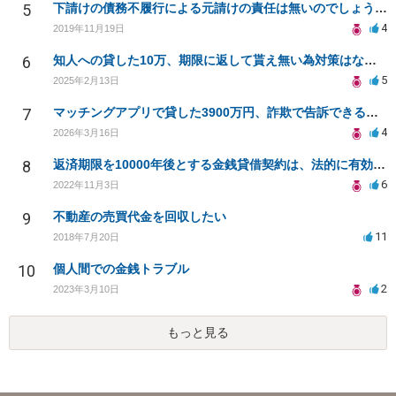
5
下請けの債務不履行による元請けの責任は無いのでしょうか？
4
2019年11月19日
6
知人への貸した10万、期限に返して貰え無い為対策はないか？多めに返すと言ってきた分も貰えるのか？
5
2025年2月13日
7
マッチングアプリで貸した3900万円、詐欺で告訴できるか？
4
2026年3月16日
8
返済期限を10000年後とする金銭貸借契約は、法的に有効となりますか？
6
2022年11月3日
9
不動産の売買代金を回収したい
11
2018年7月20日
10
個人間での金銭トラブル
2
2023年3月10日
もっと見る