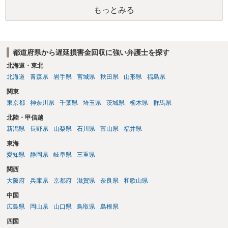
すので、この点は事前にご確認いただいた方が良いかと存じます。 借
もっとみる
用書もあるとのことですので、訴訟等となった場合にも一定程度の立
証の見込みがある事案かと存じますので、まずはお近くの法律事務所
に借用書等の 資料一式をご持参の上ご相談してみてはいかがでしょう
か。
都道府県から遅延損害金回収に強い弁護士を探す
北海道・東北
北海道
青森県
岩手県
宮城県
秋田県
山形県
福島県
関東
東京都
神奈川県
千葉県
埼玉県
茨城県
栃木県
群馬県
北陸・甲信越
新潟県
長野県
山梨県
石川県
富山県
福井県
東海
愛知県
静岡県
岐阜県
三重県
関西
大阪府
兵庫県
京都府
滋賀県
奈良県
和歌山県
中国
広島県
岡山県
山口県
鳥取県
島根県
四国