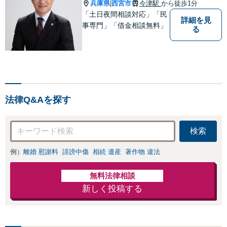
兵庫県
西宮市
今津駅
から徒歩1分
|
「土日夜間相談対応」「民
詳細を見
事専門」「借金相談無料」
る
法律Q&Aを探す
検索
例）
離婚 慰謝料
誹謗中傷
相続 遺産
著作物 違法
無料法律相談
新しく投稿する