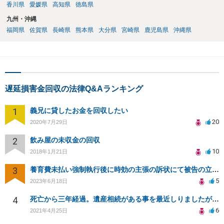
香川県
愛媛県
高知県
徳島県
九州・沖縄
福岡県
佐賀県
長崎県
熊本県
大分県
宮崎県
鹿児島県
沖縄県
遅延損害金回収の法律Q&Aランキング
1
義兄に貸したお金を回収したい
20
2020年7月29日
2
飲み屋の未収金の回収
10
2018年1月21日
3
養育費未払い強制執行後に時効の主張の訴状にて被告の立場です。東京裁判所対応可能弁護人を探しております
5
2023年6月18日
4
死亡から三年経過。遺産相続がある事を最近しりましたが放棄できますでしょうか？
6
2021年4月25日