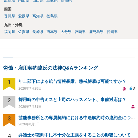
広島県
岡山県
山口県
鳥取県
島根県
四国
香川県
愛媛県
高知県
徳島県
九州・沖縄
福岡県
佐賀県
長崎県
熊本県
大分県
宮崎県
鹿児島県
沖縄県
労働・雇用契約違反の法律Q&Aランキング
1
年上部下による給与情報暴露、懲戒解雇は可能ですか？
3
2026年7月28日
2
採用時の申告ミスと上司のハラスメント、事前対応は？
2026年7月31日
3
芸能事務所との専属契約における中途解約時の違約金について相談したいです
2026年8月5日
4
弁護士が裁判中に不十分な主張をすることの影響について