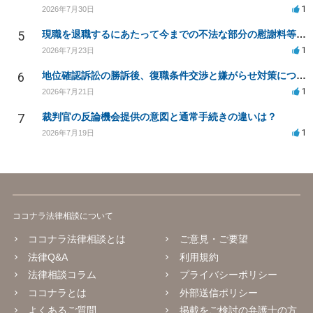
1
2026年7月30日
5
現職を退職するにあたって今までの不法な部分の慰謝料等は請求できるのか。
1
2026年7月23日
6
地位確認訴訟の勝訴後、復職条件交渉と嫌がらせ対策について
1
2026年7月21日
7
裁判官の反論機会提供の意図と通常手続きの違いは？
1
2026年7月19日
ココナラ法律相談について
ココナラ法律相談とは
ご意見・ご要望
法律Q&A
利用規約
法律相談コラム
プライバシーポリシー
ココナラとは
外部送信ポリシー
よくあるご質問
掲載をご検討の弁護士の方