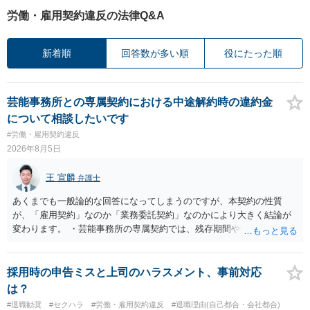
労働・雇用契約違反の法律Q&A
新着順
回答数が多い順
役にたった順
芸能事務所との専属契約における中途解約時の違約金
について相談したいです
#労働・雇用契約違反
2026年8月5日
王 宣麟
弁護士
あくまでも一般論的な回答になってしまうのですが、本契約の性質
が、「雇用契約」なのか「業務委託契約」なのかにより大きく結論が
変わります。 ・芸能事務所の専属契約では、残存期間や報酬額、投下
コストを基準に違約金や損害金を設定する例はあります。ただし、実
務上よくあるからといって当然に適法という意味ではなく、実際の損
害との対応関係や合理性が重要です。 ・違約金に上限がなくても、常
採用時の申告ミスと上司のハラスメント、事前対応
に有効になるわけではありません。契約が労働契約に近い実態なら労
は？
基法16条で無効となる余地があり、そうでなくても、金額が事務所の
#退職勧奨
#セクハラ
#労働・雇用契約違反
#退職理由(自己都合・会社都合)