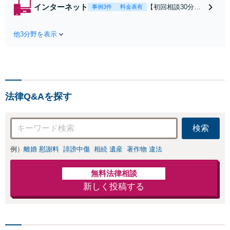
から書面を提示さ
インターネット
【初回相談30分無
事例3件
料金表有
れたら、サインす
料】状況に応じて
る前にご相談を」
手段を使い分け、
経験豊富な弁護士
他3分野を表示
適切な方法で投稿
が全力で交渉にあ
の削除・発信者情
たります！相手方
報開示請求をおこ
と直接話す精神的
ないます「企業や
負担を軽減「弁護
お店の風評被害対
士の交渉で慰謝料
策／売り上げ低下
金額アップ／減額
法律Q&Aを探す
防止のために尽
交渉も対応可」
力」加害者側の対
【完全個室対応】
応可：開示請求の
検索
意見照会が来たと
きの対処法、被害
例）
離婚 慰謝料
誹謗中傷
相続 遺産
著作物 違法
者との示談交渉
無料法律相談
新しく投稿する