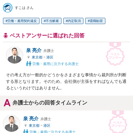
すこは さん
労働・雇用契約違反
不当解雇
内定取消
退職勧奨
ベストアンサーに選ばれた回答
泉 亮介
弁護士
東京都
>
港区
労働・雇用に注力する弁護士
その考え方が一般的かどうかをさまざまな事情から裁判所が判断
する形となります。そのため、会社側が主張をすればなんでも通
るというわけではありません。
弁護士からの回答タイムライン
泉 亮介
弁護士
東京都
>
港区
労働・雇用に注力する弁護士