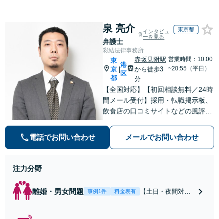
泉 亮介
東京都
インタビュ
ーを見る
弁護士
彩結法律事務所
赤坂見附駅
営業時間：10:00
東
港
~20:55（平日）
京
から徒歩3
|
区
都
分
【全国対応】【初回相談無料／24時
間メール受付】採用・転職掲示板、
飲食店の口コミサイトなどの風評被
害対策など実績あり！【刑事】犯罪
の種類を問わず相談可。可能な限り
電話でお問い合わせ
メールでお問い合わせ
早期対応で駆けつけサポート【労
働】不当解雇・残業代請求はおまか
せください
注力分野
離婚・男女問題
【土日・夜間対応
事例1件
料金表有
可】【初回相談30
分無料】「相手方