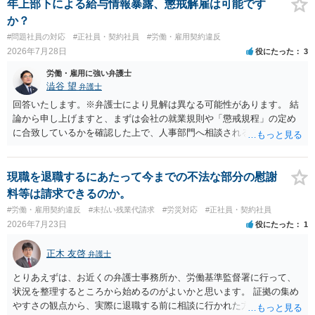
年上部下による給与情報暴露、懲戒解雇は可能です
か？
#問題社員の対応
#正社員・契約社員
#労働・雇用契約違反
2026年7月28日
役にたった
3
労働・雇用に強い弁護士
澁谷 望
弁護士
回答いたします。※弁護士により見解は異なる可能性があります。 結
論から申し上げますと、まずは会社の就業規則や「懲戒規程」の定め
に合致しているかを確認した上で、人事部門へ相談されることが最優
先となります。 その上で、いきなりの懲戒解雇は法的ハードルが高い
ものの、重い懲戒処分の対象には十分なり得ます。 名誉や評価の回復
については、会社側に「部下の不正行為による情報漏洩」と正式に認
現職を退職するにあたって今までの不法な部分の慰謝
定させ、誤認した他部署への適切なフォローや周知を求めるのが有効
料等は請求できるのか。
です。 あるいは、懲戒があったことを社内で周知される手続があるの
#労働・雇用契約違反
#未払い残業代請求
#労災対応
#正社員・契約社員
ならば、それにより軽微ながら回復はできるかもしれません。 さらに
2026年7月23日
役にたった
1
個人としても、相手に対してプライバシー侵害等に基づく損害賠償
（慰謝料）を請求する選択肢がありえます（ただし、金額は多額にな
正木 友啓
弁護士
らない可能性があります。）。
とりあえずは、お近くの弁護士事務所か、労働基準監督署に行って、
状況を整理するところから始めるのがよいかと思います。 証拠の集め
やすさの観点から、実際に退職する前に相談に行かれた方がよいかと