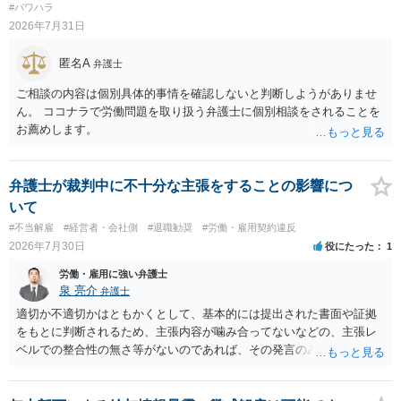
損害と比べて過大なら無効や減額が争点になります。 ・契約前の修正
#パワハラ
交渉は一般的です。 交渉の方向としては、上限額を設ける、実損害ベ
2026年7月31日
ースにする、算定根拠を明確化する、違約金ではなく「合理的な実
費・未回収費用のみ」に限定する、などが典型です。 ・弁護士に契約
匿名A
弁護士
前に契約書の内容をレビューしてもらう価値は十分にあると思われま
す。 争点は、契約類型が雇用か業務委託か、実態として労働者性があ
ご相談の内容は個別具体的事情を確認しないと判断しようがありませ
るか、解除事由が双方にどう定められているか、違約金の算定根拠が
ん。 ココナラで労働問題を取り扱う弁護士に個別相談をされることを
合理的か、という複数論点に分かれます。契約前なら、交渉のパワー
お薦めします。
バランスの問題もありますが、修正余地があるうえ、後から争うより
コストを抑えやすいので、資料等を持参の上弁護士に確認されること
をお勧めします。 ・事務所側の解除でも、解除理由によってはタレン
弁護士が裁判中に不十分な主張をすることの影響につ
ト側に損害賠償が発生する建付けになっていることはあります。ただ
いて
し、事務所側が一方的に解除したのにタレントへ違約金を課す設計
#不当解雇
#経営者・会社側
#退職勧奨
#労働・雇用契約違反
は、合理性や対価性を欠くとして争いやすいです。逆に、タレント側
2026年7月30日
役にたった
1
の重大な契約違反がある場合は、実損害の範囲で請求される可能性は
あります。
労働・雇用に強い弁護士
泉 亮介
弁護士
適切か不適切かはともかくとして、基本的には提出された書面や証拠
をもとに判断されるため、主張内容が噛み合ってないなどの、主張レ
ベルでの整合性の無さ等がないのであれば、その発言のみで大きく不
利になるということはないように思われます。