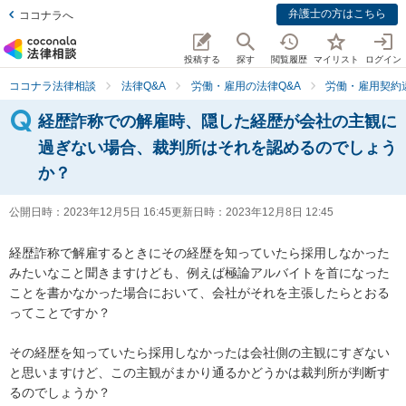
弁護士の方はこちら
ココナラへ
投稿する
探す
閲覧履歴
マイリスト
ログイン
ココナラ法律相談
法律Q&A
労働・雇用の法律Q&A
労働・雇用契約
経歴詐称での解雇時、隠した経歴が会社の主観に
過ぎない場合、裁判所はそれを認めるのでしょう
か？
公開日時：
2023年12月5日 16:45
更新日時：
2023年12月8日 12:45
経歴詐称で解雇するときにその経歴を知っていたら採用しなかった
みたいなこと聞きますけども、例えば極論アルバイトを首になった
ことを書かなかった場合において、会社がそれを主張したらとおる
ってことですか？

その経歴を知っていたら採用しなかったは会社側の主観にすぎない
と思いますけど、この主観がまかり通るかどうかは裁判所が判断す
るのでしょうか？