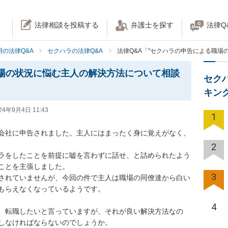
法律相談を投稿する
弁護士を探す
法律Q
の法律Q&A
セクハラの法律Q&A
法律Q&A「"セクハラの申告による職場
場の状況に悩む主人の解決方法について相談
セク
キン
24年9月4日 11:43
1
会社に申告されました。主人にはまったく身に覚えがなく、
2
ラをしたことを前提に嘘を言わずに話せ、と詰められたよう
ことを主張しました。

3
されていませんが、今回の件で主人は職場の同僚達から白い
もらえなくなっているようです。

4
、転職したいと言っていますが、それが良い解決方法なの
しなければならないのでしょうか。
