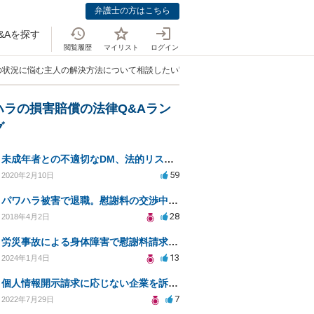
弁護士の方はこちら
&Aを探す
閲覧履歴
マイリスト
ログイン
の状況に悩む主人の解決方法について相談したい"」
ハラの損害賠償の法律Q&Aラン
グ
未成年者との不適切なDM、法的リスクと安全対策は？
59
2020年2月10日
パワハラ被害で退職。慰謝料の交渉中に勤務先側が弁護士を立ててきました
28
2018年4月2日
労災事故による身体障害で慰謝料請求はできるのでしょうか？
13
2024年1月4日
個人情報開示請求に応じない企業を訴えたい
7
2022年7月29日