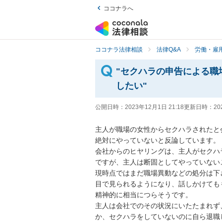
ココナラへ
ココナラ法律相談
法律Q&A
労働・雇用
"セクハラの申告による職
したい"
公開日時：
2023年12月1日 21:18
更新日時：
20
主人が職場の女性からセクハラされたと
絶対にやっていないと反論しています。

会社からのヒヤリングは、主人がセクハ
ですが、主人は断固としてやっていない
現時点ではまだ職場異動などの処分は下
目で見られるようになり、話しかけても
精神的に相当につらそうです。

主人は会社でのその状況にいたたまれず
か、セクハラをしていないのに自ら退職