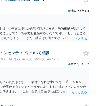
役にたった
2
ットは、①事案に即した内容で請求の根拠、法的根拠を明示して
ることができ、相手方と直接対応しなくて良い、というところ
かる点でしょう。 また、請求は可能ですが、相手が任意に払
訟に証拠の制限はありませんが、秘密録音はプライバシー保護の
が必要です(証拠排除される場合があります。)。 ３ 会社がど
かりませんが、会社がセクハラ認定しなかったからといって、
インセンティブについて相談
的な証拠とそれで認定できる事実次第です。 ４ SNS等で誹謗
己都合・会社都合)
#正社員・契約社員
#セクハラ
して下さい。そういう報復的なことをしなければ名誉毀損には
役にたった
2
ければ、通常は起こされません。 ５ 裁判をして、和解すれば
定すれば、判決認容額を払ってもらいます。任意に支払わない場
を差押えます。 敗訴した場合、何も得られません。 ６ 弁
変わります。また、現在は弁護士報酬は自由化されていますの
せていただきます。 ご参考になれば幸いです。 ①インセンテ
ってきます。
で合意ができているかどうかによります。規約上そのような合
ると考えます。 なお、合意は口頭でも成立しますが、裁判等で
限り立証が困難となり、請求が認められない可能性がございま
ているのにもかかわらず支払われていない場合は、契約違反とな
日・時間外労働については、休日・時間外労働があったことを示