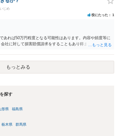
きるか？
かと存じます。 ④パワハラ・セクハラに関しては、具体的な言
場いじめ
録音データやLINEでのやり取り等を確認する必要があるかと存
役にたった
1
意思がないのであればきっぱりと断ればよく、解雇については不
どの対応が考えられます。 回答としては以上になりますが、ま
法律事務所にご相談するか、労働基準監督署に相談する等の対
す。
であれば50万円程度となる可能性はあります。内容や頻度等に
、会社に対して損害賠償請求をすることもあり得ます。
もっとみる
を探す
山形県
福島県
栃木県
群馬県