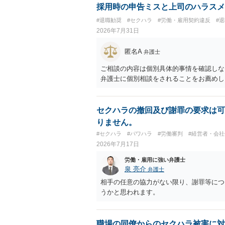
採用時の申告ミスと上司のハラスメ
#退職勧奨
#セクハラ
#労働・雇用契約違反
#
2026年7月31日
匿名A
弁護士
ご相談の内容は個別具体的事情を確認しな
弁護士に個別相談をされることをお薦めし
セクハラの撤回及び謝罪の要求は可
りません。
#セクハラ
#パワハラ
#労働審判
#経営者・会社
2026年7月17日
労働・雇用に強い弁護士
泉 亮介
弁護士
相手の任意の協力がない限り、謝罪等につ
うかと思われます。
職場の同僚からのセクハラ被害に対