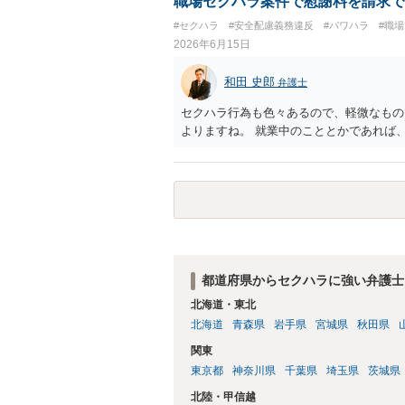
職場セクハラ案件で慰謝料を請求で
す証拠があるかまずは確認する必要がある
#セクハラ
#安全配慮義務違反
#パワハラ
#職
動の内容によって判断が分かれますので、
2026年6月15日
じます。 ⑤退職勧奨については退職する
当な解雇である場合には解雇無効を争うな
和田 史郎
弁護士
ずは、資料一式をご持参いただき最寄りの
応をしていただくことが望ましいと考えま
セクハラ行為も色々あるので、軽微なもの
よりますね。 就業中のこととかであれば
都道府県からセクハラに強い弁護士
北海道・東北
北海道
青森県
岩手県
宮城県
秋田県
関東
東京都
神奈川県
千葉県
埼玉県
茨城県
北陸・甲信越