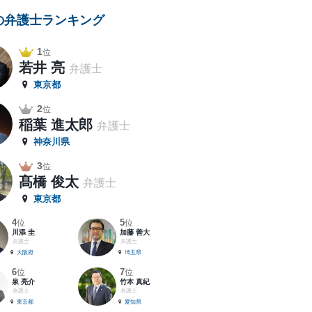
の弁護士ランキング
1
位
若井 亮
弁護士
東京都
2
位
稲葉 進太郎
弁護士
神奈川県
3
位
髙橋 俊太
弁護士
東京都
4
5
位
位
川添 圭
加藤 善大
弁護士
弁護士
大阪府
埼玉県
6
7
位
位
泉 亮介
竹本 真紀
弁護士
弁護士
東京都
愛知県