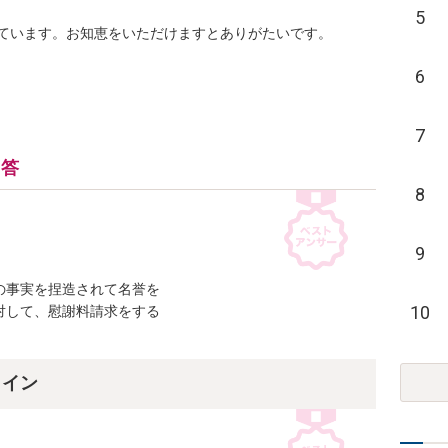
5
ています。お知恵をいただけますとありがたいです。
6
7
回答
8
9
事実を捏造されて名誉を

10
して、慰謝料請求をする

ライン