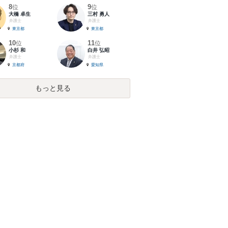
8
9
位
位
大橋 卓生
三村 勇人
弁護士
弁護士
東京都
東京都
10
11
位
位
小杉 和
白井 弘昭
弁護士
弁護士
京都府
愛知県
もっと見る