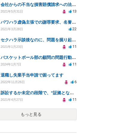
会社からの不当な損害賠償請求への法的対処方法
13
2021年5月31日
パワハラ虚偽主張での謝罪要求、名誉毀損への対応策は？
22
2021年3月28日
セクハラ示談後なのに、問題を掘り起こされました。
11
2021年1月23日
バスケットボール部の顧問の問題行動について訴えることは可能でしょうか？
11
2024年1月7日
退職し失業手当申請で困ってます
6
2022年11月26日
訴訟するか未定の段階で、“証拠となり得る物の保管”を会社に応じてもらえる方法は在りますか?
11
2021年4月27日
もっと見る