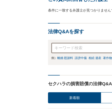
条件に一致する弁護士が見つかりません
法律Q&Aを探す
例）
離婚 慰謝料
誹謗中傷
相続 遺産
著作物
セクハラの損害賠償の法律Q&A
新着順