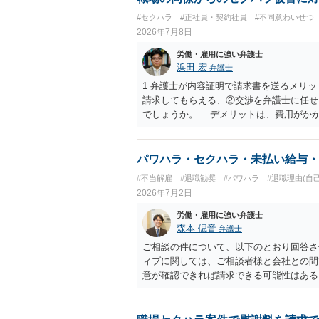
#セクハラ
#正社員・契約社員
#不同意わいせつ
2026年7月8日
労働・雇用に強い弁護士
浜田 宏
弁護士
1 弁護士が内容証明で請求書を送るメリ
請求してもらえる、②交渉を弁護士に任せ
でしょうか。 デメリットは、費用がか
うかどうかは分かりません。 ２ 民事訴
観点から、裁判の証拠にする場合には注意
ういう証拠に基づいて、誰が判断したかわ
パワハラ・セクハラ・未払い給与・
裁判所も認定しないとは限りません。具体
#不当解雇
#退職勧奨
#パワハラ
#退職理由(自
中傷したり、噂話を流したりしないように
2026年7月2日
なりません。反訴は貴女が加害行為をしな
和解金が入ります。 勝訴判決を得て確
労働・雇用に強い弁護士
合には、給与や預貯金、不動産などの財産
森本 偲音
弁護士
護士費用は請求額や事件の難易度によって
ご相談の件について、以下のとおり回答さ
で、依頼する弁護士によっても費用は変わ
ィブに関しては、ご相談者様と会社との間
意が確認できれば請求できる可能性はあ
争点となった場合には録音等の証拠がない
す。 ②未払給与に関しては労務を提供し
りますので請求可能かと存じます。 ③休