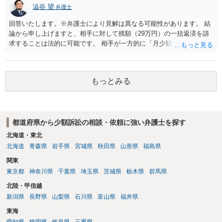
澁谷 望
弁護士
回答いたします。※弁護士により見解は異なる可能性があります。 結
論から申し上げますと、相手に対して残額（29万円）の一括返済を請
求することは法的に可能です。 相手が一方的に「月少額ずつ返す」と
言ってきたとしても、あなたが同意していない以上、分割払いの合意
は成立していません。当初の返済期日も過ぎているため、一括返済を
求める権利があります。 具体的には、以下の手順で進めるのが効果的
もっとみる
です。 分割拒否と一括請求の通知：PayPayのメッセージ等で「分割
払いには同意していないため、残額の一括払いを求める」旨を明確に
伝えます。 相手の本名・住所の確認：応じない場合に法的手段（少額
訴訟など）をとるには、相手の身元が必要です。分からない場合は、
都道府県から少額訴訟の相談・依頼に強い弁護士を探す
まず本名や住所の特定を進めてください。 相手が購入した高額商品
（Switch2等）の事実も踏まえ、応じない場合は法的措置を辞さない姿
北海道・東北
勢で交渉に臨むのが現実的かと思います。
北海道
青森県
岩手県
宮城県
秋田県
山形県
福島県
関東
東京都
神奈川県
千葉県
埼玉県
茨城県
栃木県
群馬県
北陸・甲信越
新潟県
長野県
山梨県
石川県
富山県
福井県
東海