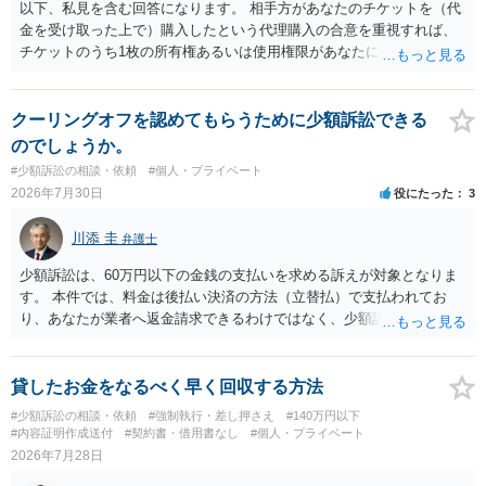
う。 何か本人を示す事実（振込先などの情報）から、相手の住所等の
以下、私見を含む回答になります。 相手方があなたのチケットを（代
情報を割り出していくしかないように思えます。 以上、ご参考まで。
金を受け取った上で）購入したという代理購入の合意を重視すれば、
チケットのうち1枚の所有権あるいは使用権限があなたにあり、チケッ
トの引渡しを求める権利があるという主張が認められやすいといえま
す。 一方、このチケット購入には「相手方と一緒に行く」という合意
も付随していたことを無視することができません。こちらを重視すれ
クーリングオフを認めてもらうために少額訴訟できる
ば、交際を終了させたことにより「一緒に行く」という結果の実現に
のでしょうか。
重大な障害が発生しており、当然にチケットを引き渡すべきといえる
#少額訴訟の相談・依頼
#個人・プライベート
かは微妙であり、むしろ返金すべきとするのが当事者の合理的意思に
2026年7月30日
役にたった
3
合致するのではないか、という判断に傾くことになると思います。 例
えば、当該チケットが座席指定である場合、交際を解消した2人が当日
川添 圭
弁護士
隣り合わせになることは避けたいという心理が働くことも無理からぬ
ところです。一方、チケットがエリア指定のアリーナ席であれば隣り
少額訴訟は、60万円以下の金銭の支払いを求める訴えが対象となりま
合わせにならずに済むかもしれませんし、そのチケットが入手困難で
す。 本件では、料金は後払い決済の方法（立替払）で支払われてお
あったり特別席であったりすれば、判断は変わってくるかもしれませ
り、あなたが業者へ返金請求できるわけではなく、少額訴訟は使えな
ん。当該チケットがチケット転売防止法に規定する特定興行入場券に
いと思われます。 当該事業者と後払い決済業者を被告として債務不存
該当し、券面上使用者が指定されている場合には、チケット引渡し以
在確認請求訴訟を提起することも考えられますが、まずは後払い決済
外に選択肢がない場合もあるでしょう。 このように、本件の紛争は、
業者へ（原契約のクーリング・オフの証拠の写しとともに）支払拒絶
貸したお金をなるべく早く回収する方法
法的には「当事者の合理的意思」がどこにあるのかを追求した解決が
の通知書を送り、もし訴訟や支払督促を行ってきた場合には全面的に
#少額訴訟の相談・依頼
#強制執行・差し押さえ
#140万円以下
必要になると思われます。なかなか難しい問題なので、弁護士によっ
争う、というやり方がベターではないかと思います。弁護士会の相談
#内容証明作成送付
#契約書・借用書なし
#個人・プライベート
ても回答は異なるかもしれません。
センター等で、消費者問題に強い弁護士（消費者保護委員会に所属し
2026年7月28日
ているなど）へ相談されることをお勧めします。