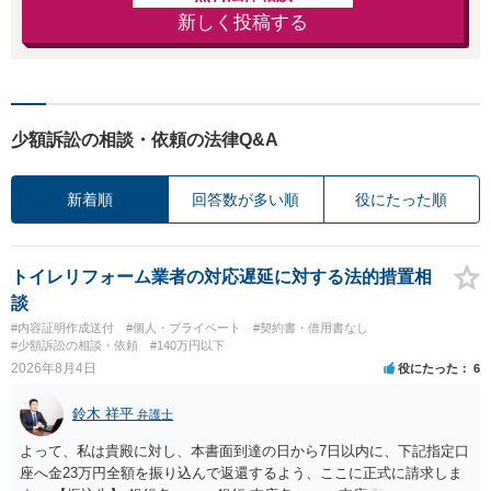
新しく投稿する
少額訴訟の相談・依頼の法律Q&A
新着順
回答数が多い順
役にたった順
トイレリフォーム業者の対応遅延に対する法的措置相
談
#内容証明作成送付
#個人・プライベート
#契約書・借用書なし
#少額訴訟の相談・依頼
#140万円以下
2026年8月4日
役にたった
6
鈴木 祥平
弁護士
よって、私は貴殿に対し、本書面到達の日から7日以内に、下記指定口
座へ金23万円全額を振り込んで返還するよう、ここに正式に請求しま