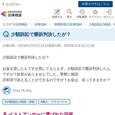
弁護士の方はこちら
ココナラへ
投稿する
探す
閲覧履歴
マイリスト
ログイン
ココナラ法律相談
法律Q&A
債権回収の法律Q&A
少額訴訟の相談・
少額訴訟で勝訴判決したが？
公開日時：
2023年12月1日 10:10
更新日時：
2023年12月1日 11:36
少額訴訟で勝訴判決したが？

お金を貸したんですが買してもらえず。少額訴訟で勝訴判決したん
ですが？財産がありませんでした。警察に相談

詐欺罪で訴えることができるのですが？お金は、戻ってきますか？
けんいち さん
少額訴訟の相談・依頼
個人・プライベート
ベストアンサーに選ばれた回答