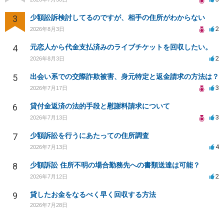
3
少額訟訴検討してるのですが、相手の住所がわからない
2
2026年8月3日
4
元恋人から代金支払済みのライブチケットを回収したい。
2
2026年8月3日
5
出会い系での交際詐欺被害、身元特定と返金請求の方法は？
3
2026年7月17日
6
貸付金返済の法的手段と慰謝料請求について
3
2026年7月13日
7
少額訴訟を行うにあたっての住所調査
4
2026年7月13日
8
少額訴訟 住所不明の場合勤務先への書類送達は可能？
2
2026年7月12日
9
貸したお金をなるべく早く回収する方法
2026年7月28日