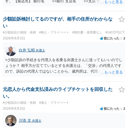
す。 【振込先】 銀行名 ○○銀行 支店名 ○○支店 預金種別 普通
口座番号 ○○○○○○○ 口座名義 ○○○○ 万一、上記期限までに返金がな
されない場合には、貴殿には任意に返金する意思がないものと判断
し、やむを得ず、返還金23万円及びこれに対する遅延損害金の支払い
少額訟訴検討してるのですが、相手の住所がわからな
を求める民事訴訟、支払督促その他必要な法的手続を直ちに講じま
い
す。 その際には、訴訟に要する費用その他法令上認められる金員につ
#少額訴訟の相談・依頼
#個人・プライベート
#契約書・借用書なし
#140万円以下
いても併せて請求する予定ですので、あらかじめ申し添えます。 本件
2026年8月3日
役にたった
2
は、貴殿自らが契約を解約したことによって生じた返還義務の履行を
求めるものにすぎません。貴殿の仕入先との取引関係や返金時期など
白井 弘昭
弁護士
の内部事情は、私に対する返還義務の発生や履行時期には何ら影響を
及ぼすものではありません。 これ以上、本件の解決を不必要に遅延さ
>少額訟訴の手続きを代理人を名乗る弁護士さんに送ってもいいのでし
せることなく、誠意をもって速やかに返金手続を履行されるよう、強
ょうか？ 相手方が立てているとする弁護士は、「交渉」の代理人です
く求めます。 以上
ので、訴訟の代理人ではないことから、裁判所は、代理人宛ての訴状
を受け取ることは無いと思われます。 なお、交渉段階で代理人が就い
ている場合は、相手方（被告）の住所で訴状を作成提出し、裁判所に
代理人が就いていたことを知らせると（訴状の記載内容から明らかな
元恋人から代金支払済みのライブチケットを回収した
場合も）、裁判所が当該代理人弁護士に事前連絡し、引き続き訴訟も
い。
受任するかを聞いたうえで、受任の意志が明らかになったところで、
#少額訴訟の相談・依頼
#個人・プライベート
直接被告に送達するのではなく、代理人に訴状の受領を促すこともあ
2026年8月3日
役にたった
2
ります。 ラインのやり取りでしか証拠がないと、実際の本人性が明ら
かではありません。もちろん弁護士（２０万円の請求で代理人弁護士
川添 圭
弁護士
に委任するかも疑わしいのですが）も住所は明らかにしないでしょ