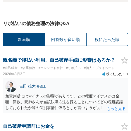
リボ払いの債務整理の法律Q&A
新着順
回答数が多い順
役にたった順
親名義で後払い利用、自己破産手続に影響はあるか？
#自己破産
#多重債務
#クレジット会社
#リボ払い
#個人・プライベート
2026年8月3日
役にたった
1
吉田 雄大
弁護士
免責判断にはマイナスの影響があります。どの程度マイナスかは金
額、回数、親御さんが当該決済方法を採ることについてどの程度認識
しておられたか等の個別事情に依るとしか言いようがありません。 と
もあれ、依頼しておられる弁護士さんに直ちに具体的状況をお伝えに
なって相談し、善後策を考えることをお勧めします。
自己破産申請前にお金を