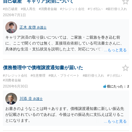
しをしておけば、問題にならないことも少なくないのではないかと思
自己破産 キャリア決済について
います。個人再生の経験豊富な弁護士へ相談されればよいと思いま
#自己破産
#個人再生
#消費者金融
#クレジット会社
#リボ払い
#銀行借り入れ
す。
2026年7月1日
正木 友啓
弁護士
キャリア決済の取り扱いについては、ご家族・ご親族を巻き込む前
に、ここで聞くのでは無く、直接現在依頼している司法書士さんに、
具体的な生活・支払状況を説明した上で、対応についてアドバイスを
受けた方が良いかと思います。 キャリア決済の問題はよくあることで
すので、司法書士さんも対応を答えてくれるはずです
債務整理中で債権譲渡通知書が届いた
#クレジット会社
#任意整理
#個人・プライベート
#銀行借り入れ
#リボ払い
#消費者金融
2026年6月30日
役にたった
2
川添 圭
弁護士
お書きのようなことは時々あります。債権譲渡通知書に新しい振込先
が記載されているのであれば、今後はその振込先に支払えば足りるこ
とになります。