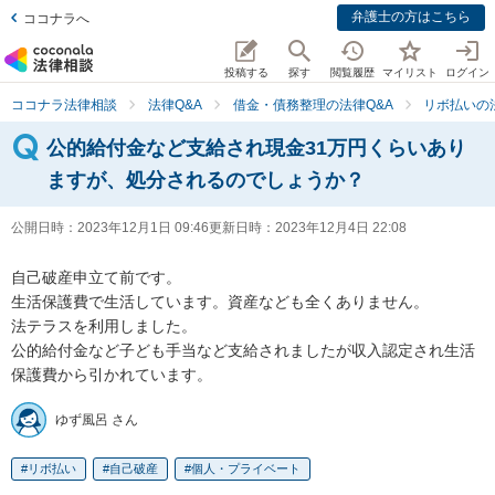
弁護士の方はこちら
ココナラへ
投稿する
探す
閲覧履歴
マイリスト
ログイン
ココナラ法律相談
法律Q&A
借金・債務整理の法律Q&A
リボ払いの
公的給付金など支給され現金31万円くらいあり
ますが、処分されるのでしょうか？
公開日時：
2023年12月1日 09:46
更新日時：
2023年12月4日 22:08
自己破産申立て前です。

生活保護費で生活しています。資産なども全くありません。

法テラスを利用しました。

公的給付金など子ども手当など支給されましたが収入認定され生活
保護費から引かれています。
ゆず風呂 さん
リボ払い
自己破産
個人・プライベート