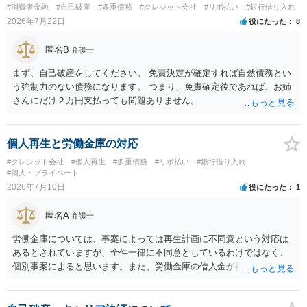
#消費者金融
#自己破産
#多重債務
#クレジット会社
#リボ払い
#銀行借り入れ
2026年7月22日
役にたった
8
匿名B
弁護士
まず、自己破産をしてください。 免責決定が確定すれば自然債務とい
う強制力のない債務になります。 つまり、免責確定後であれば、お姉
さんにだけ２万円支払っても問題ありません。
個人再生と労働金庫の対応
#クレジット会社
#個人再生
#多重債務
#リボ払い
#銀行借り入れ
#個人・プライベート
2026年7月10日
役にたった
1
匿名A
弁護士
労働金庫については、事案によっては再生計画に不同意という対応は
あるとされていますが、全件一律に不同意としているわけではなく、
個別事案によると思います。また、労働金庫の借入金が再生債権の総
額の過半数を超えていない場合には、不同意でも過度に気にする必要
はありません。労働金庫には、書面決議への同意について確認や根回