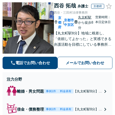
西谷 拓哉
弁護士
京都府
西谷・三田村法律事務所
丸太町駅
営業時間：
京
京都市
本日定休日
都
から徒歩8
|
中京区
府
分
【丸太町駅8分】地域に根差し、
「依頼してよかった」と実感できる
弁護活動を目標にしている事務所で
す【不動産・住まい】宅地建物取引
士の試験に合格、不動産分野の取扱
実績あり【相続・遺言】相談者さま
電話でお問い合わせ
メールでお問い合わせ
に寄り添い、円滑な相続を目指しま
す
注力分野
離婚・男女問題
【丸太町駅8分】調
事例1件
料金表有
停や条件交渉を有
利に進めるには、
法的な根拠に基づ
借金・債務整理
【丸太町駅8分】
事例1件
料金表有
く冷静な主張が重
【弁護士歴10年】