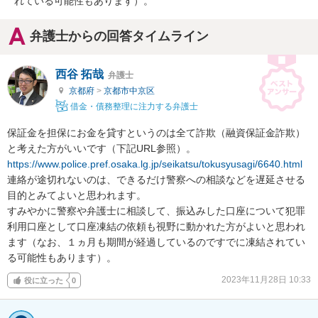
れている可能性もあります）。
弁護士からの回答タイムライン
西谷 拓哉
弁護士
京都府
>
京都市中京区
借金・債務整理に注力する弁護士
保証金を担保にお金を貸すというのは全て詐欺（融資保証金詐欺）
https://www.police.pref.osaka.lg.jp/seikatsu/tokusyusagi/6640.html
連絡が途切れないのは、できるだけ警察への相談などを遅延させる
目的とみてよいと思われます。

すみやかに警察や弁護士に相談して、振込みした口座について犯罪
利用口座として口座凍結の依頼も視野に動かれた方がよいと思われ
ます（なお、１ヵ月も期間が経過しているのですでに凍結されてい
る可能性もあります）。
2023年11月28日 10:33
役に立った
0