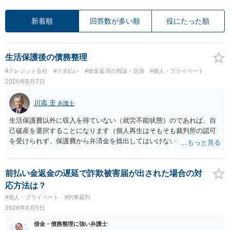
新着順
回答数が多い順
役にたった順
生活保護後の債務整理
#クレジット会社
#リボ払い
#借金返済の相談・交渉
#個人・プライベート
2026年8月7日
川添 圭
弁護士
生活保護費以外に収入を得ていない（就労不能状態）のであれば、自
己破産を選択することになります（個人再生はそもそも裁判所の認可
を受けられず、保護費から弁済金を捻出してはいけないため任意整理
という選択肢もありません）。法テラスの法律扶助を利用すれば弁護
士費用は法テラスが負担し、裁判所の予納金等も法テラスが援助して
くれるため、弁護士へ自己破産を任せれば解決します。
前払い金返金の遅延で詐欺被害届が出された場合の対
応方法は？
#個人・プライベート
#刑事裁判
2026年8月5日
借金・債務整理に強い弁護士