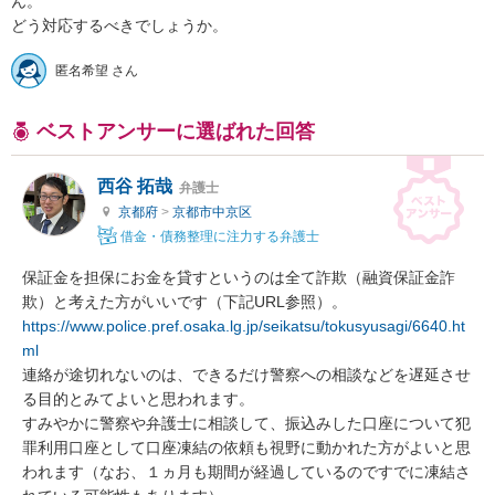
ん。

どう対応するべきでしょうか。
匿名希望 さん
ベストアンサーに選ばれた回答
西谷 拓哉
弁護士
京都府
>
京都市中京区
借金・債務整理に注力する弁護士
保証金を担保にお金を貸すというのは全て詐欺（融資保証金詐
https://www.police.pref.osaka.lg.jp/seikatsu/tokusyusagi/6640.ht
ml
連絡が途切れないのは、できるだけ警察への相談などを遅延させ
る目的とみてよいと思われます。

すみやかに警察や弁護士に相談して、振込みした口座について犯
罪利用口座として口座凍結の依頼も視野に動かれた方がよいと思
われます（なお、１ヵ月も期間が経過しているのですでに凍結さ