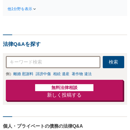
要です。財産分与
自己破産、任意整
／養育費など【弁
他1分野を表示
理、個人整理、時
護士歴10年】離婚
効の援用など。浪
後の生活を見据え
費・事業の失敗に
てアドバイスしま
よる借金も、相談
すので、お気軽に
者さまのご要望を
ご相談ください
踏まえ、解決策を
【初回相談３０分
法律Q&Aを探す
提示します【破産
無料】【電話相談
管財人就任経験
可】
有】【初回相談30
検索
分無料】
例）
離婚 慰謝料
誹謗中傷
相続 遺産
著作物 違法
無料法律相談
新しく投稿する
個人・プライベートの債務の法律Q&A