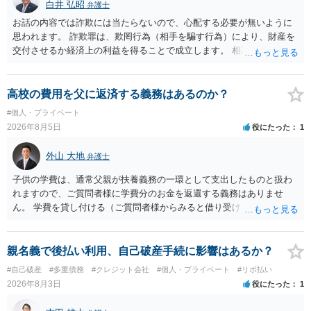
白井 弘昭
弁護士
お話の内容では詐欺には当たらないので、心配する必要が無いように
思われます。 詐欺罪は、欺罔行為（相手を騙す行為）により、財産を
交付させるか経済上の利益を得ることで成立します。 相談者さんは、
お金が返金できないというだけで、何ら相手を騙していません。 です
ので、詐欺罪の実行行為性が無く罪に問うことはできません。 おそら
く、相手が真実を話せば警察も取り合わないと思いますが、虚偽の内
高校の費用を父に返済する義務はあるのか？
容を述べた場合は、捜査はあるかもしれません。 ただし、捜査におい
#個人・プライベート
て、真実を説明すれば、「ちゃんと返しなさいよ」程度の注意で済む
2026年8月5日
役にたった
1
ことだと思われます。 また、返せるお金が無いのであれば、返せない
のは致し方ありません。真摯に分割して支払うことを相手に告げてい
外山 大地
弁護士
くのみでしょう。 以上、ご参考まで。
子供の学費は、通常父親が扶養義務の一環として支出したものと扱わ
れますので、ご質問者様に学費分のお金を返還する義務はありませ
ん。 学費を貸し付ける（ご質問者様からみると借り受ける）といった
合意がない限りは、法的に返す義務があると主張するのは難しいでし
ょう。
親名義で後払い利用、自己破産手続に影響はあるか？
#自己破産
#多重債務
#クレジット会社
#個人・プライベート
#リボ払い
2026年8月3日
役にたった
1