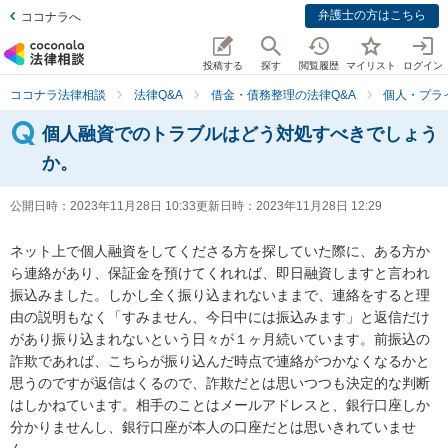
弁護士の方はこちら
ココナラへ
投稿する
探す
閲覧履歴
マイリスト
ログイン
ココナラ法律相談
法律Q&A
借金・債務整理の法律Q&A
個人・プラ
個人融資でのトラブルはどう対処すべきでしょう
か。
公開日時：
2023年11月28日 10:33
更新日時：
2023年11月28日 12:29
ネット上で個人融資をしてくださる方を探していた際に、ある方か
ら連絡があり、保証金を預けてくれれば、即日融資しますと言われ
振込みました。しかし全く振り込まれないままで、連絡をすると理
由の説明もなく「すみません、今日中には振込みます」と返信だけ
があり振り込まれないという日々が１ヶ月続いています。前振込の
詐欺であれば、こちらが振り込んだ時点で連絡がつかなくなるかと
思うのですが返信はくるので、詐欺だとは思いつつも決定的な判断
はしかねています。相手のことはメールアドレスと、銀行口座しか
分かりませんし、銀行口座が本人の口座だとは思いきれていませ