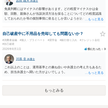
吉田 雄大
弁護士
免責判断にはマイナスの影響があります。どの程度マイナスかは金
額、回数、親御さんが当該決済方法を採ることについてどの程度認識
しておられたか等の個別事情に依るとしか言いようがありません。 と
もあれ、依頼しておられる弁護士さんに直ちに具体的状況をお伝えに
なって相談し、善後策を考えることをお勧めします。
自己破産中に不用品を売却しても問題ないか？
#消費者金融
#個人・プライベート
#奨学金
#銀行借り入れ
#クレジット会社
#自己破産
2026年8月1日
役にたった
3
川添 圭
弁護士
これ以上のことは、運用基準との兼ね合いや弁護士の考え方もあるた
め、担当弁護士へ聞いた方がよいでしょう。
もっとみる