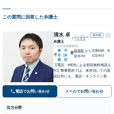
この質問に回答した弁護士
清水 卓
東京都
インタビュ
ーを見る
弁護士
しみず法律事務所
東
中
銀座駅
から
営業時間：本
京
央
|
日定休日
徒歩3分
都
区
【電話・WEBによる初回無料相談も
可】弊事務所では、来所頂いての面
談以外にも、電話・オンライン形式
での初回無料相談も実施中。すぐに
弁護士にご相談頂くことで、今のご
電話でお問い合わせ
メールでお問い合わせ
不安が和らぐとともに、問題解決の
ために前に進むことができます。
注力分野