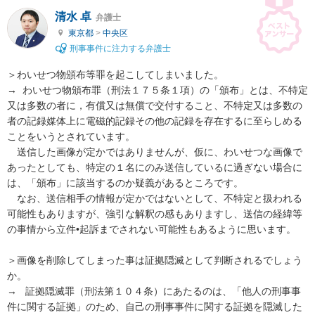
清水 卓
弁護士
東京都
>
中央区
刑事事件に注力する弁護士
＞わいせつ物頒布等罪を起こしてしまいました。

→  わいせつ物頒布罪（刑法１７５条１項）の「頒布」とは、不特定
又は多数の者に，有償又は無償で交付すること、不特定又は多数の
者の記録媒体上に電磁的記録その他の記録を存在するに至らしめる
ことをいうとされています。

　送信した画像が定かではありませんが、仮に、わいせつな画像で
あったとしても、特定の１名にのみ送信しているに過ぎない場合に
は、「頒布」に該当するのか疑義があるところです。

　なお、送信相手の情報が定かではないとして、不特定と扱われる
可能性もありますが、強引な解釈の感もありますし、送信の経緯等
の事情から立件•起訴までされない可能性もあるように思います。

＞画像を削除してしまった事は証拠隠滅として判断されるでしょう
か。

→   証拠隠滅罪（刑法第１０４条）にあたるのは、「他人の刑事事
件に関する証拠」のため、自己の刑事事件に関する証拠を隠滅した