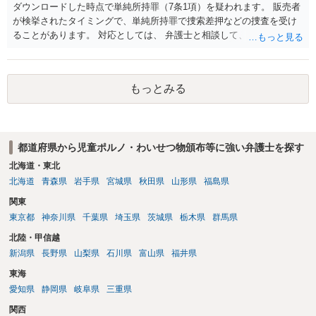
ダウンロードした時点で単純所持罪（7条1項）を疑われます。 販売者
が検挙されたタイミングで、単純所持罪で捜索差押などの捜査を受け
ることがあります。 対応としては、 弁護士と相談して、 児童ポルノ
と知らなかったという弁解を厚くした書面を作成してもらい 警察に相
談しておく などが考えられます。
もっとみる
都道府県から児童ポルノ・わいせつ物頒布等に強い弁護士を探す
北海道・東北
北海道
青森県
岩手県
宮城県
秋田県
山形県
福島県
関東
東京都
神奈川県
千葉県
埼玉県
茨城県
栃木県
群馬県
北陸・甲信越
新潟県
長野県
山梨県
石川県
富山県
福井県
東海
愛知県
静岡県
岐阜県
三重県
関西