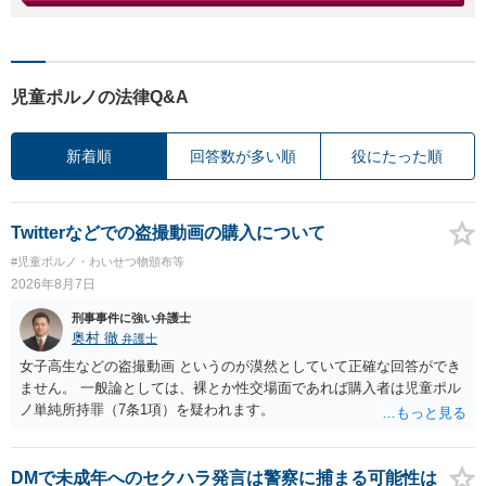
児童ポルノの法律Q&A
新着順
回答数が多い順
役にたった順
Twitterなどでの盗撮動画の購入について
#児童ポルノ・わいせつ物頒布等
2026年8月7日
刑事事件に強い弁護士
奥村 徹
弁護士
女子高生などの盗撮動画 というのが漠然としていて正確な回答ができ
ません。 一般論としては、裸とか性交場面であれば購入者は児童ポル
ノ単純所持罪（7条1項）を疑われます。
DMで未成年へのセクハラ発言は警察に捕まる可能性は