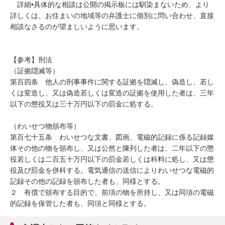
　詳細•具体的な相談は公開の掲示板には馴染まないため、より
詳しくは、お住まいの地域等の弁護士に個別に問い合わせ、直接
相談なさるのが望ましいように思います。

【参考】刑法

（証拠隠滅等）

第百四条　他人の刑事事件に関する証拠を隠滅し、偽造し、若し
くは変造し、又は偽造若しくは変造の証拠を使用した者は、三年
以下の懲役又は三十万円以下の罰金に処する。

（わいせつ物頒布等）

第百七十五条　わいせつな文書、図画、電磁的記録に係る記録媒
体その他の物を頒布し、又は公然と陳列した者は、二年以下の懲
役若しくは二百五十万円以下の罰金若しくは科料に処し、又は懲
役及び罰金を併科する。電気通信の送信によりわいせつな電磁的
記録その他の記録を頒布した者も、同様とする。

２　有償で頒布する目的で、前項の物を所持し、又は同項の電磁
的記録を保管した者も、同項と同様とする。