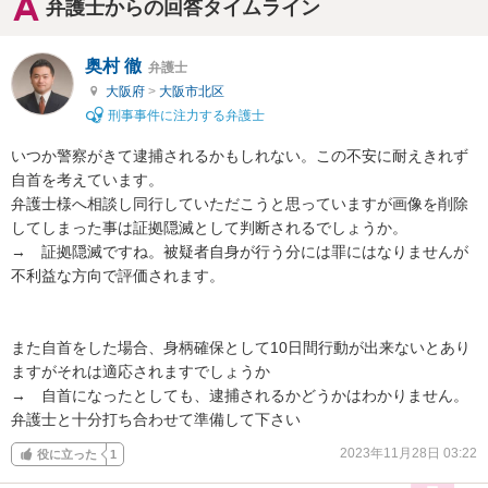
弁護士からの回答タイムライン
奥村 徹
弁護士
大阪府
>
大阪市北区
刑事事件に注力する弁護士
いつか警察がきて逮捕されるかもしれない。この不安に耐えきれず
自首を考えています。

弁護士様へ相談し同行していただこうと思っていますが画像を削除
してしまった事は証拠隠滅として判断されるでしょうか。

→　証拠隠滅ですね。被疑者自身が行う分には罪にはなりませんが
不利益な方向で評価されます。

また自首をした場合、身柄確保として10日間行動が出来ないとあり
ますがそれは適応されますでしょうか

→　自首になったとしても、逮捕されるかどうかはわかりません。
弁護士と十分打ち合わせて準備して下さい
2023年11月28日 03:22
役に立った
1