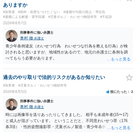
ありますか
#加害者
#前科・前歴をつけたくない
#逮捕や勾留の阻止・準抗告
#逮捕による解雇・退学回避
#児童ポルノ・わいせつ物頒布等
#不起訴
2026年8月7日
刑事事件に強い弁護士
奥村 徹
弁護士
青少年条例違反（わいせつ行為 わいせつな行為を教える行為）が検
討されると思いますが、地域性があるので、地元の弁護士に条例を調
べてもらう必要があります。
過去のやり取りで法的リスクがあるか知りたい
#加害者
#児童ポルノ・わいせつ物頒布等
2026年8月5日
役にたった
2
刑事事件に強い弁護士
奥村 徹
弁護士
時には画像等を送りあったりしてきました。 相手も未成年者(15〜17)
と成人が混ざっています。 ということだと、不同意わいせつ罪（176
条3項）・性的姿態撮影罪・児童ポルノ製造・青少年条例違反（わいせ
つ行為 児童ポルノ要求）などが検討されます。 重い罪もあるの