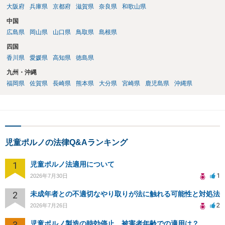
大阪府
兵庫県
京都府
滋賀県
奈良県
和歌山県
中国
広島県
岡山県
山口県
鳥取県
島根県
四国
香川県
愛媛県
高知県
徳島県
九州・沖縄
福岡県
佐賀県
長崎県
熊本県
大分県
宮崎県
鹿児島県
沖縄県
児童ポルノの法律Q&Aランキング
1
児童ポルノ法適用について
1
2026年7月30日
2
未成年者との不適切なやり取りが法に触れる可能性と対処法
2
2026年7月26日
3
児童ポルノ製造の時効停止、被害者年齢での適用は？