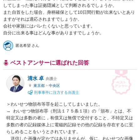
してしまった事は証拠隠滅として判断されるでしょうか。

また自首をした場合、身柄確保として10日間行動が出来ないとあり
ますがそれは適応されますでしょうか。

会社や家族にはバレたくないと思っています。

自分に出来る事はどんな事がありますでしょうか。
匿名希望 さん
ベストアンサーに選ばれた回答
清水 卓
弁護士
東京都
>
中央区
刑事事件に注力する弁護士
＞わいせつ物頒布等罪を起こしてしまいました。

→  わいせつ物頒布罪（刑法１７５条１項）の「頒布」とは、不
特定又は多数の者に，有償又は無償で交付すること、不特定又は
多数の者の記録媒体上に電磁的記録その他の記録を存在するに至
らしめることをいうとされています。

　送信した画像が定かではありませんが、仮に、わいせつな画像