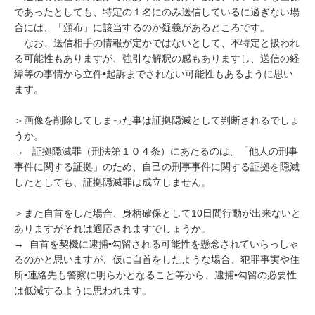
であったとしても、特定の１名にのみ送信しているに過ぎない場
合には、「頒布」に該当するのか疑義があるところです。

　なお、送信相手の情報が定かではないとして、不特定と扱われ
る可能性もありますが、強引な解釈の感もありますし、送信の経
緯等の事情から立件•起訴までされない可能性もあるように思い
ます。

＞画像を削除してしまった事は証拠隠滅として判断されるでしょ
うか。

→   証拠隠滅罪（刑法第１０４条）にあたるのは、「他人の刑事
事件に関する証拠」のため、自己の刑事事件に関する証拠を隠滅
したとしても、証拠隠滅罪は成立しません。

＞また自首をした場合、身柄確保として10日間行動が出来ないと
ありますがそれは適応されますでしょうか。

→  自首を契機に逮捕•勾留される可能性を懸念されていらっしゃ
るのかと思いますが、仮に自首をしたような場合、犯罪事実や住
所•連絡先も警察に明らかとなること等から、逮捕•勾留の必要性
は低減するように思われます。
