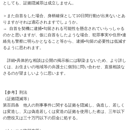
としても、証拠隠滅罪は成立しません。

＞また自首をした場合、身柄確保として10日間行動が出来ないとあ
りますがそれは適応されますでしょうか。

→  自首を契機に逮捕•勾留される可能性を懸念されていらっしゃる
のかと思いますが、仮に自首をしたような場合、犯罪事実や住所•連
絡先も警察に明らかとなること等から、逮捕•勾留の必要性は低減す
るように思われます。

　詳細•具体的な相談は公開の掲示板には馴染まないため、より詳し
くは、お住まいの地域等の弁護士に個別に問い合わせ、直接相談な
さるのが望ましいように思います。

【参考】刑法

（証拠隠滅等）

第百四条　他人の刑事事件に関する証拠を隠滅し、偽造し、若しく
は変造し、又は偽造若しくは変造の証拠を使用した者は、三年以下
の懲役又は三十万円以下の罰金に処する。
