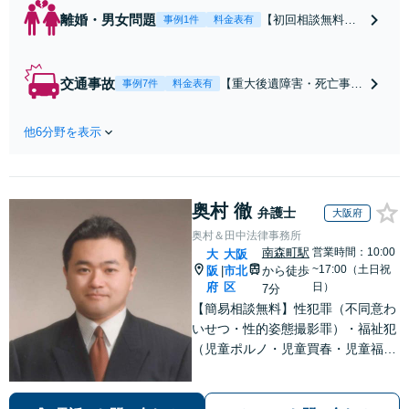
離婚・男女問題
【初回相談無料】
事例1件
料金表有
【電話・オンライ
ン相談対応】あな
たにとって有利な
交通事故
【重大後遺障害・死亡事案
事例7件
料金表有
条件で離婚ができ
などの実績多数】「被害者
るよう、経験豊富
救済を第一に」一日でも早
な弁護士が多角的
他6分野を表示
く日常を取り戻せるよう、
な視点でアドバイ
私が力になります【初回相
ス「親権・監護
談無料】【電話・オンライ
権・面会交流に実
ン相談対応】「スピード対
績あり」子の引渡
奥村 徹
応・納得できる解決を」
弁護士
大阪府
し・認知・親子関
「刑事裁判のニーズにも対
奥村＆田中法律事務所
係不存在確認など
応」【休日・夜間相談可】
南森町駅
営業時間：10:00
大
大阪
もご相談下さい
~17:00（土日祝
阪
市北
から徒歩
|
【子連れ相談可】
府
区
日）
7分
【簡易相談無料】性犯罪（不同意わ
いせつ・性的姿態撮影罪）・福祉犯
（児童ポルノ・児童買春・児童福祉
法・青少年条例）・ネット犯罪（名
誉毀損・わいせつ物・不正アクセス
等）に非常に詳しい弁護士です