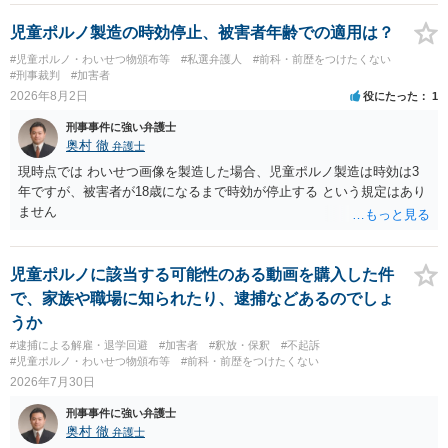
で、警察にバレれば、それなりの捜査を受けるでしょう。
児童ポルノ製造の時効停止、被害者年齢での適用は？
#児童ポルノ・わいせつ物頒布等
#私選弁護人
#前科・前歴をつけたくない
#刑事裁判
#加害者
2026年8月2日
役にたった
1
刑事事件に強い弁護士
奥村 徹
弁護士
現時点では わいせつ画像を製造した場合、児童ポルノ製造は時効は3
年ですが、被害者が18歳になるまで時効が停止する という規定はあり
ません
児童ポルノに該当する可能性のある動画を購入した件
で、家族や職場に知られたり、逮捕などあるのでしょ
うか
#逮捕による解雇・退学回避
#加害者
#釈放・保釈
#不起訴
#児童ポルノ・わいせつ物頒布等
#前科・前歴をつけたくない
2026年7月30日
刑事事件に強い弁護士
奥村 徹
弁護士