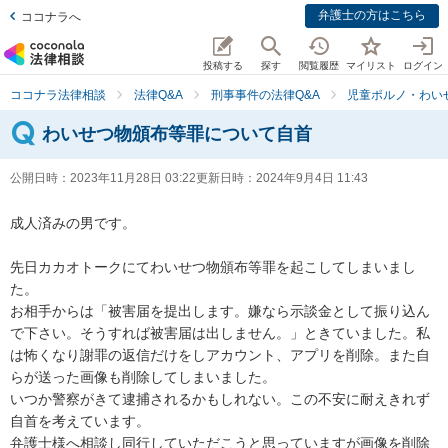
弁護士の方はこちら
ココナラへ
投稿する
探す
閲覧履歴
マイリスト
ログイン
ココナラ法律相談
法律Q&A
刑事事件の法律Q&A
児童ポルノ・わい
わいせつ物頒布等罪について自首
公開日時：
2023年11月28日 03:22
更新日時：
2024年9月4日 11:43
成人済みの男です。

先日カカオトークにてわいせつ物頒布等罪を起こしてしまいまし
た。

お相手からは「被害届を提出します。嫌なら示談金として振り込ん
で下さい。そうすれば被害届は出しません。」ときていました。私
は怖くなり謝罪の返信だけをしアカウント、アプリを削除。また自
らが送った画像も削除してしまいました。

いつか警察がきて逮捕されるかもしれない。この不安に耐えきれず
自首を考えています。

弁護士様へ相談し同行していただこうと思っていますが画像を削除