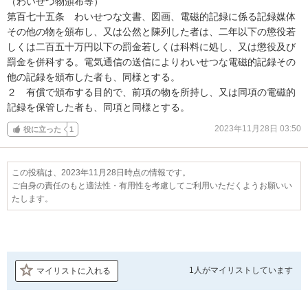
（わいせつ物頒布等）

第百七十五条　わいせつな文書、図画、電磁的記録に係る記録媒体
その他の物を頒布し、又は公然と陳列した者は、二年以下の懲役若
しくは二百五十万円以下の罰金若しくは科料に処し、又は懲役及び
罰金を併科する。電気通信の送信によりわいせつな電磁的記録その
他の記録を頒布した者も、同様とする。

２　有償で頒布する目的で、前項の物を所持し、又は同項の電磁的
記録を保管した者も、同項と同様とする。
2023年11月28日 03:50
役に立った
1
この投稿は、2023年11月28日時点の情報です。
ご自身の責任のもと適法性・有用性を考慮してご利用いただくようお願いい
たします。
1人が
マイリストしています
マイリストに入れる