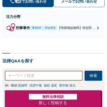
電話でお問い合わせ
メールでお問い合わせ
注力分野
刑事事件
【簡易相談無料】性犯罪
事例5件
料金表有
（不同意性交・不同意わい
せつ）・福祉犯（児童ポル
ノ・児童買春・児童福祉
法・青少年条例）・ネット
犯罪（名誉毀損・わいせつ
物・不正アクセス・リベン
法律Q&Aを探す
ジポルノ罪等）に非常に詳
しい弁護士です
検索
例）
離婚 慰謝料
誹謗中傷
相続 遺産
著作物 違法
無料法律相談
新しく投稿する