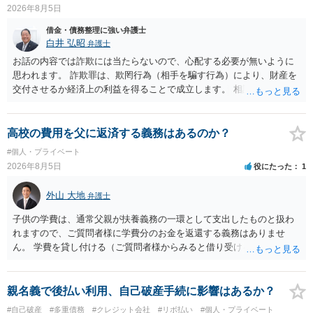
2026年8月5日
借金・債務整理に強い弁護士
白井 弘昭
弁護士
お話の内容では詐欺には当たらないので、心配する必要が無いように
思われます。 詐欺罪は、欺罔行為（相手を騙す行為）により、財産を
交付させるか経済上の利益を得ることで成立します。 相談者さんは、
お金が返金できないというだけで、何ら相手を騙していません。 です
ので、詐欺罪の実行行為性が無く罪に問うことはできません。 おそら
く、相手が真実を話せば警察も取り合わないと思いますが、虚偽の内
高校の費用を父に返済する義務はあるのか？
容を述べた場合は、捜査はあるかもしれません。 ただし、捜査におい
#個人・プライベート
て、真実を説明すれば、「ちゃんと返しなさいよ」程度の注意で済む
2026年8月5日
役にたった
1
ことだと思われます。 また、返せるお金が無いのであれば、返せない
のは致し方ありません。真摯に分割して支払うことを相手に告げてい
外山 大地
弁護士
くのみでしょう。 以上、ご参考まで。
子供の学費は、通常父親が扶養義務の一環として支出したものと扱わ
れますので、ご質問者様に学費分のお金を返還する義務はありませ
ん。 学費を貸し付ける（ご質問者様からみると借り受ける）といった
合意がない限りは、法的に返す義務があると主張するのは難しいでし
ょう。
親名義で後払い利用、自己破産手続に影響はあるか？
#自己破産
#多重債務
#クレジット会社
#リボ払い
#個人・プライベート