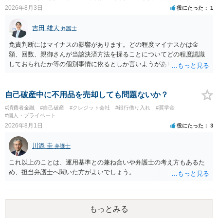
2026年8月3日
役にたった
1
吉田 雄大
弁護士
免責判断にはマイナスの影響があります。どの程度マイナスかは金
額、回数、親御さんが当該決済方法を採ることについてどの程度認識
しておられたか等の個別事情に依るとしか言いようがありません。 と
もあれ、依頼しておられる弁護士さんに直ちに具体的状況をお伝えに
なって相談し、善後策を考えることをお勧めします。
自己破産中に不用品を売却しても問題ないか？
#消費者金融
#自己破産
#クレジット会社
#銀行借り入れ
#奨学金
#個人・プライベート
2026年8月1日
役にたった
3
川添 圭
弁護士
これ以上のことは、運用基準との兼ね合いや弁護士の考え方もあるた
め、担当弁護士へ聞いた方がよいでしょう。
もっとみる