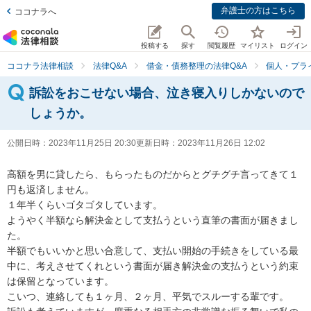
弁護士の方はこちら
ココナラへ
投稿する
探す
閲覧履歴
マイリスト
ログイン
ココナラ法律相談
法律Q&A
借金・債務整理の法律Q&A
個人・プラ
訴訟をおこせない場合、泣き寝入りしかないので
しょうか。
公開日時：
2023年11月25日 20:30
更新日時：
2023年11月26日 12:02
高額を男に貸したら、もらったものだからとグチグチ言ってきて１
円も返済しません。

１年半くらいゴタゴタしています。

ようやく半額なら解決金として支払うという直筆の書面が届きまし
た。

半額でもいいかと思い合意して、支払い開始の手続きをしている最
中に、考えさせてくれという書面が届き解決金の支払うという約束
は保留となっています。

こいつ、連絡しても１ヶ月、２ヶ月、平気でスルーする輩です。
