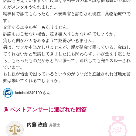
訴訟も考えていますが、度重なる相手方の非常識な振る舞いで私の
方がメンタルやられました。

精神科で診てもらったら、不安障害と診断され現在、薬物治療中で
す。

交渉するエネルギーもありません。

訴訟をおこせない場合、泣き寝入りしかないのでしょうか。

貸した側がバカをみるようで納得がいきません。

男は、ウソか本当かしりませんが、親が借金で困っている、金出し
てくれないかと懇請してきましたにも関わらず、いざ金を手渡した
ら、もらったものだからと言い張って、連絡しても完全スルーされ
ています。

もし親が借金で困っているというのがウソだと立証されれば地元警
察は動いてくれるでしょうか。
kotobuki340109 さん
ベストアンサーに選ばれた回答
内藤 政信
弁護士