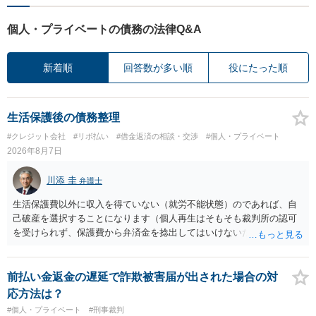
個人・プライベートの債務の法律Q&A
新着順
回答数が多い順
役にたった順
生活保護後の債務整理
#クレジット会社
#リボ払い
#借金返済の相談・交渉
#個人・プライベート
2026年8月7日
川添 圭
弁護士
生活保護費以外に収入を得ていない（就労不能状態）のであれば、自
己破産を選択することになります（個人再生はそもそも裁判所の認可
を受けられず、保護費から弁済金を捻出してはいけないため任意整理
という選択肢もありません）。法テラスの法律扶助を利用すれば弁護
士費用は法テラスが負担し、裁判所の予納金等も法テラスが援助して
くれるため、弁護士へ自己破産を任せれば解決します。
前払い金返金の遅延で詐欺被害届が出された場合の対
応方法は？
#個人・プライベート
#刑事裁判