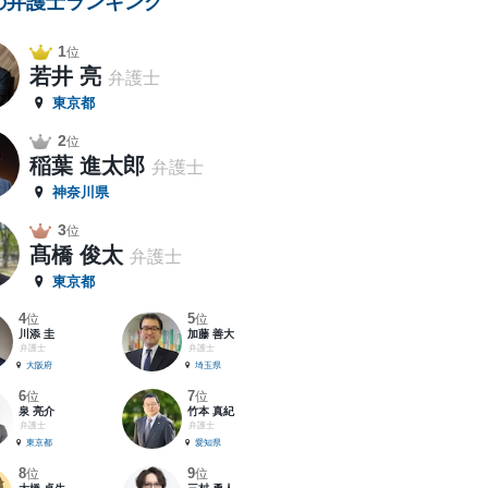
の弁護士ランキング
1
位
若井 亮
弁護士
東京都
2
位
稲葉 進太郎
弁護士
神奈川県
3
位
髙橋 俊太
弁護士
東京都
4
5
位
位
川添 圭
加藤 善大
弁護士
弁護士
大阪府
埼玉県
6
7
位
位
泉 亮介
竹本 真紀
弁護士
弁護士
東京都
愛知県
8
9
位
位