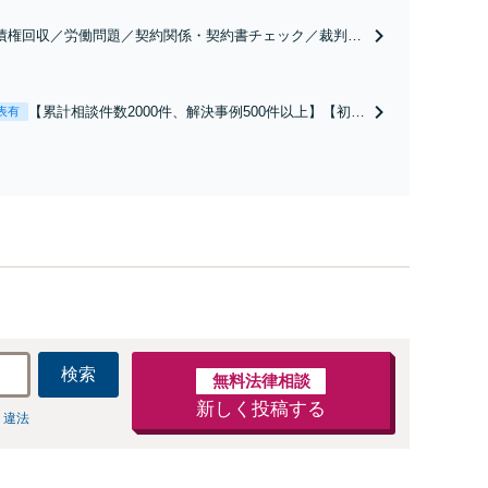
債権回収／労働問題／契約関係・契約書チェック／裁判対
】取引先とのトラブル・会社内のトラブルなど、事後の解
だけでなく予防法務までワンストップで対応！顧問弁護士
お探しの方もご相談ください！【顧問経験豊富】【個別案
【累計相談件数2000件、解決事例500件以上】【初回
表有
も対応OK】
相談（電話・WEB）無料】「オーダーメイドの解決
策を提示」依頼者様の話を丁寧にうかがい、どんな
不安があるのか、何を解決したいのかを正確に読み
取ります。【東京都在住以外の方も対応】
検索
無料法律相談
新しく投稿する
 違法