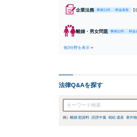
企業法務
【
事例11件
料金表有
応
決
を
離婚・男女問題
事例12件
料金
件
他3分野を表示
法律Q&Aを探す
例）
離婚 慰謝料
誹謗中傷
相続 遺産
著作物