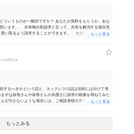
どういうものが一般的ですか？ あなたが賃料をもらうか、あな
と思います。 共有物分割請求と言って、共有を解消する場合売
を買い取るよう請求することができます。 ただし、共有で贈
を認めると そのような共有物分割請求ができるのかが問題とな
業を始めた場合、私に一定の賃貸料を払うのが一般的でしょう
あれば賃料をもらったらよいと思います。 ③家や土地を共有
、家を兄弟姉妹で相続・贈与を受ける場合みなさんどうしてい
ルの代理交渉
ということは少なく、相続で共有となった場合は遺産分割の際
もらうか、売って代金を分ける方法にする。 やむなく共有に
共有状態を解消するのが一般的です。 最初から、共有で相手
 共有物分割請求ができるかどうか微妙になってしまうので、賃
なってしまう可能性があります。 弁護士に面談で詳しい事
担するべきかという話と、ネックレスの話は法的には分けて考
。
めまずは叔母さんや叔母さんの弁護士に請求の根拠を尋ねてみた
さんが引かないような場合には、ご相談者様の方でも弁護士に具
 以上ご参考までに。
もっとみる