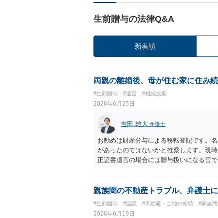
生前贈与の法律Q&A
新着順
両親の離婚後、母が住む家に住み続
#生前贈与
#遺言
#相続放棄
2026年6月25日
吉田 雄大
弁護士
お勧めは財産分与による移転登記です。名
があったのではないかと推察します。現時
正証書遺言の場合には贈与扱いになる筈で
親族間の不動産トラブル、弁護士に
#生前贈与
#協議
#不動産・土地の相続
#家族
2026年6月19日