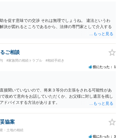
助を促す意味での交渉 それは無理でしょうね。 違法というわ
解決が図れるところであるから、法律の専門家として介入する
るご相談
与
#家族間の相続トラブル
#相続手続き
役にたった
1
直接聞いていないので、将来３等分の主張をされる可能性があ
前で改めて意向をお話していただくか、お父様に対し遺言を残し
アドバイスする方法があります。
妥協案
動産・土地の相続
役にたった
3