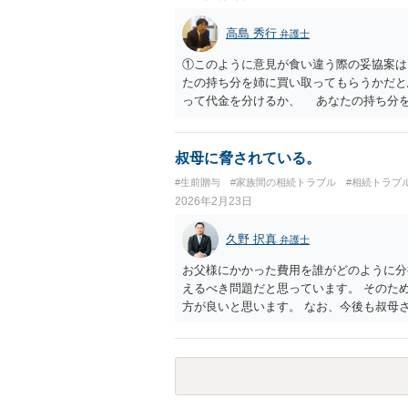
高島 秀行
弁護士
①このように意見が食い違う際の妥協案は
たの持ち分を姉に買い取ってもらうかだ
って代金を分けるか、 あなたの持ち分
与を受けるときに、相手が使用すること
ってしまいます。 ②仮に姉がこの家で事
か？ 姉だけ使用することを認めるので
叔母に脅されている。
名義にするとトラブルが多いと聞きますが
#生前贈与
#家族間の相続トラブル
#相続トラブ
るのでしょうか。 共有で贈与を受ける
2026年2月23日
に なるべく共有にしないで、代償金を
なってしまった場合は共有物分割請求で
久野 択真
弁護士
が使用することを前提に贈与を受けると
料をもらうくらいしか 解決方法が亡く
お父様にかかった費用を誰がどのように分
情を話して相談された方がよいと思います
えるべき問題だと思っています。 そのた
方が良いと思います。 なお、今後も叔母
体的に相談してみるのも良いと思います。