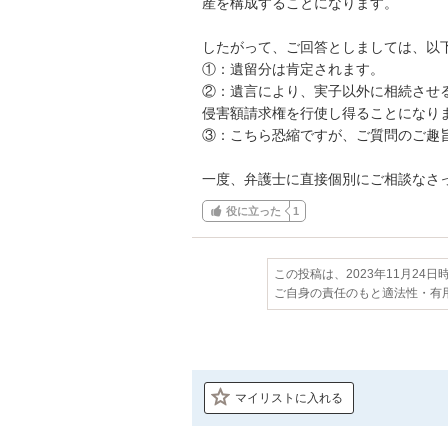
産を構成することになります。

したがって、ご回答としましては、以下
①：遺留分は肯定されます。

②：遺言により、実子以外に相続させ
侵害額請求権を行使し得ることになりま
③：こちら恐縮ですが、ご質問のご趣旨
一度、弁護士に直接個別にご相談なさ
役に立った
1
この投稿は、2023年11月24
ご自身の責任のもと適法性・有
マイリストに入れる