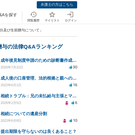
弁護士の方はこちら
&Aを探す
閲覧履歴
マイリスト
ログイン
留分及び生前贈与について」
贈与の法律Q&Aランキング
成年後見制度申請のための診断書作成を妨害されている場合、法律家に対策を依頼できることはありますか？
30
2020年7月22日
成人後の口座管理、法的根拠と親への説得方法
16
2022年6月1日
相続トラブル：兄の未払給与主張とマンション贈与問題
6
2025年2月5日
相続についての遺産分割
10
2022年6月8日
提出期限を守らないのは良くあること？