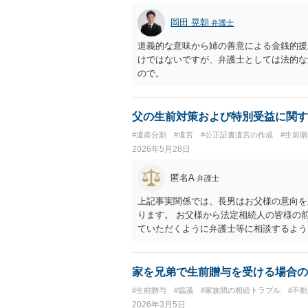
岡田 晃朝
弁護士
道義的な意味から姉の善意による金銭的援
けではないですが、弁護士としては法的な
ので。
父の生前対策および特別受益に関す
#遺産分割
#遺言
#公正証書遺言の作成
#生前贈
2026年5月28日
匿名A
弁護士
上記事実関係では、長男はお父様の意向を
ります。 お父様から法定相続人の皆様の
ていただくように弁護士等に相談するよう
家を兄弟で生前贈与を受ける場合の
#生前贈与
#協議
#家族間の相続トラブル
#不
2026年3月5日