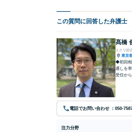
この質問に回答した弁護士
髙橋 
エクリ総
東京
◆初回相
通しを率
受任から
ます。 
電話でお問い合わせ
注力分野