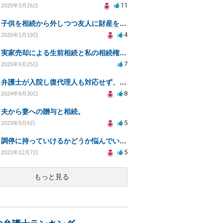
11
2025年3月26日
子供を相続から外しつつ友人に財産を譲る方法の法的有効性は？
4
2026年1月19日
実家売却による生前相続と私の相続権について教えてください
7
2025年9月25日
弁護士が入院し復代理人も対応せず、着手金の返金は可能か？
8
2024年9月30日
夫から妻への贈与と相続。
5
2023年9月6日
調停に持っていけるかどうか悩んでいます
5
2021年12月7日
もっと見る