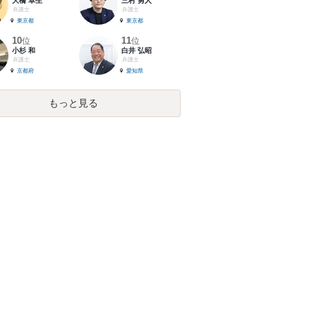
大橋 卓生
三村 勇人
弁護士
弁護士
東京都
東京都
10
11
位
位
小杉 和
白井 弘昭
弁護士
弁護士
京都府
愛知県
もっと見る