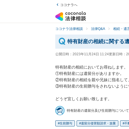
ココナラへ
ココナラ法律相談
法律Q&A
相続・遺言
特有財産の相続に関する
公開日時：
2023年11月24日 11:24
更新日時：
2
特有財産の相続においてお尋ねします。

①特有財産には遺留分がありますか。

②特有財産の相続を親や兄妹に指名して
③特有財産の生前贈与をされないように
どうぞ宜しくお願い致します。
特有財産の遺留分及び生前贈与について
生前贈与
遺留分侵害額請求・放棄
不