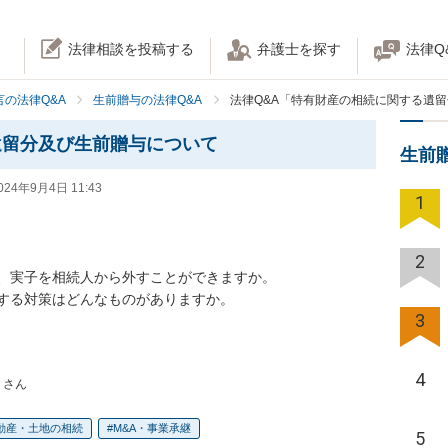
法律相談を投稿する
弁護士を探す
法律Q
の法律Q&A
生前贈与の法律Q&A
法律Q&A「特有財産の相続に関する遺
遺留分及び生前贈与について
生前
024年9月4日 11:43
1
2
、実子を相続人から外すことができますか。

する対策はどんなものがありますか。

3
4
 さん
動産・土地の相続
M&A・事業承継
5