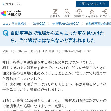
弁護士の方はこちら
ココナラへ
投稿する
探す
閲覧履歴
マイリスト
ログイン
ココナラ法律相談
法律Q&A
交通事故の法律Q&A
自動車事故の法律Q
自動車事故で現場から立ち去った車を見つけた
ら、当て逃げにはならないと言われました
公開日時：
2023年11月23日 11:20
更新日時：
2024年9月4日 11:43
昨日、相手が車線変更をする際に私の車にぶつかりました。

相手はそのまま減速せず走っていったので、私は信号待ちのときに
側のお店の駐車場に止めるよう伝えましたが、忙しいので無理です
と言われてしまいました。

車に戻る間にも相手の車は走り出してしまい、私は周辺を探して相
手を見つけだし、警察に通報しました。

到着した警察には経緯を話しましたが、警察の到着時に双方いたの
で物損事故の処理になりますの一点張り。
