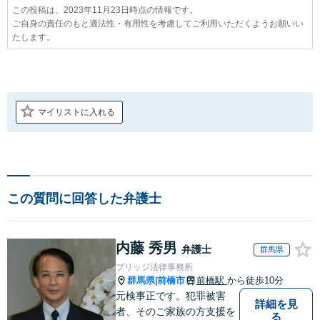
この投稿は、2023年11月23日時点の情報です。
ご自身の責任のもと適法性・有用性を考慮してご利用いただくようお願いい
たします。
マイリストに入れる
この質問に回答した弁護士
内藤 秀男
弁護士
群馬県
ブリッジ法律事務所
群馬県
前橋市
前橋駅
から徒歩10分
|
元検事正です。犯罪被害
詳細を見
者、そのご家族の方支援を
る