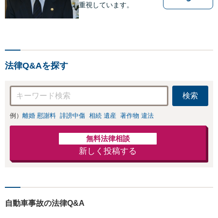
重視しています。
法律Q&Aを探す
検索
例）
離婚 慰謝料
誹謗中傷
相続 遺産
著作物 違法
無料法律相談
新しく投稿する
自動車事故の法律Q&A