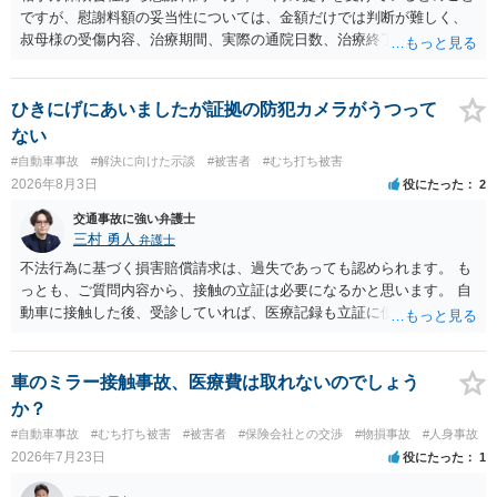
ですが、慰謝料額の妥当性については、金額だけでは判断が難しく、
叔母様の受傷内容、治療期間、実際の通院日数、治療終了の経緯、後
遺症の有無、相手方保険会社から提示されている示談内容の内訳等を
確認する必要があります。保険会社から提示される慰謝料額について
は、弁護士が介入することにより増額を検討できる場合がありますの
ひきにげにあいましたが証拠の防犯カメラがうつって
で、以下の資料・情報を準備した上で、弁護士に個別に相談すること
ない
をお勧めいたします。 ・相手方保険会社から届いている示談金額の提
#自動車事故
#解決に向けた示談
#被害者
#むち打ち被害
示書類 ・叔母様の診断名、けがの内容 ・治療開始日及び治療終了日
2026年8月3日
役にたった
2
・入院の有無、通院回数 ・現在も症状が残っているか ・叔母様ご本人
やご家族等が加入している保険に、今回の事故で利用できる弁護士費
交通事故に強い弁護士
用特約が付帯しているか なお、被害者は叔母様ご本人となりますの
三村 勇人
弁護士
で、弁護士が受任する場合には、叔母様ご本人の依頼意思等を確認す
不法行為に基づく損害賠償請求は、過失であっても認められます。 も
る必要があります。日本語での十分な意思疎通が難しいとのことです
っとも、ご質問内容から、接触の立証は必要になるかと思います。 自
ので、そのあたりのご事情も踏まえて、依頼意思の確認方法等を検討
動車に接触した後、受診していれば、医療記録も立証に使えるかと思
する必要があると思われます。
います。 いずれにせよ、多角的に検討する必要がありますので、弁護
士にご相談ください。
車のミラー接触事故、医療費は取れないのでしょう
か？
#自動車事故
#むち打ち被害
#被害者
#保険会社との交渉
#物損事故
#人身事故
2026年7月23日
役にたった
1