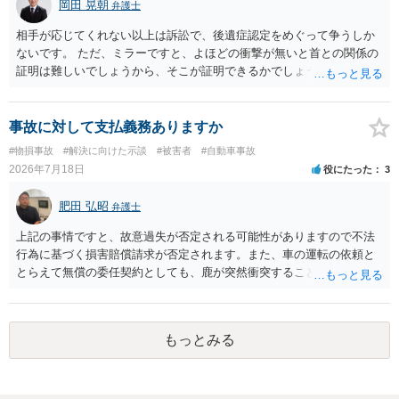
岡田 晃朝
弁護士
相手が応じてくれない以上は訴訟で、後遺症認定をめぐって争うしか
ないです。 ただ、ミラーですと、よほどの衝撃が無いと首との関係の
証明は難しいでしょうから、そこが証明できるかでしょうね。
事故に対して支払義務ありますか
#物損事故
#解決に向けた示談
#被害者
#自動車事故
2026年7月18日
役にたった
3
肥田 弘昭
弁護士
上記の事情ですと、故意過失が否定される可能性がありますので不法
行為に基づく損害賠償請求が否定されます。また、車の運転の依頼と
とらえて無償の委任契約としても、鹿が突然衝突することは予見がで
きませんので善管注意義務違反は否定され債務不履行に基づく損害賠
償請求も成立しない可能性があります。以上の理由から支払義務は否
定される可能性が高いです。ご参考にしてください。
もっとみる