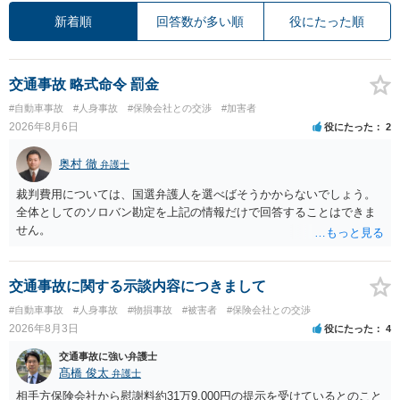
新着順
回答数が多い順
役にたった順
交通事故 略式命令 罰金
#自動車事故
#人身事故
#保険会社との交渉
#加害者
2026年8月6日
役にたった
2
奥村 徹
弁護士
裁判費用については、国選弁護人を選べばそうかからないでしょう。
全体としてのソロバン勘定を上記の情報だけで回答することはできま
せん。
交通事故に関する示談内容につきまして
#自動車事故
#人身事故
#物損事故
#被害者
#保険会社との交渉
2026年8月3日
役にたった
4
交通事故に強い弁護士
髙橋 俊太
弁護士
相手方保険会社から慰謝料約31万9,000円の提示を受けているとのこと