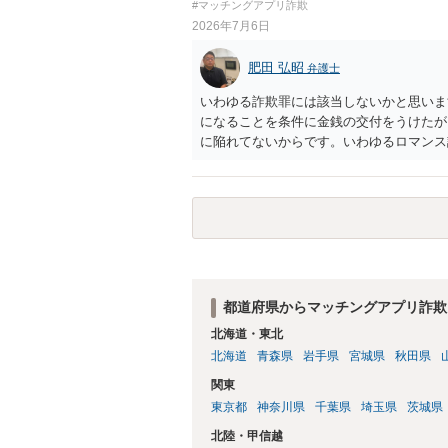
#マッチングアプリ詐欺
2026年7月6日
肥田 弘昭
弁護士
いわゆる詐欺罪には該当しないかと思いま
になることを条件に金銭の交付をうけたが
に陥れてないからです。いわゆるロマンス
なく相手に伝えた上で相手もそれを前提に
います。ご参考にしてください。
都道府県からマッチングアプリ詐欺
北海道・東北
北海道
青森県
岩手県
宮城県
秋田県
関東
東京都
神奈川県
千葉県
埼玉県
茨城県
北陸・甲信越