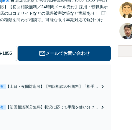
都
港区
赤坂見附駅
から徒歩3分
営業時間：10:00~20:55（平日）
|
応】【初回相談無料／24時間メール受付】採用・転職掲示
店の口コミサイトなどの風評被害対策など実績あり！【刑
の種類を問わず相談可。可能な限り早期対応で駆けつけサ
労働】不当解雇・残業代請求はおまかせください
メールでお問い合わせ
【土日・夜間対応可】【初回相談30分無料】「相手方
表有
から書面を提示されたら、サインする前にご相談を」
経験豊富な弁護士が全力で交渉にあたります！相手方
と直接話す精神的負担を軽減「弁護士の交渉で慰謝料
【初回相談30分無料】状況に応じて手段を使い分け、
表有
金額アップ／減額交渉も対応可」【完全個室対応】
適切な方法で投稿の削除・発信者情報開示請求をおこ
ないます「企業やお店の風評被害対策／売り上げ低下
防止のために尽力」加害者側の対応可：開示請求の意
見照会が来たときの対処法、被害者との示談交渉