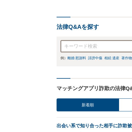
法律Q&Aを探す
例）
離婚 慰謝料
誹謗中傷
相続 遺産
著作物
マッチングアプリ詐欺の法律Q
新着順
出会い系で知り合った相手に詐欺被