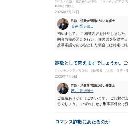
#本名・住所・電話番号が不明
#マッチングアプリ
#200万円以上
2026年7月17日
詐欺・消費者問題に強い弁護士
若井 亮
弁護士
初めまして。 ご相談内容を拝見しました
約者情報の照会を行い、住民票を取得する
携帯電話であるなどした場合には特定に結び
事案であれば照会できる可能性はあります
を特定した後は、返金の理屈があるかどう
請求ができません。 詐欺を含め、当方に
詐欺として問えますでしょうか。ご
た金額について、裏付けがあるかどうかも
#マッチングアプリ詐欺
#被害者
#本名・住所・
断できるのであれば、まずは交渉からスタ
2026年7月6日
との立証は簡単ではありません。 刑事事
すが、民事上の詐欺の立証以上に難しいと
詐欺・消費者問題に強い弁護士
被害相談をするようにしてください。 具
若井 亮
弁護士
弁護士にご相談された方が良いかと思いま
ご連絡ありがとうございます。 ご指摘の
るでしょう。 いずれにせよ刑事事件化は
ロマンス詐欺にあたるのか