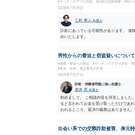
#マッチングアプリ詐欺
#詐欺の法的措置
#50〜
2026年7月26日
三村 勇人
弁護士
詐欺にあっている可能性があります。 連
めいたします。
男性からの脅迫と窃盗疑いについて
#恐喝・脅迫への対応
#マッチングアプリ詐欺
#
#本名・住所・電話番号が不明
2026年7月27日
詐欺・消費者問題に強い弁護士
若井 亮
弁護士
初めまして。 ご相談内容を拝見しました
ると言われてお金を受け取っただけであれ
われるところ、返済の義務はありません。
にしてください。 ご不安であれば、最寄
になれば幸いです。
出会い系での交際詐欺被害、身元特