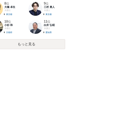
8
9
位
位
大橋 卓生
三村 勇人
弁護士
弁護士
東京都
東京都
10
11
位
位
小杉 和
白井 弘昭
弁護士
弁護士
京都府
愛知県
もっと見る