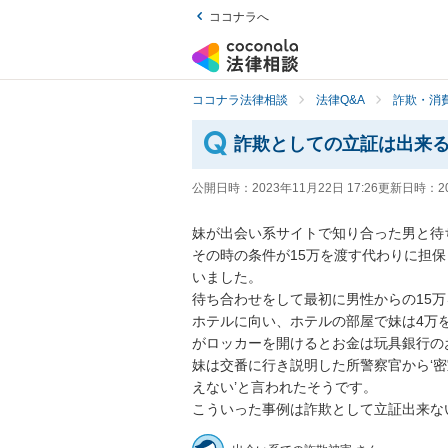
ココナラへ
ココナラ法律相談
法律Q&A
詐欺・消
詐欺としての立証は出来
公開日時：
2023年11月22日 17:26
更新日時：
2
妹が出会い系サイトで知り合った男と待
その時の条件が15万を渡す代わりに担
いました。

待ち合わせをして最初に男性からの15
ホテルに向い、ホテルの部屋で妹は4万
がロッカーを開けるとお金は玩具銀行のお
妹は交番に行き説明した所警察官から‘
えない’と言われたそうです。

こういった事例は詐欺として立証出来な