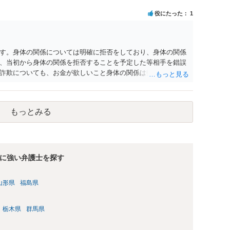
役にたった
1
す。身体の関係については明確に拒否をしており、身体の関係
、当初から身体の関係を拒否することを予定した等相手を錯誤
詐欺についても、お金が欲しいこと身体の関係は拒否と嘘偽り
金銭交付していますので、ロマンス詐欺には該当しないかと思
もっとみる
に強い弁護士を探す
山形県
福島県
栃木県
群馬県