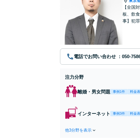
東京
【全国対
板、飲食
事】犯罪
ポート【
電話でお問い合わせ
注力分野
離婚・男女問題
事例1件
料金
インターネット
事例3件
料金
他3分野を表示