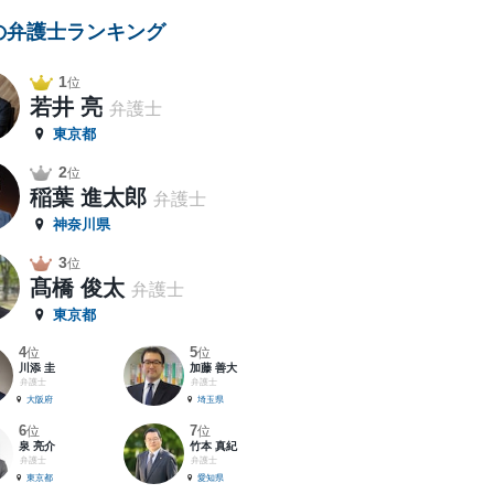
の弁護士ランキング
1
位
若井 亮
弁護士
東京都
2
位
稲葉 進太郎
弁護士
神奈川県
3
位
髙橋 俊太
弁護士
東京都
4
5
位
位
川添 圭
加藤 善大
弁護士
弁護士
大阪府
埼玉県
6
7
位
位
泉 亮介
竹本 真紀
弁護士
弁護士
東京都
愛知県