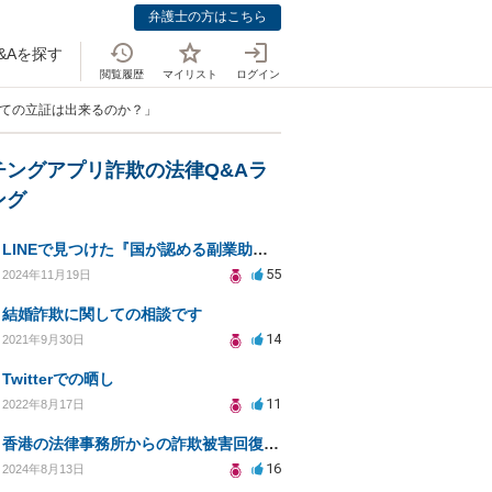
弁護士の方はこちら
&Aを探す
閲覧履歴
マイリスト
ログイン
しての立証は出来るのか？」
チングアプリ詐欺の法律Q&Aラ
ング
LINEで見つけた『国が認める副業助成金』は本当にあるのですか？今それで訴えられそうでどうすれば？
55
2024年11月19日
結婚詐欺に関しての相談です
14
2021年9月30日
Twitterでの晒し
11
2022年8月17日
香港の法律事務所からの詐欺被害回復の誘いは信用できる？
16
2024年8月13日