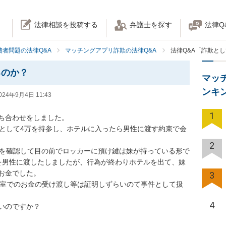
法律相談を投稿する
弁護士を探す
法律Q
費者問題の法律Q&A
マッチングアプリ詐欺の法律Q&A
法律Q&A「詐欺と
るのか？
マッ
ンキ
024年9月4日 11:43
1
ち合わせをしました。

保として4万を持参し、ホテルに入ったら男性に渡す約束で会
2
万を確認して目の前でロッカーに預け鍵は妹が持っている形で
を男性に渡したしましたが、行為が終わりホテルを出て、妹
金でした。

3
密室でのお金の受け渡し等は証明しずらいのて事件として扱
4
いのですか？