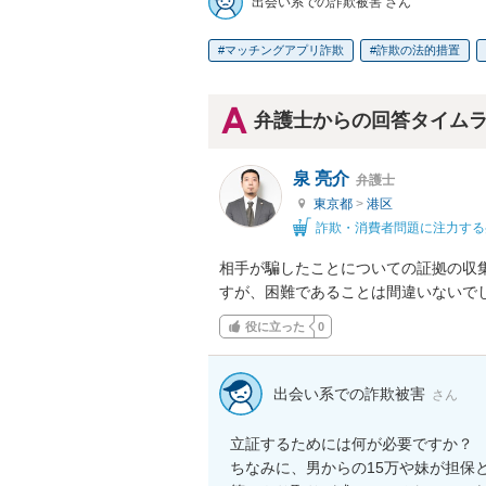
出会い系での詐欺被害 さん
マッチングアプリ詐欺
詐欺の法的措置
弁護士からの回答タイム
泉 亮介
弁護士
東京都
>
港区
詐欺・消費者問題に注力する
相手が騙したことについての証拠の収
すが、困難であることは間違いないで
役に立った
0
出会い系での詐欺被害
さん
立証するためには何が必要ですか？

ちなみに、男からの15万や妹が担保