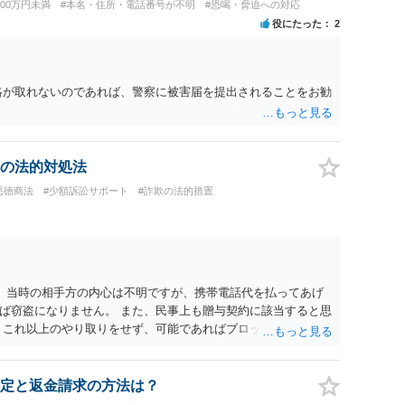
100万円未満
#本名・住所・電話番号が不明
#恐喝・脅迫への対応
役にたった
2
絡が取れないのであれば、警察に被害届を提出されることをお勧
の法的対処法
悪徳商法
#少額訴訟サポート
#詐欺の法的措置
。 当時の相手方の内心は不明ですが、携帯電話代を払ってあげ
ば窃盗になりません。 また、民事上も贈与契約に該当すると思
 これ以上のやり取りをせず、可能であればブロックをするよう
りの警察署に相談をしても良いかもしれません。 以上、ご参考
定と返金請求の方法は？