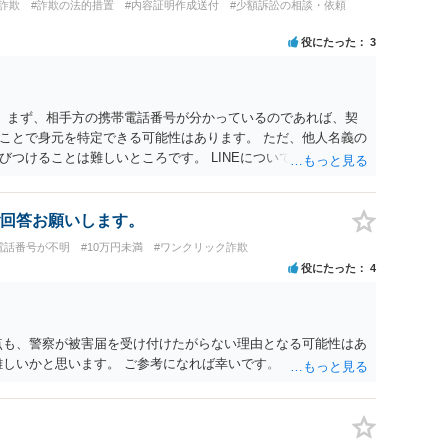
詐欺
#詐欺の法的措置
#内容証明作成送付
#少額訴訟の相談・依頼
役にたった
3
。 まず、相手方の携帯電話番号が分かっているのであれば、契
ことで身元を特定できる可能性はあります。 ただ、他人名義の
つけることは難しいところです。 LINEについても、詐欺の
が、携帯電話の番号を経由する方法より難しくなります。 身元
かを確認していきます。 基本的に贈与に該当する場合には返金
返金の理屈があるかどうかを確認していきます。 さらに、渡し
回答お願いします。
精査します。 上記を経て、身元の特定、返金の理屈があると判
電話番号が不明
#10万円未満
#ワンクリック詐欺
ートすることになるでしょう。 ご理解のとおり、詐欺であるこ
役にたった
4
件化が出来るのであれば、返金交渉で有利になる可能性がありま
ころがあります。 こちらについては、一度、最寄りの警察署に
体的な見通しに関しては、証拠を拝見する必要があるため、直接
す。
点も、警察が被害届を受け付けたがらない理由となる可能性はあ
難しいかと思います。 ご参考になれば幸いです。