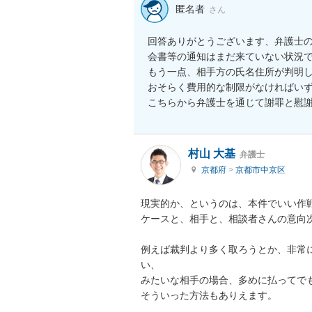
匿名者
さん
回答ありがとうございます、弁護士
会書等の通知はまだ来ていない状況で
もう一点、相手方の氏名住所が判明
おそらく費用的な制限がなければい
こちらから弁護士を通じて謝罪と慰
村山 大基
弁護士
京都府
>
京都市中京区
現実的か、というのは、本件でいい作戦
ケースと、相手と、相談者さんの意向次
例えば裁判より多く取ろうとか、非常
い、

みたいな相手の場合、多めに払ってでも
そういった方法もありえます。
