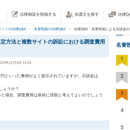
法律相談を投稿する
弁護士を探す
法律Q
ネットの法律Q&A
名誉毀損の法律Q&A
法律Q&A「名誉毀損による示談金
算定方法と複数サイトの訴訟における調査費用
名誉
1
023年12月3日 14:31
2
0万円といった事例がよく提示されていますが、示談金は　

ょうか？

3
った場合、調査費用は単純に倍額と考えてよいのでしょう
4
5