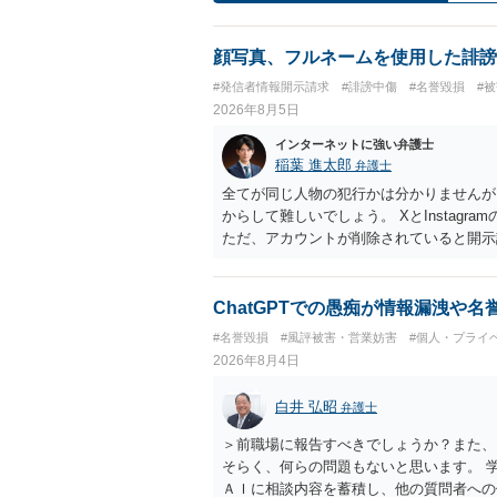
顔写真、フルネームを使用した誹謗
#発信者情報開示請求
#誹謗中傷
#名誉毀損
#
2026年8月5日
インターネットに強い弁護士
稲葉 進太郎
弁護士
全てが同じ人物の犯行かは分かりませんが
からして難しいでしょう。 XとInstag
ただ、アカウントが削除されていると開示
削除されている場合、今から進めても失敗
相手に全ての弁護士費用を負担させること
せることができるでしょう。訴訟で判決と
ChatGPTでの愚痴が情報漏洩や
ない場合があり何ともいえないところでし
#名誉毀損
#風評被害・営業妨害
#個人・プライ
2026年8月4日
白井 弘昭
弁護士
＞前職場に報告すべきでしょうか？また、
そらく、何らの問題もないと思います。 
ＡＩに相談内容を蓄積し、他の質問者への