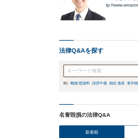
tp://www.amazo
法律Q&Aを探す
例）
離婚 慰謝料
誹謗中傷
相続 遺産
著作物
名誉毀損の法律Q&A
新着順