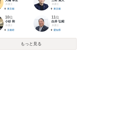
大橋 卓生
三村 勇人
弁護士
弁護士
東京都
東京都
10
11
位
位
小杉 和
白井 弘昭
弁護士
弁護士
京都府
愛知県
もっと見る