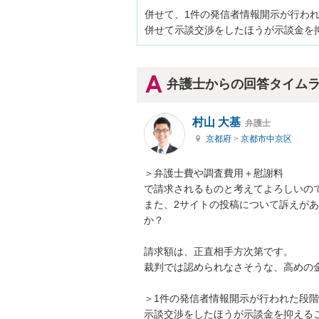
併せて、1件の発信者情報開示が行わ
併せて示談交渉をしたほうが示談金を
弁護士からの回答タイム
村山 大基
弁護士
京都府
>
京都市中京区
＞弁護士費や調査費用＋慰謝料　

で請求されるものと考えてよろしいので
また、2サイトの投稿について訴えが
か？

請求額は、正直相手方次第です。

裁判では認められなさそうな、高めの金
＞1件の発信者情報開示が行われた段
示談交渉をしたほうが示談金を抑えるこ