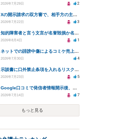
2
2026年7月29日
Xの開示請求の双方審で、相手方の主張が口頭ばかりで把握しきれません
3
2026年7月22日
知的障害者と言う文言が名誉毀損か名誉感情の侵害になるか教えてほしい。
1
2026年8月4日
ネットでの誹謗中傷によるコミケ売上減少、損害賠償は可能か？
4
2026年7月30日
示談書に口外禁止条項を入れるリスクはありますか？
5
2026年7月23日
Google口コミで発信者情報開示後、損害賠償請求を受けています。示談について相談です。
7
2026年7月14日
もっと見る