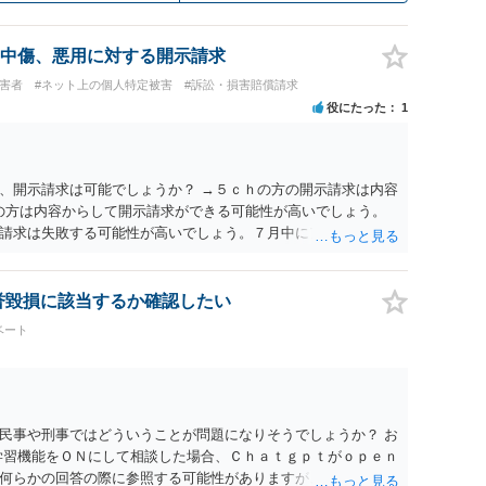
中傷、悪用に対する開示請求
被害者
#ネット上の個人特定被害
#訴訟・損害賠償請求
役にたった
1
、開示請求は可能でしょうか？ →５ｃｈの方の開示請求は内容
ramの方は内容からして開示請求ができる可能性が高いでしょう。
請求は失敗する可能性が高いでしょう。７月中にアカウントが
する可能性が高いように思われます。 相手を特定できた場合、
は可能でしょうか？ →訴訟外の交渉で相手方が認めれば負担さ
なった場合は、実際の弁護士費用が認められる場合と認められ
名誉毀損に該当するか確認したい
ょう。
ベート
民事や刑事ではどういうことが問題になりそうでしょうか？ お
学習機能をＯＮにして相談した場合、Ｃｈａｔｇｐｔがｏｐｅｎ
何らかの回答の際に参照する可能性がありますが、個人名や会