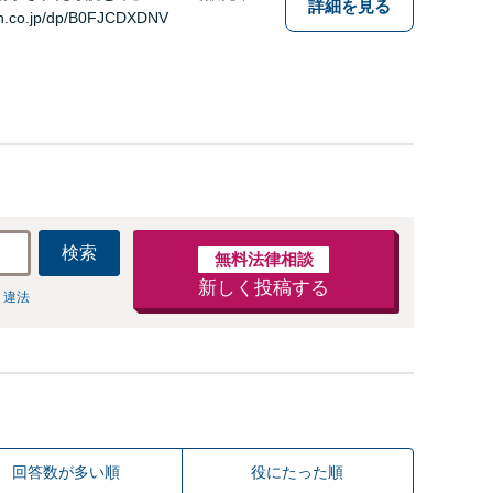
詳細を見る
n.co.jp/dp/B0FJCDXDNV
検索
無料法律相談
新しく投稿する
 違法
回答数が多い順
役にたった順