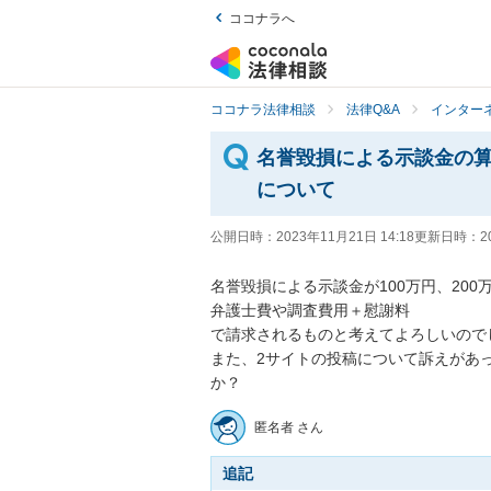
ココナラへ
ココナラ法律相談
法律Q&A
インター
名誉毀損による示談金の
について
公開日時：
2023年11月21日 14:18
更新日時：
2
名誉毀損による示談金が100万円、20
弁護士費や調査費用＋慰謝料　

で請求されるものと考えてよろしいのでし
また、2サイトの投稿について訴えがあ
か？
匿名者 さん
追記