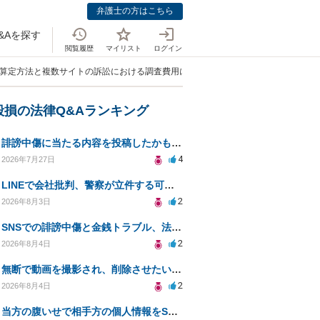
弁護士の方はこちら
&Aを探す
閲覧履歴
マイリスト
ログイン
の算定方法と複数サイトの訴訟における調査費用について」
毀損の法律Q&Aランキング
誹謗中傷に当たる内容を投稿したかもしれない。開示請求や民事刑事裁判に発展しうるのか教えて欲しい。
4
2026年7月27日
LINEで会社批判、警察が立件する可能性は？
2
2026年8月3日
SNSでの誹謗中傷と金銭トラブル、法的対応の相談
2
2026年8月4日
無断で動画を撮影され、削除させたいが連絡が返ってこない。
2
2026年8月4日
当方の腹いせで相手方の個人情報をSNSで晒してしまい名誉毀損させてしまったかもしれない