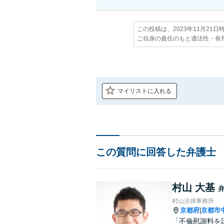
この投稿は、2023年11月21
ご自身の責任のもと適法性・有
マイリストに入れる
この質問に回答した弁護士
村山 大基
村山法律事務所
京都府
京都市
|
「不倫慰謝料を請