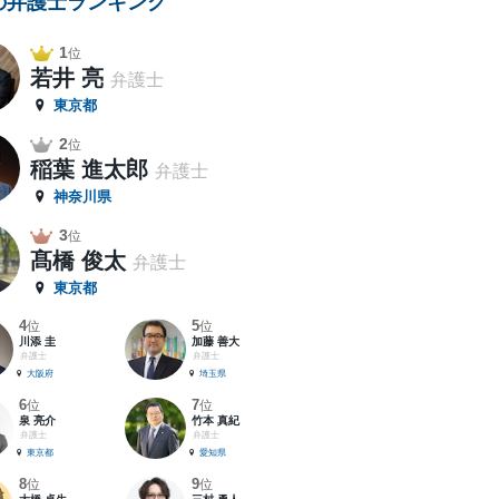
の弁護士ランキング
1
位
若井 亮
弁護士
東京都
2
位
稲葉 進太郎
弁護士
神奈川県
3
位
髙橋 俊太
弁護士
東京都
4
5
位
位
川添 圭
加藤 善大
弁護士
弁護士
大阪府
埼玉県
6
7
位
位
泉 亮介
竹本 真紀
弁護士
弁護士
東京都
愛知県
8
9
位
位