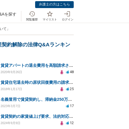
弁護士の方はこちら
&Aを探す
閲覧履歴
マイリスト
ログイン
ついて」
産契約解除の法律Q&Aランキン
賃貸アパートの退去費用を高額請求されました
48
2020年9月26日
賃貸住宅退去時の原状回復費用の請求時効
25
2018年1月17日
名義冒用で賃貸契約し、滞納金250万が請求されている
17
2023年3月7日
賃貸契約の家賃値上げ要求、法的対応と対策方法
12
2024年9月9日