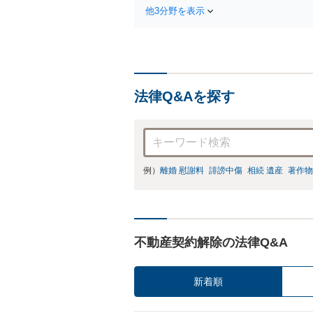
他3分野を表示
法律Q&Aを探す
例）
離婚 慰謝料
誹謗中傷
相続 遺産
著作物
不動産契約解除の法律Q&A
新着順