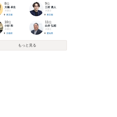
8
9
位
位
大橋 卓生
三村 勇人
弁護士
弁護士
東京都
東京都
10
11
位
位
小杉 和
白井 弘昭
弁護士
弁護士
京都府
愛知県
もっと見る