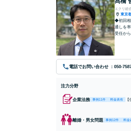
髙橋 
エクリ総
東京
◆初回相
通しを率
受任から
ます。 
電話でお問い合わせ
注力分野
企業法務
【
事例11件
料金表有
応
決
を
離婚・男女問題
事例12件
料金
件