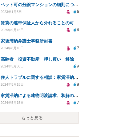
ペット可の分譲マンションの細則について
6
2023年1月5日
賃貸の連帯保証人から外れることの可能性について
6
2025年9月15日
家賃滞納弁護士事務所封書
7
2024年8月10日
高齢者 投資不動産 押し買い 解除
9
2024年5月30日
住人トラブルに関する相談：家賃滞納と退去費の支払いを拒否され、管理鍵の横領も発生
8
2024年5月18日
家賃滞納による建物明渡請求、和解の可能性と対策
7
2024年5月15日
もっと見る