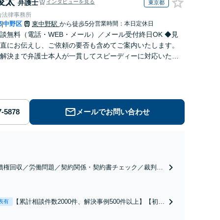
俊太
弁護士
インタビューを見る
東京都
合法律事務所
都
中野区
東中野駅
から徒歩5分
営業時間：本日定休日
|
談無料（電話・WEB・メール）／メール受付終日OK ◆見
直にお伝えし、ご依頼の要否も含めてご案内いたします。
解決まで弁護士本人が一貫してスピーディーに対応いたし
◆累計相談2000件以上・解決実績500件以上
メールでお問い合わせ
債権回収／労働問題／契約関係・契約書チェック／裁判対
】取引先とのトラブル・会社内のトラブルなど、事後の解
だけでなく予防法務までワンストップで対応！顧問弁護士
お探しの方もご相談ください！【顧問経験豊富】【個別案
【累計相談件数2000件、解決事例500件以上】【初回
表有
も対応OK】
相談（電話・WEB）無料】「オーダーメイドの解決