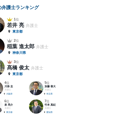
の弁護士ランキング
1
位
若井 亮
弁護士
東京都
2
位
稲葉 進太郎
弁護士
神奈川県
3
位
髙橋 俊太
弁護士
東京都
4
5
位
位
川添 圭
加藤 善大
弁護士
弁護士
大阪府
埼玉県
6
7
位
位
泉 亮介
竹本 真紀
弁護士
弁護士
東京都
愛知県