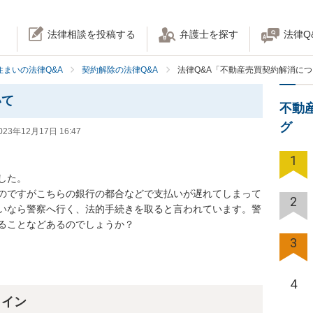
法律相談を投稿する
弁護士を探す
法律Q
住まいの法律Q&A
契約解除の法律Q&A
法律Q&A「不動産売買契約解消に
いて
不動
グ
023年12月17日 16:47
1
た。

のですがこちらの銀行の都合などで支払いが遅れてしまって
2
いなら警察へ行く、法的手続きを取ると言われています。警
ることなどあるのでしょうか？
3
4
ライン