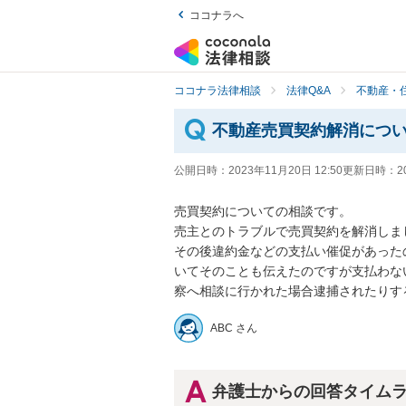
ココナラへ
ココナラ法律相談
法律Q&A
不動産・
不動産売買契約解消につ
公開日時：
2023年11月20日 12:50
更新日時：
2
売買契約についての相談です。

売主とのトラブルで売買契約を解消しまし
その後違約金などの支払い催促があった
いてそのことも伝えたのですが支払わな
察へ相談に行かれた場合逮捕されたりす
ABC さん
弁護士からの回答タイム