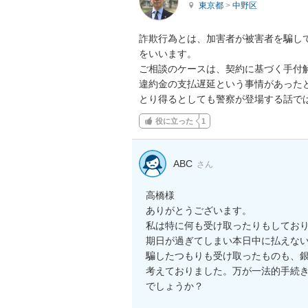
東京都
>
中野区
詐欺行為とは、加害者が被害者を騙し
をいいます。

ご相談のケースは、契約に基づく手付
違約金の支払遅延という事情があった
とり得るとしても警察が登場する話で
役に立った
1
ABC
さん
高橋様

ありがとうございます。

私は特に何も受け取ったりもしており
期日が過ぎてしまい本日中に払えな
騙したつもりも受け取ったものも、
考えておりました。万が一法的手続
でしょうか？