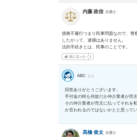
内藤 政信
弁護士
債務不履行つまり民事問題なので、警察
したがって、逮捕はありません。

法的手続きとは、民事のことです。
役に立った
1
ABC
さん
回答ありがとうございます。

手付金の時も何故だか仲介業者が売主
その仲介業者が売主に払ってそれを
か言われるのではないかとと思って
髙橋 俊太
弁護士