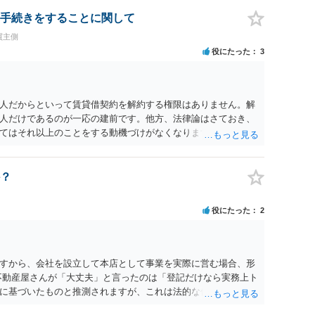
手続きをすることに関して
買主側
役にたった
3
人だからといって賃貸借契約を解約する権限はありません。解
人だけであるのが一応の建前です。他方、法律論はさておき、
てはそれ以上のことをする動機づけがなくなります。 今回進め
貸人に一日も早く明け渡すための便宜的方法として理解するの
方が、連帯保証人であるお知り合いさんにとっても、自身の経
ましいやり方だといえます。
？
役にたった
2
すから、会社を設立して本店として事業を実際に営む場合、形
不動産屋さんが「大丈夫」と言ったのは「登記だけなら実務上ト
に基づいたものと推測されますが、これは法的な保証ではあり
うかについては信頼関係が破壊されたかどうかで判断されますの