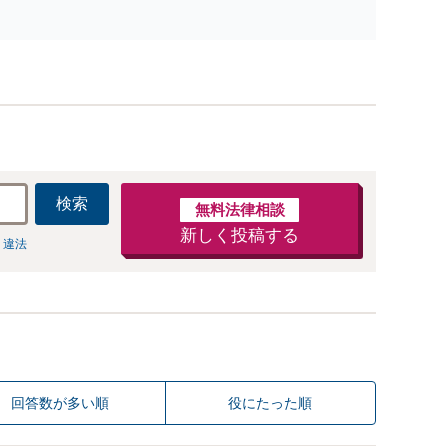
策を提示」依頼者様の話を丁寧にうかがい、どんな
不安があるのか、何を解決したいのかを正確に読み
取ります。【東京都在住以外の方も対応】
検索
無料法律相談
新しく投稿する
 違法
回答数が多い順
役にたった順