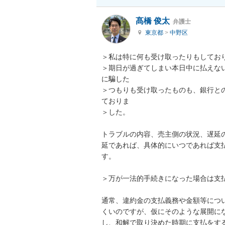
髙橋 俊太
弁護士
東京都
>
中野区
＞私は特に何も受け取ったりもしており
＞期日が過ぎてしまい本日中に払えな
に騙した

＞つもりも受け取ったものも、銀行と
ておりま

＞した。

トラブルの内容、売主側の状況、遅延
延であれば、具体的にいつであれば支
す。

＞万が一法的手続きになった場合は支払
通常、違約金の支払義務や金額等につ
くいのですが、仮にそのような展開に
し、和解で取り決めた時期に支払をする