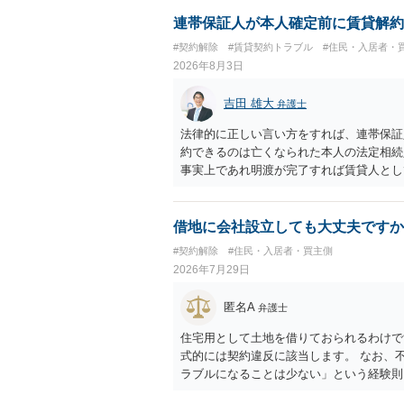
連帯保証人が本人確定前に賃貸解約
#契約解除
#賃貸契約トラブル
#住民・入居者・
2026年8月3日
吉田 雄大
弁護士
法律的に正しい言い方をすれば、連帯保証
約できるのは亡くなられた本人の法定相続
事実上であれ明渡が完了すれば賃貸人とし
られつつある手続はあくまでも、建物を賃
が良いと思います。またその方法で進めた
済的負担を最小限に食い止められるため望
借地に会社設立しても大丈夫ですか
#契約解除
#住民・入居者・買主側
2026年7月29日
匿名A
弁護士
住宅用として土地を借りておられるわけで
式的には契約違反に該当します。 なお、
ラブルになることは少ない」という経験則
ません。 ただ、解除まで認められるかど