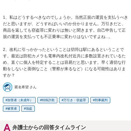
1、私はどうするべきなのでしょうか。当然正規の運賃を支払うべき
だと思いますが、どうすればいいのか分かりません。万引きだと、
商品を返しても窃盗罪に変わりは無いと聞きます。自己申告して正
規の運賃を支払っても不正乗車に変わりはないですよね...。

2、改札に引っかかったということは切符は駅にあるということで
す。最近は防犯カメラも電車内改札付近共に多数設置されているた
め、直ぐに個人を特定することは容易だと思います。早く適切な行
動をしないと面倒なこと（警察が来るなど）になる可能性はありま
すか？
匿名希望 さん
加害者（未成年）
特殊詐欺
万引き・窃盗罪
刑事裁判
被害者
強盗
弁護士からの回答タイムライン