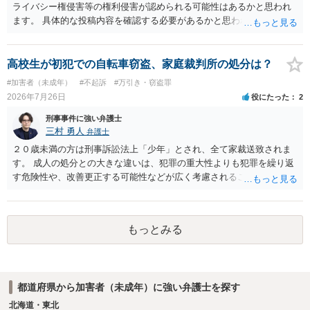
の抵触が問題となることがあります。 【質問3への回答】 主催者とし
ライバシー権侵害等の権利侵害が認められる可能性はあるかと思われ
ての注意点として、まず参加費がすべて会場代の実費に充てられてい
ます。 具体的な投稿内容を確認する必要があるかと思われますので、
る記録（領収書や収支の管理）を残し、賞金原資とは無関係であるこ
ご不安であれば親に相談の上で、個別に弁護士にご相談されると良い
とを明確にしておくことが大切です。また、自治会館の管理者に対
でしょう。
し、参加費の集金を含む利用目的を事前に正確に伝えて了解を得てお
高校生が初犯での自転車窃盗、家庭裁判所の処分は？
くのが賢明です。
#加害者（未成年）
#不起訴
#万引き・窃盗罪
2026年7月26日
役にたった
2
刑事事件に強い弁護士
三村 勇人
弁護士
２０歳未満の方は刑事訴訟法上「少年」とされ、全て家裁送致されま
す。 成人の処分との大きな違いは、犯罪の重大性よりも犯罪を繰り返
す危険性や、改善更正する可能性などが広く考慮されることです。 そ
のため、生活環境が悪い方や反社会的な生活を送っていれば、ぐ犯少
年とされ、犯罪を犯していなくとも、不良交友等が原因で、保護観察
や少年院送致される可能性もあります。 本件生活状況が分かりません
もっとみる
ので、適切なアドバイスがしにくいのですが、通常初犯の自転車窃盗
で生活環境が整っていれば、審判不開始か不処分となる可能性はあり
ます。
都道府県から加害者（未成年）に強い弁護士を探す
北海道・東北