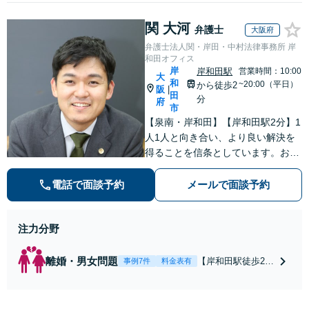
関 大河
弁護士
大阪府
弁護士法人関・岸田・中村法律事務所 岸
和田オフィス
岸
岸和田駅
営業時間：10:00
大
和
~20:00（平日）
から徒歩2
阪
|
田
分
府
市
【泉南・岸和田】【岸和田駅2分】1
人1人と向き合い、より良い解決を
得ることを信条としています。お気
軽にご相談下さい。
電話で面談予約
メールで面談予約
注力分野
離婚・男女問題
【岸和田駅徒歩2
事例7件
料金表有
分】【土日夜間対
応】【スピーディ
な対応】【納得の