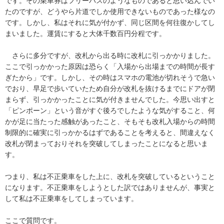
です。その乗車券はフリーパスのようなものであると思い込んでい
たのですが、どうやら片道でしか使用できないものであった様なの
です。しかし、私はそれに気が付かず、同じ区間を何往復かしてし
まいました。運賃にすると大体千数百円分程です。

　さらに多分ですが、改札から出る時に改札に引っかかりました。
ここで引っかかった原因は恐らく「入場から出場までの時間が長す
ぎたから」です。しかし、その時はスマホの電池が切れそうで急い
でおり、早足で歩いていたため自分が改札を抜けるまでにドアが閉
まらず、引っかかったことに気が付きませんでした。今思い出すと
「ピンポーン」という音がすぐ後ろでしたような気がすること、何
かが足に当たった感触があったこと、そもそも改札入場からの時間
制限的に確実に引っかかるはずであることを考えると、間違えなく
改札が閉まっておりそれを突破してしまったことになると思いま
す。

つまり、私は不正乗車をした上に、改札を突破しているということ
になります。不正乗車をしようとした訳ではありませんが、事実と
して私は不正乗車をしてしまっています。

ここで質問です。
