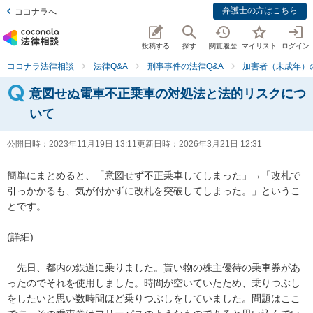
弁護士の方はこちら
ココナラへ
投稿する
探す
閲覧履歴
マイリスト
ログイン
ココナラ法律相談
法律Q&A
刑事事件の法律Q&A
加害者（未成年）
意図せぬ電車不正乗車の対処法と法的リスクにつ
いて
公開日時：
2023年11月19日 13:11
更新日時：
2026年3月21日 12:31
簡単にまとめると、「意図せず不正乗車してしまった」→「改札で
引っかかるも、気が付かずに改札を突破してしまった。」というこ
とです。

(詳細)

　先日、都内の鉄道に乗りました。貰い物の株主優待の乗車券があ
ったのでそれを使用しました。時間が空いていたため、乗りつぶし
をしたいと思い数時間ほど乗りつぶしをしていました。問題はここ