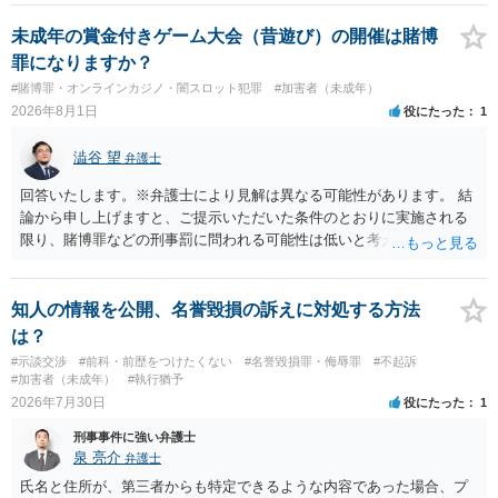
未成年の賞金付きゲーム大会（昔遊び）の開催は賭博
罪になりますか？
#賭博罪・オンラインカジノ・闇スロット犯罪
#加害者（未成年）
2026年8月1日
役にたった
1
澁谷 望
弁護士
回答いたします。※弁護士により見解は異なる可能性があります。 結
論から申し上げますと、ご提示いただいた条件のとおりに実施される
限り、賭博罪などの刑事罰に問われる可能性は低いと考えられます
が、会場の利用ルールなどの点には注意が必要です。 【質問1への回
答】 賭博罪は、参加者が互いに財物を賭けてその得喪を争う場合に成
立します。 質問者様がご自身のポケットマネーから懸賞として賞金を
知人の情報を公開、名誉毀損の訴えに対処する方法
出し、参加者からの参加費が全額会場レンタル費用に充てられて賞金
は？
原資と完全に分離されている場合、参加者が自らの財物を失うリスク
#示談交渉
#前科・前歴をつけたくない
#名誉毀損罪・侮辱罪
#不起訴
が存在しないため賭博罪には該当しないとする見解が一般的です。ま
#加害者（未成年）
#執行猶予
た、利益を得る目的もないため賭博場開帳図利罪も成立しないと考え
2026年7月30日
役にたった
1
られます。 【質問2への回答】 刑事上の問題は生じにくいものの、民
刑事事件に強い弁護士
事・行政上の観点から以下の点が考慮されます。景品表示法について
泉 亮介
弁護士
は事業者が顧客を誘引するためのものではないため対象外と考えられ
ますが、自治会館の利用規約（目的外利用や金銭徴収の可否など）へ
氏名と住所が、第三者からも特定できるような内容であった場合、プ