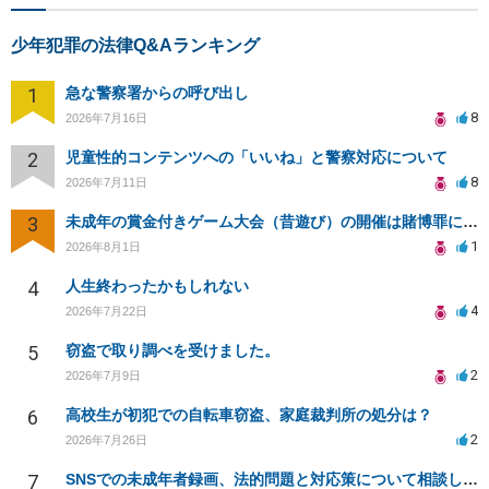
少年犯罪の法律Q&Aランキング
1
急な警察署からの呼び出し
8
2026年7月16日
2
児童性的コンテンツへの「いいね」と警察対応について
8
2026年7月11日
3
未成年の賞金付きゲーム大会（昔遊び）の開催は賭博罪になりますか？
1
2026年8月1日
4
人生終わったかもしれない
4
2026年7月22日
5
窃盗で取り調べを受けました。
2
2026年7月9日
6
高校生が初犯での自転車窃盗、家庭裁判所の処分は？
2
2026年7月26日
7
SNSでの未成年者録画、法的問題と対応策について相談したい