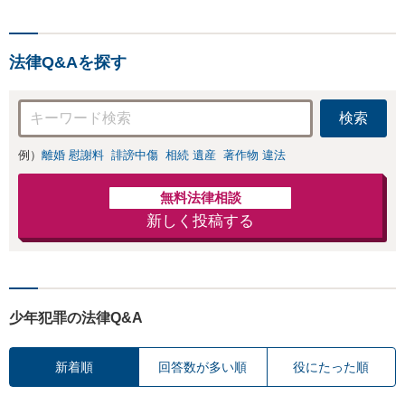
料金体系】で安心
してご依頼頂ける
よう努めておりま
法律Q&Aを探す
す。一人で悩まず
にまずはお気軽に
ご相談を。
検索
例）
離婚 慰謝料
誹謗中傷
相続 遺産
著作物 違法
無料法律相談
新しく投稿する
少年犯罪の法律Q&A
新着順
回答数が多い順
役にたった順