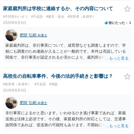
家庭裁判所は学校に連絡するか、その内容について
#不同意わいせつ
#不起訴
#接見・面会
#加害者（未成年）
2026年8月4日
役にたった
1
肥田 弘昭
弁護士
家庭裁判所は、非行事実について、成育歴なども調査しますので、学
校にも調査のため連絡が入ることが一般的です。本件は否認している
関係で、非行事実が認定されるか否かにより、裁判所が生育歴なども
調査する可能性があります。非行事実が認められないのであればいわ
ば無罪であり、非行がないのですから、その先の調査はないかと思い
ます。ご参考にしてください。
高校生の自転車事件、今後の法的手続きと影響は？
#加害者（未成年）
#不起訴
#強盗
2026年8月4日
肥田 弘昭
弁護士
非行事実によるかと思います。いわゆるひき逃げ事案であれば、家裁
送致は法律上必須です。その後、家庭裁判所の対応としては、交通事
故関係であれば、逆送致の可能性もあります。不開始になるかどうか
は非行事実次第です。ご参考にしてください。