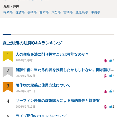
九州・沖縄
福岡県
佐賀県
長崎県
熊本県
大分県
宮崎県
鹿児島県
沖縄県
炎上対策の法律Q&Aランキング
1
人の住所を法に則り探すことは可能なのか？
4
2026年8月8日
2
誹謗中傷に当たる内容を投稿したかもしれない。開示請求や民事刑事裁判に発展しうるのか教えて欲しい。
4
2026年7月27日
3
著作物の定義と使用方法について
1
2026年7月28日
4
サーフィン映像の虚偽購入による法的責任と対策案
2
2026年7月17日
5
ライブ配信のコメントについて