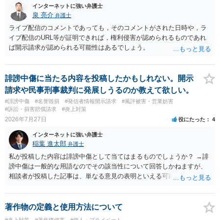
インターネットに強い弁護士
泉 亮介
弁護士
ライブ配信のコメントであっても，そのコメントがされた日時や，ラ
イブ配信のURL等が証明できれば，権利侵害が認められるものであれ
ば開示請求が認められる可能性はあるでしょう。
誹謗中傷に当たる内容を投稿したかもしれない。開示
請求や民事刑事裁判に発展しうるのか教えて欲しい。
#誹謗中傷
#名誉毀損
#発信者情報開示請求
#風評被害・営業妨害
#訴訟・損害賠償請求
#炎上対策
2026年7月27日
役にたった
4
インターネットに強い弁護士
稲葉 進太郎
弁護士
私が投稿した内容は誹謗中傷として当てはまるものでしょうか？ →誹
謗中傷は一般的な用語なのでその該当性について回答しかねますが、
相談者が投稿した記事は、単なる意見の表明といえる可能性が高く、
権利侵害が認められる可能性は低いと存じます。 もし当てはまるとし
て、開示請求が認められたり、民事裁判や刑事裁判に発展しうるもの
でしょうか？ →権利侵害や、名誉毀損・侮辱に該当する可能性が低い
著作物の定義と使用方法について
ため、民事裁判や刑事裁判に発展することはあまり考えられないよう
#炎上対策
#著作権侵害
#個人・プライベート