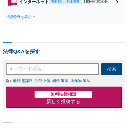
インターネット
【初回相談30分無
事例3件
料金表有
れたら、サインす
料】状況に応じて
る前にご相談を」
手段を使い分け、
経験豊富な弁護士
他3分野を表示
適切な方法で投稿
が全力で交渉にあ
の削除・発信者情
たります！相手方
報開示請求をおこ
と直接話す精神的
ないます「企業や
負担を軽減「弁護
お店の風評被害対
士の交渉で慰謝料
策／売り上げ低下
金額アップ／減額
法律Q&Aを探す
防止のために尽
交渉も対応可」
力」加害者側の対
【完全個室対応】
応可：開示請求の
検索
意見照会が来たと
きの対処法、被害
例）
離婚 慰謝料
誹謗中傷
相続 遺産
著作物 違法
者との示談交渉
無料法律相談
新しく投稿する