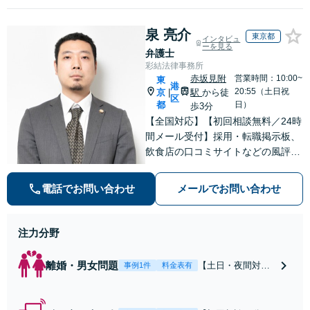
泉 亮介
東京都
インタビュ
ーを見る
弁護士
彩結法律事務所
赤坂見附
営業時間：10:00~
東
港
20:55（土日祝
京
駅
から徒
|
区
都
日）
歩3分
【全国対応】【初回相談無料／24時
間メール受付】採用・転職掲示板、
飲食店の口コミサイトなどの風評被
害対策など実績あり！【刑事】犯罪
の種類を問わず相談可。可能な限り
電話でお問い合わせ
メールでお問い合わせ
早期対応で駆けつけサポート【労
働】不当解雇・残業代請求はおまか
せください
注力分野
離婚・男女問題
【土日・夜間対応
事例1件
料金表有
可】【初回相談30
分無料】「相手方
から書面を提示さ