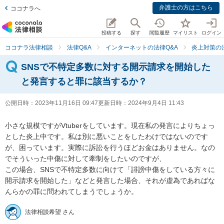
弁護士の方はこちら
ココナラへ
投稿する
探す
閲覧履歴
マイリスト
ログイン
ココナラ法律相談
法律Q&A
インターネットの法律Q&A
炎上対策の
SNSで不特定多数に対する開示請求を開始した
と発言すると罪に該当するか？
公開日時：
2023年11月16日 09:47
更新日時：
2024年9月4日 11:43
小さな規模ですがVtuberをしています。現在私の発言によりちょっ
とした炎上中です。私は別に悪いことをしたわけではないのです
が、困っています。実際に訴訟を行うほどお金はありません。なの
でそういった中傷に対して牽制をしたいのですが、

この場合、SNSで不特定多数に向けて「誹謗中傷をしている方々に
開示請求を開始した」などと発言した場合、それが虚為であればな
んらかの罪に問われてしまうでしょうか。
法律相談希望 さん