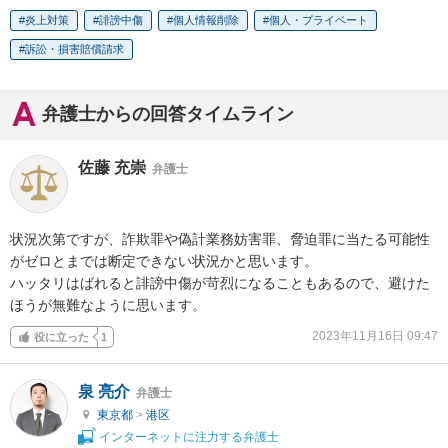
炎上対策
誹謗中傷
個人情報削除
個人・プライベート
訴訟・損害賠償請求
弁護士からの回答タイムライン
佐藤 充崇
弁護士
状況次第ですが、詐欺罪や偽計業務妨害罪、脅迫罪に当たる可能性
がゼロとまでは断定できない状況かと思います。

ハッタリはばれると誹謗中傷が苛烈になることもあるので、避けた
ほうが無難なように思います。
2023年11月16日 09:47
役に立った
1
泉 亮介
弁護士
東京都
>
港区
インターネットに注力する弁護士