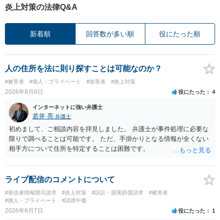
炎上対策の法律Q&A
新着順
回答数が多い順
役にたった順
人の住所を法に則り探すことは可能なのか？
#被害者
#個人・プライベート
#加害者
#炎上対策
2026年8月8日
役にたった
4
インターネットに強い弁護士
若井 亮
弁護士
初めまして、ご相談内容を拝見しました。 弁護士が事件処理に必要な
限りで調べることは可能です。 ただ、手掛かりとなる情報が全くない
相手方について住所を特定することは困難です。
ライブ配信のコメントについて
#発信者情報開示請求
#炎上対策
#訴訟・損害賠償請求
#被害者
#個人・プライベート
#誹謗中傷
2026年8月7日
役にたった
1