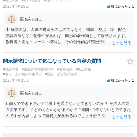
に思われます。
2026年7月28日
役にたった
1
匿名A
弁護士
① 解剖図は、人体の構造そのものではなく、構図、視点、線、配色、
強調方法などに創作性があれば、図形の著作物として保護されます。
教科書の図をトレース・模写し、その創作的な特徴が残っていれば、
完全一致でなくても複製・翻案に当たる可能性があります。非営利で
も、SNSへの公開は私的使用には当たりません。 ② 出典を記載するだ
けでは、適法な引用にはなりません。自分の説明や批評が主で、図が
開示請求について気になっている内容の質問
その説明に必要な従たる資料であること、引用部分が明確に区別さ
#誹謗中傷
#発信者情報開示請求
#名誉毀損
#炎上対策
れ、必要な範囲に限られていることなどが必要です。勉強ノートの教
#ネット上の個人特定被害
#訴訟・損害賠償請求
材として図そのものを中心的に掲載する場合、引用と認められにくい
2026年7月25日
役にたった
1
でしょう。 文章についても、単に所々表現を変えただけで適法になる
とは限りません。医学上の事実を理解したうえで、ご自身の表現と構
匿名A
弁護士
成でまとめる必要があります。 安全にSNSで公開するには、教科書の
図をトレース・模写した部分は掲載せず、人体の構造という事実を基
1.個人でできるのか？弁護士を通さないとできないのか？ その人の能
に、自分で構図や表現を工夫して作図する方法が考えられます。ま
力次第です。 2.どのくらいかかるのか？ 1週間～1年ぐらいとでてきた
た、改変・SNS掲載が認められたオープンライセンス素材を、利用条
のですが内容によって難易度が変わるのでしょうか？ 数か月の印象が
件に従って使う方法もあります。トレースした図を残したい場合は、
ありますね。むしろ急いで処理する類のものかとは思います。 3.誹謗
自分だけの学習用にとどめるのが安全です。
中傷していないアカウントを開示請求してしまった場合はどうなるの
か？ 開示が通らないことはありうるでしょう。