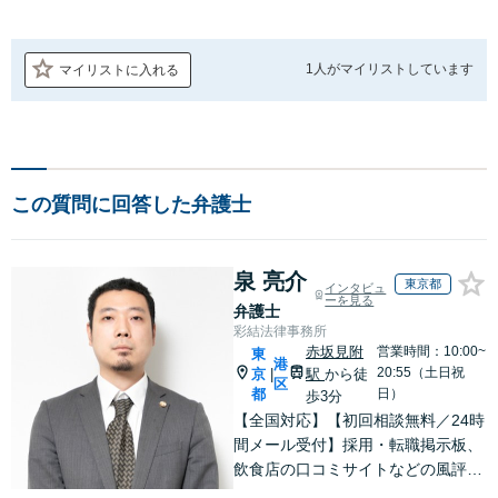
1人が
マイリストしています
マイリストに入れる
この質問に回答した弁護士
泉 亮介
東京都
インタビュ
ーを見る
弁護士
彩結法律事務所
赤坂見附
営業時間：10:00~
東
港
20:55（土日祝
京
駅
から徒
|
区
都
日）
歩3分
【全国対応】【初回相談無料／24時
間メール受付】採用・転職掲示板、
飲食店の口コミサイトなどの風評被
害対策など実績あり！【刑事】犯罪