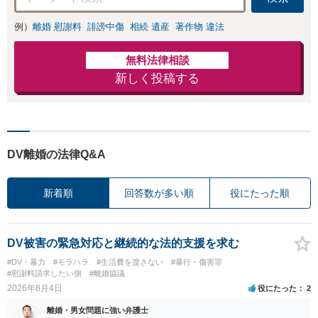
意見照会が来たと
きの対処法、被害
例）
離婚 慰謝料
誹謗中傷
相続 遺産
著作物 違法
者との示談交渉
無料法律相談
新しく投稿する
DV離婚の法律Q&A
新着順
回答数が多い順
役にたった順
DV被害の緊急対応と継続的な法的支援を求む
#DV・暴力
#モラハラ
#生活費を渡さない
#暴行・傷害罪
#慰謝料請求したい側
#離婚協議
2026年8月4日
役にたった
2
離婚・男女問題に強い弁護士