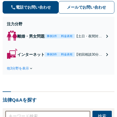
の種類を問わず相談可。可能な限り
電話でお問い合わせ
メールでお問い合わせ
早期対応で駆けつけサポート【労
働】不当解雇・残業代請求はおまか
せください
注力分野
離婚・男女問題
【土日・夜間対応
事例1件
料金表有
可】【初回相談30
分無料】「相手方
から書面を提示さ
インターネット
【初回相談30分無
事例3件
料金表有
れたら、サインす
料】状況に応じて
る前にご相談を」
手段を使い分け、
経験豊富な弁護士
他3分野を表示
適切な方法で投稿
が全力で交渉にあ
の削除・発信者情
たります！相手方
報開示請求をおこ
と直接話す精神的
ないます「企業や
負担を軽減「弁護
お店の風評被害対
士の交渉で慰謝料
策／売り上げ低下
金額アップ／減額
法律Q&Aを探す
防止のために尽
交渉も対応可」
力」加害者側の対
【完全個室対応】
応可：開示請求の
検索