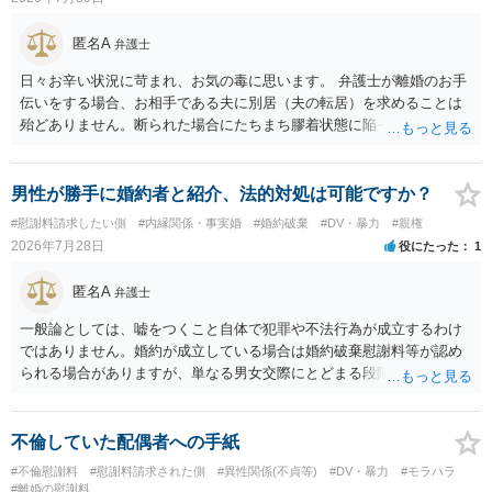
匿名A
弁護士
日々お辛い状況に苛まれ、お気の毒に思います。 弁護士が離婚のお手
伝いをする場合、お相手である夫に別居（夫の転居）を求めることは
殆どありません。断られた場合にたちまち膠着状態に陥ってしまうの
と、同居中の依頼者ご本人をますます窮地に陥らせてしまう可能性が
高いためです。 実務的には、ご相談者さまが転居する形で離婚協議等
を進める選択を採らざるを得ないことが圧倒的多数です。
男性が勝手に婚約者と紹介、法的対処は可能ですか？
#慰謝料請求したい側
#内縁関係・事実婚
#婚約破棄
#DV・暴力
#親権
2026年7月28日
役にたった
1
匿名A
弁護士
一般論としては、嘘をつくこと自体で犯罪や不法行為が成立するわけ
ではありません。婚約が成立している場合は婚約破棄慰謝料等が認め
られる場合がありますが、単なる男女交際にとどまる段階の場合、独
身偽装その他貞操権侵害事案は別として、信頼関係破壊行為について
慰謝料は生じないことが多いと思われます。 お怒りはごもっともです
が、仮に交際を進めたとしても後に相手を信頼できなくなる可能性が
不倫していた配偶者への手紙
高かったということですので、むしろ結婚しなくてよかったと割り切
#不倫慰謝料
#慰謝料請求された側
#異性関係(不貞等)
#DV・暴力
#モラハラ
って、交際を終わらせるのがよいと思います。
#離婚の慰謝料