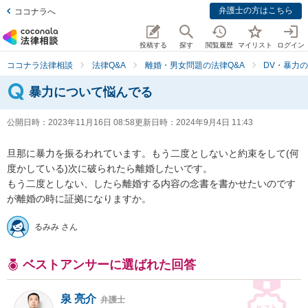
弁護士の方はこちら
ココナラへ
投稿する
探す
閲覧履歴
マイリスト
ログイン
ココナラ法律相談
法律Q&A
離婚・男女問題の法律Q&A
DV・暴力の
暴力について悩んでる
公開日時：
2023年11月16日 08:58
更新日時：
2024年9月4日 11:43
旦那に暴力を振るわれています。もう二度としないと約束をして(何
度かしている)次に破られたら離婚したいです。

もう二度としない、したら離婚する内容の念書を書かせたいのです
が離婚の時に証拠になりますか。
るみみ さん
ベストアンサーに選ばれた回答
泉 亮介
弁護士