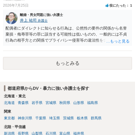
2026年7月25日
役にたった
1
離婚・男女問題に強い弁護士
井上 祐司
弁護士
配偶者にダイレクトに知らせる行為は、公然性の要件の関係から名誉
棄損・侮辱罪等の罪に該当する可能性は低いものの、一般的には不貞
行為の相手方との関係でプライバシー侵害等の違法性を含む行為で
す。 そのため、そのことを知った相手方の夫婦関係への影響が大きい
ため、弁護士としては推奨しないことが一般的かと思います。
もっとみる
都道府県からDV・暴力に強い弁護士を探す
北海道・東北
北海道
青森県
岩手県
宮城県
秋田県
山形県
福島県
関東
東京都
神奈川県
千葉県
埼玉県
茨城県
栃木県
群馬県
北陸・甲信越
新潟県
長野県
山梨県
石川県
富山県
福井県