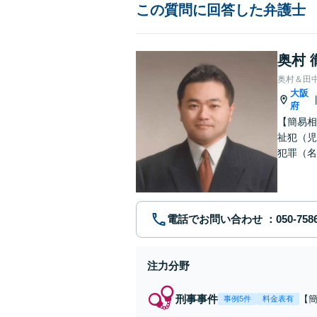
この質問に回答した弁護士
奥村 
奥村＆田
大阪
府
【簡易相
祉犯（児
犯罪（名
護士です
電話でお問い合わせ
注力分野
刑事事件
【
事例5件
料金表有
福