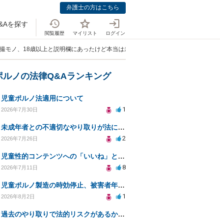
弁護士の方はこちら
&Aを探す
閲覧履歴
マイリスト
ログイン
盗撮モノ、18歳以上と説明欄にあったけど本当は未成年(本物盗撮)の場合購入側は罰
ポルノの法律Q&Aランキング
児童ポルノ法適用について
1
2026年7月30日
未成年者との不適切なやり取りが法に触れる可能性と対処法
2
2026年7月26日
児童性的コンテンツへの「いいね」と警察対応について
8
2026年7月11日
児童ポルノ製造の時効停止、被害者年齢での適用は？
1
2026年8月2日
過去のやり取りで法的リスクがあるか知りたい