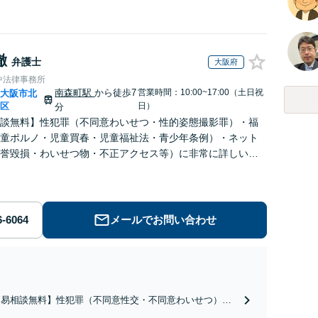
徹
弁護士
大阪府
中法律事務所
南森町駅
から徒歩7
営業時間：10:00~17:00（土日祝
大阪市北
|
区
日）
分
談無料】性犯罪（不同意わいせつ・性的姿態撮影罪）・福
童ポルノ・児童買春・児童福祉法・青少年条例）・ネット
誉毀損・わいせつ物・不正アクセス等）に非常に詳しい弁
メールでお問い合わせ
簡易相談無料】性犯罪（不同意性交・不同意わいせつ）・
祉犯（児童ポルノ・児童買春・児童福祉法・青少年条