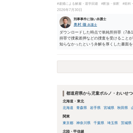
#逮捕による解雇・退学回避
#釈放・保釈
#前科
2026年7月30日
刑事事件に強い弁護士
奥村 徹
弁護士
ダウンロードした時点で単純所持罪（7条
持罪で捜索差押などの捜査を受けることが
知らなかったという弁解を厚くした書面を
都道府県から児童ポルノ・わいせつ
北海道・東北
北海道
青森県
岩手県
宮城県
秋田県
関東
東京都
神奈川県
千葉県
埼玉県
茨城県
北陸・甲信越