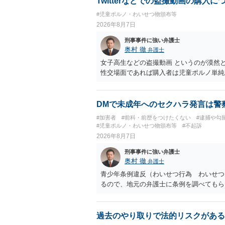
Twitterなどでの盗撮動画の購入に
#児童ポルノ・わいせつ物頒布等
2026年8月7日
刑事事件に強い弁護士
奥村 徹
弁護士
女子高生などの盗撮動画 というのが漠然
性交場面であれば購入者は児童ポルノ単純
DMで未成年へのセクハラ発言は警
#加害者
#前科・前歴をつけたくない
#逮捕や勾
#児童ポルノ・わいせつ物頒布等
#不起訴
2026年8月7日
刑事事件に強い弁護士
奥村 徹
弁護士
青少年条例違反（わいせつ行為 わいせつ
るので、地元の弁護士に条例を調べてもら
過去のやり取りで法的リスクがある