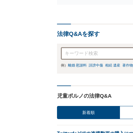
例
リ
法律Q&Aを探す
例）
離婚 慰謝料
誹謗中傷
相続 遺産
著作物
児童ポルノの法律Q&A
新着順