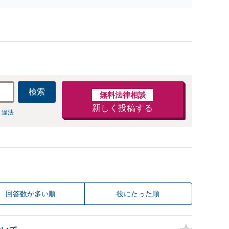
）・ネット犯罪（名誉毀損・わいせつ物・不正アクセス・
ベンジポルノ罪等）に非常に詳しい弁護士です
検索
無料法律相談
新しく投稿する
 違法
回答数が多い順
役にたった順