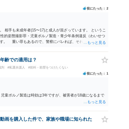
役にたった
2
 相手も未成年者(15〜17)と成人が混ざっています。 というこ
）・性的姿態撮影罪・児童ポルノ製造・青少年条例違反（わいせつ
ます。 重い罪もあるので、警察にバレれば、それなりの捜査を
年齢での適用は？
裁判
#私選弁護人
#前科・前歴をつけたくない
役にたった
1
、児童ポルノ製造は時効は3年ですが、被害者が18歳になるまで
動画を購入した件で、家族や職場に知られた