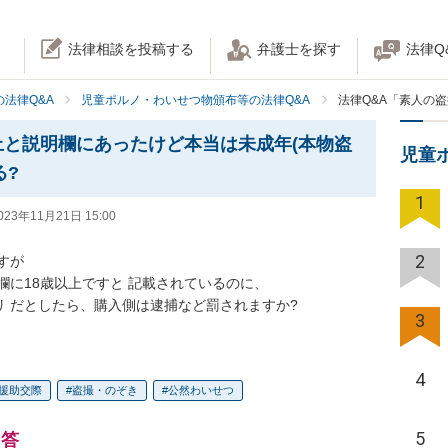
法律相談を投稿する
弁護士を探す
法律Q
法律Q&A
児童ポルノ・わいせつ物頒布等の法律Q&A
法律Q&A「素人の
上と説明欄にあったけど本当は未成年(本物盗
児童
る?
1
023年11月21日 15:00
2
が

欄に18歳以上ですと 記載されているのに、

リ だとしたら、購入側は逮捕など罰されますか?
3
4
援助交際
盗撮・のぞき
公然わいせつ
5
回答