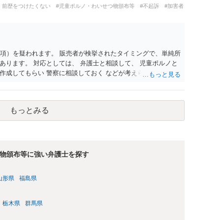
・前歴をつけたくない
#児童ポルノ・わいせつ物頒布等
#不起訴
#加害者
1項）を疑われます。 販売者が検挙されたタイミングで、単純所
あります。 対応としては、 弁護士と相談して、 児童ポルノと
作成してもらい 警察に相談しておく などが考えられます。
もっとみる
物頒布等に強い弁護士を探す
山形県
福島県
栃木県
群馬県