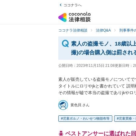
ココナラへ
ココナラ法律相談
法律Q&A
刑事事件の
素人の盗撮モノ、18歳以
撮)の場合購入側は罰され
公開日時：
2023年11月15日 21:08
更新日時：
2
素人が販売している盗撮モノについてです
タイトルにロリやjkと書かれていて 説明
その情報が嘘で本当の盗撮でありjkやロ
黄色貝 さん
児童ポルノ・わいせつ物頒布等
児童買春・
ベストアンサーに選ばれた