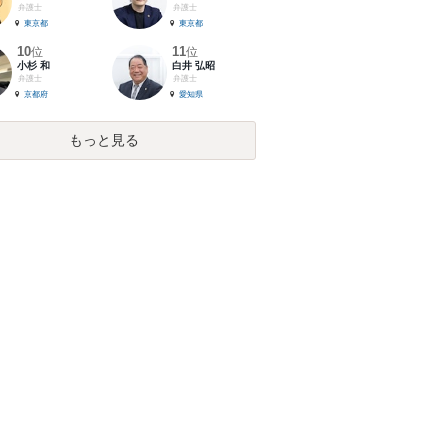
弁護士
弁護士
東京都
東京都
10
11
位
位
小杉 和
白井 弘昭
弁護士
弁護士
京都府
愛知県
もっと見る