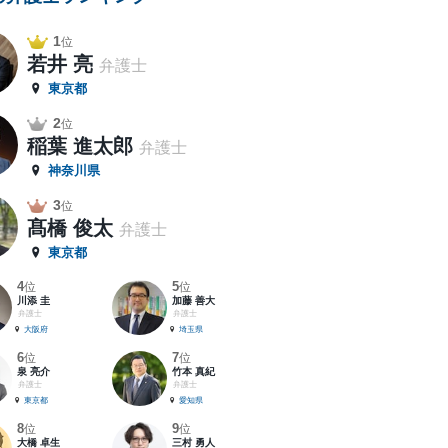
1
位
若井 亮
弁護士
東京都
2
位
稲葉 進太郎
弁護士
神奈川県
3
位
髙橋 俊太
弁護士
東京都
4
5
位
位
川添 圭
加藤 善大
弁護士
弁護士
大阪府
埼玉県
6
7
位
位
泉 亮介
竹本 真紀
弁護士
弁護士
東京都
愛知県
8
9
位
位
大橋 卓生
三村 勇人