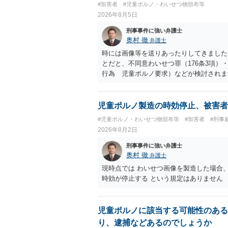
#加害者
#児童ポルノ・わいせつ物頒布等
2026年8月5日
刑事事件に強い弁護士
奥村 徹
弁護士
時には画像等を送りあったりしてきました。
とだと、不同意わいせつ罪（176条3項
行為 児童ポルノ要求）などが検討され
受けるでしょう。
児童ポルノ製造の時効停止、被害者
#児童ポルノ・わいせつ物頒布等
#加害者
#刑事
2026年8月2日
刑事事件に強い弁護士
奥村 徹
弁護士
現時点では わいせつ画像を製造した場合
時効が停止する という規定はありません
児童ポルノに該当する可能性のある
り、逮捕などあるのでしょうか