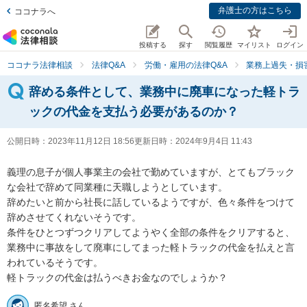
弁護士の方はこちら
ココナラへ
投稿する
探す
閲覧履歴
マイリスト
ログイン
ココナラ法律相談
法律Q&A
労働・雇用の法律Q&A
業務上過失・損
辞める条件として、業務中に廃車になった軽トラ
ックの代金を支払う必要があるのか？
公開日時：
2023年11月12日 18:56
更新日時：
2024年9月4日 11:43
義理の息子が個人事業主の会社で勤めていますが、とてもブラック
な会社で辞めて同業種に天職しようとしています。

辞めたいと前から社長に話しているようですが、色々条件をつけて
辞めさせてくれないそうです。

条件をひとつずつクリアしてようやく全部の条件をクリアすると、
業務中に事故をして廃車にしてまった軽トラックの代金を払えと言
われているそうです。

軽トラックの代金は払うべきお金なのでしょうか？
匿名希望 さん