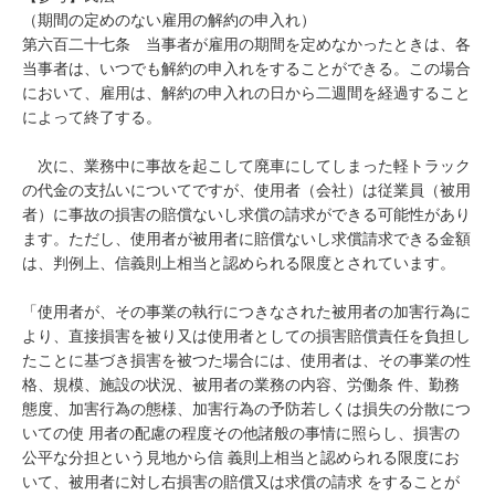
（期間の定めのない雇用の解約の申入れ）

第六百二十七条　当事者が雇用の期間を定めなかったときは、各
当事者は、いつでも解約の申入れをすることができる。この場合
において、雇用は、解約の申入れの日から二週間を経過すること
によって終了する。

　次に、業務中に事故を起こして廃車にしてしまった軽トラック
の代金の支払いについてですが、使用者（会社）は従業員（被用
者）に事故の損害の賠償ないし求償の請求ができる可能性があり
ます。ただし、使用者が被用者に賠償ないし求償請求できる金額
は、判例上、信義則上相当と認められる限度とされています。

「使用者が、その事業の執行につきなされた被用者の加害行為に
より、直接損害を被り又は使用者としての損害賠償責任を負担し
たことに基づき損害を被つた場合には、使用者は、その事業の性
格、規模、施設の状況、被用者の業務の内容、労働条 件、勤務
態度、加害行為の態様、加害行為の予防若しくは損失の分散につ
いての使 用者の配慮の程度その他諸般の事情に照らし、損害の
公平な分担という見地から信 義則上相当と認められる限度にお
いて、被用者に対し右損害の賠償又は求償の請求 をすることが