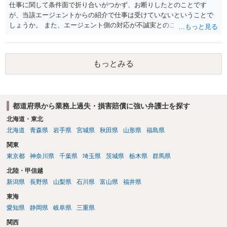
仕事に関して条件面で折り合いがつかず、お断りしたとのことです
が、当該エージェントからの紹介で仕事は受けていないということで
しょうか。 また、エージェント側の対応が不誠実とのことですが、具
体的内容をお聞きしない限りは判断することは難しいと思います。 ま
ずは最寄りの法律事務所にご相談されてはいかがでしょうか。
もっとみる
都道府県から業務上過失・損害賠償に強い弁護士を探す
北海道・東北
北海道
青森県
岩手県
宮城県
秋田県
山形県
福島県
関東
東京都
神奈川県
千葉県
埼玉県
茨城県
栃木県
群馬県
北陸・甲信越
新潟県
長野県
山梨県
石川県
富山県
福井県
東海
愛知県
静岡県
岐阜県
三重県
関西