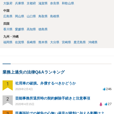
大阪府
兵庫県
京都府
滋賀県
奈良県
和歌山県
中国
広島県
岡山県
山口県
鳥取県
島根県
四国
香川県
愛媛県
高知県
徳島県
九州・沖縄
福岡県
佐賀県
長崎県
熊本県
大分県
宮崎県
鹿児島県
沖縄県
業務上過失の法律Q&Aランキング
1
社用車の破損。弁償するべきかどうか
246
2026年2月4日
2
芸能事務所退所時の契約解除手続きと注意事項
27
2020年4月15日
3
民事訴訟での被告の心無い発言が裁判に与える影響は？