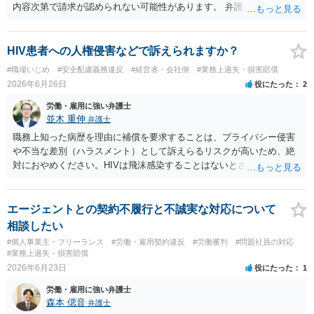
退時の扱いについて親権者に説明されていたかも確認すべきです。 現
内容次第で請求が認められない可能性があります。 弁護士対応を示唆
時点では、安易に支払義務を認めず、契約書、募集記事、LINE等を保
されている状況ですので、ご自身で対応する前にお早めに弁護士にご
存したうえで、請求費目、金額、根拠資料の明示を求めるのがよいと
相談されることをおすすめします。
思います。回答前に弁護士へ相談することをおすすめします。
HIV患者への人権侵害などで訴えられますか？
#職場いじめ
#安全配慮義務違反
#経営者・会社側
#業務上過失・損害賠償
2026年6月26日
役にたった
2
労働・雇用に強い弁護士
並木 重伸
弁護士
職務上知った病歴を理由に補償を要求することは、プライバシー侵害
や不当な差別（ハラスメント）として訴えらるリスクが高いため、絶
対におやめください。HIVは飛沫感染することはないとされています。
どうしても気になる場合は、病名等は一切出さず、咳が多いことなど
について、一般的な衛生問題として会社に相談されることをお勧めし
ます。
エージェントとの契約不履行と不誠実な対応について
相談したい
#個人事業主・フリーランス
#労働・雇用契約違反
#労働審判
#問題社員の対応
#業務上過失・損害賠償
2026年6月23日
役にたった
1
労働・雇用に強い弁護士
森本 偲音
弁護士