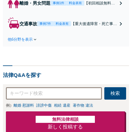
離婚・男女問題
【初回相談無料】
事例1件
料金表有
【電話・オンライ
ン相談対応】あな
たにとって有利な
交通事故
【重大後遺障害・死亡事案
事例7件
料金表有
条件で離婚ができ
などの実績多数】「被害者
るよう、経験豊富
救済を第一に」一日でも早
な弁護士が多角的
他6分野を表示
く日常を取り戻せるよう、
な視点でアドバイ
私が力になります【初回相
ス「親権・監護
談無料】【電話・オンライ
権・面会交流に実
ン相談対応】「スピード対
績あり」子の引渡
応・納得できる解決を」
し・認知・親子関
「刑事裁判のニーズにも対
係不存在確認など
法律Q&Aを探す
応」【休日・夜間相談可】
もご相談下さい
【子連れ相談可】
検索
例）
離婚 慰謝料
誹謗中傷
相続 遺産
著作物 違法
無料法律相談
新しく投稿する