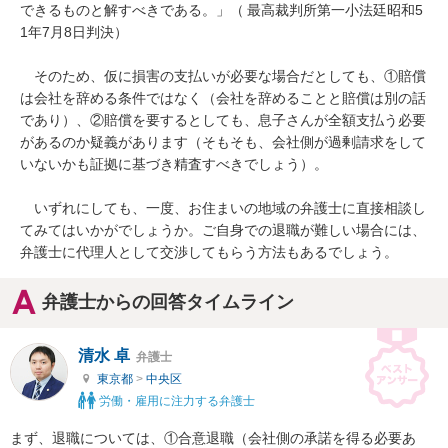
できるものと解すべきである。」（ 最高裁判所第一小法廷昭和5
1年7月8日判決）

　そのため、仮に損害の支払いが必要な場合だとしても、①賠償
は会社を辞める条件ではなく（会社を辞めることと賠償は別の話
であり）、②賠償を要するとしても、息子さんが全額支払う必要
があるのか疑義があります（そもそも、会社側が過剰請求をして
いないかも証拠に基づき精査すべきでしょう）。

　いずれにしても、一度、お住まいの地域の弁護士に直接相談し
てみてはいかがでしょうか。ご自身での退職が難しい場合には、
弁護士に代理人として交渉してもらう方法もあるでしょう。
弁護士からの回答タイムライン
清水 卓
弁護士
東京都
>
中央区
労働・雇用に注力する弁護士
まず、退職については、①合意退職（会社側の承諾を得る必要あ