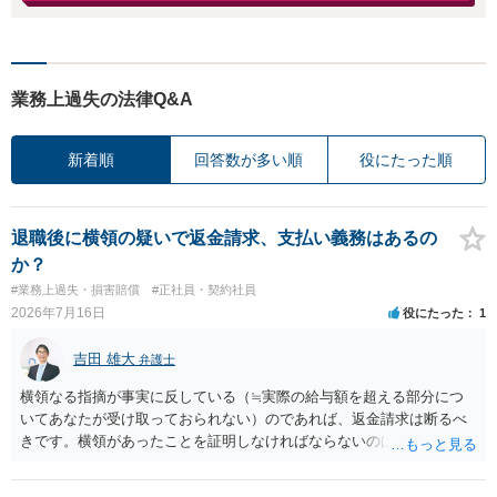
業務上過失の法律Q&A
新着順
回答数が多い順
役にたった順
退職後に横領の疑いで返金請求、支払い義務はあるの
か？
#業務上過失・損害賠償
#正社員・契約社員
2026年7月16日
役にたった
1
吉田 雄大
弁護士
横領なる指摘が事実に反している（≒実際の給与額を超える部分につ
いてあなたが受け取っておられない）のであれば、返金請求は断るべ
きです。横領があったことを証明しなければならないのは会社側なの
で、あなたが証明をする必要はありません。