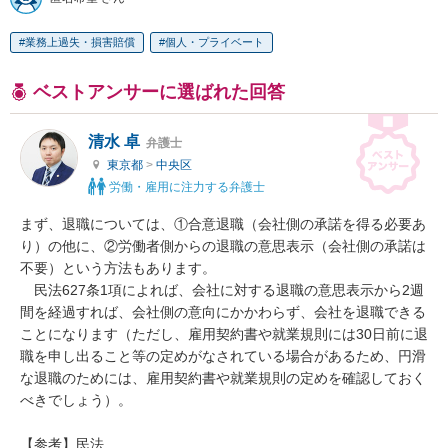
業務上過失・損害賠償
個人・プライベート
ベストアンサーに選ばれた回答
清水 卓
弁護士
東京都
>
中央区
労働・雇用に注力する弁護士
まず、退職については、①合意退職（会社側の承諾を得る必要あ
り）の他に、②労働者側からの退職の意思表示（会社側の承諾は
不要）という方法もあります。

　民法627条1項によれば、会社に対する退職の意思表示から2週
間を経過すれば、会社側の意向にかかわらず、会社を退職できる
ことになります（ただし、雇用契約書や就業規則には30日前に退
職を申し出ること等の定めがなされている場合があるため、円滑
な退職のためには、雇用契約書や就業規則の定めを確認しておく
べきでしょう）。

【参考】民法
