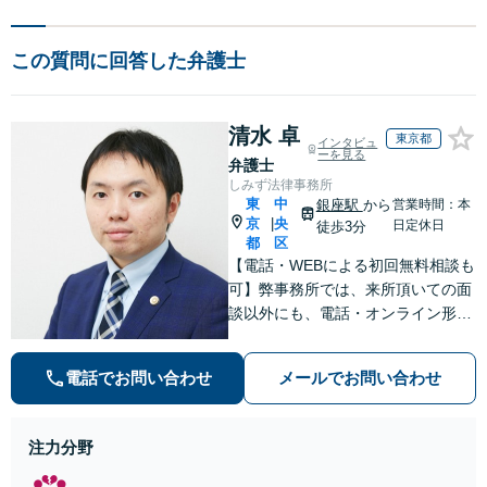
この質問に回答した弁護士
清水 卓
東京都
インタビュ
ーを見る
弁護士
しみず法律事務所
東
中
銀座駅
から
営業時間：本
京
央
|
日定休日
徒歩3分
都
区
【電話・WEBによる初回無料相談も
可】弊事務所では、来所頂いての面
談以外にも、電話・オンライン形式
での初回無料相談も実施中。すぐに
弁護士にご相談頂くことで、今のご
電話でお問い合わせ
メールでお問い合わせ
不安が和らぐとともに、問題解決の
ために前に進むことができます。
注力分野