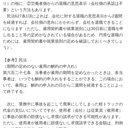
り）の他に、②労働者側からの退職の意思表示（会社側の承諾は不
要）という方法もあります。

　民法627条1項によれば、会社に対する退職の意思表示から2週間
を経過すれば、会社側の意向にかかわらず、会社を退職できること
になります（ただし、雇用契約書や就業規則には30日前に退職を申
し出ること等の定めがなされている場合があるため、円滑な退職の
ためには、雇用契約書や就業規則の定めを確認しておくべきでしょ
う）。

【参考】民法

（期間の定めのない雇用の解約の申入れ）

第六百二十七条　当事者が雇用の期間を定めなかったときは、各当
事者は、いつでも解約の申入れをすることができる。この場合にお
いて、雇用は、解約の申入れの日から二週間を経過することによっ
て終了する。

　次に、業務中に事故を起こして廃車にしてしまった軽トラックの
代金の支払いについてですが、使用者（会社）は従業員（被用者）
に事故の損害の賠償ないし求償の請求ができる可能性があります。
ただし、使用者が被用者に賠償ないし求償請求できる金額は、判例