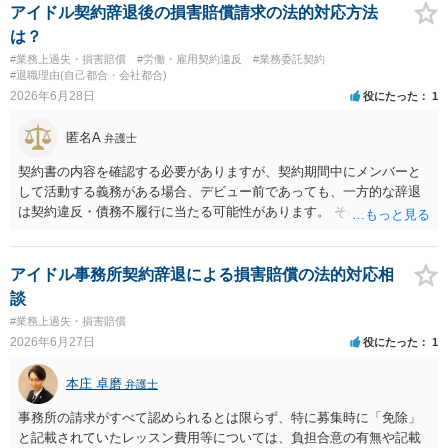
アイドル契約辞退後の損害賠償請求の法的対応方法
は？
#業務上過失・損害賠償
#労働・雇用契約違反
#業務委託契約
#退職理由(自己都合・会社都合)
2026年6月28日
役にたった
1
匿名A
弁護士
契約書の内容を確認する必要がありますが、契約期間中にメンバーと
して活動する義務がある場合、デビュー前であっても、一方的な辞退
は契約違反・債務不履行に当たる可能性があります。 そのため、運営
側に損害賠償請求の余地が全くないとはいえません。新メンバー募集
費用、ライブ準備費用、レッスン関係費用なども、辞退によって実際
に追加で発生した合理的費用であれば、損害として主張される可能性
アイドル事務所契約辞退による損害賠償の法的対応相
があります。 もっとも、運営側の請求額がそのまま認められるわけで
談
はありません。各費目について、具体的な損害、金額、辞退との因果
#業務上過失・損害賠償
関係を示す必要があります。特に「レッスン費用無料」と表示されて
2026年6月27日
役にたった
1
いた場合、辞退後に講師代やスタジオ代を当然に全額請求できるかは
慎重な検討が必要です。 また「家庭の事情」が正当な辞退理由になる
本庄 卓磨
弁護士
かは、その具体的内容によります。介護、転居、健康問題など、活動
継続が客観的に困難といえる事情があるかが重要です。 未成年であれ
事務所の請求がすべて認められるとは限らず、特に募集時に「免除」
ば、契約時に親権者の同意があったか、契約期間・活動義務・中途辞
と記載されていたレッスン費用等については、負担合意の有無や記載