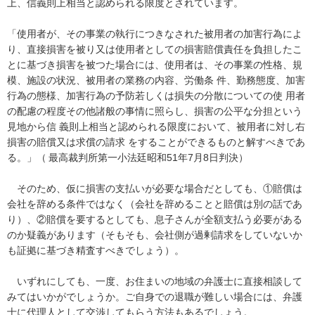
上、信義則上相当と認められる限度とされています。

「使用者が、その事業の執行につきなされた被用者の加害行為によ
り、直接損害を被り又は使用者としての損害賠償責任を負担したこ
とに基づき損害を被つた場合には、使用者は、その事業の性格、規
模、施設の状況、被用者の業務の内容、労働条 件、勤務態度、加害
行為の態様、加害行為の予防若しくは損失の分散についての使 用者
の配慮の程度その他諸般の事情に照らし、損害の公平な分担という
見地から信 義則上相当と認められる限度において、被用者に対し右
損害の賠償又は求償の請求 をすることができるものと解すべきであ
る。」（ 最高裁判所第一小法廷昭和51年7月8日判決）

　そのため、仮に損害の支払いが必要な場合だとしても、①賠償は
会社を辞める条件ではなく（会社を辞めることと賠償は別の話であ
り）、②賠償を要するとしても、息子さんが全額支払う必要がある
のか疑義があります（そもそも、会社側が過剰請求をしていないか
も証拠に基づき精査すべきでしょう）。

　いずれにしても、一度、お住まいの地域の弁護士に直接相談して
みてはいかがでしょうか。ご自身での退職が難しい場合には、弁護
士に代理人として交渉してもらう方法もあるでしょう。