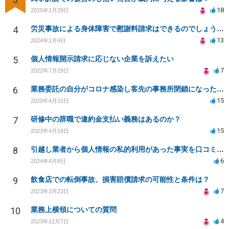
18
2025年1月29日
4
労災事故による身体障害で慰謝料請求はできるのでしょうか？
13
2024年1月4日
5
個人情報開示請求に応じない企業を訴えたい
7
2022年7月29日
6
業務委託の自分がコロナ感染し客先の事務所閉鎖になったら損害賠償請求されますか？
15
2020年4月15日
7
研修中の辞職で違約金支払い義務はあるのか？
15
2023年4月18日
8
引越し業者から個人情報の私的利用があった事実を口コミに投稿するのは名誉毀損に該当しますか？
6
2024年4月8日
9
飲食店での転倒事故、損害賠償請求の可能性と条件は？
7
2023年3月23日
10
業務上横領についての質問
4
2023年12月7日