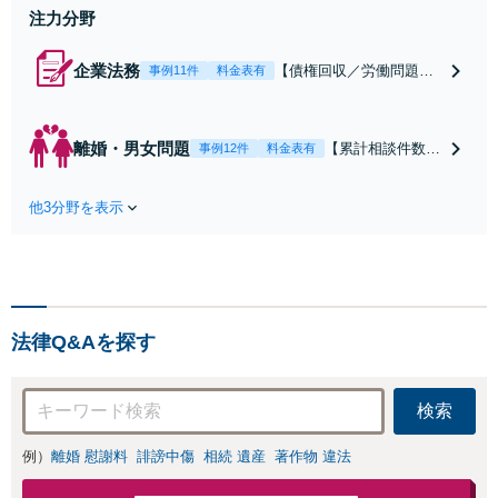
上
注力分野
企業法務
【債権回収／労働問題／
事例11件
料金表有
契約関係・契約書チェッ
ク／裁判対応】取引先と
のトラブル・会社内のト
離婚・男女問題
【累計相談件数20
事例12件
料金表有
ラブルなど、事後の解決
00件、解決事例50
だけでなく予防法務まで
0件以上】【初回
ワンストップで対応！顧
他3分野を表示
相談（電話・WE
問弁護士をお探しの方も
B）無料】「オー
ご相談ください！【顧問
ダーメイドの解決
経験豊富】【個別案件も
策を提示」依頼者
対応OK】
様の話を丁寧にう
かがい、どんな不
法律Q&Aを探す
安があるのか、何
を解決したいのか
を正確に読み取り
検索
ます。【東京都在
住以外の方も対
例）
離婚 慰謝料
誹謗中傷
相続 遺産
著作物 違法
応】