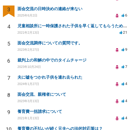
3
面会交流の日時決めの連絡が来ない
6
2025年6月2日
4
児童相談所に一時保護された子供を早く返してもらうために何をしたら良いでしょうか？
21
2021年2月13日
5
面会交流調停についての質問です。
9
2023年2月27日
6
裁判上の和解の中でのタイムチャージ
7
2023年10月24日
7
夫に嘘をつかれ子供を連れ去られた
4
2024年1月27日
8
面会交流、親権者について
4
2023年3月13日
9
養育費一括請求について
4
2021年1月13日
10
養育費の不払いが続く元夫への法的対応策は？