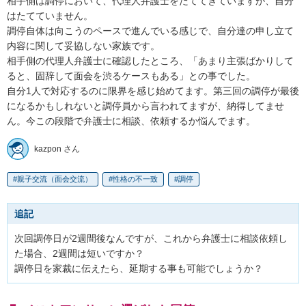
相手側は調停において、代理人弁護士をたててきていますが、自分
はたてていません。

調停自体は向こうのペースで進んでいる感じで、自分達の申し立て
内容に関して妥協しない家族です。

相手側の代理人弁護士に確認したところ、「あまり主張ばかりして
ると、固辞して面会を渋るケースもある」との事でした。

自分1人で対応するのに限界を感じ始めてます。第三回の調停が最後
になるかもしれないと調停員から言われてますが、納得してませ
ん。今この段階で弁護士に相談、依頼するか悩んでます。
kazpon さん
親子交流（面会交流）
性格の不一致
調停
追記
次回調停日が2週間後なんですが、これから弁護士に相談依頼し
た場合、2週間は短いですか？

調停日を家裁に伝えたら、延期する事も可能でしょうか？