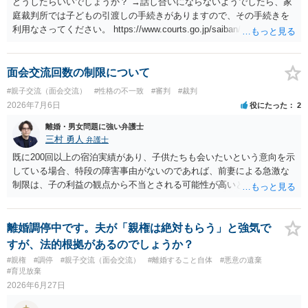
どうしたらいいでしょうか？ →話し合いにならないようでしたら、家
庭裁判所では子どもの引渡しの手続きがありますので、その手続きを
利用なさってください。 https://www.courts.go.jp/saiban/syurui/syurui
_kazi/kazi_07_09/index.html
面会交流回数の制限について
#親子交流（面会交流）
#性格の不一致
#審判
#裁判
2026年7月6日
役にたった
2
離婚・男女問題に強い弁護士
三村 勇人
弁護士
既に200回以上の宿泊実績があり、子供たちも会いたいという意向を示
している場合、特段の障害事由がないのであれば、前妻による急激な
制限は、子の利益の観点から不当とされる可能性が高いと考えられま
す。 審判においては、これまでの実績を踏まえ、子供の成長に応じた
面会交流となることが期待できるかと思われます。
離婚調停中です。夫が「親権は絶対もらう」と強気で
すが、法的根拠があるのでしょうか？
#親権
#調停
#親子交流（面会交流）
#離婚すること自体
#悪意の遺棄
#育児放棄
2026年6月27日