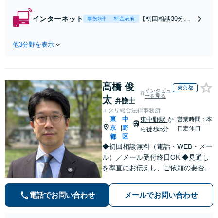
分無料】「相手方
から書面を提示さ
インターネット
【初回相談30分無
事例3件
料金表有
れたら、サインす
料】状況に応じて
る前にご相談を」
手段を使い分け、
経験豊富な弁護士
他3分野を表示
適切な方法で投稿
が全力で交渉にあ
の削除・発信者情
たります！相手方
報開示請求をおこ
と直接話す精神的
ないます「企業や
負担を軽減「弁護
髙橋 俊
お店の風評被害対
東京都
インタビュ
士の交渉で慰謝料
策／売り上げ低下
ーを見る
太
弁護士
金額アップ／減額
防止のために尽
エクリ総合法律事務所
交渉も対応可」
力」加害者側の対
東
中
東中野駅
か
営業時間：本
【完全個室対応】
応可：開示請求の
京
野
|
日定休日
ら徒歩5分
意見照会が来たと
都
区
きの対処法、被害
◆初回相談無料（電話・WEB・メー
者との示談交渉
ル）／メール受付終日OK ◆見通し
を率直にお伝えし、ご依頼の要否も
含めてご案内いたします。受任から
解決まで弁護士本人が一貫してスピ
電話でお問い合わせ
メールでお問い合わせ
ーディーに対応いたします。 ◆累計
相談2000件以上・解決実績500件以