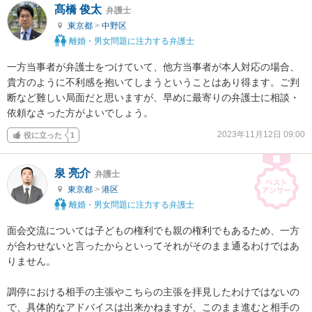
髙橋 俊太
弁護士
東京都
>
中野区
離婚・男女問題に注力する弁護士
一方当事者が弁護士をつけていて、他方当事者が本人対応の場合、
貴方のように不利感を抱いてしまうということはあり得ます。ご判
断など難しい局面だと思いますが、早めに最寄りの弁護士に相談・
依頼なさった方がよいでしょう。
2023年11月12日 09:00
役に立った
1
泉 亮介
弁護士
東京都
>
港区
離婚・男女問題に注力する弁護士
面会交流については子どもの権利でも親の権利でもあるため、一方
が合わせないと言ったからといってそれがそのまま通るわけではあ
りません。

調停における相手の主張やこちらの主張を拝見したわけではないの
で、具体的なアドバイスは出来かねますが、このまま進むと相手の