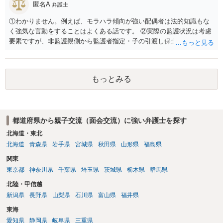
匿名A
弁護士
①わかりません。例えば、モラハラ傾向が強い配偶者は法的知識もな
く強気な言動をすることはよくある話です。 ②実際の監護状況は考慮
要素ですが、非監護親側から監護者指定・子の引渡し保全処分が申し
立てられている期間中の監護状況は、監護期間の判断においては重視
すべきでないというのが実務の考え方ではないかと思います。 ③あな
たが主たる監護者なのであれば監護者指定等の審判が認められる可能
もっとみる
性はあるでしょう。ただ、本案の前に保全処分（仮処分）を先行して
出すことには慎重になる（本案と同時に判断する）事案もあります。
弁護士へ依頼済みであれば、見通しについては担当弁護士の意見が最
も信頼できると思います。
都道府県から親子交流（面会交流）に強い弁護士を探す
北海道・東北
北海道
青森県
岩手県
宮城県
秋田県
山形県
福島県
関東
東京都
神奈川県
千葉県
埼玉県
茨城県
栃木県
群馬県
北陸・甲信越
新潟県
長野県
山梨県
石川県
富山県
福井県
東海
愛知県
静岡県
岐阜県
三重県