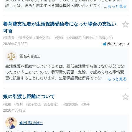
詳しくは、役所と届出すべき関係機関へ問い合わせてください。
養育費支払者が生活保護受給者になった場合の支払い
可否
#養育費
#親子交流（面会交流）
#親権
#婚姻費用(別居中の生活費など)
2026年7月23日
役にたった
3
匿名A
弁護士
生活保護を受給するということは、最低生活費すら賄えない状態にな
ったということですので、養育費の変更（免除）が認められる事情変
更に該当することになります。生活保護費は所得ではないので、「保
護費から養育費を支払え」という結論にはなりません。ただ、実際に
支払った場合に返還請求権が認められたり役所から何らかのペナルテ
ィが課されたりするわけではなく、「残りのお金で自己責任で生活せ
娘の引渡し距離について
よ」ということになるので、生活保護を受給することになった時はす
#親権
#審判
#親子交流（面会交流）
#親族関係
#調停
みやかに合意のための話し合いあるいは調停申立てをすべきでしょ
2026年7月9日
う。
倉田 勲
弁護士