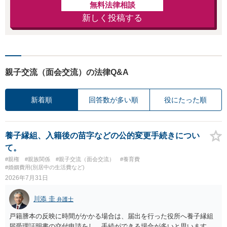
無料法律相談
新しく投稿する
親子交流（面会交流）の法律Q&A
新着順
回答数が多い順
役にたった順
養子縁組、入籍後の苗字などの公的変更手続きについ
て。
#親権
#親族関係
#親子交流（面会交流）
#養育費
#婚姻費用(別居中の生活費など)
2026年7月31日
川添 圭
弁護士
戸籍謄本の反映に時間がかかる場合は、届出を行った役所へ養子縁組
届受理証明書の交付申請をし、手続ができる場合が多いと思います。