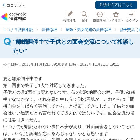
弁護士の方はこちら
ココナラへ
投稿する
探す
閲覧履歴
マイリスト
ログイン
ココナラ法律相談
法律Q&A
離婚・男女問題の法律Q&A
親子交流（
"離婚調停中で子供との面会交流について相談し
たい"
公開日時：
2023年11月12日 09:00
更新日時：
2023年11月21日 19:11
妻と離婚調停中です

第二回まで終了し1人で対応してきました。

子供との月1面会は譲れないです。仮の試験的面会の際、子供が1歳
半でなつかなく、それを見た申し立て側の両親が、これからは「間
接面会をしばらく実施してから」と提案してきました。子供との面
会はいい迷惑だとも言われてて協力的ではないです。面会交流の場
には妻はきません。

いつまでが明記されない事に不安があり、対面面会をしないことに
は、パパだと認識が忘れるんじゃないかとも思います
