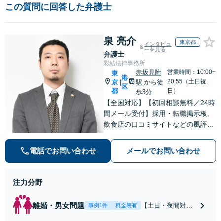
この質問に回答した弁護士
泉 亮介
東京都
インタビュ
ーを見る
弁護士
彩結法律事務所
赤坂見附
営業時間：10:00~
東
港
20:55（土日祝
京
駅
から徒
|
区
都
日）
歩3分
【全国対応】【初回相談無料／24時
間メール受付】採用・転職掲示板、
飲食店の口コミサイトなどの風評被
害対策など実績あり！【刑事】犯罪
の種類を問わず相談可。可能な限り
電話でお問い合わせ
メールでお問い合わせ
早期対応で駆けつけサポート【労
働】不当解雇・残業代請求はおまか
せください
注力分野
離婚・男女問題
【土日・夜間対応
事例1件
料金表有
可】【初回相談30