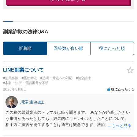
副業詐欺の法律Q&A
新着順
回答数が多い順
役にたった順
LINE副業について
#副業詐欺
#悪徳商法
#恐喝・脅迫への対応
#架空請求
#本名・住所・電話番号が不明
2026年8月6日
役にたった
1
川添 圭
弁護士
この種の悪質業者のトラブルは時々聞きます。 あなたが応募したとい
う事情があったとしても、結果的にキャンセルとしたことについて、
相手方に損害が発生することは通常は観念できず、法的措置を採って
も認められません。この種の言説は半ば脅しのようなものです。 ま
ず、最寄りの消費生活センターへ相談し、連絡を無視してよいかどう