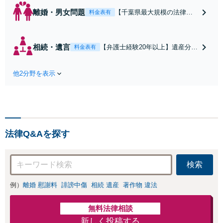
離婚・男女問題
【千葉県最大規模の法律事
料金表有
務所】【弁護士経験20年以
上】離婚／財産分与／親権
など解決実績多数あり。依
相続・遺言
【弁護士経験20年以上】遺産分割
料金表有
頼者さまのご意向を踏まえ
協議遺留分など、幅広い相続トラ
最善の解決を目指します。
ブルに対応。遺言書作成や任意後
お一人で悩まずまずはご相
他2分野を表示
見など生前対策にも注力中。依頼
談ください【初回来所相談
者さまのご意向を反映した納得感
無料】【電話・web面談可】
の高い解決を目指します【初回来
【千葉中央駅5分】
所相談無料】【電話相談・web面
談可】【千葉中央駅5分】
法律Q&Aを探す
検索
例）
離婚 慰謝料
誹謗中傷
相続 遺産
著作物 違法
無料法律相談
新しく投稿する