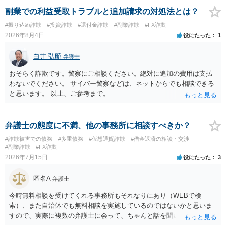
かのアドバイスを受けられることをお勧めします。しつこいようであ
副業での利益受取トラブルと追加請求の対処法とは？
れば、弁護士へ依頼して警告してもらうことも必要になるかもしれま
#振り込め詐欺
#投資詐欺
#還付金詐欺
#副業詐欺
#FX詐欺
せん。
2026年8月4日
役にたった
1
白井 弘昭
弁護士
おそらく詐欺です。警察にご相談ください。絶対に追加の費用は支払
わないでください。 サイバー警察などは、ネットからでも相談できる
と思います。 以上、ご参考まで。
弁護士の態度に不満、他の事務所に相談すべきか？
#詐欺被害での債務
#多重債務
#仮想通貨詐欺
#借金返済の相談・交渉
#副業詐欺
#FX詐欺
2026年7月15日
役にたった
3
匿名A
弁護士
今時無料相談を受けてくれる事務所もそれなりにあり（WEBで検
索）、また自治体でも無料相談を実施しているのではないかと思いま
すので、実際に複数の弁護士に会って、ちゃんと話を聞いてくれる
方、高圧的ではない方に相談した方が良いでしょう。その弁護士の方