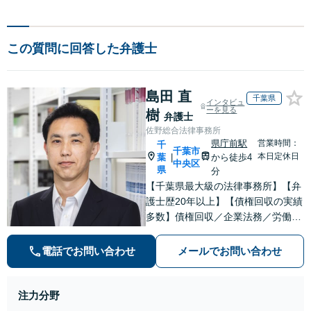
この質問に回答した弁護士
島田 直
千葉県
インタビュ
ーを見る
樹
弁護士
佐野総合法律事務所
県庁前駅
営業時間：
千
千葉市
本日定休日
葉
から徒歩4
|
中央区
県
分
【千葉県最大級の法律事務所】【弁
護士歴20年以上】【債権回収の実績
多数】債権回収／企業法務／労働
(使用者側)のご相談はお任せくださ
い。依頼者の意向を最優先に、迅速
電話でお問い合わせ
メールでお問い合わせ
かつ最善の解決を目指します。【初
回来所相談無料】【電話・Web面談
可】【千葉中央駅5分】
注力分野