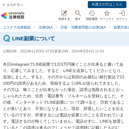
弁護士の方はこちら
ココナラへ
投稿する
探す
閲覧履歴
マイリスト
ログイン
ココナラ法律相談
法律Q&A
詐欺・消費者問題の法律Q&A
副業詐欺
LINE副業について
公開日時：
2023年11月9日 07:02
更新日時：
2024年9月4日 11:43
本日InstagramでLINE副業で1日3万円稼ぐことが出来ると書いてあ
り、応募してみました。すると、LINEを追加してくださいとなり、
追加しました。すると、その方からは初回のみ後払い銀行振込で22
100円の請求があるため、登録するようURLが送られてきました。
その方は、稼ぐことが出来なかった場合、請求は免除されるとおっ
しゃられたため、住所・電話番号・フルネームを登録しました。そ
の後、インターネットでLINE副業について調べると、詐欺であるこ
とが多いとあり、不安になりました。現在、辞退したいことを伝え
ているのですが、辞退するには電話が必要とのことを言われていま
す。電話するのが怖くてしていません。電話せずに、LINEを放置し
ているとこの請求は来るのでしょうか？請求時に記載したものに