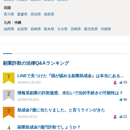
四国
香川県
愛媛県
高知県
徳島県
九州・沖縄
福岡県
佐賀県
長崎県
熊本県
大分県
宮崎県
鹿児島県
沖縄県
副業詐欺の法律Q&Aランキング
1
LINEで見つけた『国が認める副業助成金』は本当にあるのですか？今それで訴えられそうでどうすれば？
55
2024年11月19日
2
情報系副業の詐欺疑惑、未払いで法的手続きの可能性は？
46
2020年4月24日
3
助成金7億に当たりました。と言うラインがきた
22
2025年1月2日
4
副業助成金7億円詐欺でしょうか？