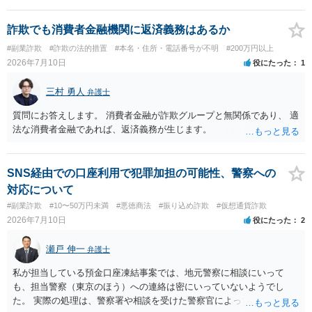
はそもそも事案を把握できていないようですので、御相談の案件につ
いては弁護士として能力不足なのかもしれません。相手にしない方が
詐欺でも消費者金融機関に返済義務はあるか
良いと思います。ただ、仮想通貨詐欺の被害回復は現実的には難しい
#副業詐欺
#詐欺の法的措置
#本名・住所・電話番号が不明
#200万円以上
かもしれません。
2026年7月10日
役にたった
1
三村 勇人
弁護士
質問にお答えします。 消費者金融が詐欺グループと無関係であり、 適
法な消費者金融であれば、返済義務が生じます。
SNS経由での口座利用で犯罪加担の可能性、警察への
対応について
#副業詐欺
#10〜50万円未満
#悪徳商法
#振り込め詐欺
#仮想通貨詐欺
2026年7月10日
役にたった
2
瀬戸 伸一
弁護士
私が担当している預金口座凍結事案では、地元警察に相談にいって
も、担当警察（東京のほう）への連絡は密にいっていないようでし
た。 実際の処理は、警察署や相談を受けた警察官によってだいぶ変わ