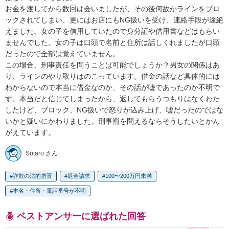
お金を渡してから数回は会いましたが、その後何故かラインをブロ
ックされてしまい、更にはお店にもNG扱いを受け、連絡手段が途絶
えました。女の子を信用していたので身分証や借用書などはもらい
ませんでした。女の子は口頭で名前と住所は話しくれましたが口頭
だったので全部は覚えていません。

この場合、刑事責任を問うことは可能でしょうか？男女の関係はあ
り、ラインのやり取りはのこっています。借金の話など具体的には
わからないので本当に借金なのか、その話が嘘であったのか不明で
す。本当だと信じてしまったから、返してもらうつもりはなくわた
したけど、ブロック、NG扱いで怒りが込み上げ、嘘だったのではな
いかと疑いにかわりました。刑事罰を問えるならそうしたいとかん
がえています。
Sotaro さん
詐欺の法的措置
返金請求
100〜200万円未満
本名・住所・電話番号が不明
ベストアンサーに選ばれた回答