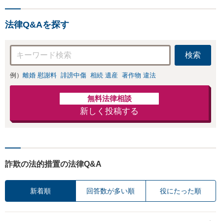
負担を軽減「弁護
お店の風評被害対
士の交渉で慰謝料
策／売り上げ低下
金額アップ／減額
法律Q&Aを探す
防止のために尽
交渉も対応可」
力」加害者側の対
【完全個室対応】
応可：開示請求の
検索
意見照会が来たと
きの対処法、被害
例）
離婚 慰謝料
誹謗中傷
相続 遺産
著作物 違法
者との示談交渉
無料法律相談
新しく投稿する
詐欺の法的措置の法律Q&A
新着順
回答数が多い順
役にたった順