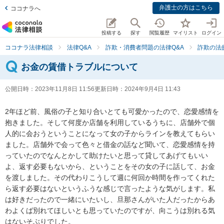
弁護士の方はこちら
ココナラへ
投稿する
探す
閲覧履歴
マイリスト
ログイン
ココナラ法律相談
法律Q&A
詐欺・消費者問題の法律Q&A
詐欺の法
お金の賃借トラブルについて
公開日時：
2023年11月8日 11:56
更新日時：
2024年9月4日 11:43
2年ほど前、風俗の子と知り合いとても可愛かったので、恋愛感情を
抱きました。そして何度か店舗を利用しているうちに、店舗外で個
人的に会おうということになって女の子からラインを教えてもらい
ました。店舗外で会って色々と借金の話など聞いて、恋愛感情を持
っていたのでなんとかして助けたいと思って貸してあげてもいい
よ、返す必要もないから、ということをその女の子に話して、お金
を渡しました。その代わりこうして週に何回か時間を作ってくれた
ら返す必要はないというふうな感じで言ったような気がします。私
は好きだったので一緒にいたいし、旦那さんがいた人だったからあ
わよくば別れてほしいとも思っていたのですが、向こうは別れる気
はないそぶりでした。
