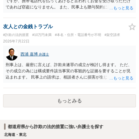
ですが、携帯電話代を払ってあげると言われてお金を受け取っただけ
であれば窃盗になりません。 また、民事上も贈与契約に該当すると思
われるところ、返済の義務はありません。 これ以上のやり取りをせ
ず、可能であればブロックをするようにしてください。 ご不安であれ
ば、最寄りの警察署に相談をしても良いかもしれません。 以上、ご参
友人との金銭トラブル
考になれば幸いです。
#詐欺の法的措置
#10万円未満
#本名・住所・電話番号が不明
#架空請求
2026年7月22日
西浦 嘉博
弁護士
刑事上は、厳密に言えば、詐欺未遂罪の成立が検討し得ます。 ただ、
その成立の為には構成要件該当事実の客観的な証拠を要することが見
込まれます。 民事上の請求は、相談者さんに損害が生じていない以
上、困難な様に思われます。 より詳細な事項についてお聞きになりた
い場合、最寄りの法律事務所での相談を検討ください。 上記、ご参考
ください。
もっとみる
都道府県から詐欺の法的措置に強い弁護士を探す
北海道・東北