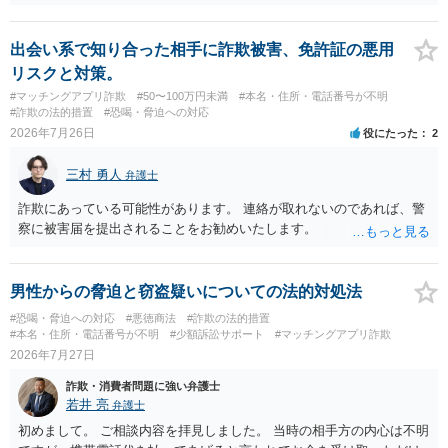
ば、最寄りの消費生活センターや自治体の無料法律相談等で、実際の
画面を見て貰いながらアドバイスう受けた方が確実です。
出会い系で知り合った相手に詐欺被害、免許証の悪用
リスクと対策。
#マッチングアプリ詐欺
#50〜100万円未満
#本名・住所・電話番号が不明
#詐欺の法的措置
#恐喝・脅迫への対応
2026年7月26日
役にたった
2
三村 勇人
弁護士
詐欺にあっている可能性があります。 連絡が取れないのであれば、警
察に被害届を提出されることをお勧めいたします。
男性からの脅迫と窃盗疑いについての法的対処法
#恐喝・脅迫への対応
#悪徳商法
#詐欺の法的措置
#本名・住所・電話番号が不明
#少額訴訟サポート
#マッチングアプリ詐欺
2026年7月27日
詐欺・消費者問題に強い弁護士
若井 亮
弁護士
初めまして。 ご相談内容を拝見しました。 当時の相手方の内心は不明