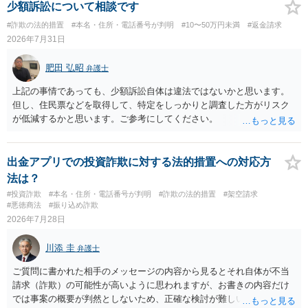
少額訴訟について相談です
#詐欺の法的措置
#本名・住所・電話番号が判明
#10〜50万円未満
#返金請求
2026年7月31日
肥田 弘昭
弁護士
上記の事情であっても、少額訴訟自体は違法ではないかと思います。
但し、住民票などを取得して、特定をしっかりと調査した方がリスク
が低減するかと思います。ご参考にしてください。
出金アプリでの投資詐欺に対する法的措置への対応方
法は？
#投資詐欺
#本名・住所・電話番号が判明
#詐欺の法的措置
#架空請求
#悪徳商法
#振り込め詐欺
2026年7月28日
川添 圭
弁護士
ご質問に書かれた相手のメッセージの内容から見るとそれ自体が不当
請求（詐欺）の可能性が高いように思われますが、お書きの内容だけ
では事案の概要が判然としないため、正確な検討が難しいです。例え