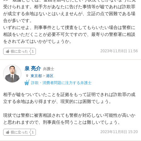
受けられます。相手方があなたに告げた事情等が嘘であれば詐欺罪
が成立する余地はないとはいえませんが、立証の点で困難である場
合が多いです。

いずれにせよ、刑事事件として捜査をしてもらいたい場合は警察に
相談をいただくことが必要不可欠ですので、最寄りの警察署に相談
をされてみてはいかがでしょうか。
2023年11月8日 11:56
役に立った
1
泉 亮介
弁護士
東京都
>
港区
詐欺・消費者問題に注力する弁護士
相手が嘘をついていたことを証拠をもって証明できれば詐欺罪の成
立する余地はあり得ますが、現実的には困難でしょう。

現状では警察に被害相談されても警察が対応しない可能性が高いか
と思われますので、刑事責任を問うことは難しいでしょう。
2023年11月8日 15:20
役に立った
1