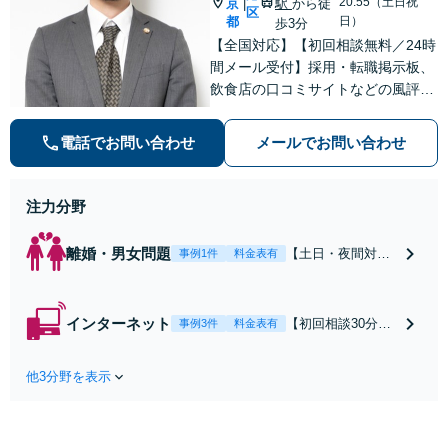
20:55（土日祝
京
駅
から徒
|
区
都
日）
歩3分
【全国対応】【初回相談無料／24時
間メール受付】採用・転職掲示板、
飲食店の口コミサイトなどの風評被
害対策など実績あり！【刑事】犯罪
の種類を問わず相談可。可能な限り
電話でお問い合わせ
メールでお問い合わせ
早期対応で駆けつけサポート【労
働】不当解雇・残業代請求はおまか
せください
注力分野
離婚・男女問題
【土日・夜間対応
事例1件
料金表有
可】【初回相談30
分無料】「相手方
から書面を提示さ
インターネット
【初回相談30分無
事例3件
料金表有
れたら、サインす
料】状況に応じて
る前にご相談を」
手段を使い分け、
経験豊富な弁護士
他3分野を表示
適切な方法で投稿
が全力で交渉にあ
の削除・発信者情
たります！相手方
報開示請求をおこ
と直接話す精神的
ないます「企業や