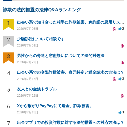
詐欺の法的措置の法律Q&Aランキング
1
出会い系で知り合った相手に詐欺被害、免許証の悪用リスクと対策。
2
2026年7月26日
2
少額訴訟について相談です
2026年7月31日
3
男性からの脅迫と窃盗疑いについての法的対処法
2026年7月27日
4
出会い系での交際詐欺被害、身元特定と返金請求の方法は？
3
2026年7月17日
5
友人との金銭トラブル
2026年7月22日
6
Xから繋がりPayPayにて送金、詐欺被害。
1
2026年7月15日
7
出金アプリでの投資詐欺に対する法的措置への対応方法は？