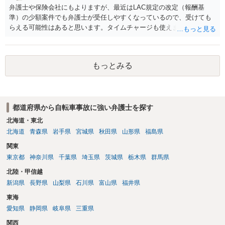
の過失割合が１０割でない限りは、修理費用を請求することが可能で
弁護士や保険会社にもよりますが、最近はLAC規定の改定（報酬基
す。 例えば、原付の時価が２０万円で、修理費用が１０万円、当方の
準）の少額案件でも弁護士が受任しやすくなっているので、受けても
過失割合が５割の場合、当方は、物損として５万円を請求できること
らえる可能性はあると思います。タイムチャージも使えます。また、
になります。 実際には、相手方の請求権と相殺処理をした上、２万５
保険会社が日弁連経由で弁護士を保険契約者に紹介する制度がありま
０００円を請求していくことになるでしょう。
すので、保険会社にその点もお尋ねになっては如何でしょうか。
もっとみる
都道府県から自転車事故に強い弁護士を探す
北海道・東北
北海道
青森県
岩手県
宮城県
秋田県
山形県
福島県
関東
東京都
神奈川県
千葉県
埼玉県
茨城県
栃木県
群馬県
北陸・甲信越
新潟県
長野県
山梨県
石川県
富山県
福井県
東海
愛知県
静岡県
岐阜県
三重県
関西