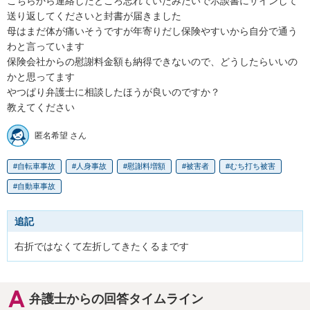
こちらから連絡したところ忘れていたみたいで示談書にサインして
送り返してくださいと封書が届きました

母はまだ体が痛いそうですが年寄りだし保険やすいから自分で通う
わと言っています

保険会社からの慰謝料金額も納得できないので、どうしたらいいの
かと思ってます

やつぱり弁護士に相談したほうが良いのですか？

教えてください
匿名希望 さん
自転車事故
人身事故
慰謝料増額
被害者
むち打ち被害
自動車事故
追記
右折ではなくて左折してきたくるまです
弁護士からの回答タイムライン