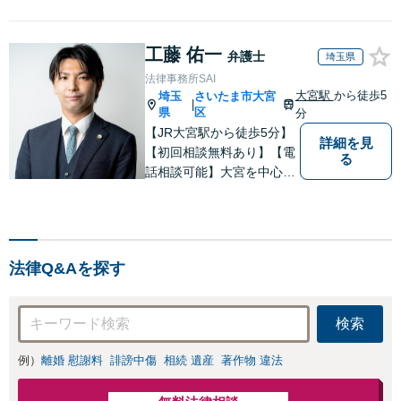
応】
お悩みの良き解決に向けて
尽力いたします。
工藤 佑一
弁護士
埼玉県
法律事務所SAI
大宮駅
から徒歩5
埼玉
さいたま市大宮
|
県
区
分
【JR大宮駅から徒歩5分】
詳細を見
【初回相談無料あり】【電
る
話相談可能】大宮を中心
に、さいたま市、川口市、
蕨市、草加市、川越市、上
尾市、蓮田市、白岡市、鴻
巣市、久喜市、所沢市等の
法律Q&Aを探す
方々からご相談いただいて
おります。
検索
例）
離婚 慰謝料
誹謗中傷
相続 遺産
著作物 違法