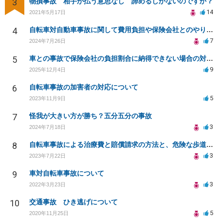
3
物損事故 相手が払う意思なし 諦めるしかないのですか？
14
2021年5月17日
4
自転車対自動車事故に関して費用負担や保険会社とのやり取りについて
7
2024年7月26日
5
車との事故で保険会社の負担割合に納得できない場合の対処法
9
2025年12月4日
6
自転車事故の加害者の対応について
5
2023年11月9日
7
怪我が大きい方が勝ち？五分五分の事故
3
2024年7月18日
8
自転車事故による治療費と賠償請求の方法と、危険な歩道の改善について相談したい
3
2023年7月22日
9
車対自転車事故について
3
2022年3月23日
10
交通事故 ひき逃げについて
5
2020年11月25日