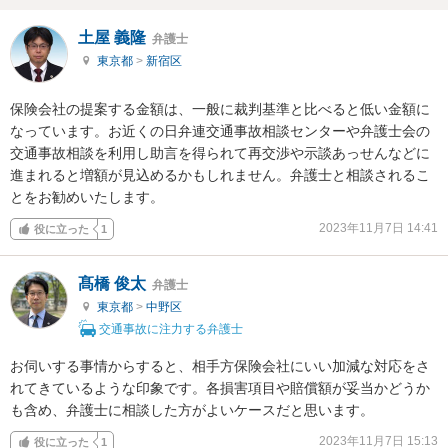
土屋 義隆
弁護士
東京都
>
新宿区
保険会社の提案する金額は、一般に裁判基準と比べると低い金額に
なっています。お近くの日弁連交通事故相談センターや弁護士会の
交通事故相談を利用し助言を得られて再交渉や示談あっせんなどに
進まれると増額が見込めるかもしれません。弁護士と相談されるこ
とをお勧めいたします。
2023年11月7日 14:41
役に立った
1
髙橋 俊太
弁護士
東京都
>
中野区
交通事故に注力する弁護士
お伺いする事情からすると、相手方保険会社にいい加減な対応をさ
れてきているような印象です。各損害項目や賠償額が妥当かどうか
も含め、弁護士に相談した方がよいケースだと思います。
2023年11月7日 15:13
役に立った
1