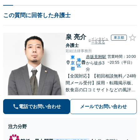
この質問に回答した弁護士
泉 亮介
東京都
インタビュ
ーを見る
弁護士
彩結法律事務所
赤坂見附駅
営業時間：10:00
東
港
~20:55（平日）
京
から徒歩3
|
区
都
分
【全国対応】【初回相談無料／24時
間メール受付】採用・転職掲示板、
飲食店の口コミサイトなどの風評被
害対策など実績あり！【刑事】犯罪
の種類を問わず相談可。可能な限り
電話でお問い合わせ
メールでお問い合わせ
早期対応で駆けつけサポート【労
働】不当解雇・残業代請求はおまか
せください
注力分野