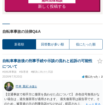
無料法律相談
新しく投稿する
自転車事故の法律Q&A
新着順
回答数が多い順
役にたった順
自転車事故後の刑事手続や示談の流れと起訴の可能性
について
#自転車事故
#加害者
#解決に向けた示談
2026年7月20日
役にたった
2
竹本 真紀
弁護士
【交通事故で相手方に傷害を負わせた点について】 赤色信号無視がな
い場合は，過失傷害罪が適用されます。 過失傷害罪は親告罪です。そ
のため，被害者の方の刑事告訴がなければ，処罰されることはありま