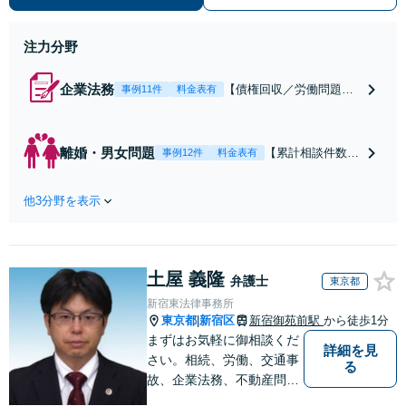
ーディーに対応いたします。 ◆累計
相談2000件以上・解決実績500件以
上
注力分野
企業法務
【債権回収／労働問題／
事例11件
料金表有
契約関係・契約書チェッ
ク／裁判対応】取引先と
のトラブル・会社内のト
離婚・男女問題
【累計相談件数20
事例12件
料金表有
ラブルなど、事後の解決
00件、解決事例50
だけでなく予防法務まで
0件以上】【初回
ワンストップで対応！顧
他3分野を表示
相談（電話・WE
問弁護士をお探しの方も
B）無料】「オー
ご相談ください！【顧問
ダーメイドの解決
経験豊富】【個別案件も
策を提示」依頼者
対応OK】
土屋 義隆
様の話を丁寧にう
弁護士
東京都
かがい、どんな不
新宿東法律事務所
安があるのか、何
東京都
新宿区
新宿御苑前駅
から徒歩1分
|
を解決したいのか
まずはお気軽に御相談くだ
詳細を見
を正確に読み取り
さい。相続、労働、交通事
る
ます。【東京都在
故、企業法務、不動産問題
住以外の方も対
に注力しています。紛争や