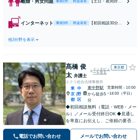
離婚・男女問題
【土日・夜間対応
事例1件
料金表有
可】【初回相談30
分無料】「相手方
から書面を提示さ
インターネット
【初回相談30分無
事例3件
料金表有
れたら、サインす
料】状況に応じて
る前にご相談を」
手段を使い分け、
経験豊富な弁護士
他3分野を表示
適切な方法で投稿
が全力で交渉にあ
の削除・発信者情
たります！相手方
報開示請求をおこ
と直接話す精神的
ないます「企業や
負担を軽減「弁護
髙橋 俊
お店の風評被害対
東京都
インタビュ
士の交渉で慰謝料
策／売り上げ低下
ーを見る
太
弁護士
金額アップ／減額
防止のために尽
エクリ総合法律事務所
交渉も対応可」
力」加害者側の対
東中野駅
営業時間：10:00
東
中
【完全個室対応】
応可：開示請求の
~18:00（平日）
京
野
から徒歩5
|
意見照会が来たと
都
区
分
きの対処法、被害
◆初回相談無料（電話・WEB・メー
者との示談交渉
ル）／メール受付終日OK ◆見通し
を率直にお伝えし、ご依頼の要否も
含めてご案内いたします。受任から
解決まで弁護士本人が一貫してスピ
電話でお問い合わせ
メールでお問い合わせ