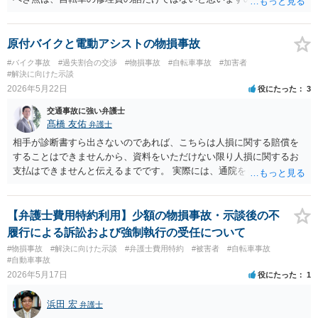
法律相談をどこかで受けられることをオススメいたします。
原付バイクと電動アシストの物損事故
#バイク事故
#過失割合の交渉
#物損事故
#自転車事故
#加害者
#解決に向けた示談
2026年5月22日
役にたった
3
交通事故に強い弁護士
髙橋 友佑
弁護士
相手が診断書すら出さないのであれば、こちらは人損に関する賠償を
することはできませんから、資料をいただけない限り人損に関するお
支払はできませんと伝えるまでです。 実際には、通院をしていないか
ら資料を出せないのではないでしょうか。 相手方自転車の修理費用
も、まずは相手方に修理の見積書を出していただくことになります。
その上で、自転車の時価より、修理費用の方が高額であれば、経済的
​【弁護士費用特約利用】少額の物損事故・示談後の不
全損として、自転車の時価を限度としたお支払しかする必要はありま
履行による訴訟および強制執行の受任について
せん。しかも、そこに当方の過失割合をかけることになります。 要す
#物損事故
#解決に向けた示談
#弁護士費用特約
#被害者
#自転車事故
るに、相手の自転車の時価が５万円で、修理費用が１０万円、当方の
#自動車事故
過失割合が５割（つまり相手方の過失割合が５割）の場合、 物損とし
2026年5月17日
役にたった
1
ては２万５０００円の支払義務があることになります。 時価は、同種
同等の中古品が市場でいくらで取引をされているかを、インターネッ
浜田 宏
弁護士
ト等で調べるしかありません。 当方にも物損が生じており、かつ当方