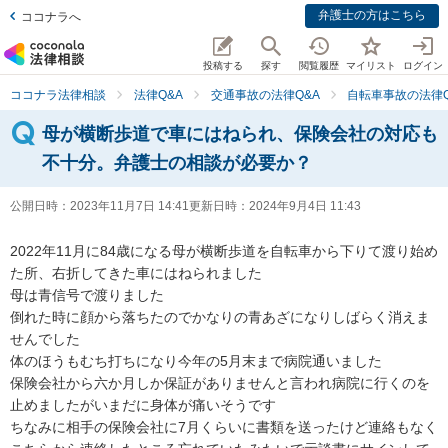
弁護士の方はこちら
ココナラへ
投稿する
探す
閲覧履歴
マイリスト
ログイン
ココナラ法律相談
法律Q&A
交通事故の法律Q&A
自転車事故の法律Q
母が横断歩道で車にはねられ、保険会社の対応も
不十分。弁護士の相談が必要か？
公開日時：
2023年11月7日 14:41
更新日時：
2024年9月4日 11:43
2022年11月に84歳になる母が横断歩道を自転車から下りて渡り始め
た所、右折してきた車にはねられました

母は青信号で渡りました

倒れた時に顔から落ちたのでかなりの青あざになりしばらく消えま
せんでした

体のほうもむち打ちになり今年の5月末まで病院通いました

保険会社から六か月しか保証がありませんと言われ病院に行くのを
止めましたがいまだに身体が痛いそうです

ちなみに相手の保険会社に7月くらいに書類を送ったけど連絡もなく