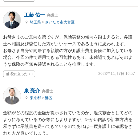
工藤 佑一
弁護士
埼玉県
>
さいたま市大宮区
お母さまのご意向次第ですが、保険実務の傾向を踏まえると、弁護
士へ相談及び委任した方がよいケースであるように思われます。

お母さま自身や同居する親族の方が弁護士費用保険に加入している
場合、今回の件で適用できる可能性もあり、未確認であればそのよ
うな保険の有無も確認されることを推奨します。
2023年11月7日 16:57
役に立った
1
泉 亮介
弁護士
東京都
>
港区
金額がどの程度の金額が提示されているのか、過失割合としてどの
ように考えているのか等にもよりますが、細かい内訳や計算方法を
示さずに示談書を送ってきているのであれば一度弁護士に確認をさ
れた方が良いでしょう。
