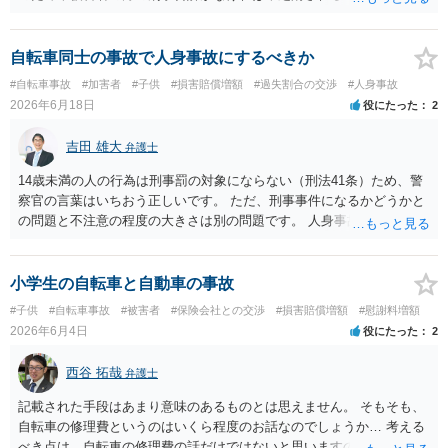
せん。 ということは，「悪い方向にはしたくない」との被害者の方で
あれば，示談が成立すれば告訴をすることはないと思います。 したが
いまして，被害者との示談を優先し，これにより告訴がない状態とす
自転車同士の事故で人身事故にするべきか
れば，刑事処分を受けることはなくなります。 一方，赤色信号無視が
#自転車事故
#加害者
#子供
#損害賠償増額
#過失割合の交渉
#人身事故
あった場合は，少し複雑になります。 単純に過失傷害罪と判断される
2026年6月18日
役にたった
2
のであれば，赤色信号無視がない場合と同じで，親告罪となります
（結論は上記と同じです。）。 ただ，赤信号無視（といっても，本件
吉田 雄大
弁護士
では殊更無視にはなりません。看過です）は過失の中でも重大なもの
ですから，重過失致傷罪が成立すると判断される場合もあり得ると思
14歳未満の人の行為は刑事罰の対象にならない（刑法41条）ため、警
います。重過失致傷罪は親告罪ではありません。 もっとも，自転車よ
察官の言葉はいちおう正しいです。 ただ、刑事事件になるかどうかと
り重い自動車の場合には，過失運転致傷罪であっても，「傷害が軽い
の問題と不注意の程度の大きさは別の問題です。 人身事故の届出を行
場合には，情状により，その刑を免除することができる」との規定が
い、また、交通事故証明を取っておくこと自体はマイナスになること
あります。したがいまして，不起訴にされる可能性が大きくなるので
はありません。
す。 そうすると自転車でも同様に考えられ，２週間の怪我であれば，
小学生の自転車と自動車の事故
被害者の意思により不起訴につながる可能性が大きくなるでしょう。
#子供
#自転車事故
#被害者
#保険会社との交渉
#損害賠償増額
#慰謝料増額
やはり示談交渉は大事になると思います。
2026年6月4日
役にたった
2
西谷 拓哉
弁護士
記載された手段はあまり意味のあるものとは思えません。 そもそも、
自転車の修理費というのはいくら程度のお話なのでしょうか… 考える
べき点は、自転車の修理費の話だけではないと思いますので、 一度、