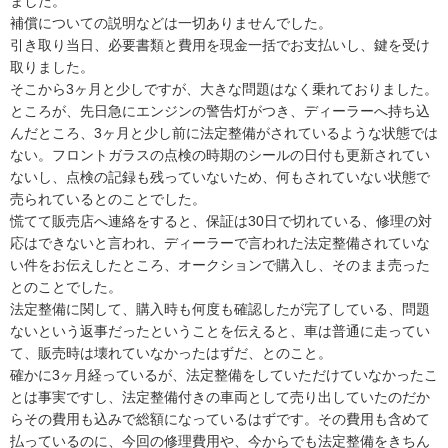
ました。

補償についての説明などは一切ありませんでした。

引き取り当日、必要書類と費用を現金一括でお支払いし、鍵を受け
取りました。

そこから3ヶ月と少しですが、大きな問題はなく乗れておりました。

ところが、先日急にエンジンの警告灯がつき、ディーラーへ持ち込
んだところ、3ヶ月と少し前に法定整備がされているような状態では
ない。フロントガラスの点検の時期のシールの日付も更新されてい
ないし、点検の記録も残っていないため、何もされていない状態で
売られているとのことでした。

慌てて販売店へ連絡をすると、保証は30日で切れている、修理の対
応はできないと言われ、ディーラーで言われた法定整備されていな
い件をお伝えしたところ、オークションで購入し、そのまま売った
とのことでした。

法定整備に関して、購入時も何度も確認したが完了している、問題
ないという返事だったということを伝えると、車は普通に走ってい
て、販売時は壊れていなかったはずだ、とのこと。

確かに3ヶ月経っているが、法定整備をしていただけていなかったこ
とは事実ですし、法定整備付きの車両として売り出していたのだか
らその費用も込みで総額になっているはずです。その費用も含めて
払っているのに、今回の修理費用や、今からでも法定整備をきちん