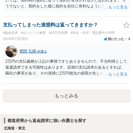
いては、契約時の規約に従って契約が管理されるかと思われます。 そ
うでないと、契約をした後に規約を自社に有利なように変更し、それ
を従前の顧客にも適用するということが認められてしまい不合理とな
る場合があるかと思われます。
支払ってしまった迷惑料は返ってきますか？
#返金請求
#ぼったくり被害
#10万円未満
#本名・住所・電話番号が判明
2026年7月29日
役にたった
3
肥田 弘昭
弁護士
2万円の支払義務が上記の事情ですとありませんので、不当利得として
返還請求できる可能性はあります。店側の支払請求があるとすれば、
嘔吐の事実があり、その清掃に2万円相当の損害が生じた場合です。ご
参考にしてください。
もっとみる
都道府県から返金請求に強い弁護士を探す
北海道・東北