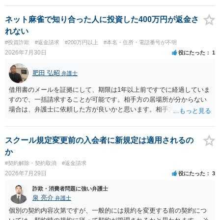
ということになり、解約するのは理由がないことになります。
ネット麻雀で知り合った人に投資した400万円が返金さ
れない
#投資詐欺
#返金請求
#200万円以上
#本名・住所・電話番号が不明
2026年7月30日
役にたった
1
肥田 弘昭
弁護士
借用書のメールを証拠にして、期限は1年以上前ですでに経過していま
すので、一括請求することが可能です。相手方の居場所が分からない
場合は、弁護士に依頼した方が良いかと思います。相手方の居場所が
分かるのであれば、個人でもできるかと思います。ご参考にしてくだ
さい。
スクール規定変更前の入会者に新規定は適用されるの
か
#契約解除・契約取消
#返金請求
2026年7月29日
役にたった
3
詐欺・消費者問題に強い弁護士
泉 亮介
弁護士
個別の契約内容次第ですが、一般的には規約を変更する前の契約につ