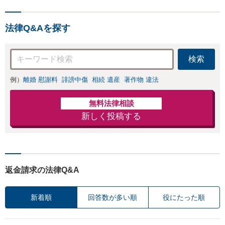
よる借金も、相談
すので、お気軽に
者さまのご要望を
ご相談ください
踏まえ、解決策を
【初回相談３０分
法律Q&Aを探す
提示します【破産
無料】【電話相談
管財人就任経験
可】
有】【初回相談30
検索
分無料】
例）
離婚 慰謝料
誹謗中傷
相続 遺産
著作物 違法
無料法律相談
新しく投稿する
返金請求の法律Q&A
新着順
回答数が多い順
役にたった順