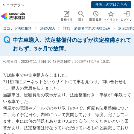
弁護士の方はこちら
ココナラへ
投稿する
探す
閲覧履歴
マイリスト
ログイン
ココナラ法律相談
法律Q&A
詐欺・消費者問題の法律Q&A
返金請求
中古車購入、法定整備付のはずが法定整備されて
おらず、3ヶ月で故障。
公開日時：
2023年11月6日 10:48
更新日時：
2026年7月17日 10:31
7/18納車で中古車購入をしました。

7月初旬にグーネットというサイトにて車を見つけ、問い合わせを
し、購入の意思を伝えました。

当該車は、総額費用の表示があり、法廷整備付き、車検が1年残って
いる車でした。

何度かの電話やメールでのやり取りの中で、何度も法定整備につい
て、完了予定日や、内容について質問しており、毎度、完了してい
ます。車には何の問題もありませんので安心してくださいという回
答があり、法定整備は行なっていただけているものと認識しており