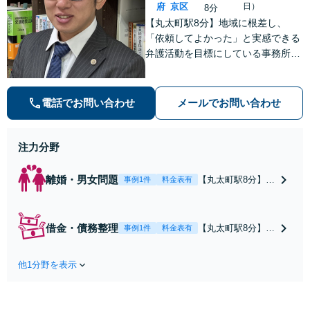
府
京区
日）
8分
【丸太町駅8分】地域に根差し、
「依頼してよかった」と実感できる
弁護活動を目標にしている事務所で
す【不動産・住まい】宅地建物取引
士の試験に合格、不動産分野の取扱
実績あり【相続・遺言】相談者さま
電話でお問い合わせ
メールでお問い合わせ
に寄り添い、円滑な相続を目指しま
す
注力分野
離婚・男女問題
【丸太町駅8分】調
事例1件
料金表有
停や条件交渉を有
利に進めるには、
法的な根拠に基づ
借金・債務整理
【丸太町駅8分】
事例1件
料金表有
く冷静な主張が重
【弁護士歴10年】
要です。財産分与
自己破産、任意整
／養育費など【弁
他1分野を表示
理、個人整理、時
護士歴10年】離婚
効の援用など。浪
後の生活を見据え
費・事業の失敗に
てアドバイスしま