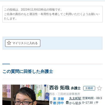
この投稿は、2023年11月6日時点の情報です。
ご自身の責任のもと適法性・有用性を考慮してご利用いただくようお願いい
たします。
マイリストに入れる
この質問に回答した弁護士
西谷 拓哉
弁護士
京都府
西谷・三田村法律事務所
丸太町駅
営業時間：09:3
京
京都
0~17:30（平
都
市中
から徒歩
|