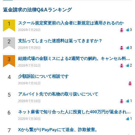
返金請求の法律Q&Aランキング
1
スクール規定変更前の入会者に新規定は適用されるのか
3
2026年7月29日
2
支払ってしまった迷惑料は返ってきますか？
3
2026年7月29日
3
結婚式場の金額ミスによる2週間での解約。キャンセル料10万円の免除は可能か。
2
2026年7月31日
4
少額訴訟について相談です
2026年7月31日
5
アルバイト先での私物の取り扱いについて
1
2026年7月16日
6
ネット麻雀で知り合った人に投資した400万円が返金されない
1
2026年7月30日
7
Xから繋がりPayPayにて送金、詐欺被害。