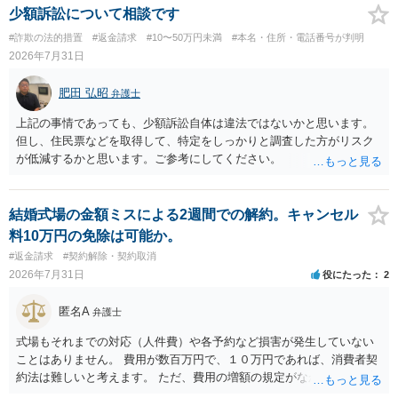
少額訴訟について相談です
#詐欺の法的措置
#返金請求
#10〜50万円未満
#本名・住所・電話番号が判明
2026年7月31日
肥田 弘昭
弁護士
上記の事情であっても、少額訴訟自体は違法ではないかと思います。
但し、住民票などを取得して、特定をしっかりと調査した方がリスク
が低減するかと思います。ご参考にしてください。
結婚式場の金額ミスによる2週間での解約。キャンセル
料10万円の免除は可能か。
#返金請求
#契約解除・契約取消
2026年7月31日
役にたった
2
匿名A
弁護士
式場もそれまでの対応（人件費）や各予約など損害が発生していない
ことはありません。 費用が数百万円で、１０万円であれば、消費者契
約法は難しいと考えます。 ただ、費用の増額の規定がなかったのに増
額するのは契約違反ですので、増額に応じずに契約を維持すればよい