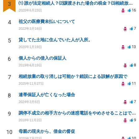
3
⑴ 誰が法定相続人？⑵譲渡された場合の税金？⑶相続放棄後同じ不動産を相続できない？⑷借金返済義務は？
16
2020年6月23日
4
祖父の医療費未払いについて
7
2022年3月16日
5
貸してた土地に住んでいた人が入所。
13
2020年1月19日
6
個人からの借入の保証人
8
2019年6月19日
7
相続放棄の取り消しは可能か？錯誤による誤解が原因で
11
2025年11月27日
8
連帯保証人が亡くなった場合
7
2024年3月6日
9
調停不成立の相手方からの迷惑電話をやめさせることはできますか？
9
2018年11月2日
10
母親の現夫から、借金の督促
10
2020年7月27日