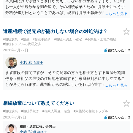
御質問だけでは色々と条件が見えてこない部分がありますが、旦那様
お一人が相続放棄を御希望で、その相続放棄のために弁護士に払う手
数料が40万円ということであれば、現在は弁護士報酬が自由化されて
いるとはいえ、相当高額という印象です。私のところではその4分の1
です。 ただ、弁護士に払う手数料とは別に戸籍の用意に一定の実費が
かかることになりますので、その費用も支払うべきものとして頭に置
遺産相続で従兄弟が協力しない場合の対処法は？
いておいてください。 話を元に戻して、弁護士に対する手数料です
#相続放棄
#協議
#相続手続き
#相続人調査・確定
#不動産・土地の相続
が、旦那様の収入や財産にもよりますが、法テラスに御連絡なさって
#相続トラブルの代理交渉
弁護士との相談を予約して受任してもらうのが一番安上がりでしょ
2026年7月22日
役にたった
2
う。数万円でやってくれるはずです。 ただ、法テラスは予約が取りづ
らい（希望者が多く予約できてもしばらく先になる）ようですので、
小杉 和
弁護士
比較的短い熟慮期間のことを考えると、来週早々すぐにでも御連絡す
る方が良いでしょう。 もし法テラスが御利用になれない、あるいは時
まず前段の質問ですが、その従兄弟の方々を相手方とする遺産分割調
間がない等であれば、相続を取扱分野としている弁護士を適宜探し
停を（曾祖父の最後の住所地を管轄する）家庭裁判所に申し立てるこ
（WEB等で）、問い合わせてみることです。相続を扱う弁護士でも相
とが考えられます。裁判所からの呼出しがあれば応答する可能性がま
続放棄は比較的安価な手数料でのお仕事になるのであまり前向きに受
だあるのではないでしょうか。 後段の質問については、相続放棄は可
けてくれないところもあるようです。 複数の法律事務所に聞いて（相
能と思われます。時間が思った以上にないので必要書類をてきぱきと
見積もりをとって）、一番安いところでやってもらうことに決めれ
揃える必要があります。その点是非御注意ください。
相続放棄について教えてください
ば、キューちゃんママさんの御希望をかなえることができるのではな
#相続放棄
#相続手続き
#相続人調査・確定
#家族間の相続トラブル
いでしょうか。 あるいは相続放棄であれば御自分でできなくもないと
2026年7月9日
役にたった
2
は思います。その場合、かかるのは戸籍等の取得費用と印紙代だけと
なります。家庭裁判所のサイトから用紙を取得すると共に必要な書類
相続・遺言に強い弁護士
を確認し、印紙と共に家庭裁判所に提出して相続放棄申述受理通知書
小寺 弘通
弁護士