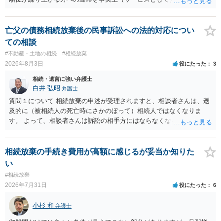
あります。その「連絡」だけを弁護士が業務としてお受けすることは
できない、という意味でした。
亡父の債務相続放棄後の民事訴訟への法的対応につい
ての相談
#不動産・土地の相続
#相続放棄
2026年8月3日
役にたった
3
相続・遺言に強い弁護士
白井 弘昭
弁護士
質問１について 相続放棄の申述が受理されますと、相談者さんは、遡
及的に（被相続人の死亡時にさかのぼって）相続人ではなくなりま
す。 よって、相談者さんは訴訟の相手方にはならなくなるので（明け
渡し請求の対象ではなくなるので）請求棄却となります。 相続放棄受
理証明を家庭裁判所で取得し、コピーを答弁書に添えて裁判所に提出
してください。 質問２について 請求棄却を求める答弁書を提出すれ
相続放棄の手続き費用が高額に感じるが妥当か知りた
ば、第１回期日は出席する必要がありません。その日は差支え（用事
い
があり出席できない）との記載で十分です。 質問３について 弁護士で
#相続放棄
はないので、ｍｉｎｔｓでの提出の必要は無いと思います。郵送（期
2026年7月31日
役にたった
6
限までに届けばよい）で十分です。 詳細は、書面記載の裁判所書記官
にお問い合わせください。 以上、ご参考まで。
小杉 和
弁護士