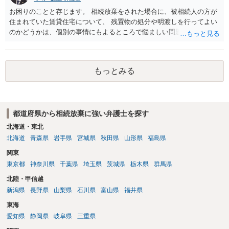
を待つという流れになります。
お困りのことと存じます。 相続放棄をされた場合に、被相続人の方が
住まれていた賃貸住宅について、 残置物の処分や明渡しを行ってよい
のかどうかは、個別の事情にもよるところで悩ましい問題です。 相続
放棄をされた方が賃貸借契約を解約し、残置物を処分して明け渡した
場合、 「相続財産を処分」したと評価され、相続放棄が無効となるリ
スクが一応あるからです。 ただし、実際には、自宅内にめぼしい財産
もっとみる
がなく、滞納賃料が増え続けるのを止めるため、 解約をして鍵を返却
してしまうというケースもそれなりにあります。 また、お母様の通帳
や印鑑などは現に保管されているのであれば、 そのまま保管されてお
いた方が良いかと思います。 相続人全員が相続放棄された場合には、
都道府県から相続放棄に強い弁護士を探す
相続財産清算人が選任される場合があり、 その場合には当該清算人に
引き継いでいただくことになります。 ちなみに前提として、お母様の
北海道・東北
お姉さんがご存命である以上、 その子（甥、姪）にはそもそも相続権
北海道
青森県
岩手県
宮城県
秋田県
山形県
福島県
は発生しないので、甥姪の方々は相続放棄は不要になると考えられま
関東
す。 明確にお答えができずに申し訳ありませんが、以上ご参考にして
東京都
神奈川県
千葉県
埼玉県
茨城県
栃木県
群馬県
いただければ幸いです。
北陸・甲信越
新潟県
長野県
山梨県
石川県
富山県
福井県
東海
愛知県
静岡県
岐阜県
三重県