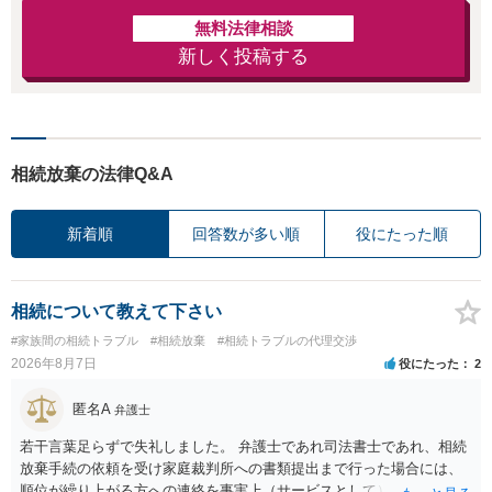
無料法律相談
新しく投稿する
相続放棄の法律Q&A
新着順
回答数が多い順
役にたった順
相続について教えて下さい
#家族間の相続トラブル
#相続放棄
#相続トラブルの代理交渉
2026年8月7日
役にたった
2
匿名A
弁護士
若干言葉足らずで失礼しました。 弁護士であれ司法書士であれ、相続
放棄手続の依頼を受け家庭裁判所への書類提出まで行った場合には、
順位が繰り上がる方への連絡を事実上（サービスとして）行うことは