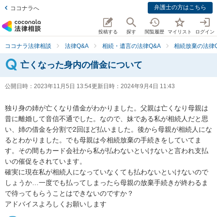
弁護士の方はこちら
ココナラへ
投稿する
探す
閲覧履歴
マイリスト
ログイン
ココナラ法律相談
法律Q&A
相続・遺言の法律Q&A
相続放棄の法律Q
亡くなった身内の借金について
公開日時：
2023年11月5日 13:54
更新日時：
2024年9月4日 11:43
独り身の姉が亡くなり借金がわかりました。父親は亡くなり母親は
昔に離婚して音信不通でした。なので、妹である私が相続人だと思
い、姉の借金を分割で2回ほど払いました。後から母親が相続人にな
るとわかりました。でも母親は今相続放棄の手続きをしていてま
す。その間もカード会社から私が払わないといけないと言われ支払
いの催促をされています。

確実に現在私が相続人になっていなくても払わないといけないので
しょうか…一度でも払ってしまったら母親の放棄手続きが終わるま
で待ってもらうことはできないのですか？

アドバイスよろしくお願いします