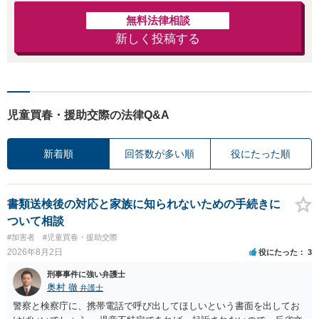
無料法律相談
新しく投稿する
児童買春・援助交際の法律Q&A
新着順
回答数が多い順
役にたった順
書類送検後の対応と家族に知られないための手続きに
ついて相談
#加害者
#児童買春・援助交際
2026年8月2日
役にたった
3
刑事事件に強い弁護士
奥村 徹
弁護士
警察と検察庁に、携帯電話で呼び出してほしいという書面を出してお