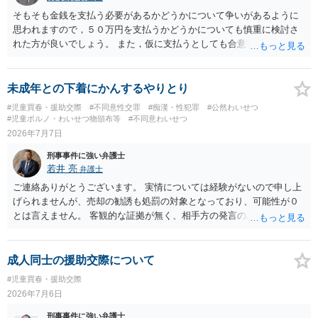
そもそも金銭を支払う必要があるかどうかについて争いがあるように
思われますので，５０万円を支払うかどうかについても慎重に検討さ
れた方が良いでしょう。 また，仮に支払うとしても合意書を交わし，
清算条項等を入れた上で，相手との関係をしっかりと断てるように書
面を作成したうえで支払いをする必要があるでしょう。 一度弁護士に
相談をされた方が良いかと思われます。
未成年との下着にかんするやりとり
#児童買春・援助交際
#不同意性交罪
#痴漢・性犯罪
#公然わいせつ
#児童ポルノ・わいせつ物頒布等
#不同意わいせつ
2026年7月7日
刑事事件に強い弁護士
若井 亮
弁護士
ご連絡ありがとうございます。 実情については経験がないので申し上
げられませんが、売却の勧誘も処罰の対象となっており、可能性が０
とは言えません。 客観的な証拠が無く、相手方の発言のみで逮捕され
るということはないかと思います。
成人同士の援助交際について
#児童買春・援助交際
2026年7月6日
刑事事件に強い弁護士