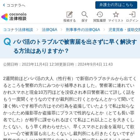
弁護士の方はこちら
ココナラへ
投稿する
探す
閲覧履歴
マイリスト
ログイン
ココナラ法律相談
法律Q&A
刑事事件の法律Q&A
児童買春・援助交
パパ活のトラブルで被害届を出さずに早く解決す
る方法はありますか？
公開日時：
2023年11月4日 12:38
更新日時：
2024年9月4日 11:43
2週間前ほどパパ活の大人（性行有）で新宿のラブホテルから出てく
るところを警察の方にみつかり補導されました。警察署に連れてい
かれスマホと現金10万円ほどを没収され本日警察署にて詳しく話を
もう一度聞くそうなのですが裁判所に行くとかなんとかって聞いて
凄く怖いです相手の方はその行為を盗撮していたようで私は知らな
かったため撮影罪か盗撮罪にプラスで性的なんとか（とても長い罪
名でした）が相手に課せられるぽくて私はこれ以上ことを大きくし
たくない、もう早く終わらせたい、早くスマホとお金を返却して欲
しい一心で被害届も出したくないし裁判所にも行きたくないですが