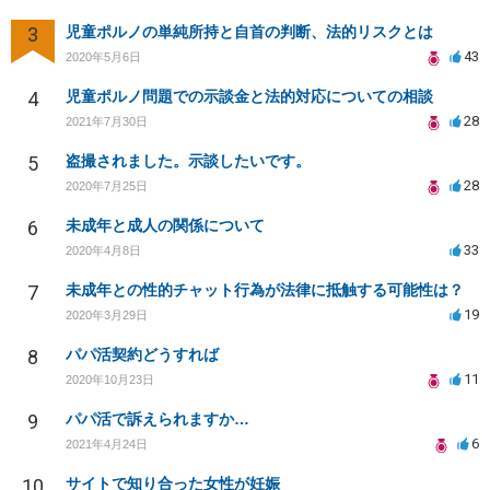
3
児童ポルノの単純所持と自首の判断、法的リスクとは
43
2020年5月6日
4
児童ポルノ問題での示談金と法的対応についての相談
28
2021年7月30日
5
盗撮されました。示談したいです。
28
2020年7月25日
6
未成年と成人の関係について
33
2020年4月8日
7
未成年との性的チャット行為が法律に抵触する可能性は？
19
2020年3月29日
8
パパ活契約どうすれば
11
2020年10月23日
9
パパ活で訴えられますか…
6
2021年4月24日
10
サイトで知り合った女性が妊娠