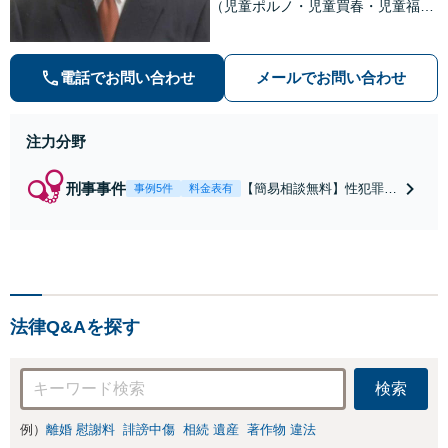
（児童ポルノ・児童買春・児童福祉
法・青少年条例）・ネット犯罪（名
誉毀損・わいせつ物・不正アクセス
等）に非常に詳しい弁護士です
電話でお問い合わせ
メールでお問い合わせ
注力分野
刑事事件
【簡易相談無料】性犯罪
事例5件
料金表有
（不同意性交・不同意わい
せつ）・福祉犯（児童ポル
ノ・児童買春・児童福祉
法・青少年条例）・ネット
犯罪（名誉毀損・わいせつ
物・不正アクセス・リベン
法律Q&Aを探す
ジポルノ罪等）に非常に詳
しい弁護士です
検索
例）
離婚 慰謝料
誹謗中傷
相続 遺産
著作物 違法