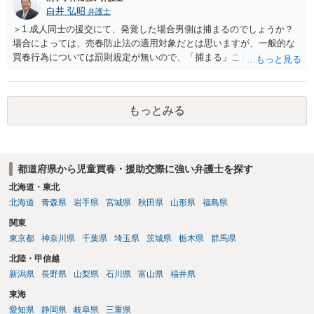
白井 弘昭
弁護士
＞1.成人同士の援交にて、発覚した場合男側は捕まるのでしょうか？
場合によっては、売春防止法の適用対象だとは思いますが、一般的な
買春行為については罰則規定が無いので、「捕まる」ことは無いと思
います。 ＞2.対価を与えての行為が援交にあたると私は認識している
のですが、プレゼント感覚で金品を与えた場合も援交になってしまう
のでしょうか？ 交際＝恋愛感情あり、と定義すれば、恋愛感情が無く
もっとみる
金品目的で交際することは、普通の交際ではなく援助（目的）交際と
なるのでしょうね。 また、交際と交友は異なると思います。交際は、
友人関係（交友）を超えた、性的な関係と考えるべきでしょう。 ＞過
去の成人同士の援交においても、男側は捕まる可能性はあるのでしょ
都道府県から児童買春・援助交際に強い弁護士を探す
うか？ そのような法律の制定については存じ上げませんが、刑法は
「遡及処罰禁止」ですので、当時適法であれば、過去に遡って処罰さ
北海道・東北
れることはありません。 以上、私見ながらご参考まで。
北海道
青森県
岩手県
宮城県
秋田県
山形県
福島県
関東
東京都
神奈川県
千葉県
埼玉県
茨城県
栃木県
群馬県
北陸・甲信越
新潟県
長野県
山梨県
石川県
富山県
福井県
東海
愛知県
静岡県
岐阜県
三重県