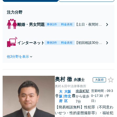
働】不当解雇・残業代請求はおまか
せください
注力分野
離婚・男女問題
【土日・夜間対応
事例1件
料金表有
可】【初回相談30
分無料】「相手方
から書面を提示さ
インターネット
【初回相談30分無
事例3件
料金表有
れたら、サインす
料】状況に応じて
る前にご相談を」
手段を使い分け、
経験豊富な弁護士
他3分野を表示
適切な方法で投稿
が全力で交渉にあ
の削除・発信者情
たります！相手方
報開示請求をおこ
と直接話す精神的
ないます「企業や
負担を軽減「弁護
奥村 徹
お店の風評被害対
弁護士
大阪府
士の交渉で慰謝料
策／売り上げ低下
奥村＆田中法律事務所
金額アップ／減額
防止のために尽
南森町駅
営業時間：09:3
大
大阪
交渉も対応可」
力」加害者側の対
0~17:30（平
阪
市北
から徒歩
|
【完全個室対応】
応可：開示請求の
府
区
日）
7分
意見照会が来たと
【簡易相談無料】性犯罪（不同意わ
きの対処法、被害
いせつ・性的姿態撮影罪）・福祉犯
者との示談交渉