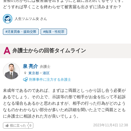
警察の方からには被害届を出すようにと親に言われてるそうです。
どうすれば早くことを終わらせて被害届も出さずに済みますか？
人生ツムツム女 さん
児童買春・援助交際
痴漢・性犯罪
弁護士からの回答タイムライン
泉 亮介
弁護士
東京都
>
港区
刑事事件に注力する弁護士
未成年であるのであれば、まずはご両親としっかり話し合う必要が
あるでしょう。その上で、示談等の形で相手がお金を払って不起訴
となる場合もあるかと思われますが、相手の行った行為がどのよう
なものかわからない部分が多いため詳細を聞いた上でご両親ととも
に弁護士に相談された方が良いでしょう。
2023年11月4日 12:38
役に立った
0