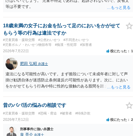
けばいいでしょう。 児童不特定であれば、起訴されないので、反省文
等は不要です。
18歳未満の女子にお金を払って足のにおいをかがせて
もらう等の行為は違法ですか
#児童買春・援助交際
#公然わいせつ
#不同意わいせつ
#児童ポルノ・わいせつ物頒布等
#痴漢・性犯罪
#加害者
2026年7月22日
役にたった
1
肥田 弘昭
弁護士
違法になる可能性が高いです。まず後段について未成年者に対して声
掛け勧誘自体が迷惑防止条例違反の可能性があります。次に、におい
をかがせてもらう行為や特に性的な接触のある股間を踏ませる行為
は、児童に有害行為をさせるとして児童福祉法違反、青少年保護育成
条例違反などに該当する可能性が高いです。ご参考にしてください。
昔のパパ活の悩みの相談です
#児童買春・援助交際
#恐喝・脅迫
#被害者
#特殊詐欺
2026年7月12日
役にたった
2
刑事事件に強い弁護士
泉 亮介
弁護士