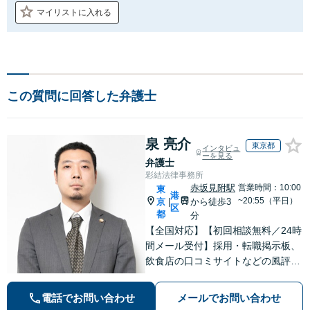
マイリストに入れる
この質問に回答した弁護士
泉 亮介
東京都
インタビュ
ーを見る
弁護士
彩結法律事務所
赤坂見附駅
営業時間：10:00
東
港
~20:55（平日）
京
から徒歩3
|
区
都
分
【全国対応】【初回相談無料／24時
間メール受付】採用・転職掲示板、
飲食店の口コミサイトなどの風評被
害対策など実績あり！【刑事】犯罪
の種類を問わず相談可。可能な限り
電話でお問い合わせ
メールでお問い合わせ
早期対応で駆けつけサポート【労