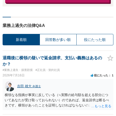
業務上過失の法律Q&A
新着順
回答数が多い順
役にたった順
退職後に横領の疑いで返金請求、支払い義務はあるの
か？
#業務上過失・損害賠償
#正社員・契約社員
2026年7月16日
役にたった
1
吉田 雄大
弁護士
横領なる指摘が事実に反している（≒実際の給与額を超える部分につ
いてあなたが受け取っておられない）のであれば、返金請求は断るべ
きです。横領があったことを証明しなければならないのは会社側なの
で、あなたが証明をする必要はありません。