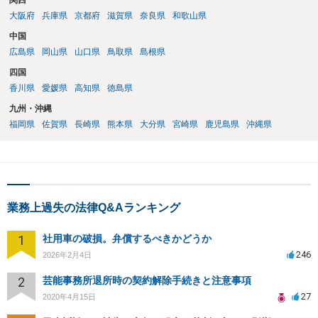
関西
大阪府
兵庫県
京都府
滋賀県
奈良県
和歌山県
中国
広島県
岡山県
山口県
鳥取県
島根県
四国
香川県
愛媛県
高知県
徳島県
九州・沖縄
福岡県
佐賀県
長崎県
熊本県
大分県
宮崎県
鹿児島県
沖縄県
業務上過失の法律Q&Aランキング
1
社用車の破損。弁償するべきかどうか
246
2026年2月4日
2
芸能事務所退所時の契約解除手続きと注意事項
27
2020年4月15日