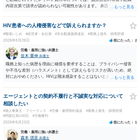
退時の扱いについて親権者に説明されていたかも確認すべきです。 現
内容次第で請求が認められない可能性があります。 弁護士対応を示唆
時点では、安易に支払義務を認めず、契約書、募集記事、LINE等を保
されている状況ですので、ご自身で対応する前にお早めに弁護士にご
存したうえで、請求費目、金額、根拠資料の明示を求めるのがよいと
相談されることをおすすめします。
思います。回答前に弁護士へ相談することをおすすめします。
HIV患者への人権侵害などで訴えられますか？
#職場いじめ
#経営者・会社側
#安全配慮義務違反
#業務上過失・損害賠償
2026年6月26日
役にたった
2
労働・雇用に強い弁護士
並木 重伸
弁護士
職務上知った病歴を理由に補償を要求することは、プライバシー侵害
や不当な差別（ハラスメント）として訴えらるリスクが高いため、絶
対におやめください。HIVは飛沫感染することはないとされています。
どうしても気になる場合は、病名等は一切出さず、咳が多いことなど
について、一般的な衛生問題として会社に相談されることをお勧めし
ます。
エージェントとの契約不履行と不誠実な対応について
相談したい
#個人事業主・フリーランス
#労働・雇用契約違反
#業務上過失・損害賠償
#問題社員の対応
#労働審判
2026年6月23日
役にたった
1
労働・雇用に強い弁護士
森本 偲音
弁護士