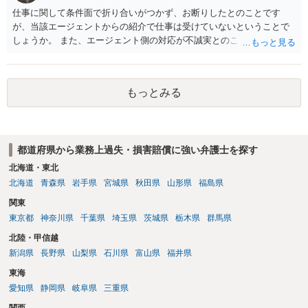
仕事に関して条件面で折り合いがつかず、お断りしたとのことです
が、当該エージェントからの紹介で仕事は受けていないということで
しょうか。 また、エージェント側の対応が不誠実とのことですが、具
体的内容をお聞きしない限りは判断することは難しいと思います。 ま
ずは最寄りの法律事務所にご相談されてはいかがでしょうか。
もっとみる
都道府県から業務上過失・損害賠償に強い弁護士を探す
北海道・東北
北海道
青森県
岩手県
宮城県
秋田県
山形県
福島県
関東
東京都
神奈川県
千葉県
埼玉県
茨城県
栃木県
群馬県
北陸・甲信越
新潟県
長野県
山梨県
石川県
富山県
福井県
東海
愛知県
静岡県
岐阜県
三重県