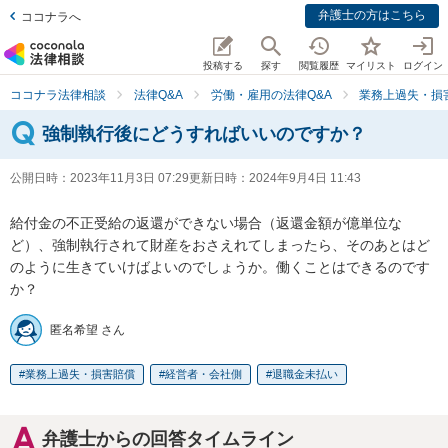
弁護士の方はこちら
ココナラへ
投稿する
探す
閲覧履歴
マイリスト
ログイン
ココナラ法律相談
法律Q&A
労働・雇用の法律Q&A
業務上過失・損
強制執行後にどうすればいいのですか？
公開日時：
2023年11月3日 07:29
更新日時：
2024年9月4日 11:43
給付金の不正受給の返還ができない場合（返還金額が億単位な
ど）、強制執行されて財産をおさえれてしまったら、そのあとはど
のように生きていけばよいのでしょうか。働くことはできるのです
か？
匿名希望 さん
業務上過失・損害賠償
経営者・会社側
退職金未払い
弁護士からの回答タイムライン