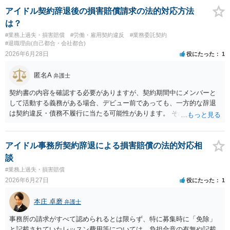
アイドル契約辞退後の損害賠償請求の法的対応方法
は？
#業務上過失・損害賠償
#労働・雇用契約違反
#業務委託契約
#退職理由(自己都合・会社都合)
2026年6月28日
役にたった
1
匿名A
弁護士
契約書の内容を確認する必要がありますが、契約期間中にメンバーと
して活動する義務がある場合、デビュー前であっても、一方的な辞退
は契約違反・債務不履行に当たる可能性があります。 そのため、運営
側に損害賠償請求の余地が全くないとはいえません。新メンバー募集
費用、ライブ準備費用、レッスン関係費用なども、辞退によって実際
に追加で発生した合理的費用であれば、損害として主張される可能性
アイドル事務所契約辞退による損害賠償の法的対応相
があります。 もっとも、運営側の請求額がそのまま認められるわけで
談
はありません。各費目について、具体的な損害、金額、辞退との因果
#業務上過失・損害賠償
関係を示す必要があります。特に「レッスン費用無料」と表示されて
2026年6月27日
役にたった
1
いた場合、辞退後に講師代やスタジオ代を当然に全額請求できるかは
慎重な検討が必要です。 また「家庭の事情」が正当な辞退理由になる
本庄 卓磨
弁護士
かは、その具体的内容によります。介護、転居、健康問題など、活動
継続が客観的に困難といえる事情があるかが重要です。 未成年であれ
事務所の請求がすべて認められるとは限らず、特に募集時に「免除」
ば、契約時に親権者の同意があったか、契約期間・活動義務・中途辞
と記載されていたレッスン費用等については、負担合意の有無や記載