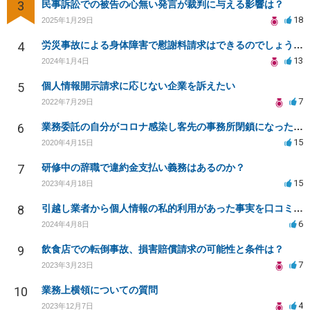
3
民事訴訟での被告の心無い発言が裁判に与える影響は？
18
2025年1月29日
4
労災事故による身体障害で慰謝料請求はできるのでしょうか？
13
2024年1月4日
5
個人情報開示請求に応じない企業を訴えたい
7
2022年7月29日
6
業務委託の自分がコロナ感染し客先の事務所閉鎖になったら損害賠償請求されますか？
15
2020年4月15日
7
研修中の辞職で違約金支払い義務はあるのか？
15
2023年4月18日
8
引越し業者から個人情報の私的利用があった事実を口コミに投稿するのは名誉毀損に該当しますか？
6
2024年4月8日
9
飲食店での転倒事故、損害賠償請求の可能性と条件は？
7
2023年3月23日
10
業務上横領についての質問
4
2023年12月7日