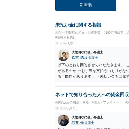
新着順
未払い金に関する相談
#相手(債務者)の所在・財産調査
#140万円以下
#債権回収代行
2026年8月6日
債権回収に強い弁護士
森本 偲音
弁護士
以下のとおり回答させていただきます。 
があるのか ⇒お手当を支払うつもりがな
る可能性があります。 ・未払い金を回収
行請求として３０万円を請求することが
であるため、公序良俗に反する契約とし
い可能性が高いです。 ・相手の氏名や住
ネットで知り合った人への貸金回収
続を利用する場合には、原則として相手方
#少額訴訟の相談・依頼
#個人・プライベート
#
2026年7月7日
債権回収に強い弁護士
若井 亮
弁護士