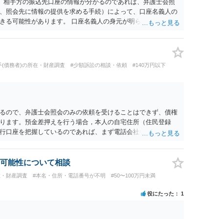
。 相手方の振込先口座の情報が分かるのであれば、弁護士会照
、照会先に情報の提供を求める手続）によって、口座名義人の
きる可能性があります。 口座名義人の身元が明らかになった
面を送るという方法が考えられます。 ただ、弁護士会照会を利
なりコストがかかってしまいます。 また、書面を送っても無視
に、相手方が連絡を寄こしてきても、弁済の資力が無ければ、長
 以上、対応できることはあるものの、コストの面や相手方のリ
手(債務者)の所在・財産調査
#少額訴訟の相談・依頼
#140万円以下
あることをご留意いただく必要があるでしょう。
るので、弁護士会照会のみの依頼を受けることはできず、債権
ります。預金差押えを行う場合，本人の自宅住所（住民登録
行口座を把握しているのであれば、まず電話会社や金融機関等
から最新の住民票を確認していくのが常套手段であり、その上
を弁護士会照会で調べることも多いです（なお、判決記載の住
終的には、強制執行の場合の債務者への送達は、公示送達まで
可能性について相談
ことがほとんどです）。 また、個人事業を行っているのであれ
在・財産調査
#本名・住所・電話番号が不明
#50〜100万円未満
ります（商売によってはその日の売上金を回収できる場合もあ
は物理的な圧力になります）。もちろん、弁護士費用や各種の
役にたった
1
～6,000円程度かかります）の負担を考えると費用倒れの懸念は
は考える必要がありますが、いずれにせよ、弁護士へ直接相談