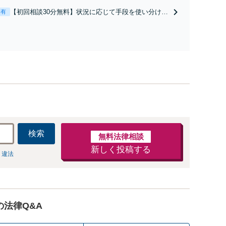
と直接話す精神的負担を軽減「弁護士の交渉で慰謝料
【初回相談30分無料】状況に応じて手段を使い分け、
表有
金額アップ／減額交渉も対応可」【完全個室対応】
適切な方法で投稿の削除・発信者情報開示請求をおこ
ないます「企業やお店の風評被害対策／売り上げ低下
防止のために尽力」加害者側の対応可：開示請求の意
見照会が来たときの対処法、被害者との示談交渉
検索
無料法律相談
新しく投稿する
 違法
の法律Q&A