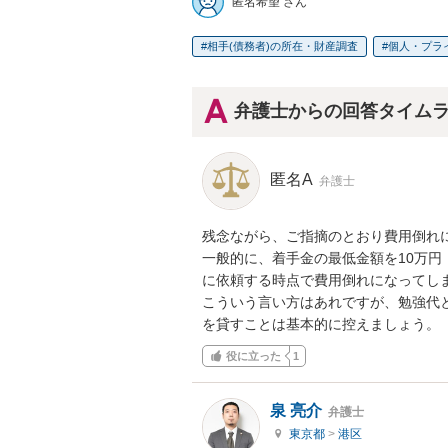
匿名希望 さん
相手(債務者)の所在・財産調査
個人・プラ
弁護士からの回答タイム
匿名A
弁護士
残念ながら、ご指摘のとおり費用倒れに
一般的に、着手金の最低金額を10万
に依頼する時点で費用倒れになってしま
こういう言い方はあれですが、勉強代
を貸すことは基本的に控えましょう。
役に立った
1
泉 亮介
弁護士
東京都
>
港区