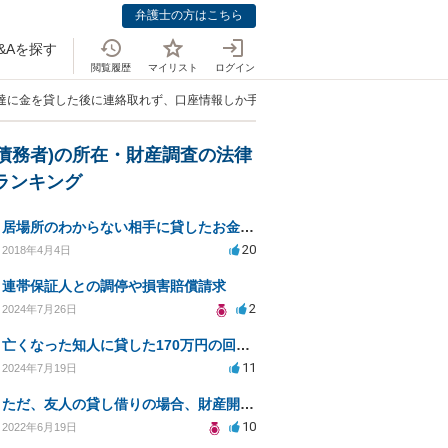
弁護士の方はこちら
&Aを探す
閲覧履歴
マイリスト
ログイン
友達に金を貸した後に連絡取れず、口座情報しか手元にない」
(債務者)の所在・財産調査の法律
Aランキング
居場所のわからない相手に貸したお金を回収(債権回収)できますか？
20
2018年4月4日
連帯保証人との調停や損害賠償請求
2
2024年7月26日
亡くなった知人に貸した170万円の回収方法について相談したい
11
2024年7月19日
ただ、友人の貸し借りの場合、財産開示手続を通じて勤務先を知り、給料の差押えができますか？
10
2022年6月19日