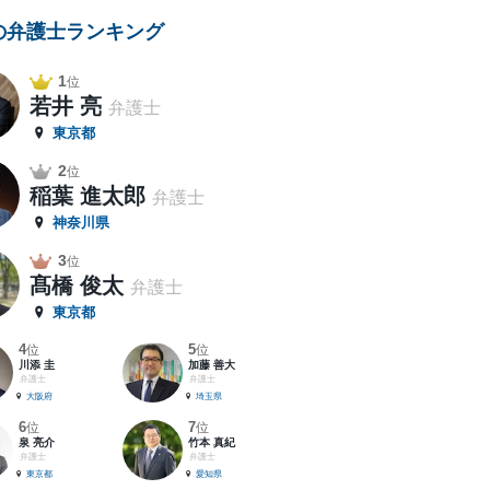
の弁護士ランキング
1
位
若井 亮
弁護士
東京都
2
位
稲葉 進太郎
弁護士
神奈川県
3
位
髙橋 俊太
弁護士
東京都
4
5
位
位
川添 圭
加藤 善大
弁護士
弁護士
大阪府
埼玉県
6
7
位
位
泉 亮介
竹本 真紀
弁護士
弁護士
東京都
愛知県