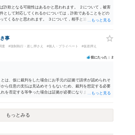
かと思います。
ば詐欺となる可能性はあるかと思われます。 ２について，被害
件として対応してくれるかについては，詐欺であることをどの
ってくるかと思われます。 ３について，相手と連絡が取れるの
渉をすることtなるかと思われます。弁護士を立てることを想定
護士費用との関係から全額回収できたとしてもご自身の経済的
いて，実際の内容次第ですが，可能な場合も多いです。 ５につ
き事
，内容証明については住んで居る場所が判明しないと送付は出来
調査
#強制執行・差し押さえ
#個人・プライベート
#仮差押え
民票上の住所へ住んでいないことを調査したうえで，公示送達
ます。 ７について，プライバシー権侵害や名誉権侵害として相
役にたった
2
ねないため，避けたほうが良いかと思われます。
ことは、仮に裁判をした場合にお手元の証拠で請求が認められそ
手から任意の支払は見込めそうもないため、裁判を想定する必要
入れを否定する等争った場合は証拠が必要になります。 借用書
えば、相手とのＬＩＮＥのやりとりで、 相手からの「１００万
万円の返済はもう少し待って欲しい」等の記載があれば証拠に
は以上ですが、可能であれば、ご依頼になるかは別にして、お近
もっとみる
についてアドバイスを求めることをおすすめいたします。 ご参