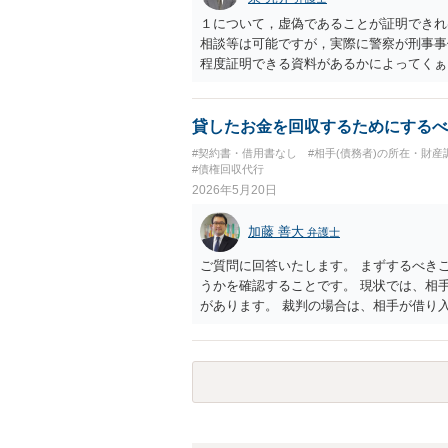
して費用などをお尋ねいただいた方がよい
１について，虚偽であることが証明できれ
相談等は可能ですが，実際に警察が刑事事
程度証明できる資料があるかによってくぁ
であれば内容証明や電話での連絡等から交
されている場合，裁判をする場合だと，弁
な利益は少ないかと思われます。 ４につ
貸したお金を回収するためにするべ
いて，可能かと思われます。 ６について
#契約書・借用書なし
#相手(債務者)の所在・財産
ないでしょう。裁判手続きについては，住
#債権回収代行
という方法により訴訟提起することとなり
2026年5月20日
手から逆に請求を受けるきっかけとなりか
加藤 善大
弁護士
ご質問に回答いたします。 まずするべき
うかを確認することです。 現状では、相
があります。 裁判の場合は、相手が借り
や振込履歴がないとのことですので、 例
円貸してくれてありがとう」とか「１００
なり得るでしょう。 ご質問に対する回答
くの弁護士に直接相談されて、今後の対応
考にしていただけますと幸いです。