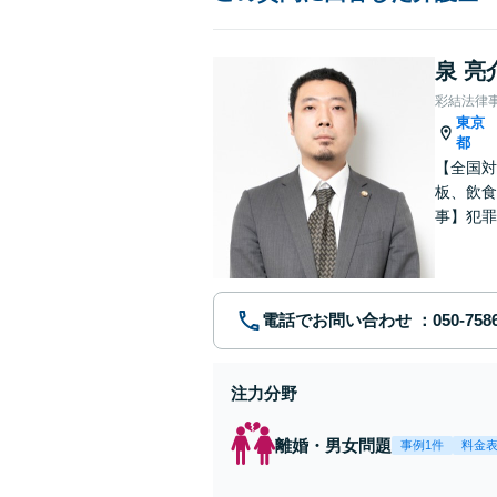
泉 亮
彩結法律
東京
都
【全国対
板、飲食
事】犯罪
ポート【
電話でお問い合わせ
注力分野
離婚・男女問題
事例1件
料金