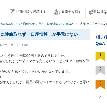
法律相談を投稿する
弁護士を探す
法律Q
法律Q&A
相手(債務者)の所在・財産調査の法律Q&A
法律Q&A「ゲーム
後に連絡取れず、口座情報しか手元にない
相手
Q&
024年12月11日 16:59
1
という理由で45000円を振込で貸しました。

う連絡でしたがその後スマホを売るということですぐに連絡が取
2
込がないためどうしたらいいかとなっています。

。

も考えましたが、費用の面でマイナスになるのでは？と思い
3
4