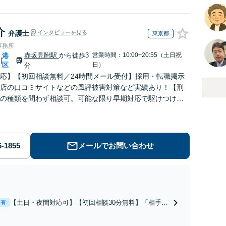
介
弁護士
インタビューを見る
東京都
事務所
赤坂見附駅
から徒歩3
営業時間：10:00~20:55（土日祝
港
|
区
日）
分
応】【初回相談無料／24時間メール受付】採用・転職掲示
店の口コミサイトなどの風評被害対策など実績あり！【刑
の種類を問わず相談可。可能な限り早期対応で駆けつけサ
労働】不当解雇・残業代請求はおまかせください
メールでお問い合わせ
【土日・夜間対応可】【初回相談30分無料】「相手方
表有
から書面を提示されたら、サインする前にご相談を」
経験豊富な弁護士が全力で交渉にあたります！相手方