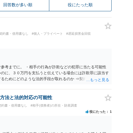
回答数が多い順
役にたった順
#契約書・借用書なし
#個人・プライベート
#遅延損害金回収
ご参考までに。 ・相手の行為が詐欺などの犯罪に当たる可能性
いのに、３０万円を支払うと伝えている場合には詐欺罪に該当す
するためにどのような法的手段が取れるのか ⇒契約に基づく履
考えられますが、 パパ活の契約は、売春防止法に抵触する契約
て 民法上無効（民法９０条）となるため、相手方に請求できな
所が分からない状態でも対応可能なのか ⇒訴訟等の裁判上の手
方法と法的対応の可能性
の住所・氏名を把握している必要があります。
契約書・借用書なし
#相手(債務者)の所在・財産調査
役にたった
1