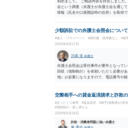
初めまして。 ご相談内容を拝見しました
会という調査（弁護士が弁護士会を通じて
情報（氏名や口座開設時の住所）を取得で
後、住所地に貸金を返還するよう求める書
用する場合には、弁護士への依頼が必要に
をされる可能性も否定できません。 さら
少額訴訟での弁護士会照会について
期間の分割弁済になる可能性もあります。
#個人・プライベート
#契約書・借用書なし
#相
アクション次第であるという点でリスクが
2026年6月27日
川添 圭
弁護士
弁護士会照会は受任事件が要件となってい
回収（強制執行）を依頼いただく必要があ
地）が必要になりますので、電話番号や銀
へ本人確認資料記載の住所を照会し、そこ
で、さらに主要金融機関の口座情報や残高
所に通常送達ができているのであれば、最
交際相手への貸金返済請求と詐欺の
行わなくても付郵便送達等でクリアできる
#ぼったくり被害
#返金請求
#相手(債務者)の所
ば、店舗への動産執行も効果的な場合があ
#強制執行・差し押さえ
りますし、そうでなくても、執行官の訪問
2026年6月26日
実費（弁護士会照会には1回あたり5,000
詐欺・消費者問題に強い弁護士
ありますので、最終的にどこまでやるのか
泉 亮介
弁護士