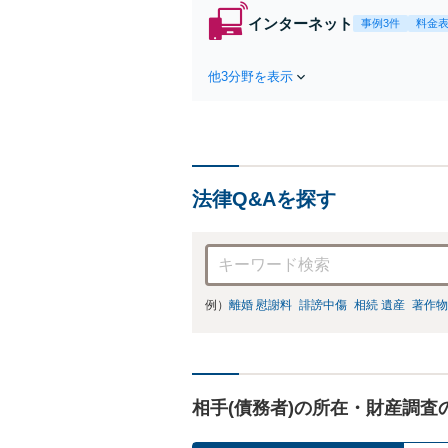
インターネット
事例3件
料金
他3分野を表示
法律Q&Aを探す
例）
離婚 慰謝料
誹謗中傷
相続 遺産
著作物
相手(債務者)の所在・財産調査