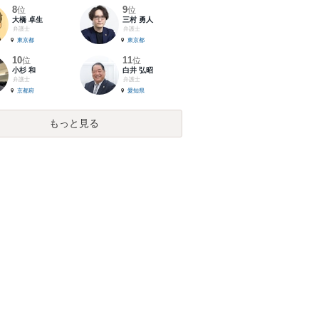
8
9
位
位
大橋 卓生
三村 勇人
弁護士
弁護士
東京都
東京都
10
11
位
位
小杉 和
白井 弘昭
弁護士
弁護士
京都府
愛知県
もっと見る