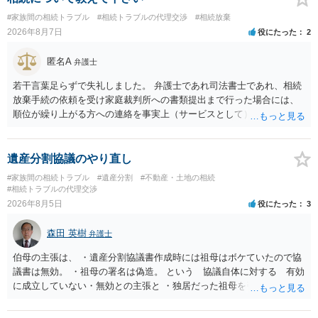
意により委託契約は有効に成立しています。
#家族間の相続トラブル
#相続トラブルの代理交渉
#相続放棄
2026年8月7日
役にたった
2
匿名A
弁護士
若干言葉足らずで失礼しました。 弁護士であれ司法書士であれ、相続
放棄手続の依頼を受け家庭裁判所への書類提出まで行った場合には、
順位が繰り上がる方への連絡を事実上（サービスとして）行うことは
あります。その「連絡」だけを弁護士が業務としてお受けすることは
できない、という意味でした。
遺産分割協議のやり直し
#家族間の相続トラブル
#遺産分割
#不動産・土地の相続
#相続トラブルの代理交渉
2026年8月5日
役にたった
3
森田 英樹
弁護士
伯母の主張は、 ・遺産分割協議書作成時には祖母はボケていたので協
議書は無効。 ・祖母の署名は偽造。 という 協議自体に対する 有効
に成立していない・無効との主張と ・独居だった祖母を引き取り、家
を売却して施設入所の費用を作るということで、家を父が単独取得し
たが父が祖母を自宅に引き取った後、家の売却前に入院してそのまま