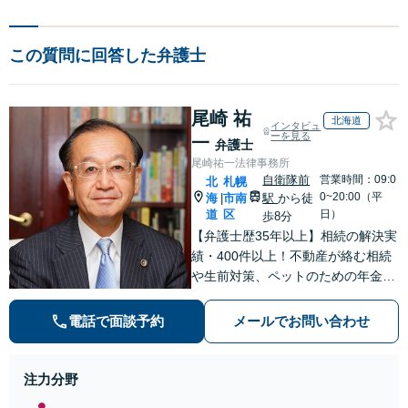
この質問に回答した弁護士
尾崎 祐
北海道
インタビュ
ーを見る
一
弁護士
尾崎祐一法律事務所
自衛隊前
営業時間：09:0
北
札幌
0~20:00（平
海
市南
駅
から徒
|
道
区
日）
歩8分
【弁護士歴35年以上】相続の解決実
績・400件以上！不動産が絡む相続
や生前対策、ペットのための年金シ
ステムなど【自衛隊前駅8分】交通
事故・借金・刑事事件・不動産トラ
電話で面談予約
メールでお問い合わせ
ブルなど幅広く対応。依頼者の背景
に潜む原因をしっかり把握すること
を心がけています。
注力分野