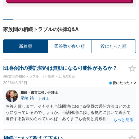
家族間の相続トラブルの法律Q&A
新着順
回答数が多い順
役にたった順
団地会計の委託契約は無効になる可能性があるか？
#家族間の相続トラブル
#不動産・土地の相続
2026年8月9日
役にたった
2
相続・遺言に強い弁護士
尾崎 祐一
弁護士
お答え致します。そもそも当該団地における役員の選任方法はどのよ
うになっているのでしょうか。当該団地における規約において総会で
選任する旨決められていれば，あくまでも会長と貴殿相互間における
団地会計の委託契約であって貴殿が役員になることはありません。但
し，団地と貴殿との委託契約は有効に成立しています。当該団地にお
ける役員の選任が会長の専権でできるのであれば，貴殿と会長との合
相続について教えて下さい