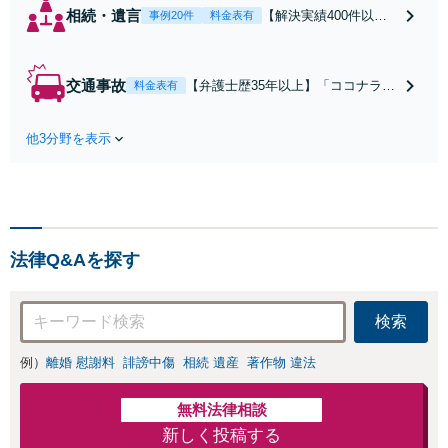
相続・遺言
【解決実績400件以
事例20件
料金表有
上】【初回相談無料】
【弁護士歴35年以上】
不動産や相続税が絡む
交通事故
【弁護士歴35年以上】「ココナラを
料金表有
事案にも対応可。培っ
見た」で相談無料！後遺障害、死亡
たノウハウを活かして
事故などの実績豊富【セカンドオピ
迅速かつ的確に事件処
他3分野を表示
ニオン可】保険会社の言いなりにな
理にあたります。相続
らないよう窓口対応いたします（公
の生前対策やペットの
財）交通事故紛争処理センターあっ
ための年金システムも
旋委員、札幌地方・簡易裁判所調停
お任せ【完全個室】
委員の経験あり
【自衛隊前駅8分】
法律Q&Aを探す
検索
例）
離婚 慰謝料
誹謗中傷
相続 遺産
著作物 違法
無料法律相談
新しく投稿する