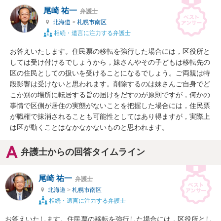
尾崎 祐一
弁護士
北海道
>
札幌市南区
相続・遺言に注力する弁護士
お答えいたします。住民票の移転を強行した場合には，区役所と
しては受け付けるでしょうから，妹さんやその子どもは移転先の
区の住民としての扱いを受けることになるでしょう。ご両親は特
段影響は受けないと思われます。削除するのは妹さんご自身でど
こか別の場所に転居する旨の届けをだすのが原則ですが，何かの
事情で区側が居住の実態がないことを把握した場合には，住民票
が職権で抹消されることも可能性としてはあり得ますが，実際上
は区が動くことはなかなかないものと思われます。
弁護士からの回答タイムライン
尾崎 祐一
弁護士
北海道
>
札幌市南区
相続・遺言に注力する弁護士
お答えいたします。住民票の移転を強行した場合には，区役所とし