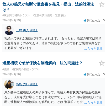
亡くなったので、騙された という 協議自体の成立を認めたうえで
故人の義兄が無断で遺言書を発見・提出、法的対処法
債務不履行・詐欺という主張 の大きく２つの主張があるようですが い
は？
ずれの主張も伯母が主張とともに立証する必要があり 立証は困難な
#家族間の相続トラブル
#遺言の真偽鑑定・遺言無効
ケースと思われます。伯母の主張は矛盾・抵触する可能性があります
2026年7月29日
役にたった
3
ので 伯母の出方を見ながら対応するのが良いでしょう。 伯母からの
追及で対応に苦慮されているのであれば 弁護士に相談されるのがよ
三村 勇人
弁護士
いです。
相続人であれば検認に呼び出されます。 もっとも、検認の場では簡単
な意見を言うのみであり、遺言の無効を争うのであれば別途裁判をす
る必要がございます。
遺産相続で弟が保険を無断解約、法的問題は？
#協議
#家族間の相続トラブル
2026年7月26日
役にたった
3
高島 秀行
弁護士
弟が勝手に被相続人の判子を使って、相続人共有状態の保険金の解約
をし、現金を受け取ることは合法なのでしょうか？ 弟が被相続人に無
断で被相続人の保険契約を解約したことは 刑事的にも犯罪となる可能
性があり、民事的には無効だと思います。 保険会社で解約の際に提出