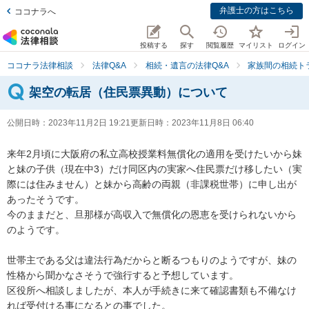
弁護士の方はこちら
ココナラへ
投稿する
探す
閲覧履歴
マイリスト
ログイン
ココナラ法律相談
法律Q&A
相続・遺言の法律Q&A
家族間の相続ト
架空の転居（住民票異動）について
公開日時：
2023年11月2日 19:21
更新日時：
2023年11月8日 06:40
来年2月頃に大阪府の私立高校授業料無償化の適用を受けたいから妹
と妹の子供（現在中3）だけ同区内の実家へ住民票だけ移したい（実
際には住みません）と妹から高齢の両親（非課税世帯）に申し出が
あったそうです。

今のままだと、旦那様が高収入で無償化の恩恵を受けられないから
のようです。

世帯主である父は違法行為だからと断るつもりのようですが、妹の
性格から聞かなさそうで強行すると予想しています。

区役所へ相談しましたが、本人が手続きに来て確認書類も不備なけ
れば受付ける事になるとの事でした。
