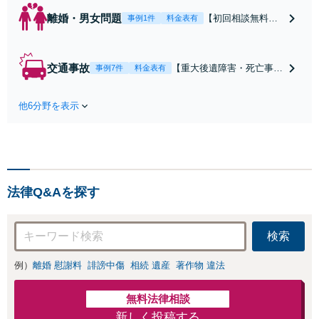
離婚・男女問題
【初回相談無料】
事例1件
料金表有
【電話・オンライ
ン相談対応】あな
たにとって有利な
交通事故
【重大後遺障害・死亡事案
事例7件
料金表有
条件で離婚ができ
などの実績多数】「被害者
るよう、経験豊富
救済を第一に」一日でも早
な弁護士が多角的
他6分野を表示
く日常を取り戻せるよう、
な視点でアドバイ
私が力になります【初回相
ス「親権・監護
談無料】【電話・オンライ
権・面会交流に実
ン相談対応】「スピード対
績あり」子の引渡
応・納得できる解決を」
し・認知・親子関
「刑事裁判のニーズにも対
係不存在確認など
法律Q&Aを探す
応」【休日・夜間相談可】
もご相談下さい
【子連れ相談可】
検索
例）
離婚 慰謝料
誹謗中傷
相続 遺産
著作物 違法
無料法律相談
新しく投稿する