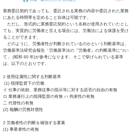
業務委託契約であっても、委託される業務の内容や委託された業務
にあたる時間帯を定めること自体は可能です。

　ただし、形式的に業務委託契約という名称が使用されていたとし
ても、実質的に労働者と言える場合には、労働法による保護を受け
ることができます。

　どのように、労働者性が判断されているのかという判断基準は、
労働基準法研究会報告「労働基準法の『労働者』の判断基準につい
て」 (昭和 60 年)が参考になります。そこで挙げられている基準
は、以下のとおりです。

1 使用従属性に関する判断基準

 (1) 指揮監督下の労働

イ 仕事の依頼、業務従事の指示等に対する諾否の自由の有無

ロ 業務遂行上の指揮監督の有無 ハ 拘束性の有無

二 代替性の有無

(2) 報酬の労務対償性

2 労働者性の判断を補強する要素 

(1) 事業者性の有無
