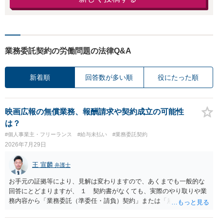
業務委託契約の労働問題の法律Q&A
新着順
回答数が多い順
役にたった順
映画広報の無償業務、報酬請求や契約成立の可能性
は？
#個人事業主・フリーランス
#給与未払い
#業務委託契約
2026年7月29日
王 宣麟
弁護士
お手元の証拠等により、見解は変わりますので、あくまでも一般的な
回答にとどまりますが、 １ 契約書がなくても、実際のやり取りや業
務内容から「業務委託（準委任・請負）契約」または「雇用契約」が
黙示に成立していると評価される余地があります。 もっとも、当初ボ