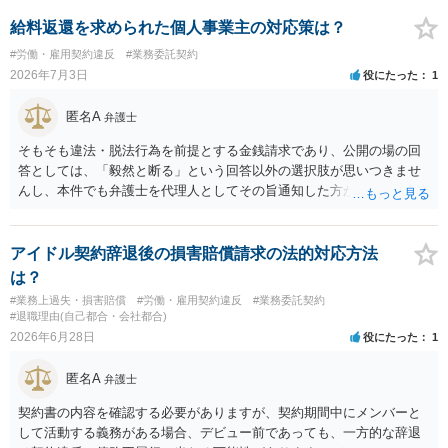
ランティア・無償協力という色彩が強かった場合には、契約内容（有
償か無償か）について当事者間の認識が大きな争点となり得ます。
給料返還を求められた個人事業主の対応策は？
２ 上記を前提に、これまでの業務についても、有償の業務委託契約
#労働・雇用契約違反
#業務委託契約
や雇用契約が成立していた前提で給与を請求するルートなどが理論上
2026年7月3日
役にたった
1
考えられます。 もっとも、裁判等で必ず認められるわけではなく、当
事者の認識やメール・チャットの内容等の証拠関係によって結論が変
匿名A
弁護士
わります。 ３ 報酬額については、事前の取決めがなくても、同種業
務の相場や通常の報酬水準を基準に「相当額」を算定して請求するこ
そもそも違法・脱法行為を前提とする金銭請求であり、公開の場の回
と自体は法律上否定されません。 ただし、相手方が「無償のつもりだ
答としては、「毅然と断る」という回答以外の選択肢が思いつきませ
った」と反論する可能性も高く、請求額の全額がそのまま認められる
んし、本件でも弁護士を代理人としてその旨通知した方がよい事案で
とは限らないため、交渉の場面では「理論上の満額」と「現実的な落
はないかと思います。
としどころ」を分けて考える必要があります。 ４ 制作側から名刺が
支給され、その肩書きで外部と打合せ・広報活動を行っていた事実
アイドル契約辞退後の損害賠償請求の法的対応方法
は、「プロジェクトの一員として継続的に業務を担当していた」こと
は？
を裏付ける有力な事情になります。もっとも、名刺の存在だけで有償
#業務上過失・損害賠償
#労働・雇用契約違反
#業務委託契約
契約や具体的な報酬額が自動的に認められるわけではなく、あくまで
#退職理由(自己都合・会社都合)
他の証拠と併せて評価される位置付けです。 ５ 今後も関わる場合
2026年6月28日
役にたった
1
は、業務範囲、報酬、期間・解約条件、著作権・クレジット表記、費
用負担等を明確に定めた業務委託契約書を締結しておくことを強くお
匿名A
弁護士
すすめします。円満な話し合いのためには、 ・これまでの業務内容・
負担を時系列で整理し事実関係を共有すること ・「過去の貢献への最
契約書の内容を確認する必要がありますが、契約期間中にメンバーと
低限の謝意・一部清算」と「今後の関係・契約条件」の双方につい
して活動する義務がある場合、デビュー前であっても、一方的な辞退
て、複数の選択肢を用意して提案すること を意識されるとよいかと思