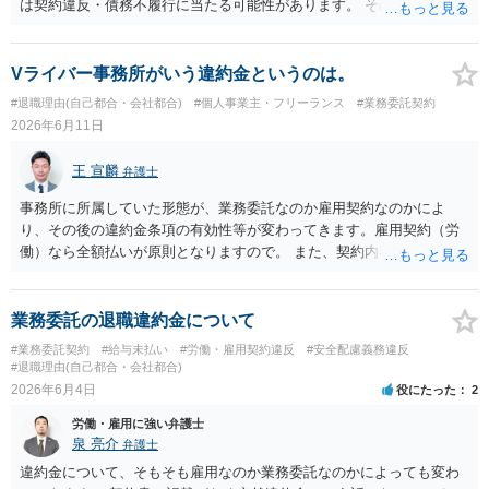
は契約違反・債務不履行に当たる可能性があります。 そのため、運営
います。 いずれにしても、契約書がないまま継続してきた経緯や、お
側に損害賠償請求の余地が全くないとはいえません。新メンバー募集
互いの認識・証拠関係によって結論が左右されるため、この回答はあ
費用、ライブ準備費用、レッスン関係費用なども、辞退によって実際
くまで一般論にとどまるものです。 具体的な見通しや請求可能額の目
に追加で発生した合理的費用であれば、損害として主張される可能性
Vライバー事務所がいう違約金というのは。
安については、実際のメール・チャット・業務内容の資料をお持ちの
があります。 もっとも、運営側の請求額がそのまま認められるわけで
#退職理由(自己都合・会社都合)
#個人事業主・フリーランス
#業務委託契約
うえ、弁護士に個別相談されることをおすすめします。
はありません。各費目について、具体的な損害、金額、辞退との因果
2026年6月11日
関係を示す必要があります。特に「レッスン費用無料」と表示されて
いた場合、辞退後に講師代やスタジオ代を当然に全額請求できるかは
王 宣麟
弁護士
慎重な検討が必要です。 また「家庭の事情」が正当な辞退理由になる
かは、その具体的内容によります。介護、転居、健康問題など、活動
事務所に所属していた形態が、業務委託なのか雇用契約なのかによ
継続が客観的に困難といえる事情があるかが重要です。 未成年であれ
り、その後の違約金条項の有効性等が変わってきます。雇用契約（労
ば、契約時に親権者の同意があったか、契約期間・活動義務・中途辞
働）なら全額払いが原則となりますので。 また、契約内容を合意した
退時の扱いについて親権者に説明されていたかも確認すべきです。 現
後に、会社サイドで一方的に契約内容を変更することはできないの
時点では、安易に支払義務を認めず、契約書、募集記事、LINE等を保
で、一定の違約金を後から一方的に請求された場合、支払義務負わな
存したうえで、請求費目、金額、根拠資料の明示を求めるのがよいと
いケースもあります。 詳しくは具体的な契約内容等にもよりますの
業務委託の退職違約金について
思います。回答前に弁護士へ相談することをおすすめします。
で、契約書等一式をそろえて弁護士からアドバイスをもらうのも一つ
#業務委託契約
#給与未払い
#労働・雇用契約違反
#安全配慮義務違反
かと思われます。
#退職理由(自己都合・会社都合)
2026年6月4日
役にたった
2
労働・雇用に強い弁護士
泉 亮介
弁護士
違約金について、そもそも雇用なのか業務委託なのかによっても変わ