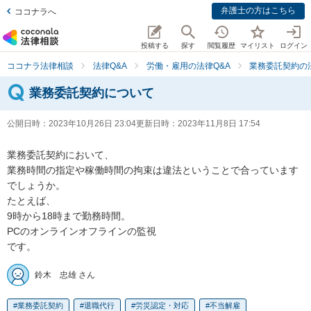
弁護士の方はこちら
ココナラへ
投稿する
探す
閲覧履歴
マイリスト
ログイン
ココナラ法律相談
法律Q&A
労働・雇用の法律Q&A
業務委託契約の
業務委託契約について
公開日時：
2023年10月26日 23:04
更新日時：
2023年11月8日 17:54
業務委託契約において、

業務時間の指定や稼働時間の拘束は違法ということで合っています
でしょうか。

たとえば、

9時から18時まで勤務時間。

PCのオンラインオフラインの監視

です。
鈴木 忠雄 さん
業務委託契約
退職代行
労災認定・対応
不当解雇