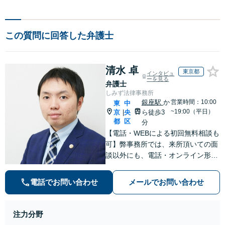
この質問に回答した弁護士
清水 卓
東京都
インタビュ
ーを見る
弁護士
しみず法律事務所
銀座駅
か
営業時間：10:00
東
中
~19:00（平日）
京
央
ら徒歩3
|
都
区
分
【電話・WEBによる初回無料相談も
可】弊事務所では、来所頂いての面
談以外にも、電話・オンライン形式
での初回無料相談も実施中。すぐに
弁護士にご相談頂くことで、今のご
電話でお問い合わせ
メールでお問い合わせ
不安が和らぐとともに、問題解決の
ために前に進むことができます。
注力分野