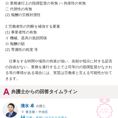
ロ 業務遂行上の指揮監督の有無 ハ 拘束性の有無

二 代替性の有無

(2) 報酬の労務対償性

2 労働者性の判断を補強する要素 

(1) 事業者性の有無

イ 機械、器具の負担関係

ロ 報酬の額

(2) 専属性の程度 等

　仕事をする時間や場所の拘束が強い、依頼や指示に対する諾否
の自由がない、業務を遂行する上で上司等のの指揮監督がなされ
る等の事情がある場合には、実質は労働者と言える可能性が出て
きます。
弁護士からの回答タイムライン
清水 卓
弁護士
東京都
>
中央区
労働・雇用に注力する弁護士