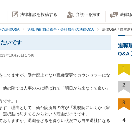
法律相談を投稿する
弁護士を探す
法律Q
の法律Q&A
退職理由(自己都合・会社都合)の法律Q&A
法律Q&A「自主
したいです
退職
Q&
023年10月26日 17:46
1
をしてますが、受付廃止となり職種変更でカウンセラーにな
2
、他の院では人事の人に呼ばれて「明日から来なくて良い」
です。）

3
ます。理由として、仙台院所属の方が「札幌院にいくか（家
、選択肢は与えてるからという理由だそうです。

4
ておりますが、退職せざるを得ない状況でも自主退社になる