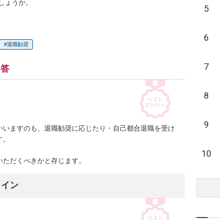
しょうか。
5
6
退職勧奨
7
回答
8
9
いいますのも、退職勧奨に応じたり・自己都合退職を受け
。

10
いただくべきかと存じます。
ライン