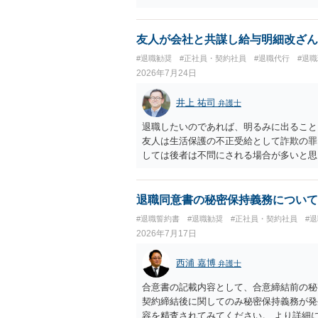
友人が会社と共謀し給与明細改ざん
#退職勧奨
#正社員・契約社員
#退職代行
#退
2026年7月24日
井上 祐司
弁護士
退職したいのであれば、明るみに出ること
友人は生活保護の不正受給として詐欺の罪
しては後者は不問にされる場合が多いと思
退職同意書の秘密保持義務について
#退職誓約書
#退職勧奨
#正社員・契約社員
#
2026年7月17日
西浦 嘉博
弁護士
合意書の記載内容として、合意締結前の秘
契約締結後に関してのみ秘密保持義務が発
容を精査されてみてください。 より詳細