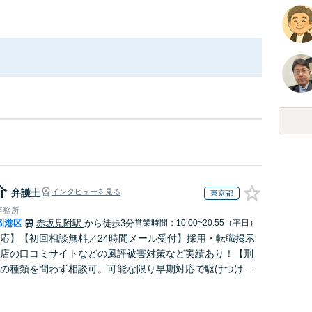
介
弁護士
インタビューを見る
東京都
事務所
都
港区
赤坂見附駅
から徒歩3分
営業時間：10:00~20:55（平日）
|
応】【初回相談無料／24時間メール受付】採用・転職掲示
店の口コミサイトなどの風評被害対策など実績あり！【刑
の種類を問わず相談可。可能な限り早期対応で駆けつけサ
労働】不当解雇・残業代請求はおまかせください