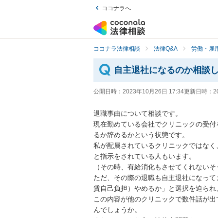
ココナラへ
ココナラ法律相談
法律Q&A
労働・雇用
自主退社になるのか相談
公開日時：
2023年10月26日 17:34
更新日時：
2
退職事由について相談です。

現在勤めている会社でクリニックの受付
るか辞めるかという状態です。

私が配属されているクリニックではなく
と指示をされている人もいます。

（その時、有給消化もさせてくれないそう
ただ、その際の退職も自主退社になって
賃自己負担）やめるか」と選択を迫られ
この内容が他のクリニックで数件話が出
んでしょうか。
