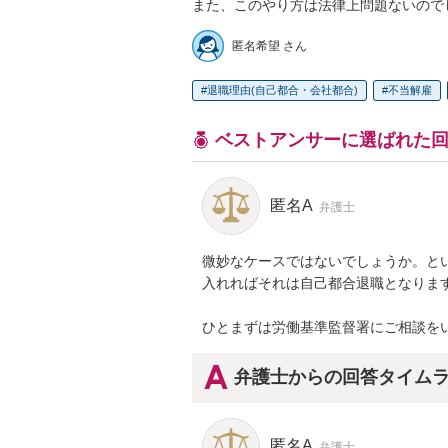
また、このやり方は法律上問題ないので
匿名希望 さん
退職理由(自己都合・会社都合)
不当解雇
ベストアンサーに選ばれた
匿名A
弁護士
微妙なケースではないでしょうか。と
入れればそれは自己都合退職となります
ひとまずは労働基準監督署にご相談を
弁護士からの回答タイム
匿名A
弁護士