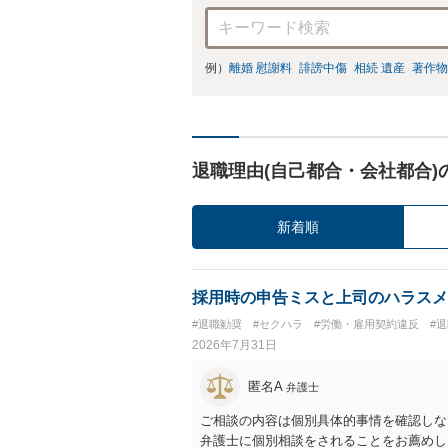
例）
離婚 慰謝料
誹謗中傷
相続 遺産
著作物
退職理由(自己都合・会社都合)
新着順
採用時の申告ミスと上司のハラスメ
#退職勧奨
#セクハラ
#労働・雇用契約違反
#
2026年7月31日
匿名A
弁護士
ご相談の内容は個別具体的事情を確認しな
弁護士に個別相談をされることをお薦めし