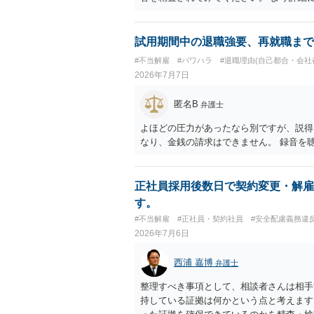
ることを検討ください。
試用期間中の退職強要、再就職まで
#不当解雇
#パワハラ
#退職理由(自己都合・会社
2026年7月7日
匿名B
弁護士
よほどの圧力があったなら別ですが、説得
なり、金銭の請求はできません。 録音を
正社員採用後数日で契約変更・解雇
す。
#不当解雇
#正社員・契約社員
#安全配慮義務違
2026年7月6日
西浦 嘉博
弁護士
整理すべき事項として、相談者さんは相手
持している証拠は何かという点と考えます