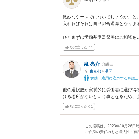
微妙なケースではないでしょうか。と
入れればそれは自己都合退職となります
ひとまずは労働基準監督署にご相談を
役に立った
1
泉 亮介
弁護士
東京都
>
港区
労働・雇用に注力する弁護士
他の選択肢が実質的に労働者に選び得
ける場所がないという事となるため、
役に立った
1
この投稿は、2023年10月26
ご自身の責任のもと適法性・有