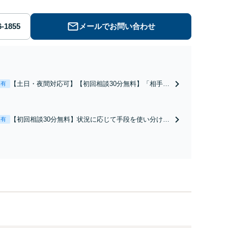
メールでお問い合わせ
【土日・夜間対応可】【初回相談30分無料】「相手方
表有
から書面を提示されたら、サインする前にご相談を」
経験豊富な弁護士が全力で交渉にあたります！相手方
と直接話す精神的負担を軽減「弁護士の交渉で慰謝料
【初回相談30分無料】状況に応じて手段を使い分け、
表有
金額アップ／減額交渉も対応可」【完全個室対応】
適切な方法で投稿の削除・発信者情報開示請求をおこ
ないます「企業やお店の風評被害対策／売り上げ低下
防止のために尽力」加害者側の対応可：開示請求の意
見照会が来たときの対処法、被害者との示談交渉