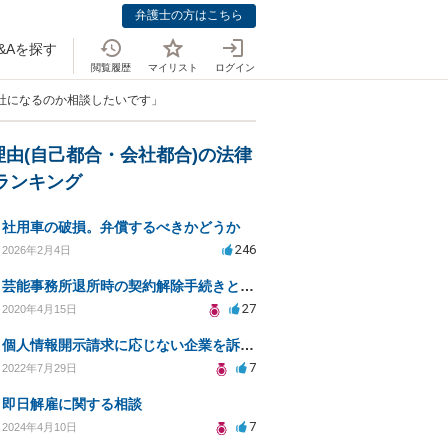
弁護士の方はこちら
&Aを探す
閲覧履歴
マイリスト
ログイン
退社になるのか相談したいです」
理由(自己都合・会社都合)の法律
Aランキング
社用車の破損。弁償するべきかどうか
246
2026年2月4日
芸能事務所退所時の契約解除手続きと注意事項
27
2020年4月15日
個人情報開示請求に応じない企業を訴えたい
7
2022年7月29日
即日解雇に関する相談
7
2024年4月10日