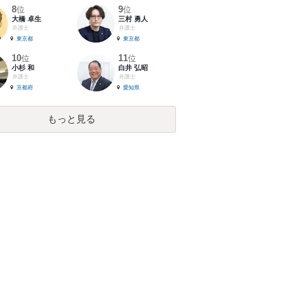
8
9
位
位
大橋 卓生
三村 勇人
弁護士
弁護士
東京都
東京都
10
11
位
位
小杉 和
白井 弘昭
弁護士
弁護士
京都府
愛知県
もっと見る