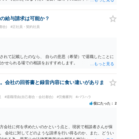
の給与請求は可能か？
都合)
#正社員・契約社員
されて記載したのなら、 自らの意思（希望）で退職したことに
聴かせられる場での相談をおすすめします。
。会社の回答書と録音内容に食い違いがありま
反
#退職理由(自己都合・会社都合)
#労働審判
#パワハラ
役にたった
2
方会社に何を求めたいのかという点と、現状で相談者さんが保
。 会社に対してどのような請求を行い得るのか、また、どうい