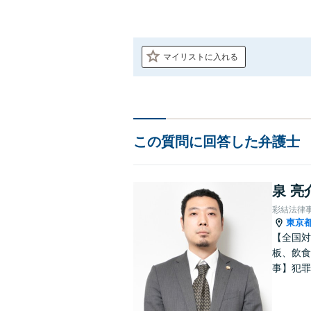
マイリストに入れる
この質問に回答した弁護士
泉 亮
彩結法律
東京
【全国対
板、飲食
事】犯罪
ポート【