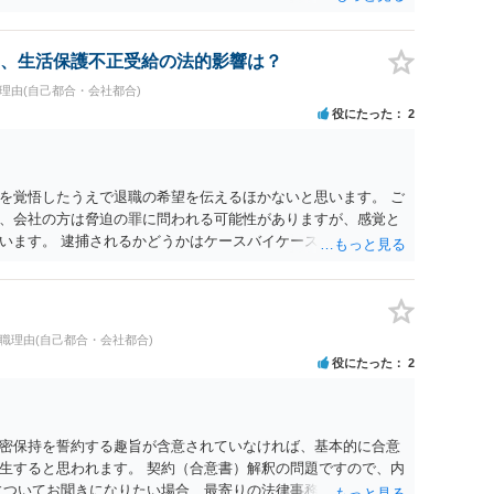
、生活保護不正受給の法的影響は？
職理由(自己都合・会社都合)
役にたった
2
を覚悟したうえで退職の希望を伝えるほかないと思います。 ご
、会社の方は脅迫の罪に問われる可能性がありますが、感覚と
います。 逮捕されるかどうかはケースバイケースです。
退職理由(自己都合・会社都合)
役にたった
2
密保持を誓約する趣旨が含意されていなければ、基本的に合意
生すると思われます。 契約（合意書）解釈の問題ですので、内
についてお聞きになりたい場合、最寄りの法律事務所で相談され