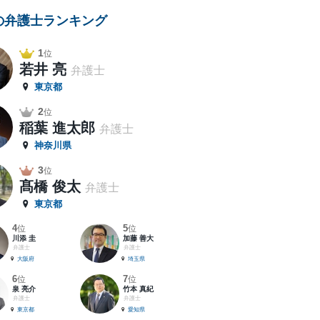
の弁護士ランキング
1
位
若井 亮
弁護士
東京都
2
位
稲葉 進太郎
弁護士
神奈川県
3
位
髙橋 俊太
弁護士
東京都
4
5
位
位
川添 圭
加藤 善大
弁護士
弁護士
大阪府
埼玉県
6
7
位
位
泉 亮介
竹本 真紀
弁護士
弁護士
東京都
愛知県