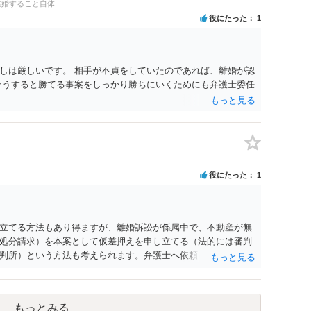
離婚すること自体
役にたった
1
しは厳しいです。 相手が不貞をしていたのであれば、離婚が認
そうすると勝てる事案をしっかり勝ちにいくためにも弁護士委任
役にたった
1
立てる方法もあり得ますが、離婚訴訟が係属中で、不動産が無
処分請求）を本案として仮差押えを申し立てる（法的には審判
判所）という方法も考えられます。弁護士へ依頼しているので
い。
もっとみる