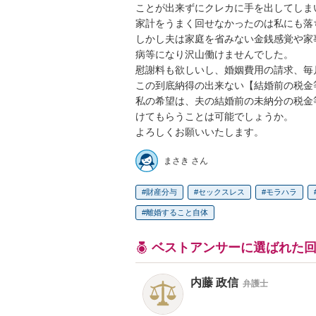
ことが出来ずにクレカに手を出してしま
家計をうまく回せなかったのは私にも落
しかし夫は家庭を省みない金銭感覚や家
病等になり沢山働けませんでした。

慰謝料も欲しいし、婚姻費用の請求、毎
この到底納得の出来ない【結婚前の税金
私の希望は、夫の結婚前の未納分の税金
けてもらうことは可能でしょうか。

よろしくお願いいたします。
まさき さん
財産分与
セックスレス
モラハラ
離婚すること自体
ベストアンサーに選ばれた
内藤 政信
弁護士