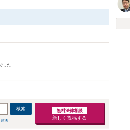
でした
検索
無料法律相談
新しく投稿する
 違法