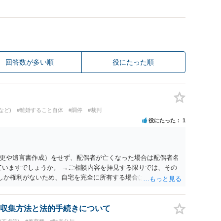
回答数が多い順
役にたった順
など)
#離婚すること自体
#調停
#裁判
役にたった
1
更や遺言書作成）をせず、配偶者が亡くなった場合は配偶者名
ていますでしょうか。 →ご相談内容を拝見する限りでは、その
２しか権利がないため、自宅を完全に所有する場合は、他の相続
の支払いが必要になります。
収集方法と法的手続きについて