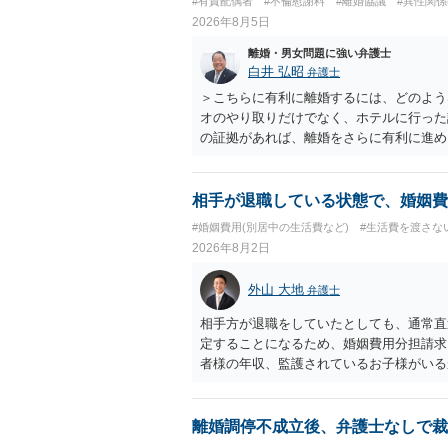
#有責配偶者
#不倫慰謝料
#離婚協議
#異性関係
2026年8月5日
離婚・男女問題に強い弁護士
白井 弘昭
弁護士
＞こちらに有利に離婚するには、どのよう
オのやり取りだけでなく、ホテルに行った
の証拠があれば、離婚をさらに有利に進め
きると思われます。 ただし、不貞発覚後
がありますので、ご注意ください。 以上
相手が退職している状態で、婚姻費
#婚姻費用(別居中の生活費など)
#生活費を渡さな
2026年8月2日
外山 大地
弁護士
相手方が退職をしていたとしても、通常直
定することになるため、婚姻費用分担請求
者様の年収、監護されているお子様がいる
ます。
離婚調停不成立後、弁護士なしで裁