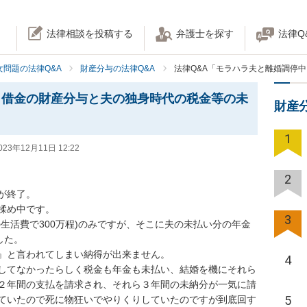
法律相談を投稿する
弁護士を探す
法律Q
女問題の法律Q&A
財産分与の法律Q&A
法律Q&A「モラハラ夫と離婚調停
、借金の財産分与と夫の独身時代の税金等の未
財産
1
023年12月11日 12:22
2
終了。

め中です。

3
生活費で300万程)のみですが、そこに夫の未払い分の年金
た。

』と言われてしまい納得が出来ません。

4
してなかったらしく税金も年金も未払い、結婚を機にそれら
２年間の支払を請求され、それら３年間の未納分が一気に請
5
ていたので死に物狂いでやりくりしていたのですが到底回す