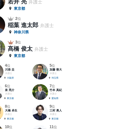
若井 亮
弁護士
東京都
2
位
稲葉 進太郎
弁護士
神奈川県
3
位
髙橋 俊太
弁護士
東京都
4
5
位
位
川添 圭
加藤 善大
弁護士
弁護士
大阪府
埼玉県
6
7
位
位
泉 亮介
竹本 真紀
弁護士
弁護士
東京都
愛知県
8
9
位
位
大橋 卓生
三村 勇人
弁護士
弁護士
東京都
東京都
10
11
位
位