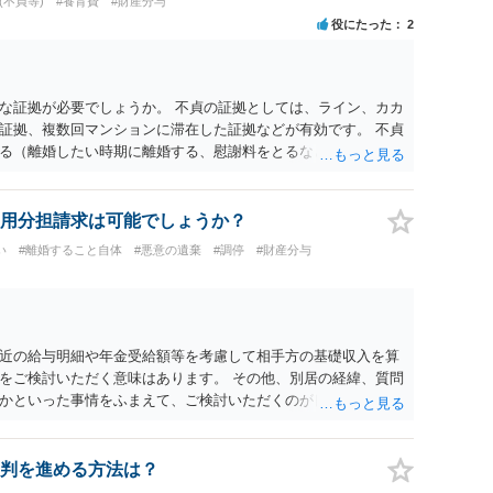
(不貞等)
#養育費
#財産分与
役にたった
2
な証拠が必要でしょうか。 不貞の証拠としては、ライン、カカ
証拠、複数回マンションに滞在した証拠などが有効です。 不貞
る（離婚したい時期に離婚する、慰謝料をとるなど）ことがで
、長期間同居を続けると、不貞を許したとの評価につながる場合
、ご参考まで。
用分担請求は可能でしょうか？
い
#離婚すること自体
#悪意の遺棄
#調停
#財産分与
近の給与明細や年金受給額等を考慮して相手方の基礎収入を算
をご検討いただく意味はあります。 その他、別居の経緯、質問
かといった事情をふまえて、ご検討いただくのが良いかと思い
判を進める方法は？