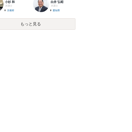
小杉 和
白井 弘昭
弁護士
弁護士
京都府
愛知県
もっと見る