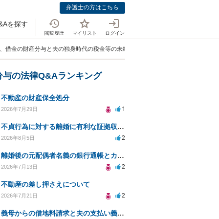
弁護士の方はこちら
&Aを探す
閲覧履歴
マイリスト
ログイン
中、借金の財産分与と夫の独身時代の税金等の未納分について」
分与の法律Q&Aランキング
不動産の財産保全処分
1
2026年7月29日
不貞行為に対する離婚に有利な証拠収集方法と法的手続きについて
2
2026年8月5日
離婚後の元配偶者名義の銀行通帳とカードの処分方法について
2
2026年7月13日
不動産の差し押さえについて
2
2026年7月21日
義母からの借地料請求と夫の支払い義務について相談