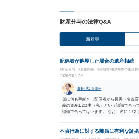
財産分与の法律Q&A
新着順
配偶者が他界した場合の遺産相続
#財産分与
#親族関係
#婚姻費用(別居中の生活費
2026年8月7日
倉田 勲
弁護士
仮に何も手続き（配偶者から長男へ名義変
義の資産1/2は妻（私）という認識で合っ
認識で合ってはいます。 なお、逆に１/
人に対して自宅の評価額の１/２の代償金
不貞行為に対する離婚に有利な証拠