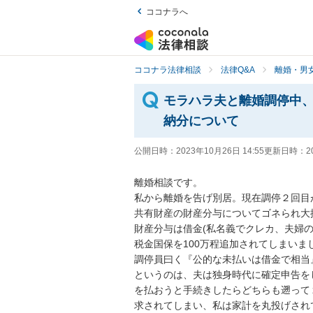
ココナラへ
ココナラ法律相談
法律Q&A
離婚・男
モラハラ夫と離婚調停中
納分について
公開日時：
2023年10月26日 14:55
更新日時：
2
離婚相談です。

私から離婚を告げ別居。現在調停２回目が
共有財産の財産分与についてゴネられ大揉
財産分与は借金(私名義でクレカ、夫婦の
税金国保を100万程追加されてしまいまし
調停員曰く『公的な未払いは借金で相当
というのは、夫は独身時代に確定申告を
を払おうと手続きしたらどちらも遡って
求されてしまい、私は家計を丸投げされ