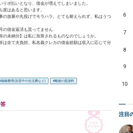
いリボ払いとなり、借金が増えてしまいました。

ち度はあると思います。

6
事の放棄や丸投げでモラハラ。とても耐えられず、私はうつ
月の借金返済も貰ってません

7
等の未納分】は私に加算されるものなのでしょうか。

等は全て夫負担、私名義クレカの借金総額は収入に応じて分
8
9
婚姻費用(別居中の生活費など)
離婚の慰謝料
10
回答
注目