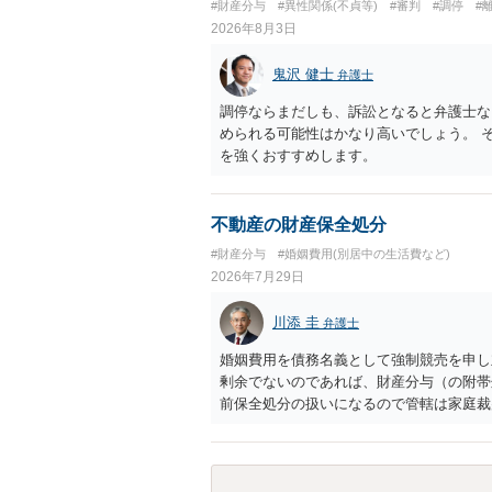
#財産分与
#異性関係(不貞等)
#審判
#調停
#
2026年8月3日
鬼沢 健士
弁護士
調停ならまだしも、訴訟となると弁護士な
められる可能性はかなり高いでしょう。 
を強くおすすめします。
不動産の財産保全処分
#財産分与
#婚姻費用(別居中の生活費など)
2026年7月29日
川添 圭
弁護士
婚姻費用を債務名義として強制競売を申し
剰余でないのであれば、財産分与（の附帯
前保全処分の扱いになるので管轄は家庭裁
あれば、担当弁護士とよく相談してくださ