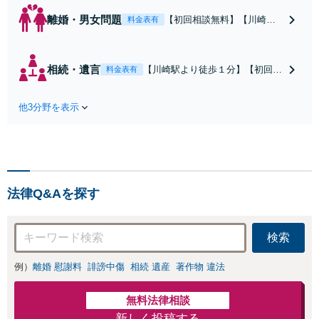
離婚・男女問題
【初回相談無料】【川崎駅
料金表有
徒歩1分】不貞行為の慰謝料
（請求された／請求した
い）・熟年離婚・年金分
相続・遺言
【川崎駅より徒歩１分】【初回相
料金表有
割・婚姻費用・養育費・財
談無料】遺産相続トラブルや遺言
産分与・離婚の慰謝料など
作成などの相続問題に豊富な実績
実績多数。川崎地域に根ざ
他3分野を表示
があります。安心・信頼・丁寧を
した弁護士として、あなた
心がけ，質の高いリーガルサービ
の人生の再スタートを全力
スを目指しております。
で後押しします。
法律Q&Aを探す
検索
例）
離婚 慰謝料
誹謗中傷
相続 遺産
著作物 違法
無料法律相談
新しく投稿する