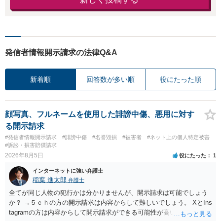
発信者情報開示請求の法律Q&A
新着順
回答数が多い順
役にたった順
顔写真、フルネームを使用した誹謗中傷、悪用に対す
る開示請求
#発信者情報開示請求
#誹謗中傷
#名誉毀損
#被害者
#ネット上の個人特定被害
#訴訟・損害賠償請求
2026年8月5日
役にたった
1
インターネットに強い弁護士
稲葉 進太郎
弁護士
全てが同じ人物の犯行かは分かりませんが、開示請求は可能でしょう
か？ →５ｃｈの方の開示請求は内容からして難しいでしょう。 XとIns
tagramの方は内容からして開示請求ができる可能性が高いでしょう。