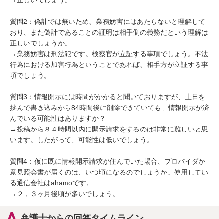
→正しいでしょう。

質問2：偽計では無いため、業務妨害にはあたらないと理解して
おり、また偽計であることの証明は相手側の義務だという理解は
正しいでしょうか。

→業務妨害は刑法犯です。検察官が立証する事項でしょう。不法
行為における加害行為ということであれば、相手方が立証する事
項でしょう。

質問3：情報開示には時間がかかると聞いておりますが、土日を
挟んで書き込みから84時間後に削除できていても、情報開示が済
んでいる可能性はありますか？

→投稿から８４時間以内に開示請求をするのは非常に難しいと思
います。したがって、可能性は低いでしょう。

質問4：仮に既に情報開示請求が住んでいた場合、プロバイダか
意見照会書が届くのは、いつ頃になるのでしょうか。使用してい
る通信会社はahamoです。

→２，３ヶ月後頃が多いでしょう。
弁護士からの回答タイムライン