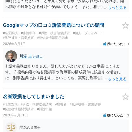
向けたものだということが見て分かる形で投稿されたのであれば、開
示請求の対象となる可能性が高いでしょう。また、相手方の投稿した
文章からすると、実際に発信者情報開示請求がなされる可能性がある
と存じます。発信者情報開示請求が進むと、投稿に使った回線の契約
者のところに、意見照会がなされます。アカウント情報開示の場合
Googleマップの口コミ訴訟問題についての疑問
は、アカウントの登録メールに意見照会がなされます。 また、された
#名誉毀損
#誹謗中傷
#訴訟・損害賠償請求
#個人・プライベート
場合賠償金はいくらでしょうか。 →ケースバイケースであり、数万円
#風評被害・営業妨害
#発信者情報開示請求
から１００万単位まで様々でしょう。裁判外であれば交渉して相手方
2026年8月1日
役にたった
1
の請求額から減額することを試みることとなるでしょう。
川添 圭
弁護士
1.話す義務はありません。話した方がよいかどうかは事案によりま
す。 2.投稿内容が名誉毀損罪や侮辱罪の構成要件に該当する場合に
は、刑事告訴はあり得ます。といっても、実際に刑事告訴に動くかど
うかは事案によります。 3.これも事案によりますが、半年から1年程度
です。Googleは電話番号の開示請求もできることが多いので、少しで
も特定可能になるよう、複数ルートで開示請求が行われることが多い
名誉毀損をしてしまいました
です。さらにいえば、利用者からの口コミ投稿の場合、開示請求者は
#名誉毀損
#訴訟・損害賠償請求
#加害者
#風評被害・営業妨害
ある程度対象者を特定できている（ただし証拠による裏付けか必要な
#発信者情報開示請求
#誹謗中傷
ので発信者情報開示請求をする）というケースが比較的多いと思われ
2026年7月31日
役にたった
1
ます。
匿名A
弁護士