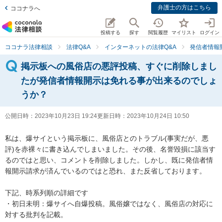
弁護士の方はこちら
ココナラへ
投稿する
探す
閲覧履歴
マイリスト
ログイン
ココナラ法律相談
法律Q&A
インターネットの法律Q&A
発信者情報
掲示板への風俗店の悪評投稿、すぐに削除しまし
たが発信者情報開示は免れる事が出来るのでしょ
うか？
公開日時：
2023年10月23日 19:24
更新日時：
2023年10月24日 10:50
私は、爆サイという掲示板に、風俗店とのトラブル(事実だが、悪
評)を赤裸々に書き込んでしまいました。その後、名誉毀損に該当す
るのではと思い、コメントを削除しました。しかし、既に発信者情
報開示請求が済んでいるのではと恐れ、また反省しております。

下記、時系列順の詳細です

・初日未明：爆サイへ自爆投稿。風俗嬢ではなく、風俗店の対応に
対する批判を記載。
