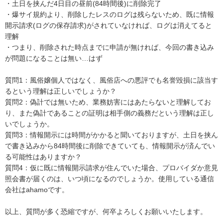
・土日を挟んだ4日目の昼前(84時間後)に削除完了

・爆サイ規約より、削除したレスのログは残らないため、既に情報
開示請求(ログの保存請求)がされていなければ、ログは消えてると
理解

・つまり、削除された時点までに申請が無ければ、今回の書き込み
が問題になることは無い…はず

質問1：風俗嬢個人ではなく、風俗店への悪評でも名誉毀損に該当す
るという理解は正しいでしょうか？

質問2：偽計では無いため、業務妨害にはあたらないと理解してお
り、また偽計であることの証明は相手側の義務だという理解は正し
いでしょうか。

質問3：情報開示には時間がかかると聞いておりますが、土日を挟ん
で書き込みから84時間後に削除できていても、情報開示が済んでい
る可能性はありますか？

質問4：仮に既に情報開示請求が住んでいた場合、プロバイダか意見
照会書が届くのは、いつ頃になるのでしょうか。使用している通信
会社はahamoです。

以上、質問が多く恐縮ですが、何卒よろしくお願いいたします。