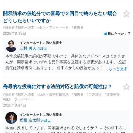
ただ、アカウントが削除されていると開示請求は失敗する可能性が高
いでしょう。７月中にアカウントが削除されている場合、今から進め
ても失敗する可能性が高いように思われます。 相手を特定できた場
開示請求の仮処分での審尋で２回目で終わらない場合
合、相手に全ての弁護士費用を負担させることは可能でしょうか？ →
どうしたらいいですか
訴訟外の交渉で相手方が認めれば負担させることができるでしょう。
#発信者情報開示請求
#個人・プライベート
#被害者
訴訟で判決となった場合は、実際の弁護士費用が認められる場合と認
2026年8月3日
役にたった
7
められない場合があり何ともいえないところでしょう。
インターネットに強い弁護士
三村 勇人
弁護士
本件投稿記事の詳細が不明ですので、具体的なアドバイスはできませ
んが、開示請求はいずれも要件事実を立証する必要があります。 立証
責任は請求者側にあります。 相手方からの反論があっても、裁判官が
要件事実を満たしていると判断すれば、補充は求められません。 相手
方が口頭で反論したのは、仮処分は迅速性が要求されるためです。 書
面での反論となれば、より遅延する可能性がございます。 また、本件
侮辱的な投稿に対する法的対応と賠償の可能性は？
はXのため、APのIPアドレスの保存期間の問題もございます。 開示請
#発信者情報開示請求
#訴訟・損害賠償請求
#加害者
#名誉毀損
#誹謗中傷
求は法律知識が不可欠ですが、それだけでは足りず、実務を踏まえた
#個人・プライベート
方法を選択することが重要です。
2026年8月4日
インターネットに強い弁護士
稲葉 進太郎
弁護士
本当に反省しています。開示請求されるでしょうか？ →その相手方に