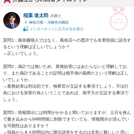
稲葉 進太郎
弁護士
神奈川県
>
川崎市川崎区
インターネットに注力する弁護士
質問1：風俗嬢個人ではなく、風俗店への悪評でも名誉毀損に該当す
るという理解は正しいでしょうか？

→正しいでしょう。

質問2：偽計では無いため、業務妨害にはあたらないと理解してお
り、また偽計であることの証明は相手側の義務だという理解は正し
いでしょうか。

→業務妨害は刑法犯です。検察官が立証する事項でしょう。不法行
為における加害行為ということであれば、相手方が立証する事項で
しょう。

質問3：情報開示には時間がかかると聞いておりますが、土日を挟ん
で書き込みから84時間後に削除できていても、情報開示が済んでい
る可能性はありますか？

→投稿から８４時間以内に開示請求をするのは非常に難しいと思い