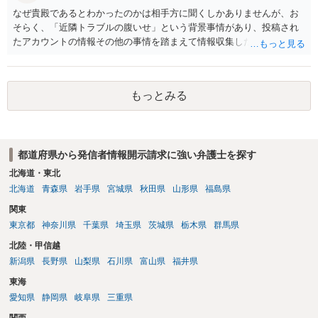
なぜ貴殿であるとわかったのかは相手方に聞くしかありませんが、お
そらく、「近隣トラブルの腹いせ」という背景事情があり、投稿され
たアカウントの情報その他の事情を踏まえて情報収集した結果、この
ような投稿をするのは貴殿しかいないと推測したもので、これに対し
貴殿が投稿した事実を認めてしまったことで「答え合わせ」になって
しまったのではないでしょうか。 相手方の動きについても、相手方次
もっとみる
第ですので何とも言えません。公開の場で回答するには情報が乏し
く、ここで詳細を明らかにすることは事案の特定に繋がってしまうの
で、弁護士へ直接相談した方がよいです。
都道府県から発信者情報開示請求に強い弁護士を探す
北海道・東北
北海道
青森県
岩手県
宮城県
秋田県
山形県
福島県
関東
東京都
神奈川県
千葉県
埼玉県
茨城県
栃木県
群馬県
北陸・甲信越
新潟県
長野県
山梨県
石川県
富山県
福井県
東海
愛知県
静岡県
岐阜県
三重県