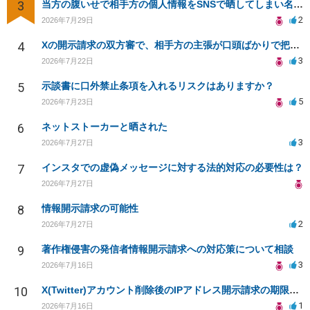
3
当方の腹いせで相手方の個人情報をSNSで晒してしまい名誉毀損させてしまったかもしれない
2
2026年7月29日
4
Xの開示請求の双方審で、相手方の主張が口頭ばかりで把握しきれません
3
2026年7月22日
5
示談書に口外禁止条項を入れるリスクはありますか？
5
2026年7月23日
6
ネットストーカーと晒された
3
2026年7月27日
7
インスタでの虚偽メッセージに対する法的対応の必要性は？
2026年7月27日
8
情報開示請求の可能性
2
2026年7月27日
9
著作権侵害の発信者情報開示請求への対応策について相談
3
2026年7月16日
10
X(Twitter)アカウント削除後のIPアドレス開示請求の期限は？
1
2026年7月16日