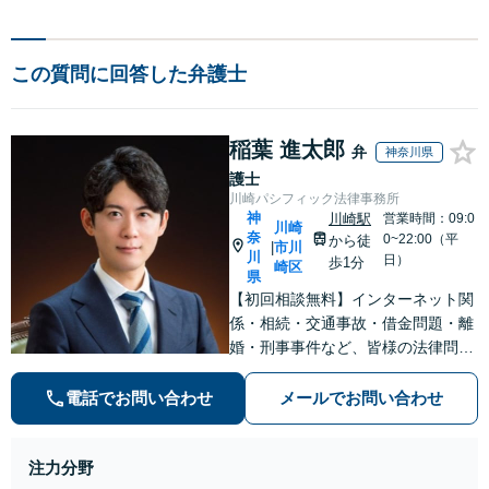
この質問に回答した弁護士
稲葉 進太郎
弁
神奈川県
護士
川崎パシフィック法律事務所
神
川崎駅
営業時間：09:0
川崎
奈
0~22:00（平
から徒
市川
|
川
日）
歩1分
崎区
県
【初回相談無料】インターネット関
係・相続・交通事故・借金問題・離
婚・刑事事件など、皆様の法律問題
を解決すべく、親身になって取り組
みます。クチコミ・リピーターの方
電話でお問い合わせ
メールでお問い合わせ
も多数。お気軽にお問い合わせ下さ
い。
注力分野