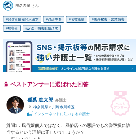
匿名希望 さん
発信者情報開示請求
誹謗中傷
名誉毀損
風評被害・営業妨害
加害者
訴訟・損害賠償請求
ベストアンサーに選ばれた回答
稲葉 進太郎
弁護士
神奈川県
>
川崎市川崎区
インターネットに注力する弁護士
質問1：風俗嬢個人ではなく、風俗店への悪評でも名誉毀損に該
当するという理解は正しいでしょうか？
