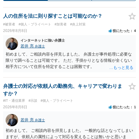
人の住所を法に則り探すことは可能なのか？
#被害者
#個人・プライベート
#加害者
#炎上対策
2026年8月8日
役にたった
4
インターネットに強い弁護士
若井 亮
弁護士
初めまして、ご相談内容を拝見しました。 弁護士が事件処理に必要な
限りで調べることは可能です。 ただ、手掛かりとなる情報が全くない
相手方について住所を特定することは困難です。
弁護士の対応が依頼人の勤務先、キャリアで変わりま
すか？
#IT・通信業界
#示談
#個人・プライベート
2026年8月8日
役にたった
1
若井 亮
弁護士
初めまして。 ご相談内容を拝見しました。 一般的な話となってしまい
ますが、依頼人の属性によって対応を変えることは無いかと思いま