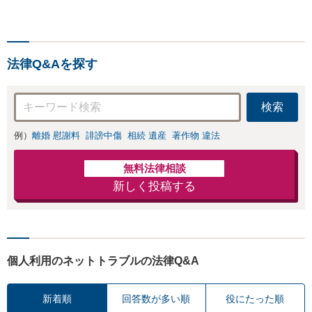
たります！相手方
報開示請求をおこ
と直接話す精神的
ないます「企業や
負担を軽減「弁護
お店の風評被害対
士の交渉で慰謝料
策／売り上げ低下
金額アップ／減額
法律Q&Aを探す
防止のために尽
交渉も対応可」
力」加害者側の対
【完全個室対応】
応可：開示請求の
検索
意見照会が来たと
きの対処法、被害
例）
離婚 慰謝料
誹謗中傷
相続 遺産
著作物 違法
者との示談交渉
無料法律相談
新しく投稿する
個人利用のネットトラブルの法律Q&A
新着順
回答数が多い順
役にたった順