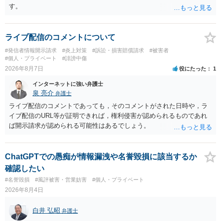
す。
ライブ配信のコメントについて
#発信者情報開示請求
#炎上対策
#訴訟・損害賠償請求
#被害者
#個人・プライベート
#誹謗中傷
2026年8月7日
役にたった
1
インターネットに強い弁護士
泉 亮介
弁護士
ライブ配信のコメントであっても，そのコメントがされた日時や，ラ
イブ配信のURL等が証明できれば，権利侵害が認められるものであれ
ば開示請求が認められる可能性はあるでしょう。
ChatGPTでの愚痴が情報漏洩や名誉毀損に該当するか
確認したい
#名誉毀損
#風評被害・営業妨害
#個人・プライベート
2026年8月4日
白井 弘昭
弁護士