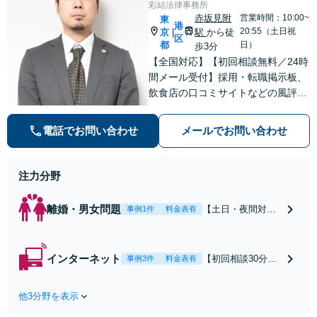
彩結法律事務所
赤坂見附
営業時間：10:00~
東
港
20:55（土日祝
京
駅
から徒
|
区
都
日）
歩3分
【全国対応】【初回相談無料／24時
間メール受付】採用・転職掲示板、
飲食店の口コミサイトなどの風評被
害対策など実績あり！【刑事】犯罪
の種類を問わず相談可。可能な限り
電話でお問い合わせ
メールでお問い合わせ
早期対応で駆けつけサポート【労
働】不当解雇・残業代請求はおまか
せください
注力分野
離婚・男女問題
【土日・夜間対応
事例1件
料金表有
可】【初回相談30
分無料】「相手方
から書面を提示さ
インターネット
【初回相談30分無
事例3件
料金表有
れたら、サインす
料】状況に応じて
る前にご相談を」
手段を使い分け、
経験豊富な弁護士
他3分野を表示
適切な方法で投稿
が全力で交渉にあ
の削除・発信者情