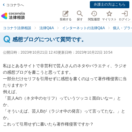
弁護士の方はこちら
ココナラへ
投稿する
探す
閲覧履歴
マイリスト
ログイン
ココナラ法律相談
法律Q&A
インターネットの法律Q&A
個人・プラ
感想ブログについて質問です。
公開日時：
2023年10月21日 12:43
更新日時：
2023年10月22日 10:54
私はとあるサイトで非営利で芸人さんのネタやバラエティ、ラジオ
の感想ブログを書こうと思ってます。

一部分だけセリフを引用せずに感想を書くのはって著作権侵害に当
たりますか？

例えば、

「芸人Aの（ネタ中のセリフ）っていうツッコミ面白いなー」と
か、

「そういえば、芸人Bが（ラジオ中の発言）って言ってたな。」と
か。

これって引用せずに書いたら著作権侵害ですか？
