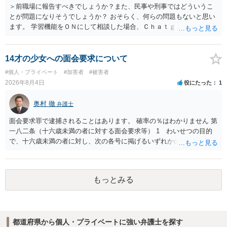
＞前職場に報告すべきでしょうか？また、民事や刑事ではどういうこ
とが問題になりそうでしょうか？ おそらく、何らの問題もないと思い
ます。 学習機能をＯＮにして相談した場合、Ｃｈａｔｇｐｔがｏｐｅ
ｎＡＩに相談内容を蓄積し、他の質問者への何らかの回答の際に参照
する可能性がありますが、個人名や会社名を特定していない限り、一
般論として抽象化されて回答に織り込まれる可能性が生じるにすぎま
14才の少女への面会要求について
せんので、その情報自体が、秘密情報に当たるとは思えませんし、名
#個人・プライベート
#加害者
#被害者
誉棄損として、個人や会社に対する誹謗中傷の不特定多数への公開に
2026年8月4日
役にたった
1
当たるとも思われません。 もちろん、誰がその内容をｃｈａｔｇｐｔ
に入力したかも第三者にしられることはないので、個人や会社の特定
奥村 徹
弁護士
をせずに書き込んだことで（おそらく特定して書き込んだとして
も）、相談者さんが刑事民事の責任に問われることはないでしょう。
面会要求罪で逮捕されることはあります。 確率の％はわかりません 第
私見ながらご参考まで。
一八二条（十六歳未満の者に対する面会要求等） 1 わいせつの目的
で、十六歳未満の者に対し、次の各号に掲げるいずれかの行為をした
者（当該十六歳未満の者が十三歳以上である場合については、その者
が生まれた日より五年以上前の日に生まれた者に限る。）は、一年以
下の拘禁刑又は五十万円以下の罰金に処する。 一 威迫し、偽計を用
もっとみる
い又は誘惑して面会を要求すること。 二 拒まれたにもかかわらず、
反復して面会を要求すること。 三 金銭その他の利益を供与し、又は
その申込み若しくは約束をして面会を要求すること。 2前項の罪を犯
し、よってわいせつの目的で当該十六歳未満の者と面会をした者は、
都道府県から個人・プライベートに強い弁護士を探す
二年以下の拘禁刑又は百万円以下の罰金に処する。