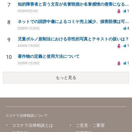
7
知的障害者と言う文言が名誉毀損か名誉感情の侵害になるか教えてほしい。
1
2026年8月4日
8
ネットでの誹謗中傷によるコミケ売上減少、損害賠償は可能か？
4
2026年7月30日
9
児童ポルノ規制法における非性的写真とテキストの扱いは？
1
2026年7月29日
10
著作物の定義と使用方法について
1
2026年7月28日
もっと見る
ココナラ法律相談について
ココナラ法律相談とは
ご意見・ご要望