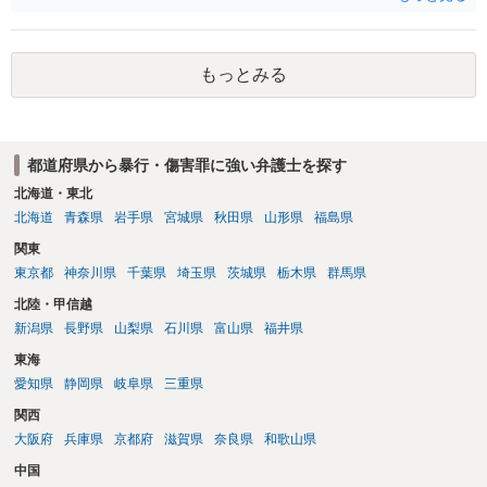
かにバイクの運転手に落ち度がある側面は大きいかとは存じますが、
ご相談者様の対応によってはご相談者の方にも責任が生じてしまう 可
能性がございますので、冷静にご対応いただくようご留意いただけれ
もっとみる
ばと存じます。 以上、ご参考までに。
都道府県から暴行・傷害罪に強い弁護士を探す
北海道・東北
北海道
青森県
岩手県
宮城県
秋田県
山形県
福島県
関東
東京都
神奈川県
千葉県
埼玉県
茨城県
栃木県
群馬県
北陸・甲信越
新潟県
長野県
山梨県
石川県
富山県
福井県
東海
愛知県
静岡県
岐阜県
三重県
関西
大阪府
兵庫県
京都府
滋賀県
奈良県
和歌山県
中国