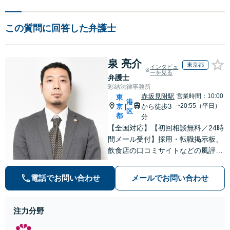
この質問に回答した弁護士
泉 亮介
東京都
インタビュ
ーを見る
弁護士
彩結法律事務所
赤坂見附駅
営業時間：10:00
東
港
~20:55（平日）
京
から徒歩3
|
区
都
分
【全国対応】【初回相談無料／24時
間メール受付】採用・転職掲示板、
飲食店の口コミサイトなどの風評被
害対策など実績あり！【刑事】犯罪
の種類を問わず相談可。可能な限り
電話でお問い合わせ
メールでお問い合わせ
早期対応で駆けつけサポート【労
働】不当解雇・残業代請求はおまか
せください
注力分野