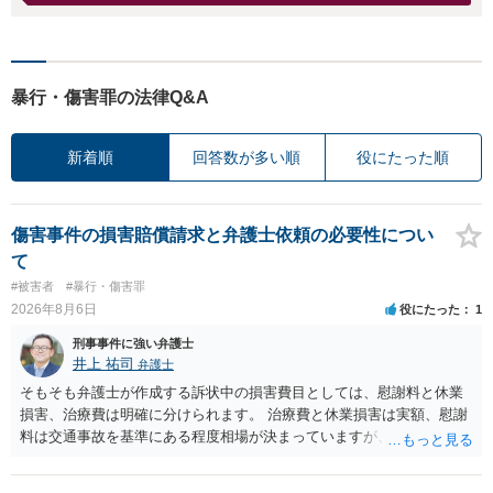
暴行・傷害罪の法律Q&A
新着順
回答数が多い順
役にたった順
傷害事件の損害賠償請求と弁護士依頼の必要性につい
て
#被害者
#暴行・傷害罪
2026年8月6日
役にたった
1
刑事事件に強い弁護士
井上 祐司
弁護士
そもそも弁護士が作成する訴状中の損害費目としては、慰謝料と休業
損害、治療費は明確に分けられます。 治療費と休業損害は実額、慰謝
料は交通事故を基準にある程度相場が決まっていますが、全治１０日
間の打撲であれば実際のところ１０～１５万円程度が相場だと思われ
ます。 そうすると、弁護士に依頼した場合はおそらく高い確率で費用