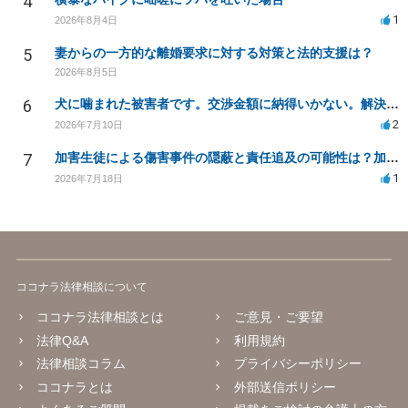
4
1
2026年8月4日
5
妻からの一方的な離婚要求に対する対策と法的支援は？
2026年8月5日
6
犬に噛まれた被害者です。交渉金額に納得いかない。解決策はありますか？
2
2026年7月10日
7
加害生徒による傷害事件の隠蔽と責任追及の可能性は？加害生徒の処分は？
1
2026年7月18日
ココナラ法律相談について
ココナラ法律相談とは
ご意見・ご要望
法律Q&A
利用規約
法律相談コラム
プライバシーポリシー
ココナラとは
外部送信ポリシー