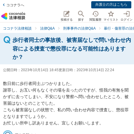
弁護士の方はこちら
ココナラへ
投稿する
探す
閲覧履歴
マイリスト
ログイン
ココナラ法律相談
法律Q&A
刑事事件の法律Q&A
暴行・傷害罪の法律
歩行者同士の事故後、被害届なしで問い合わせ内
容による捜査で懲役罪になる可能性はあります
か？
公開日時：
2023年10月14日 18:45
更新日時：
2023年10月14日 22:24
数日前に歩行者同士ぶつかりました。

謝罪し、お互い何もなくその場を去ったのですが、怪我の有無を聞
かずに去ってしまい、不安になり警察へ問い合わせしたところ、被
害届はないとのことでした。

こちら被害届なしの状態で、私の問い合わせ内容で捜査し、懲役罪
となりますでしょうか。

お忙しい所申し訳ありません。宜しくお願いします。