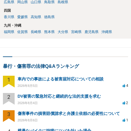
広島県
岡山県
山口県
鳥取県
島根県
四国
香川県
愛媛県
高知県
徳島県
九州・沖縄
福岡県
佐賀県
長崎県
熊本県
大分県
宮崎県
鹿児島県
沖縄県
暴行・傷害罪の法律Q&Aランキング
1
車内での事故による被害届対応についての相談
4
2026年8月5日
2
DV被害の緊急対応と継続的な法的支援を求む
2
2026年8月4日
3
傷害事件の損害賠償請求と弁護士依頼の必要性について
1
2026年8月6日
横暴なバイクに咄嗟にツバを吐いた場合