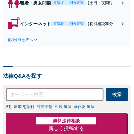
離婚・男女問題
【土日・夜間対応
事例1件
料金表有
可】【初回相談30
分無料】「相手方
から書面を提示さ
インターネット
【初回相談30分無
事例3件
料金表有
れたら、サインす
料】状況に応じて
る前にご相談を」
手段を使い分け、
経験豊富な弁護士
他3分野を表示
適切な方法で投稿
が全力で交渉にあ
の削除・発信者情
たります！相手方
報開示請求をおこ
と直接話す精神的
ないます「企業や
負担を軽減「弁護
お店の風評被害対
士の交渉で慰謝料
策／売り上げ低下
金額アップ／減額
法律Q&Aを探す
防止のために尽
交渉も対応可」
力」加害者側の対
【完全個室対応】
応可：開示請求の
検索
意見照会が来たと
きの対処法、被害
例）
離婚 慰謝料
誹謗中傷
相続 遺産
著作物 違法
者との示談交渉
無料法律相談
新しく投稿する