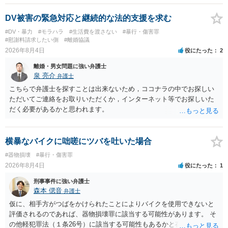
断されれば処罰規定がない状態になると思います。 ②民事的には傷害
部分が否定されますので，暴行行為自体による損害（慰謝料的なもの
DV被害の緊急対応と継続的な法的支援を求む
になるでしょうか…）だけが対象となってきます。
#DV・暴力
#モラハラ
#生活費を渡さない
#暴行・傷害罪
#慰謝料請求したい側
#離婚協議
2026年8月4日
役にたった
2
離婚・男女問題に強い弁護士
泉 亮介
弁護士
こちらで弁護士を探すことは出来ないため，ココナラの中でお探しい
ただいてご連絡をお取りいただくか，インターネット等でお探しいた
だく必要があるかと思われます。
横暴なバイクに咄嗟にツバを吐いた場合
#器物損壊
#暴行・傷害罪
2026年8月4日
役にたった
1
刑事事件に強い弁護士
森本 偲音
弁護士
仮に、相手方がつばをかけられたことによりバイクを使用できないと
評価されるのであれば、器物損壊罪に該当する可能性があります。 そ
の他軽犯罪法（１条26号）に該当する可能性もあるかと存じます。 確