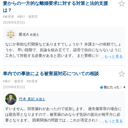
倒れ（回収しても全額弁護士費用となる）となる可能性が高いものと
妻からの一方的な離婚要求に対する対策と法的支援
予想します。 本人訴訟で進める場合には、すでに刑事手続が終了して
は？
いる以上、相手方に資力がないことが多く回収できないケースが多い
#被害者
#暴行・傷害罪
（そのため、刑事事件の手続き中に、不本意ではあっても加害者の身
2026年8月5日
体拘束と、処分待ちという状況を利用して、被害弁償を受けておくこ
とが有効である場合が多い）ことを考慮しておく必要があります。
匿名A
弁護士
なにか有効な打開策などありますでしょうか？ 弁護士への依頼でしょ
うか。 早い段階で、反論を組み立てて、認否で自白にならないように
工夫して対処する必要があると思います。 また警察に被害届を出すと
して、なんとか受理してもらうための方策などありますでしょうか？
告訴状を作って証拠をそろえて出すことでしょう。
車内での事故による被害届対応についての相談
#暴行・傷害罪
#加害者
2026年8月5日
役にたった
4
竹本 真紀
弁護士
すいません。回答漏れがあったので追加します。 過失傷害罪の場合に
は親告罪となりますので，被害届のみならず告訴の提出が相手方に必
要となります。 因果関係の問題では，これが否定されれば ①刑事的に
は傷害が否定されるので，故意が認められれば暴行罪，過失のみと判