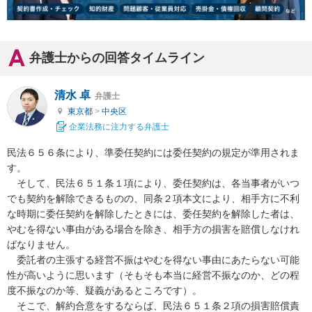
弁護士からの回答タイムライン
清水 卓
弁護士
東京都
>
中央区
企業法務に注力する弁護士
民法６５６条により、準委任契約には委任契約の規定が準用されま
す。

　そして、民法６５１条１項により、委任契約は、各当事者がいつ
でも契約を解除できるものの、同条２項本文により、相手方に不利
な時期に委任契約を解除したときには、委任契約を解除した者は、
やむを得ない事由がある場合を除き、相手方の損害を賠償しなけれ
ばなりません。

　委託者の主張する経営不振はやむを得ない事由にあたらない可能
性が高いように思います（そもそも本当に経営不振なのか、どの程
度不振なのか等、疑義があるところです）。

　そこで、解約合意をするならば、民法６５１条２項の損害賠償責