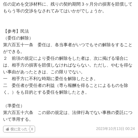
任の定めを交渉材料に、残りの契約期間３ヶ月分の損害を賠償して
もらう等の交渉をなされてみてはいかがでしょうか。

【参考】民法

（委任の解除）

第六百五十一条　委任は、各当事者がいつでもその解除をすること
ができる。

２　前項の規定により委任の解除をした者は、次に掲げる場合に
は、相手方の損害を賠償しなければならない。ただし、やむを得な
い事由があったときは、この限りでない。

一　相手方に不利な時期に委任を解除したとき。

二　委任者が受任者の利益（専ら報酬を得ることによるものを除
く。）をも目的とする委任を解除したとき。

（準委任）

第六百五十六条　この節の規定は、法律行為でない事務の委託につ
いて準用する。
2023年10月13日 00:24
役に立った
0