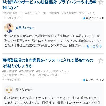
AI活用Webサービスの法務相談: プライバシーや未成年
対応など
#契約書作成・リーガルチェック
#IT・通信業界
#個人事業主・フリーランス
2026年7月18日
役にたった
2
倉田 勲
弁護士
申し訳ありませんがこの場は一般的な法律相談をする場ですので、個
別のご依頼等のやり取りはできません。 スポットのご依頼についての
ご相談は弁護士検索などで弁護士を検索の上、個別の弁護士にご連絡
ください。
商標登録済の名作家具をイラストに入れて販売するの
は違法でしょうか
#著作権侵害
#商標権侵害
#海外企業との契約トラブル
#個人事業主・フリーランス
#知的財産・特許
2026年7月16日
役にたった
2
匿名A
弁護士
商標登録された家具をイラストに描いただけで、直ちに商標権侵害に
なるわけではありません。 商標権は、登録された名称・ロゴ・立体形