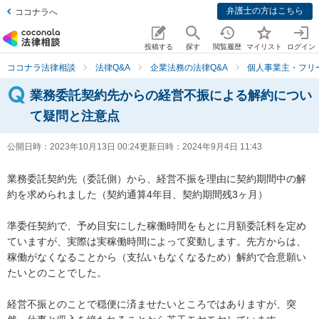
弁護士の方はこちら
ココナラへ
投稿する
探す
閲覧履歴
マイリスト
ログイン
ココナラ法律相談
法律Q&A
企業法務の法律Q&A
個人事業主・フリ
業務委託契約先からの経営不振による解約につい
て疑問と注意点
公開日時：
2023年10月13日 00:24
更新日時：
2024年9月4日 11:43
業務委託契約先（委託側）から、経営不振を理由に契約期間中の解
約を求められました（契約通算4年目、契約期間残3ヶ月）

準委任契約で、予め目安にした稼働時間をもとに月額委託料を定め
ていますが、実際は実稼働時間によって変動します。先方からは、
稼働がなくなることから（支払いもなくなるため）解約で合意願い
たいとのことでした。

経営不振とのことで穏便に済ませたいところではありますが、突