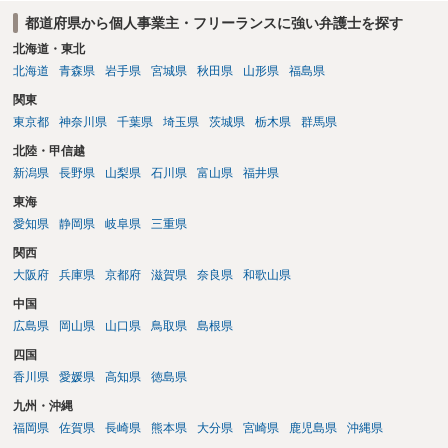
品することが難しくなるケースもある。他方で契約終了後であっても
都道府県から個人事業主・フリーランスに強い弁護士を探す
「●年間、競業避止義務が存続する」という建付けになっている場合
は、契約終了後であっても注意が必要 ということになるかと存じま
北海道・東北
す。 ご不安であれば、契約書類等一式を持参して弁護士の相談される
北海道
青森県
岩手県
宮城県
秋田県
山形県
福島県
ことをお勧めします。
関東
東京都
神奈川県
千葉県
埼玉県
茨城県
栃木県
群馬県
北陸・甲信越
新潟県
長野県
山梨県
石川県
富山県
福井県
東海
愛知県
静岡県
岐阜県
三重県
関西
大阪府
兵庫県
京都府
滋賀県
奈良県
和歌山県
中国
広島県
岡山県
山口県
鳥取県
島根県
四国
香川県
愛媛県
高知県
徳島県
九州・沖縄
福岡県
佐賀県
長崎県
熊本県
大分県
宮崎県
鹿児島県
沖縄県