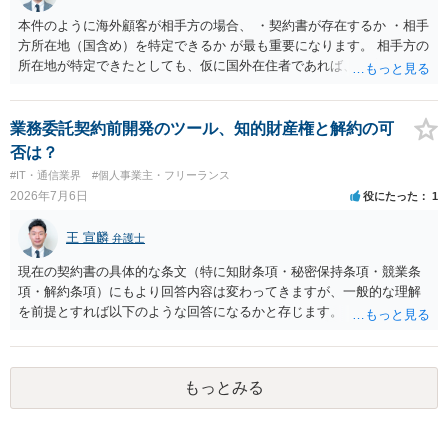
の故意・重大な過失を除く範囲で事故等についての責任を限定するこ
本件のように海外顧客が相手方の場合、 ・契約書が存在するか ・相手
とを明示すること。 この辺りは意識して書類等を作成された方がよろ
方所在地（国含め）を特定できるか が最も重要になります。 相手方の
しいかと思います。 公開の場で個別具体的な内容に従って回答するの
所在地が特定できたとしても、仮に国外在住者であれば、当該国の弁
にも限界がありますので、資料などを持参の上、弁護士の相談される
護士を起用してレターを送付するか、示談交渉を依頼するかを検討し
ことをお勧めします。
なければなりませんが、海外弁護士は一般的に、日本の弁護士よりも
タイムチャージが高く、費用倒れになる可能性も高いです。 公開の場
業務委託契約前開発のツール、知的財産権と解約の可
で詳細なご相談を聞くには限界がありますので、詳細は別途お問合せ
否は？
いただいた方がよいかと存じます。
#IT・通信業界
#個人事業主・フリーランス
2026年7月6日
役にたった
1
王 宣麟
弁護士
現在の契約書の具体的な条文（特に知財条項・秘密保持条項・競業条
項・解約条項）にもより回答内容は変わってきますが、一般的な理解
を前提とすれば以下のような回答になるかと存じます。 ・ツールの作
成・提供自体が業務委託の成果物の範囲に含まれていないのであれ
ば、相談者様が独自に開発したツールであるため知的財産が相談者様
に帰属する ・相手方の同意が得られるのであれば、契約を合意解除す
もっとみる
ることも可能。ただし合意解除する場合の条項については、契約書上
の他の条項との兼ね合いで不利にならないよう調整が必要 ・契約を残
す場合は、競業避止義務が契約上課されているのであれば、同業に納