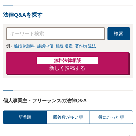
績あり」子の引渡
応・納得できる解決を」
し・認知・親子関
「刑事裁判のニーズにも対
係不存在確認など
法律Q&Aを探す
応」【休日・夜間相談可】
もご相談下さい
【子連れ相談可】
検索
例）
離婚 慰謝料
誹謗中傷
相続 遺産
著作物 違法
無料法律相談
新しく投稿する
個人事業主・フリーランスの法律Q&A
新着順
回答数が多い順
役にたった順