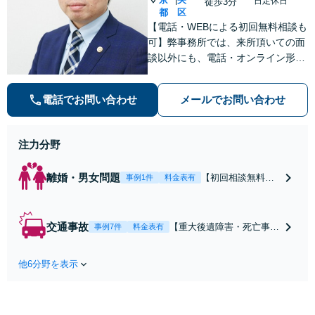
日定休日
徒歩3分
都
区
【電話・WEBによる初回無料相談も
可】弊事務所では、来所頂いての面
談以外にも、電話・オンライン形式
での初回無料相談も実施中。すぐに
弁護士にご相談頂くことで、今のご
電話でお問い合わせ
メールでお問い合わせ
不安が和らぐとともに、問題解決の
ために前に進むことができます。
注力分野
離婚・男女問題
【初回相談無料】
事例1件
料金表有
【電話・オンライ
ン相談対応】あな
たにとって有利な
交通事故
【重大後遺障害・死亡事案
事例7件
料金表有
条件で離婚ができ
などの実績多数】「被害者
るよう、経験豊富
救済を第一に」一日でも早
な弁護士が多角的
他6分野を表示
く日常を取り戻せるよう、
な視点でアドバイ
私が力になります【初回相
ス「親権・監護
談無料】【電話・オンライ
権・面会交流に実
ン相談対応】「スピード対