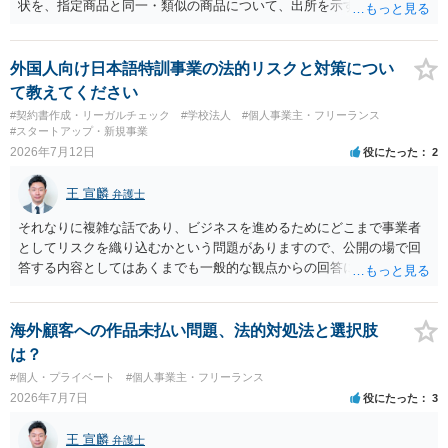
状を、指定商品と同一・類似の商品について、出所を示す表示として
使用した場合に問題となります。したがって、家具を作品の題材とし
て描くにとどまる場合は、通常、商標権侵害にはなりにくいと考えら
れます。 ただし、家具名や特徴的な形状を商品名・広告に大きく表示
外国人向け日本語特訓事業の法的リスクと対策につい
し、公式商品やライセンス商品と誤認させる販売方法であれば、商標
て教えてください
権や不正競争防止法上の問題が生じ得ます。家具のデザインに著作権
#契約書作成・リーガルチェック
#学校法人
#個人事業主・フリーランス
が認められる場合は、著作権も別途問題となります。 無料のSNS投稿
#スタートアップ・新規事業
やプレゼントでも、著作権侵害は成立し得ます。商標権については、
2026年7月12日
役にたった
2
有料か無料かよりも、商標として使用しているかが重要です。 また、
日本の商標権は原則として日本国内にのみ効力を持ちます。外国で販
王 宣麟
弁護士
売する場合は、販売国の商標・意匠等を確認する必要があります。 他
の作家の例は、許諾を得ている、権利が消滅している、侵害に当たら
それなりに複雑な話であり、ビジネスを進めるためにどこまで事業者
ない、又は単に権利行使されていないなど、様々な可能性がありま
としてリスクを織り込むかという問題がありますので、公開の場で回
す。他人が販売していることだけでは、適法とは判断できません。
答する内容としてはあくまでも一般的な観点からの回答になります
が、 全体的な方向性でいえば、 ・提供するサービスの中心を「日本語
授業・言語コーチング」と明確に位置付け、サーフィンや農業体験、
工場見学等のアクティビティは、旅行商品ではなく授業に付随した無
海外顧客への作品未払い問題、法的対処法と選択肢
償の交流・学習機会として整理すること。 ・宿泊・交通・レンタカー
は？
等の契約主体および支払は常にクライアント本人と事業者の間で完結
#個人・プライベート
#個人事業主・フリーランス
させ、日本語講師は予約手続や支払の代理・媒介・取次・窓口を担わ
2026年7月7日
役にたった
3
ないこと。 ・利用規約・免責条項では、①講師は旅行業者ではなく運
送・宿泊等のサービス提供者とは独立した立場であること、②参加者
王 宣麟
弁護士
の移動・アクティビティ参加は自己の判断と責任によること、③講師