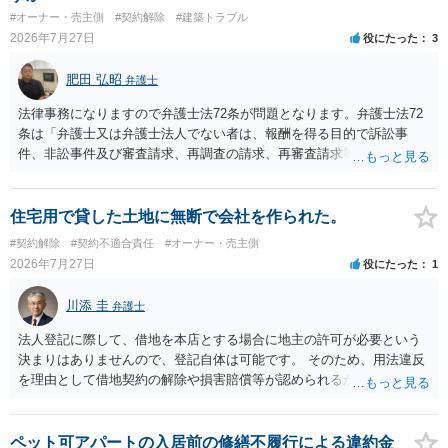
り、リスクはそれほど大きくないかもしれません。 しかしそれでも、
#オーナー・売主側
#契約解除
#建築トラブル
大家さんが契約違反を口実に、将来の更新時に更新料の上乗せを要求
2026年7月27日
役にたった
3
したり、立ち退きを迫る材料に使ったりする可能性は否定できませ
ん。
肥田 弘昭
弁護士
法律事務になりますので弁護士法72条が問題となります。弁護士法72
条は「弁護士又は弁護士法人でない者は、報酬を得る目的で訴訟事
件、非訟事件及び審査請求、再調査の請求、再審査請求等行政庁に対
する不服申立事件その他一般の法律事件に関して鑑定、代理、仲裁若
しくは和解その他の法律事務を取り扱い、又はこれらの周旋をするこ
とを業とすることができない。ただし、この法律又は他の法律に別段
住宅用で貸した土地に無断で会社を作られた。
の定めがある場合は、この限りでない。」とのことから、報酬を得る
#契約解除
#契約不適合責任
#オーナー・売主側
目的がないのであれば適法です。なぜなら、弁護士法72条に違反しな
2026年7月27日
役にたった
1
いのであれば、委任については無償で委任者が受任者に委任できるか
らです。ご参考にしてください。
川添 圭
弁護士
法人登記に際して、借地を本店とする場合に地主の許可が必要という
決まりはありませんので、登記自体は可能です。 そのため、用法違反
を理由として借地契約の解除や損害賠償等が認められるかどうかが問
題になると思われます。具体的には、「住宅用」というのが、借地人
の建物を住居用に限定する（事業に使用しない）特約があると評価で
きるかどうかが重要でしょう（借地契約締結後に賃借人が建物を店舗
ペット可アパートの入居前の修繕不履行による違約金