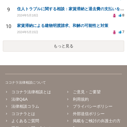
9
住人トラブルに関する相談：家賃滞納と退去費の支払いを拒否され、管理鍵の横領も発生
8
2024年5月18日
10
家賃滞納による建物明渡請求、和解の可能性と対策
7
2024年5月15日
もっと見る
ココナラ法律相談について
ココナラ法律相談とは
ご意見・ご要望
法律Q&A
利用規約
法律相談コラム
プライバシーポリシー
ココナラとは
外部送信ポリシー
よくあるご質問
掲載をご検討の弁護士の方