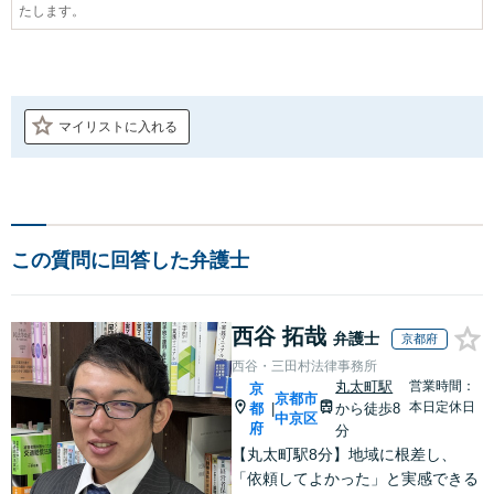
たします。
マイリストに入れる
この質問に回答した弁護士
西谷 拓哉
弁護士
京都府
西谷・三田村法律事務所
丸太町駅
営業時間：
京
京都市
本日定休日
都
から徒歩8
|
中京区
府
分
【丸太町駅8分】地域に根差し、
「依頼してよかった」と実感できる