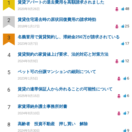
1
賃貸アパートの退去費用を高額請求されました
48
2020年9月26日
2
賃貸住宅退去時の原状回復費用の請求時効
25
2018年1月17日
3
名義冒用で賃貸契約し、滞納金250万が請求されている
17
2023年3月7日
4
賃貸契約の家賃値上げ要求、法的対応と対策方法
12
2024年9月9日
5
ペット可の分譲マンションの細則について
6
2023年1月5日
6
賃貸の連帯保証人から外れることの可能性について
6
2025年9月15日
7
家賃滞納弁護士事務所封書
7
2024年8月10日
8
高齢者 投資不動産 押し買い 解除
9
2024年5月30日