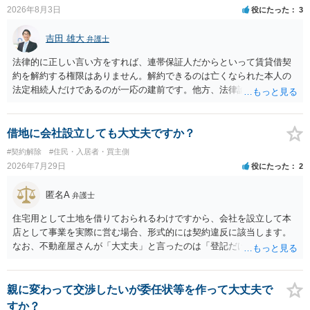
2026年8月3日
役にたった
3
吉田 雄大
弁護士
法律的に正しい言い方をすれば、連帯保証人だからといって賃貸借契
約を解約する権限はありません。解約できるのは亡くなられた本人の
法定相続人だけであるのが一応の建前です。他方、法律論はさてお
き、事実上であれ明渡が完了すれば賃貸人としてはそれ以上のことを
する動機づけがなくなります。 今回進められつつある手続はあくまで
も、建物を賃貸人に一日も早く明け渡すための便宜的方法として理解
借地に会社設立しても大丈夫ですか？
するのが良いと思います。またその方法で進めた方が、連帯保証人で
#契約解除
#住民・入居者・買主側
あるお知り合いさんにとっても、自身の経済的負担を最小限に食い止
2026年7月29日
役にたった
2
められるため望ましいやり方だといえます。
匿名A
弁護士
住宅用として土地を借りておられるわけですから、会社を設立して本
店として事業を実際に営む場合、形式的には契約違反に該当します。
なお、不動産屋さんが「大丈夫」と言ったのは「登記だけなら実務上
トラブルになることは少ない」という経験則に基づいたものと推測さ
れますが、これは法的な保証ではありません。 ただ、解除まで認めら
れるかどうかについては信頼関係が破壊されたかどうかで判断されま
親に変わって交渉したいが委任状等を作って大丈夫で
すので、建物を事務所・店舗用に大きく改築する等までなさらない限
すか？