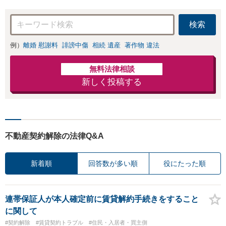
無料】【電話相談
管財人就任経験
可】
有】【初回相談30
検索
分無料】
例）
離婚 慰謝料
誹謗中傷
相続 遺産
著作物 違法
無料法律相談
新しく投稿する
不動産契約解除の法律Q&A
新着順
回答数が多い順
役にたった順
連帯保証人が本人確定前に賃貸解約手続きをすること
に関して
#契約解除
#賃貸契約トラブル
#住民・入居者・買主側