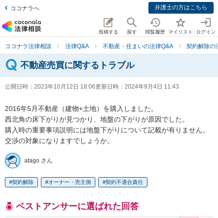
弁護士の方はこちら
ココナラへ
投稿する
探す
閲覧履歴
マイリスト
ログイン
ココナラ法律相談
法律Q&A
不動産・住まいの法律Q&A
契約解除の
不動産売買に関するトラブル
公開日時：
2023年10月12日 18:06
更新日時：
2024年9月4日 11:43
2016年5月不動産（建物+土地）を購入しました。

西北角の床下がりが見つかり、地盤の下がりが原因でした。

購入時の重要事項説明には地盤下がりについて記載が有りません。

交渉の対象になりますでしょうか。
atago さん
契約解除
オーナー・売主側
契約不適合責任
ベストアンサーに選ばれた回答