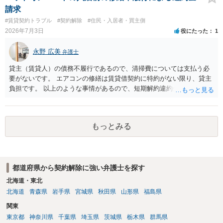
に改装したという事案で、住居に限定する特約までは存在しなかった
請求
として契約解除を認めなかった裁判例があります）。契約条項の記載
#賃貸契約トラブル
#契約解除
#住民・入居者・買主側
や解釈の問題になりますので、弁護士へ直接相談されることをお勧め
2026年7月3日
役にたった
1
します。
永野 広美
弁護士
貸主（賃貸人）の債務不履行であるので、清掃費については支払う必
要がないです。 エアコンの修繕は賃貸借契約に特約がない限り、貸主
負担です。 以上のような事情があるので、短期解約違約金を支払う必
要はないと反論できる可能性があります。
もっとみる
都道府県から契約解除に強い弁護士を探す
北海道・東北
北海道
青森県
岩手県
宮城県
秋田県
山形県
福島県
関東
東京都
神奈川県
千葉県
埼玉県
茨城県
栃木県
群馬県