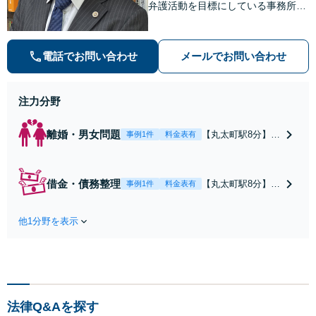
弁護活動を目標にしている事務所で
す【不動産・住まい】宅地建物取引
士の試験に合格、不動産分野の取扱
実績あり【相続・遺言】相談者さま
電話でお問い合わせ
メールでお問い合わせ
に寄り添い、円滑な相続を目指しま
す
注力分野
離婚・男女問題
【丸太町駅8分】調
事例1件
料金表有
停や条件交渉を有
利に進めるには、
法的な根拠に基づ
借金・債務整理
【丸太町駅8分】
事例1件
料金表有
く冷静な主張が重
【弁護士歴10年】
要です。財産分与
自己破産、任意整
／養育費など【弁
他1分野を表示
理、個人整理、時
護士歴10年】離婚
効の援用など。浪
後の生活を見据え
費・事業の失敗に
てアドバイスしま
よる借金も、相談
すので、お気軽に
者さまのご要望を
ご相談ください
踏まえ、解決策を
【初回相談３０分
法律Q&Aを探す
提示します【破産