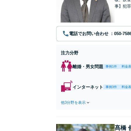
事】犯罪
ポート【
電話でお問い合わせ
注力分野
離婚・男女問題
事例1件
料金
インターネット
事例3件
料金
他3分野を表示
髙橋 