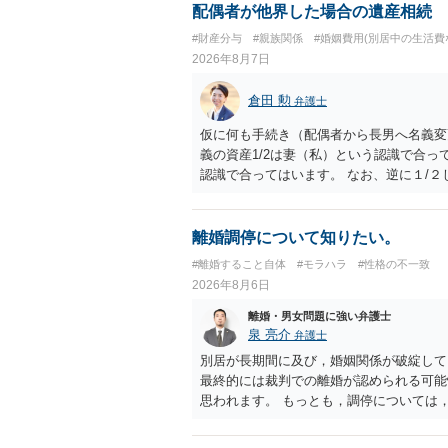
配偶者が他界した場合の遺産相続
#財産分与
#親族関係
#婚姻費用(別居中の生活費
2026年8月7日
倉田 勲
弁護士
仮に何も手続き（配偶者から長男へ名義変
義の資産1/2は妻（私）という認識で合っ
認識で合ってはいます。 なお、逆に１/
人に対して自宅の評価額の１/２の代償金
離婚調停について知りたい。
#離婚すること自体
#モラハラ
#性格の不一致
2026年8月6日
離婚・男女問題に強い弁護士
泉 亮介
弁護士
別居が長期間に及び，婚姻関係が破綻して
最終的には裁判での離婚が認められる可能
思われます。 もっとも，調停については
め，相手が合意するメリットをだしてでも
の離婚に固執しないかいずれかの対応は必