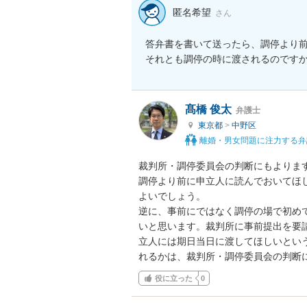
匿名希望
さん
答弁書を書いて送ったら、調停より前
それとも調停の時に渡されるのです
髙橋 俊太
弁護士
東京都
>
中野区
離婚・男女問題に注力する弁
裁判所・調停委員会の判断にもよります
調停より前に申立人に読んでおいてほ
よいでしょう。

逆に、事前にではなく調停の場で初め
いと思います。裁判所に事前提出を要
立人には期日当日に渡してほしいとい
れるかは、裁判所・調停委員会の判断
役に立った
0