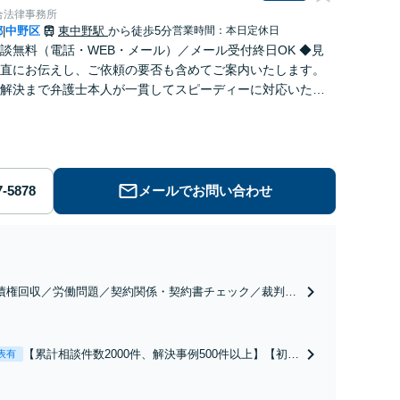
合法律事務所
都
中野区
東中野駅
から徒歩5分
営業時間：本日定休日
|
談無料（電話・WEB・メール）／メール受付終日OK ◆見
直にお伝えし、ご依頼の要否も含めてご案内いたします。
解決まで弁護士本人が一貫してスピーディーに対応いたし
◆累計相談2000件以上・解決実績500件以上
メールでお問い合わせ
債権回収／労働問題／契約関係・契約書チェック／裁判対
】取引先とのトラブル・会社内のトラブルなど、事後の解
だけでなく予防法務までワンストップで対応！顧問弁護士
お探しの方もご相談ください！【顧問経験豊富】【個別案
【累計相談件数2000件、解決事例500件以上】【初回
表有
も対応OK】
相談（電話・WEB）無料】「オーダーメイドの解決
策を提示」依頼者様の話を丁寧にうかがい、どんな