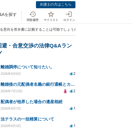
弁護士の方はこちら
&Aを探す
閲覧履歴
マイリスト
ログイン
する意向を答弁書に記載することは可能でしょうか？」
回避・合意交渉の法律Q&Aラン
グ
離婚調停について知りたい。
2
2026年8月6日
離婚後の元配偶者名義の銀行通帳とカードの処分方法について
2
2026年7月13日
配偶者が他界した場合の遺産相続
1
2026年8月7日
法テラスの一括精算について
1
2026年8月3日