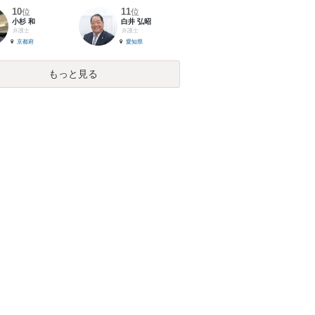
10
11
位
位
小杉 和
白井 弘昭
弁護士
弁護士
京都府
愛知県
もっと見る