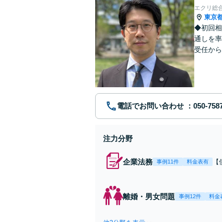
エクリ総
東京
◆初回相
通しを率
受任から
ます。 
電話でお問い合わせ
注力分野
企業法務
【
事例11件
料金表有
応
決
を
離婚・男女問題
事例12件
料金
件