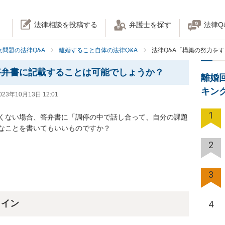
法律相談を投稿する
弁護士を探す
法律Q
女問題の法律Q&A
離婚すること自体の法律Q&A
法律Q&A「構築の努力を
答弁書に記載することは可能でしょうか？
離婚
キン
023年10月13日 12:01
1
くない場合、答弁書に「調停の中で話し合って、自分の課題
なことを書いてもいいものですか？
2
3
ライン
4