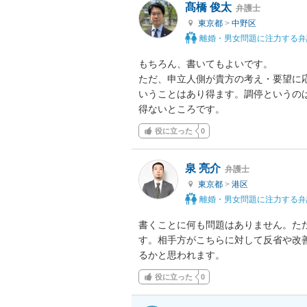
髙橋 俊太
弁護士
東京都
>
中野区
離婚・男女問題に注力する弁
もちろん、書いてもよいです。

ただ、申立人側が貴方の考え・要望に
いうことはあり得ます。調停というの
得ないところです。
役に立った
0
泉 亮介
弁護士
東京都
>
港区
離婚・男女問題に注力する弁
書くことに何も問題はありません。た
す。相手方がこちらに対して反省や改
るかと思われます。
役に立った
0