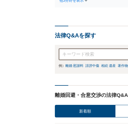
他3分野を表示
法律Q&Aを探す
例）
離婚 慰謝料
誹謗中傷
相続 遺産
著作物
離婚回避・合意交渉の法律Q&A
新着順