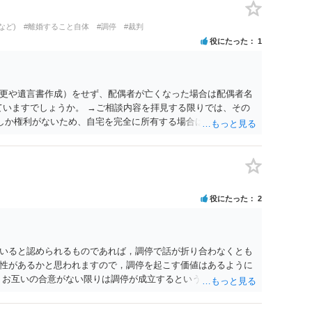
など)
#離婚すること自体
#調停
#裁判
役にたった
1
更や遺言書作成）をせず、配偶者が亡くなった場合は配偶者名
ていますでしょうか。 →ご相談内容を拝見する限りでは、その
２しか権利がないため、自宅を完全に所有する場合は、他の相続
の支払いが必要になります。
役にたった
2
いると認められるものであれば，調停で話が折り合わなくとも
性があるかと思われますので，調停を起こす価値はあるように
，お互いの合意がない限りは調停が成立するということはないた
調停で終わらせるよう努めるのか，裁判離婚を見据えて調停で
要となるかと思われます。 お一人で対応するのは難しい側面も