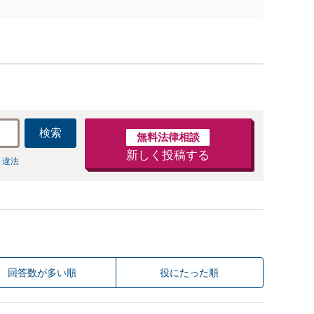
不安があるのか、何を解決したいのかを正確に読み
取ります。【東京都在住以外の方も対応】
検索
無料法律相談
新しく投稿する
 違法
回答数が多い順
役にたった順