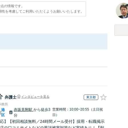
日時点の情報です。
用性を考慮してご利用いただくようお願いいたします。
介
弁護士
インタビューを見る
東京都
事務所
赤坂見附駅
から徒歩3
営業時間：10:00~20:55（土日祝
港
|
区
日）
分
応】【初回相談無料／24時間メール受付】採用・転職掲示
店の口コミサイトなどの風評被害対策など実績あり！【刑