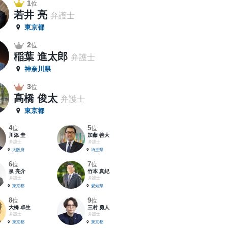
1
位
若井 亮
弁護士
東京都
2
位
稲葉 進太郎
弁護士
神奈川県
3
位
髙橋 俊太
弁護士
東京都
4
5
位
位
川添 圭
加藤 善大
弁護士
弁護士
大阪府
埼玉県
6
7
位
位
泉 亮介
竹本 真紀
弁護士
弁護士
東京都
愛知県
8
9
位
位
大橋 卓生
三村 勇人
弁護士
弁護士
東京都
東京都