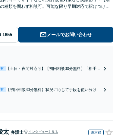
の種類を問わず相談可。可能な限り早期対応で駆けつけサ
労働】不当解雇・残業代請求はおまかせください
メールでお問い合わせ
【土日・夜間対応可】【初回相談30分無料】「相手方
表有
から書面を提示されたら、サインする前にご相談を」
経験豊富な弁護士が全力で交渉にあたります！相手方
と直接話す精神的負担を軽減「弁護士の交渉で慰謝料
【初回相談30分無料】状況に応じて手段を使い分け、
表有
金額アップ／減額交渉も対応可」【完全個室対応】
適切な方法で投稿の削除・発信者情報開示請求をおこ
ないます「企業やお店の風評被害対策／売り上げ低下
防止のために尽力」加害者側の対応可：開示請求の意
見照会が来たときの対処法、被害者との示談交渉
俊太
弁護士
インタビューを見る
東京都