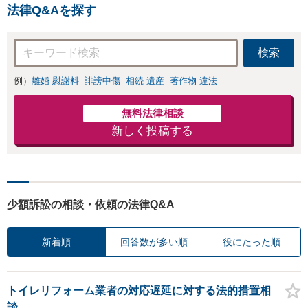
策／売り上げ低下
金額アップ／減額
法律Q&Aを探す
防止のために尽
交渉も対応可」
力」加害者側の対
【完全個室対応】
応可：開示請求の
検索
意見照会が来たと
きの対処法、被害
例）
離婚 慰謝料
誹謗中傷
相続 遺産
著作物 違法
者との示談交渉
無料法律相談
新しく投稿する
少額訴訟の相談・依頼の法律Q&A
新着順
回答数が多い順
役にたった順
トイレリフォーム業者の対応遅延に対する法的措置相
談