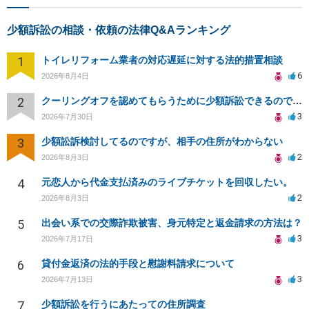
少額訴訟の相談・依頼の法律Q&Aランキング
1
トイレリフォーム業者の対応遅延に対する法的措置相談
6
2026年8月4日
2
クーリングオフを認めてもらうために少額訴訟できるのでしょうか。
3
2026年7月30日
3
少額訟訴検討してるのですが、相手の住所がわからない
2
2026年8月3日
4
元恋人から代金支払済みのライブチケットを回収したい。
2
2026年8月3日
5
出会い系での交際詐欺被害、身元特定と返金請求の方法は？
3
2026年7月17日
6
貸付金返済の法的手段と慰謝料請求について
3
2026年7月13日
7
少額訴訟を行うにあたっての住所調査