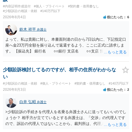
#内容証明作成送付
#個人・プライベート
#契約書・借用書なし
#少額訴訟の相談・依頼
#140万円以下
2026年8月4日
役にたった
6
鈴木 祥平
弁護士
よって、私は貴殿に対し、本書面到達の日から7日以内に、下記指定口
座へ金23万円全額を振り込んで返還するよう、ここに正式に請求しま
す。 【振込先】 銀行名 ○○銀行 支店名 ○○支店 預金種別 普通
口座番号 ○○○○○○○ 口座名義 ○○○○ 万一、上記期限までに返金がな
されない場合には、貴殿には任意に返金する意思がないものと判断
し、やむを得ず、返還金23万円及びこれに対する遅延損害金の支払い
少額訟訴検討してるのですが、相手の住所がわからな
を求める民事訴訟、支払督促その他必要な法的手続を直ちに講じま
い
す。 その際には、訴訟に要する費用その他法令上認められる金員につ
#少額訴訟の相談・依頼
#個人・プライベート
#契約書・借用書なし
#140万円以下
いても併せて請求する予定ですので、あらかじめ申し添えます。 本件
2026年8月3日
役にたった
2
は、貴殿自らが契約を解約したことによって生じた返還義務の履行を
求めるものにすぎません。貴殿の仕入先との取引関係や返金時期など
白井 弘昭
弁護士
の内部事情は、私に対する返還義務の発生や履行時期には何ら影響を
及ぼすものではありません。 これ以上、本件の解決を不必要に遅延さ
>少額訟訴の手続きを代理人を名乗る弁護士さんに送ってもいいのでし
せることなく、誠意をもって速やかに返金手続を履行されるよう、強
ょうか？ 相手方が立てているとする弁護士は、「交渉」の代理人です
く求めます。 以上
ので、訴訟の代理人ではないことから、裁判所は、代理人宛ての訴状
を受け取ることは無いと思われます。 なお、交渉段階で代理人が就い