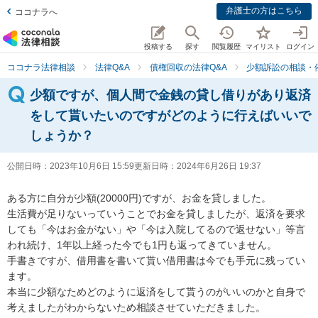
弁護士の方はこちら
ココナラへ
投稿する
探す
閲覧履歴
マイリスト
ログイン
ココナラ法律相談
法律Q&A
債権回収の法律Q&A
少額訴訟の相談・
少額ですが、個人間で金銭の貸し借りがあり返済
をして貰いたいのですがどのように行えばいいで
しょうか？
公開日時：
2023年10月6日 15:59
更新日時：
2024年6月26日 19:37
ある方に自分が少額(20000円)ですが、お金を貸しました。

生活費が足りないっていうことでお金を貸しましたが、返済を要求
しても「今はお金がない」や「今は入院してるので返せない」等言
われ続け、1年以上経った今でも1円も返ってきていません。

手書きですが、借用書を書いて貰い借用書は今でも手元に残ってい
ます。

本当に少額なためどのように返済をして貰うのがいいのかと自身で
考えましたがわからないため相談させていただきました。
