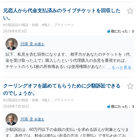
ている場合は、相手方（被告）の住所で訴状を作成提出し、裁判所に
代理人が就いていたことを知らせると（訴状の記載内容から明らかな
元恋人から代金支払済みのライブチケットを回収した
場合も）、裁判所が当該代理人弁護士に事前連絡し、引き続き訴訟も
い。
受任するかを聞いたうえで、受任の意志が明らかになったところで、
#少額訴訟の相談・依頼
#個人・プライベート
直接被告に送達するのではなく、代理人に訴状の受領を促すこともあ
2026年8月3日
役にたった
2
ります。 ラインのやり取りでしか証拠がないと、実際の本人性が明ら
かではありません。もちろん弁護士（２０万円の請求で代理人弁護士
川添 圭
弁護士
に委任するかも疑わしいのですが）も住所は明らかにしないでしょ
う。 何か本人を示す事実（振込先などの情報）から、相手の住所等の
以下、私見を含む回答になります。 相手方があなたのチケットを（代
情報を割り出していくしかないように思えます。 以上、ご参考まで。
金を受け取った上で）購入したという代理購入の合意を重視すれば、
チケットのうち1枚の所有権あるいは使用権限があなたにあり、チケッ
トの引渡しを求める権利があるという主張が認められやすいといえま
す。 一方、このチケット購入には「相手方と一緒に行く」という合意
も付随していたことを無視することができません。こちらを重視すれ
クーリングオフを認めてもらうために少額訴訟できる
ば、交際を終了させたことにより「一緒に行く」という結果の実現に
のでしょうか。
重大な障害が発生しており、当然にチケットを引き渡すべきといえる
#少額訴訟の相談・依頼
#個人・プライベート
かは微妙であり、むしろ返金すべきとするのが当事者の合理的意思に
2026年7月30日
役にたった
3
合致するのではないか、という判断に傾くことになると思います。 例
えば、当該チケットが座席指定である場合、交際を解消した2人が当日
川添 圭
弁護士
隣り合わせになることは避けたいという心理が働くことも無理からぬ
ところです。一方、チケットがエリア指定のアリーナ席であれば隣り
少額訴訟は、60万円以下の金銭の支払いを求める訴えが対象となりま
合わせにならずに済むかもしれませんし、そのチケットが入手困難で
す。 本件では、料金は後払い決済の方法（立替払）で支払われてお