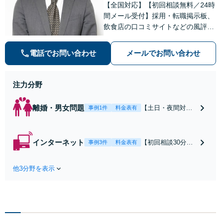
【全国対応】【初回相談無料／24時
間メール受付】採用・転職掲示板、
飲食店の口コミサイトなどの風評被
害対策など実績あり！【刑事】犯罪
の種類を問わず相談可。可能な限り
電話でお問い合わせ
メールでお問い合わせ
早期対応で駆けつけサポート【労
働】不当解雇・残業代請求はおまか
せください
注力分野
離婚・男女問題
【土日・夜間対応
事例1件
料金表有
可】【初回相談30
分無料】「相手方
から書面を提示さ
インターネット
【初回相談30分無
事例3件
料金表有
れたら、サインす
料】状況に応じて
る前にご相談を」
手段を使い分け、
経験豊富な弁護士
他3分野を表示
適切な方法で投稿
が全力で交渉にあ
の削除・発信者情
たります！相手方
報開示請求をおこ
と直接話す精神的
ないます「企業や
負担を軽減「弁護
お店の風評被害対
士の交渉で慰謝料