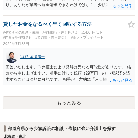
あったり特別席であったりすれば、判断は変わってくるかもしれませ
り、あなたが業者へ返金請求できるわけではなく、少額訴訟は使えな
ん。当該チケットがチケット転売防止法に規定する特定興行入場券に
いと思われます。 当該事業者と後払い決済業者を被告として債務不存
該当し、券面上使用者が指定されている場合には、チケット引渡し以
在確認請求訴訟を提起することも考えられますが、まずは後払い決済
外に選択肢がない場合もあるでしょう。 このように、本件の紛争は、
業者へ（原契約のクーリング・オフの証拠の写しとともに）支払拒絶
貸したお金をなるべく早く回収する方法
法的には「当事者の合理的意思」がどこにあるのかを追求した解決が
の通知書を送り、もし訴訟や支払督促を行ってきた場合には全面的に
#少額訴訟の相談・依頼
#強制執行・差し押さえ
#140万円以下
必要になると思われます。なかなか難しい問題なので、弁護士によっ
争う、というやり方がベターではないかと思います。弁護士会の相談
#内容証明作成送付
#契約書・借用書なし
#個人・プライベート
ても回答は異なるかもしれません。
センター等で、消費者問題に強い弁護士（消費者保護委員会に所属し
2026年7月28日
ているなど）へ相談されることをお勧めします。
澁谷 望
弁護士
回答いたします。※弁護士により見解は異なる可能性があります。 結
論から申し上げますと、相手に対して残額（29万円）の一括返済を請
求することは法的に可能です。 相手が一方的に「月少額ずつ返す」と
言ってきたとしても、あなたが同意していない以上、分割払いの合意
は成立していません。当初の返済期日も過ぎているため、一括返済を
求める権利があります。 具体的には、以下の手順で進めるのが効果的
もっとみる
です。 分割拒否と一括請求の通知：PayPayのメッセージ等で「分割
払いには同意していないため、残額の一括払いを求める」旨を明確に
伝えます。 相手の本名・住所の確認：応じない場合に法的手段（少額
訴訟など）をとるには、相手の身元が必要です。分からない場合は、
都道府県から少額訴訟の相談・依頼に強い弁護士を探す
まず本名や住所の特定を進めてください。 相手が購入した高額商品
（Switch2等）の事実も踏まえ、応じない場合は法的措置を辞さない姿
北海道・東北