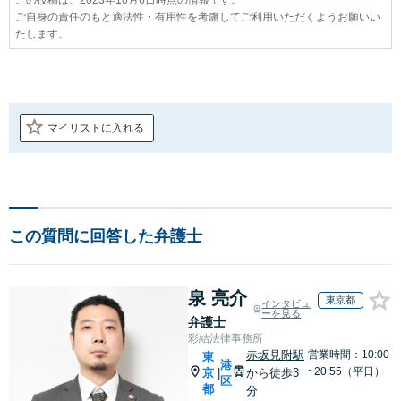
ご自身の責任のもと適法性・有用性を考慮してご利用いただくようお願いい
たします。
マイリストに入れる
この質問に回答した弁護士
泉 亮介
東京都
インタビュ
ーを見る
弁護士
彩結法律事務所
赤坂見附駅
営業時間：10:00
東
港
~20:55（平日）
京
から徒歩3
|
区
都
分