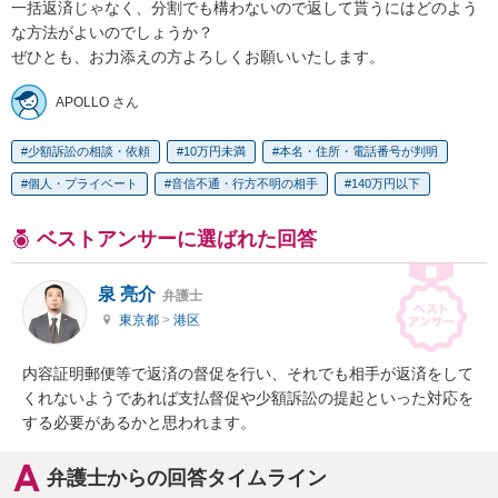
一括返済じゃなく、分割でも構わないので返して貰うにはどのよう
な方法がよいのでしょうか？

ぜひとも、お力添えの方よろしくお願いいたします。
APOLLO さん
少額訴訟の相談・依頼
10万円未満
本名・住所・電話番号が判明
個人・プライベート
音信不通・行方不明の相手
140万円以下
ベストアンサーに選ばれた回答
泉 亮介
弁護士
東京都
>
港区
内容証明郵便等で返済の督促を行い、それでも相手が返済をして
くれないようであれば支払督促や少額訴訟の提起といった対応を
する必要があるかと思われます。
弁護士からの回答タイムライン