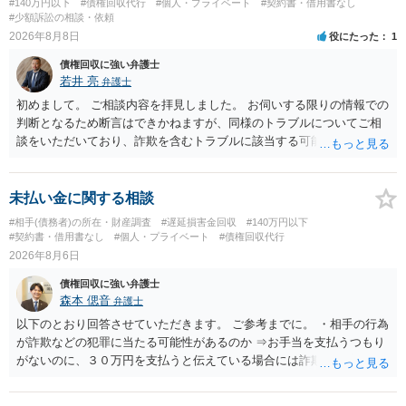
#140万円以下
#債権回収代行
#個人・プライベート
#契約書・借用書なし
#少額訴訟の相談・依頼
2026年8月8日
役にたった
1
債権回収に強い弁護士
若井 亮
弁護士
初めまして。 ご相談内容を拝見しました。 お伺いする限りの情報での
判断となるため断言はできかねますが、同様のトラブルについてご相
談をいただいており、詐欺を含むトラブルに該当する可能性があるで
しょう。 返金の請求にあたっては、相手方の身元を特定する必要があ
ります。 お金を渡した方法が現金手渡しではなく、指定口座への振込
であるならば、相手方の身元を特定できる可能性もあるでしょう。 い
未払い金に関する相談
ずれにせよ、まずは速やかに最寄りの警察署に被害相談に行くことを
#相手(債務者)の所在・財産調査
#遅延損害金回収
#140万円以下
お勧めします。
#契約書・借用書なし
#個人・プライベート
#債権回収代行
2026年8月6日
債権回収に強い弁護士
森本 偲音
弁護士
以下のとおり回答させていただきます。 ご参考までに。 ・相手の行為
が詐欺などの犯罪に当たる可能性があるのか ⇒お手当を支払うつもり
がないのに、３０万円を支払うと伝えている場合には詐欺罪に該当す
る可能性があります。 ・未払い金を回収するためにどのような法的手
段が取れるのか ⇒契約に基づく履行請求として３０万円を請求するこ