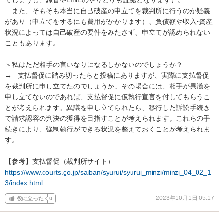
　また、そもそも本当に自己破産の申立てを裁判所に行うのか疑義
があり（申立てをするにも費用がかかります）、負債額や収入•資産
状況によっては自己破産の要件をみたさず、申立てが認められない
こともあります。

＞私はただ相手の言いなりになるしかないのでしょうか？

→   支払督促に踏み切ったらと投稿にありますが、実際に支払督促
を裁判所に申し立てたのでしょうか。その場合には、相手が異議を
申し立てないのであれば、支払督促に仮執行宣言を付してもらうこ
とが考えられます。異議を申し立てられたら、移行した訴訟手続き
で請求認容の判決の獲得を目指すことが考えられます。これらの手
続きにより、強制執行ができる状況を整えておくことが考えられま
す。

https://www.courts.go.jp/saiban/syurui/syurui_minzi/minzi_04_02_1
3/index.html
2023年10月1日 05:17
役に立った
0