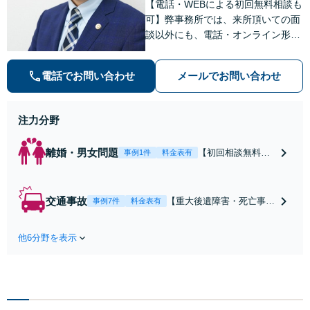
【電話・WEBによる初回無料相談も
きの対処法、被害
可】弊事務所では、来所頂いての面
者との示談交渉
談以外にも、電話・オンライン形式
での初回無料相談も実施中。すぐに
弁護士にご相談頂くことで、今のご
電話でお問い合わせ
メールでお問い合わせ
不安が和らぐとともに、問題解決の
ために前に進むことができます。
注力分野
離婚・男女問題
【初回相談無料】
事例1件
料金表有
【電話・オンライ
ン相談対応】あな
たにとって有利な
交通事故
【重大後遺障害・死亡事案
事例7件
料金表有
条件で離婚ができ
などの実績多数】「被害者
るよう、経験豊富
救済を第一に」一日でも早
な弁護士が多角的
他6分野を表示
く日常を取り戻せるよう、
な視点でアドバイ
私が力になります【初回相
ス「親権・監護
談無料】【電話・オンライ
権・面会交流に実
ン相談対応】「スピード対
績あり」子の引渡
応・納得できる解決を」
し・認知・親子関