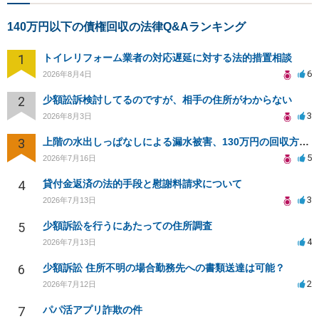
140万円以下の債権回収の法律Q&Aランキング
1
トイレリフォーム業者の対応遅延に対する法的措置相談
6
2026年8月4日
2
少額訟訴検討してるのですが、相手の住所がわからない
3
2026年8月3日
3
上階の水出しっぱなしによる漏水被害、130万円の回収方法を相談したい
5
2026年7月16日
4
貸付金返済の法的手段と慰謝料請求について
3
2026年7月13日
5
少額訴訟を行うにあたっての住所調査
4
2026年7月13日
6
少額訴訟 住所不明の場合勤務先への書類送達は可能？
2
2026年7月12日
7
パパ活アプリ詐欺の件