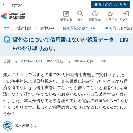
弁護士の方はこちら
ココナラへ
投稿する
探す
閲覧履歴
マイリスト
ログイン
ココナラ法律相談
法律Q&A
債権回収の法律Q&A
140万円以下の法律
貸付金について借用書はないが録音データ、LIN
Eのやり取りあり。
公開日時：
2023年10月1日 05:17
更新日時：
2024年9月4日 11:43
知人に１ヶ月で返すとの事で20万円程借用書無しで貸付けました。
その後半年以上期日無視され、支払督促に踏み切ったら本人から返
済を待てないなら借用書巻いてないから借りてないと嘘を付けば返
済しなくて済む。待てないならお金がないから自己破産すると言わ
れました。本人が借りてる事を認めている電話の録画やLINEのやり
とりはあります。私はただ相手の言いなりになるしかないのでしょ
うか？
匿名希望 さん