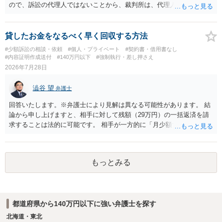
く求めます。 以上
ので、訴訟の代理人ではないことから、裁判所は、代理人宛ての訴状
を受け取ることは無いと思われます。 なお、交渉段階で代理人が就い
ている場合は、相手方（被告）の住所で訴状を作成提出し、裁判所に
代理人が就いていたことを知らせると（訴状の記載内容から明らかな
貸したお金をなるべく早く回収する方法
場合も）、裁判所が当該代理人弁護士に事前連絡し、引き続き訴訟も
#少額訴訟の相談・依頼
#個人・プライベート
#契約書・借用書なし
受任するかを聞いたうえで、受任の意志が明らかになったところで、
#内容証明作成送付
#140万円以下
#強制執行・差し押さえ
直接被告に送達するのではなく、代理人に訴状の受領を促すこともあ
2026年7月28日
ります。 ラインのやり取りでしか証拠がないと、実際の本人性が明ら
かではありません。もちろん弁護士（２０万円の請求で代理人弁護士
澁谷 望
弁護士
に委任するかも疑わしいのですが）も住所は明らかにしないでしょ
う。 何か本人を示す事実（振込先などの情報）から、相手の住所等の
回答いたします。※弁護士により見解は異なる可能性があります。 結
情報を割り出していくしかないように思えます。 以上、ご参考まで。
論から申し上げますと、相手に対して残額（29万円）の一括返済を請
求することは法的に可能です。 相手が一方的に「月少額ずつ返す」と
言ってきたとしても、あなたが同意していない以上、分割払いの合意
は成立していません。当初の返済期日も過ぎているため、一括返済を
求める権利があります。 具体的には、以下の手順で進めるのが効果的
もっとみる
です。 分割拒否と一括請求の通知：PayPayのメッセージ等で「分割
払いには同意していないため、残額の一括払いを求める」旨を明確に
伝えます。 相手の本名・住所の確認：応じない場合に法的手段（少額
訴訟など）をとるには、相手の身元が必要です。分からない場合は、
都道府県から140万円以下に強い弁護士を探す
まず本名や住所の特定を進めてください。 相手が購入した高額商品
（Switch2等）の事実も踏まえ、応じない場合は法的措置を辞さない姿
北海道・東北