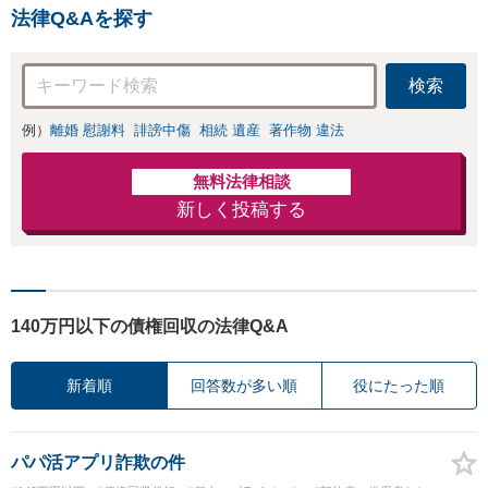
「刑事裁判のニーズにも対
係不存在確認など
法律Q&Aを探す
応」【休日・夜間相談可】
もご相談下さい
【子連れ相談可】
検索
例）
離婚 慰謝料
誹謗中傷
相続 遺産
著作物 違法
無料法律相談
新しく投稿する
140万円以下の債権回収の法律Q&A
新着順
回答数が多い順
役にたった順
パパ活アプリ詐欺の件