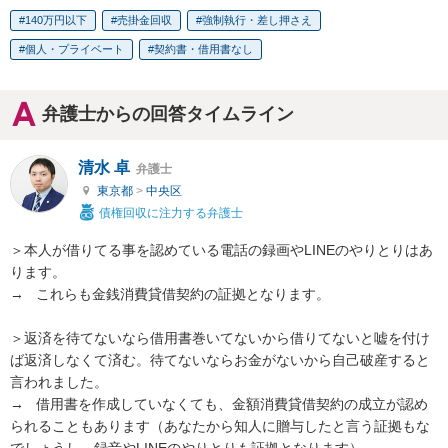
140万円以下
売掛金回収
強制執行・差し押さえ
個人・プライベート
契約書・借用書なし
弁護士からの回答タイムライン
清水 卓
弁護士
東京都
>
中央区
債権回収に注力する弁護士
＞本人が借りてる事を認めている電話の録画やLINEのやりとりはあ
ります。

→   これらも金銭消費貸借契約の証拠となります。

＞返済を待てないなら借用書巻いてないから借りてないと嘘を付け
ば返済しなくて済む。待てないならお金がないから自己破産すると
言われました。

→   借用書を作成していなくても、金額消費貸借契約の成立が認め
られることもあります（あなたから知人に贈与したと言う証拠もな
でしょうし、録音やLINEのやりとりも証拠となります）。
