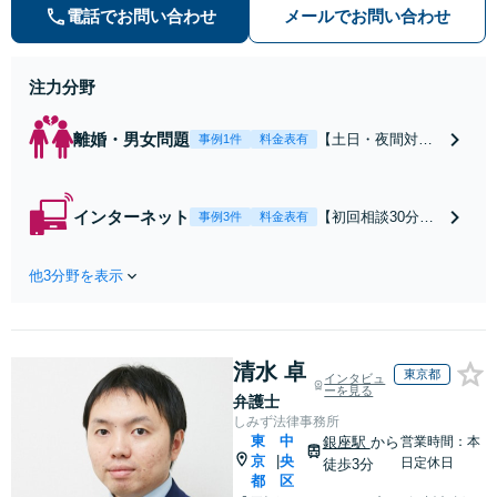
の種類を問わず相談可。可能な限り
電話でお問い合わせ
メールでお問い合わせ
早期対応で駆けつけサポート【労
働】不当解雇・残業代請求はおまか
せください
注力分野
離婚・男女問題
【土日・夜間対応
事例1件
料金表有
可】【初回相談30
分無料】「相手方
から書面を提示さ
インターネット
【初回相談30分無
事例3件
料金表有
れたら、サインす
料】状況に応じて
る前にご相談を」
手段を使い分け、
経験豊富な弁護士
他3分野を表示
適切な方法で投稿
が全力で交渉にあ
の削除・発信者情
たります！相手方
報開示請求をおこ
と直接話す精神的
ないます「企業や
負担を軽減「弁護
清水 卓
お店の風評被害対
東京都
インタビュ
士の交渉で慰謝料
ーを見る
策／売り上げ低下
弁護士
金額アップ／減額
防止のために尽
しみず法律事務所
交渉も対応可」
力」加害者側の対
東
中
銀座駅
から
営業時間：本
【完全個室対応】
京
央
応可：開示請求の
|
日定休日
徒歩3分
都
区
意見照会が来たと