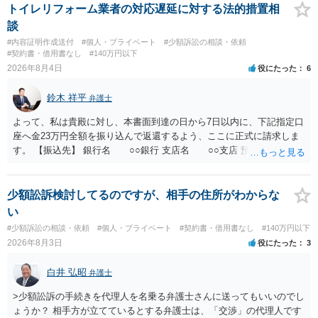
とが考えられますが、 パパ活の契約は、売春防止法に抵触する契約
トイレリフォーム業者の対応遅延に対する法的措置相
であるため、公序良俗に反する契約として 民法上無効（民法９０
談
条）となるため、相手方に請求できない可能性が高いです。 ・相手の
#内容証明作成送付
#個人・プライベート
#少額訴訟の相談・依頼
氏名や住所が分からない状態でも対応可能なのか ⇒訴訟等の裁判上の
#契約書・借用書なし
#140万円以下
手続を利用する場合には、原則として相手方の住所・氏名を把握して
2026年8月4日
役にたった
6
いる必要があります。
鈴木 祥平
弁護士
よって、私は貴殿に対し、本書面到達の日から7日以内に、下記指定口
座へ金23万円全額を振り込んで返還するよう、ここに正式に請求しま
す。 【振込先】 銀行名 ○○銀行 支店名 ○○支店 預金種別 普通
口座番号 ○○○○○○○ 口座名義 ○○○○ 万一、上記期限までに返金がな
されない場合には、貴殿には任意に返金する意思がないものと判断
し、やむを得ず、返還金23万円及びこれに対する遅延損害金の支払い
少額訟訴検討してるのですが、相手の住所がわからな
を求める民事訴訟、支払督促その他必要な法的手続を直ちに講じま
い
す。 その際には、訴訟に要する費用その他法令上認められる金員につ
#少額訴訟の相談・依頼
#個人・プライベート
#契約書・借用書なし
#140万円以下
いても併せて請求する予定ですので、あらかじめ申し添えます。 本件
2026年8月3日
役にたった
3
は、貴殿自らが契約を解約したことによって生じた返還義務の履行を
求めるものにすぎません。貴殿の仕入先との取引関係や返金時期など
白井 弘昭
弁護士
の内部事情は、私に対する返還義務の発生や履行時期には何ら影響を
及ぼすものではありません。 これ以上、本件の解決を不必要に遅延さ
>少額訟訴の手続きを代理人を名乗る弁護士さんに送ってもいいのでし
せることなく、誠意をもって速やかに返金手続を履行されるよう、強
ょうか？ 相手方が立てているとする弁護士は、「交渉」の代理人です