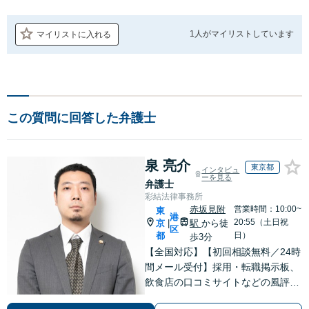
1人が
マイリストしています
マイリストに入れる
この質問に回答した弁護士
泉 亮介
東京都
インタビュ
ーを見る
弁護士
彩結法律事務所
赤坂見附
営業時間：10:00~
東
港
20:55（土日祝
京
駅
から徒
|
区
都
日）
歩3分
【全国対応】【初回相談無料／24時
間メール受付】採用・転職掲示板、
飲食店の口コミサイトなどの風評被
害対策など実績あり！【刑事】犯罪