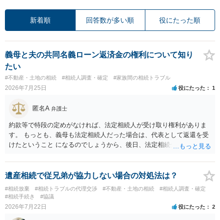
新着順
回答数が多い順
役にたった順
義母と夫の共同名義ローン返済金の権利について知り
たい
#不動産・土地の相続
#相続人調査・確定
#家族間の相続トラブル
2026年7月25日
役にたった
1
匿名A
弁護士
約款等で特段の定めがなければ、法定相続人が受け取り権利がありま
す。 もっとも、義母も法定相続人だった場合は、代表として返還を受
けたということ になるのでしょうから、後日、法定相続分に基づいて
精算を求めることは可能と思います。
遺産相続で従兄弟が協力しない場合の対処法は？
#相続放棄
#相続トラブルの代理交渉
#不動産・土地の相続
#相続人調査・確定
#相続手続き
#協議
2026年7月22日
役にたった
2