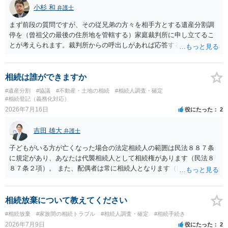
小杉 和
弁護士
まず前段の質問ですが、その従兄弟の方々を相手方とする遺産分割調
停を（曾祖父の最後の住所地を管轄する）家庭裁判所に申し立てるこ
とが考えられます。裁判所からの呼出しがあれば応答する可能性がま
だあるのではないでしょうか。 後段の質問については、相続放棄は可
能と思われます。時間が思った以上にないので必要書類をてきぱきと
揃える必要があります。その点是非御注意ください。
相続は誰ができますか
#遺産分割
#協議
#不動産・土地の相続
#相続人調査・確定
#相続登記（義務化対応）
2026年7月16日
役にたった
2
吉田 雄大
弁護士
子どもがいる方が亡くなった場合の法定相続人の範囲は民法８８７条
に規定があり、あなたは代襲相続人として相続権があります（民法８
８７条２項）。 また、配偶者は常に相続人となります（民法８９０
条）。 「祖父の子供３人」の方の配偶者がご健在であれば、その方に
も相続権があります。つまり、孫５人に加えて「おじ又はおば」にも
相続権がある可能性があります。
相続放棄について教えてください
#相続放棄
#家族間の相続トラブル
#相続人調査・確定
#相続手続き
2026年7月9日
役にたった
2