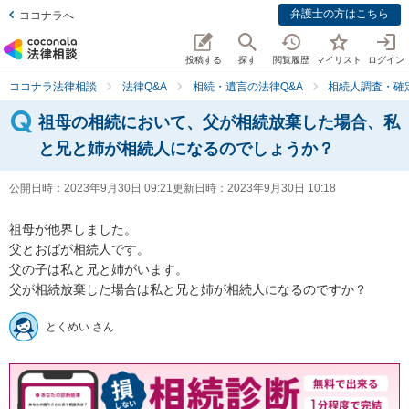
弁護士の方はこちら
ココナラへ
投稿する
探す
閲覧履歴
マイリスト
ログイン
ココナラ法律相談
法律Q&A
相続・遺言の法律Q&A
相続人調査・確
祖母の相続において、父が相続放棄した場合、私
と兄と姉が相続人になるのでしょうか？
公開日時：
2023年9月30日 09:21
更新日時：
2023年9月30日 10:18
祖母が他界しました。

父とおばが相続人です。

父の子は私と兄と姉がいます。

父が相続放棄した場合は私と兄と姉が相続人になるのですか？
とくめい さん