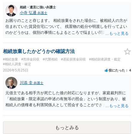
相続・遺言に強い弁護士
小寺 弘通
弁護士
お困りのことと存じます。 相続放棄をされた場合に、被相続人の方が
住まれていた賃貸住宅について、 残置物の処分や明渡しを行ってよい
のかどうかは、個別の事情にもよるところで悩ましい問題です。 相続
放棄をされた方が賃貸借契約を解約し、残置物を処分して明け渡した
場合、 「相続財産を処分」したと評価され、相続放棄が無効となるリ
スクが一応あるからです。 ただし、実際には、自宅内にめぼしい財産
相続放棄したかどうかの確認方法
がなく、滞納賃料が増え続けるのを止めるため、 解約をして鍵を返却
#相続放棄
#売掛金回収
#代襲相続
#遅延損害金回収
#相続財産調査・鑑定
してしまうというケースもそれなりにあります。 また、お母様の通帳
#相続人調査・確定
や印鑑などは現に保管されているのであれば、 そのまま保管されてお
2026年5月25日
役にたった
4
いた方が良いかと思います。 相続人全員が相続放棄された場合には、
相続財産清算人が選任される場合があり、 その場合には当該清算人に
川添 圭
弁護士
引き継いでいただくことになります。 ちなみに前提として、お母様の
お姉さんがご存命である以上、 その子（甥、姪）にはそもそも相続権
元借主である相手方が死亡した後の対応になりますが、家庭裁判所に
は発生しないので、甥姪の方々は相続放棄は不要になると考えられま
「相続放棄・限定承認の申述の有無等の照会」という制度があり、被
す。 明確にお答えができずに申し訳ありませんが、以上ご参考にして
相続人の債権者も利害関係人として照会することができます。照会を
いただければ幸いです。
行うべき家庭裁判所は、相続放棄の申述の管轄裁判所と同じ（原則と
して被相続人の最後の住所地を管轄する家庭裁判所）となります。照
会申請者の本人確認資料のほか、被相続人の相続関係の戸籍謄本類や
もっとみる
債権の存在を示す証拠資料などが必要になります。裁判所ウェブサイ