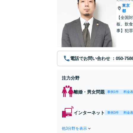
東京
都
【全国対
板、飲食
事】犯罪
ポート【
電話でお問い合わせ
注力分野
離婚・男女問題
事例1件
料金
インターネット
事例3件
料金
他3分野を表示