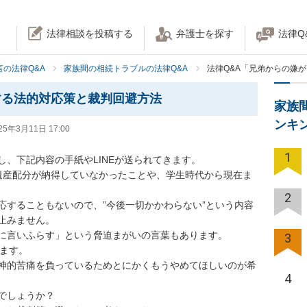
法律相談を投稿する
弁護士を探す
法律Q
の法律Q&A
家族間の相続トラブルの法律Q&A
法律Q&A「兄弟からの嫌
する法的対応策と裁判回避方法
家族
ンキ
25年3月11日 17:00
1
、下記内容の手紙やLINEが送られてきます。

遺産配分が納得していなかったことや、学生時代から現在ま
2
応することもないので、”今後一切かかわらない”という内容
みません。

に言いふらす」という脅迫まがいの言葉もあります。

3
ます。

神的苦痛を負っているためとにかくもうやめてほしいのが希
4
しょうか？
