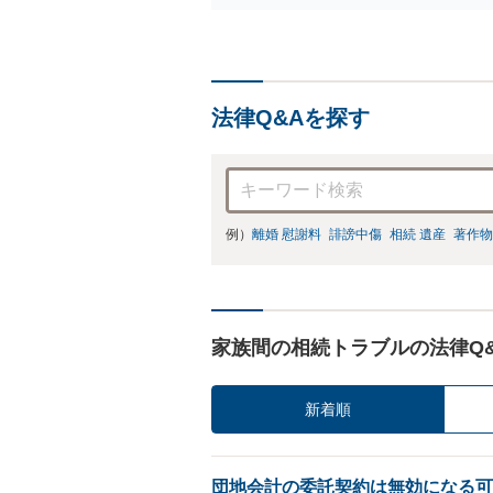
法律Q&Aを探す
例）
離婚 慰謝料
誹謗中傷
相続 遺産
著作物
家族間の相続トラブルの法律Q
新着順
団地会計の委託契約は無効になる可