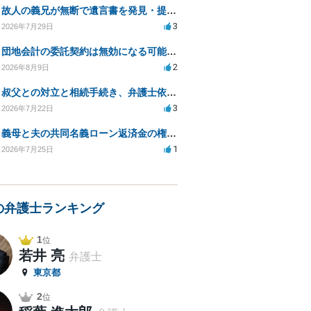
故人の義兄が無断で遺言書を発見・提出、法的対処法は？
3
2026年7月29日
団地会計の委託契約は無効になる可能性があるか？
2
2026年8月9日
叔父との対立と相続手続き、弁護士依頼の方法は？
3
2026年7月22日
義母と夫の共同名義ローン返済金の権利について知りたい
1
2026年7月25日
の弁護士ランキング
1
位
若井 亮
弁護士
東京都
2
位