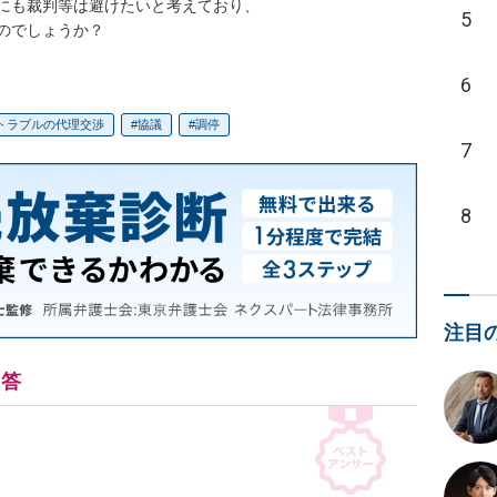
にも裁判等は避けたいと考えており、

5
のでしょうか？
6
トラブルの代理交渉
協議
調停
7
8
注目
回答