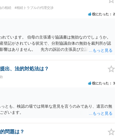
地の相続
#相続トラブルの代理交渉
役にたった
2
われています。 伯母の主張通り協議書は無効なのでしょうか。
産登記がされている状況で、分割協議自体の無効を裁判所が認
に影響はありません。 先方の訴訟の主張及び立証次第ですが、
書、筆跡鑑定 が提出されればその効力が否定される可能性はあ
わっていること ・御祖母様の意に反する遺産分割協議を行う実
 からすると、実際に遺産分割協議の効力が否定される可能性は
提出、法的対処法は？
に高い）ということが言えると思います。
効
役にたった
3
もっとも、検認の場では簡単な意見を言うのみであり、遺言の無
ございます。
的問題は？