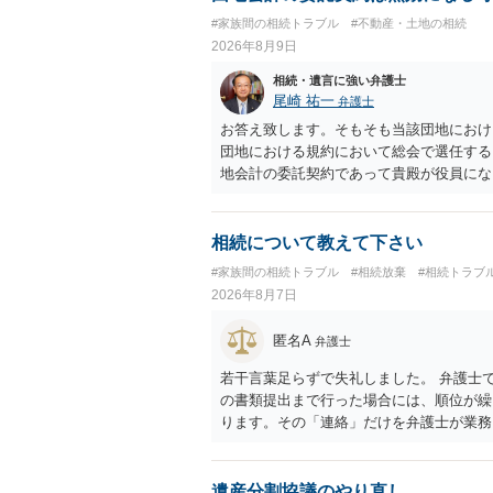
#家族間の相続トラブル
#不動産・土地の相続
2026年8月9日
相続・遺言に強い弁護士
尾崎 祐一
弁護士
お答え致します。そもそも当該団地におけ
団地における規約において総会で選任する
地会計の委託契約であって貴殿が役員にな
成立しています。当該団地における役員の
より委託契約は有効に成立しています。
相続について教えて下さい
#家族間の相続トラブル
#相続放棄
#相続トラブ
2026年8月7日
匿名A
弁護士
若干言葉足らずで失礼しました。 弁護士
の書類提出まで行った場合には、順位が繰
ります。その「連絡」だけを弁護士が業務
遺産分割協議のやり直し