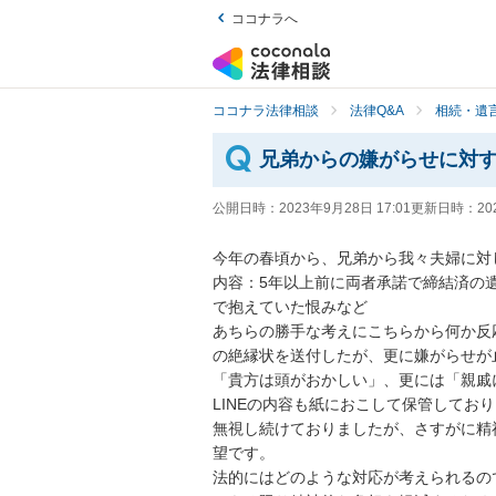
ココナラへ
ココナラ法律相談
法律Q&A
相続・遺言
兄弟からの嫌がらせに対
公開日時：
2023年9月28日 17:01
更新日時：
20
今年の春頃から、兄弟から我々夫婦に対し
内容：5年以上前に両者承諾で締結済の
で抱えていた恨みなど

あちらの勝手な考えにこちらから何か反
の絶縁状を送付したが、更に嫌がらせが止
「貴方は頭がおかしい」、更には「親戚
LINEの内容も紙におこして保管しており
無視し続けておりましたが、さすがに精
望です。

法的にはどのような対応が考えられるので