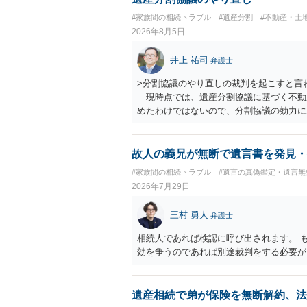
#家族間の相続トラブル
#遺産分割
#不動産・土
2026年8月5日
井上 祐司
弁護士
>分割協議のやり直しの裁判を起こすと言
現時点では、遺産分割協議に基づく不動
めたわけではないので、分割協議の効力
・御祖母様の認知能力に関する医師の意見
りますが、 ・伯母様自身が分割協議に加
益が誰にあったかの立証が困難であること
故人の義兄が無断で遺言書を発見・
それほど高くない（立証のハードルは非常
#家族間の相続トラブル
#遺言の真偽鑑定・遺言無
2026年7月29日
三村 勇人
弁護士
相続人であれば検認に呼び出されます。 
効を争うのであれば別途裁判をする必要が
遺産相続で弟が保険を無断解約、法