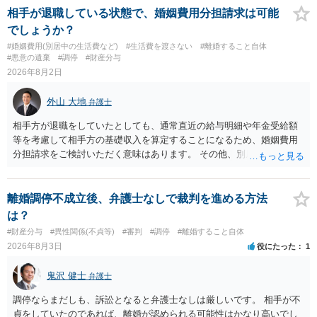
実です。
相手が退職している状態で、婚姻費用分担請求は可能
でしょうか？
#婚姻費用(別居中の生活費など)
#生活費を渡さない
#離婚すること自体
#悪意の遺棄
#調停
#財産分与
2026年8月2日
外山 大地
弁護士
相手方が退職をしていたとしても、通常直近の給与明細や年金受給額
等を考慮して相手方の基礎収入を算定することになるため、婚姻費用
分担請求をご検討いただく意味はあります。 その他、別居の経緯、質
問者様の年収、監護されているお子様がいるかといった事情をふまえ
て、ご検討いただくのが良いかと思います。
離婚調停不成立後、弁護士なしで裁判を進める方法
は？
#財産分与
#異性関係(不貞等)
#審判
#調停
#離婚すること自体
2026年8月3日
役にたった
1
鬼沢 健士
弁護士
調停ならまだしも、訴訟となると弁護士なしは厳しいです。 相手が不
貞をしていたのであれば、離婚が認められる可能性はかなり高いでし