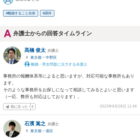
離婚すること自体
調停
弁護士からの回答タイムライン
髙橋 俊太
弁護士
東京都
>
中野区
離婚・男女問題に注力する弁護士
事務所の報酬体系等によると思いますが、対応可能な事務所もあり
ます。

そのような事務所をお探しになって相談してみるとよいと思います
（一応、弊所も対応はしております）。
2023年9月28日 11:46
役に立った
0
石濱 嵩之
弁護士
東京都
>
港区