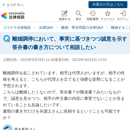
弁護士の方はこちら
ココナラへ
投稿する
探す
閲覧履歴
マイリスト
ログイン
ココナラ法律相談
法律Q&A
離婚・男女問題の法律Q&A
離婚するこ
離婚調停において、事実に基づきつつ誠意を示す
答弁書の書き方について相談したい
公開日時：
2023年9月28日 11:46
更新日時：
2023年10月4日 12:01
離婚調停を起こされています。相手は代理人がいますが、相手の性
格を考えると、こちらが代理人を立てると強硬な姿勢になることが
予想されます。

こちらは離婚したくないので、答弁書？や陳述書？みたいなもの
で、誠意を見せつつ、相手の申立書の内容に事実でないことが含ま
れていることも反論したいです。

書類の書き方だけを弁護士さんに依頼するということも可能です
か？
匿名希望 さん