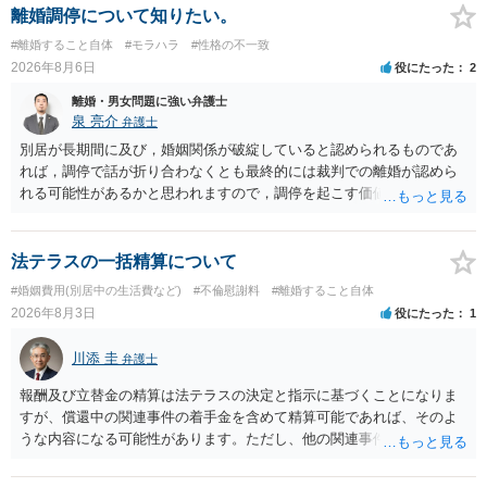
償金の支払いが必要になります。
離婚調停について知りたい。
#離婚すること自体
#モラハラ
#性格の不一致
2026年8月6日
役にたった
2
離婚・男女問題に強い弁護士
泉 亮介
弁護士
別居が長期間に及び，婚姻関係が破綻していると認められるものであ
れば，調停で話が折り合わなくとも最終的には裁判での離婚が認めら
れる可能性があるかと思われますので，調停を起こす価値はあるよう
に思われます。 もっとも，調停については，お互いの合意がない限り
は調停が成立するということはないため，相手が合意するメリットを
だしてでも調停で終わらせるよう努めるのか，裁判離婚を見据えて調
法テラスの一括精算について
停での離婚に固執しないかいずれかの対応は必要となるかと思われま
#婚姻費用(別居中の生活費など)
#不倫慰謝料
#離婚すること自体
す。 お一人で対応するのは難しい側面もありますので弁護士を立てる
2026年8月3日
役にたった
1
ことを検討されると良いかと思われます。
川添 圭
弁護士
報酬及び立替金の精算は法テラスの決定と指示に基づくことになりま
すが、償還中の関連事件の着手金を含めて精算可能であれば、そのよ
うな内容になる可能性があります。ただし、他の関連事件でも相手方
から金銭を取得できる場合には個別に考える場合もあります。個別事
情によって対応が違いますので、法テラスへお尋ねいただいた方が確