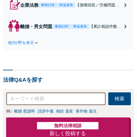
企業法務
【債権回収／労働問題／
事例11件
料金表有
契約関係・契約書チェッ
ク／裁判対応】取引先と
のトラブル・会社内のト
離婚・男女問題
【累計相談件数20
事例12件
料金表有
ラブルなど、事後の解決
00件、解決事例50
だけでなく予防法務まで
0件以上】【初回
ワンストップで対応！顧
他3分野を表示
相談（電話・WE
問弁護士をお探しの方も
B）無料】「オー
ご相談ください！【顧問
ダーメイドの解決
経験豊富】【個別案件も
策を提示」依頼者
対応OK】
様の話を丁寧にう
かがい、どんな不
法律Q&Aを探す
安があるのか、何
を解決したいのか
を正確に読み取り
検索
ます。【東京都在
住以外の方も対
例）
離婚 慰謝料
誹謗中傷
相続 遺産
著作物 違法
応】
無料法律相談
新しく投稿する