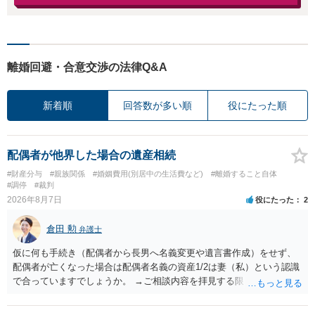
離婚回避・合意交渉の法律Q&A
新着順
回答数が多い順
役にたった順
配偶者が他界した場合の遺産相続
#財産分与
#親族関係
#婚姻費用(別居中の生活費など)
#離婚すること自体
#調停
#裁判
2026年8月7日
役にたった
2
倉田 勲
弁護士
仮に何も手続き（配偶者から長男へ名義変更や遺言書作成）をせず、
配偶者が亡くなった場合は配偶者名義の資産1/2は妻（私）という認識
で合っていますでしょうか。 →ご相談内容を拝見する限りでは、その
認識で合ってはいます。 なお、逆に１/２しか権利がないため、自宅を
完全に所有する場合は、他の相続人に対して自宅の評価額の１/２の代