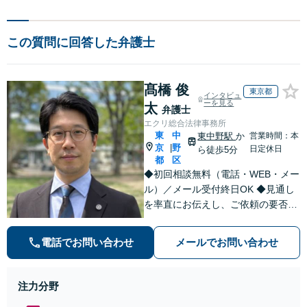
この質問に回答した弁護士
髙橋 俊
東京都
インタビュ
ーを見る
太
弁護士
エクリ総合法律事務所
東
中
東中野駅
か
営業時間：本
京
野
|
日定休日
ら徒歩5分
都
区
◆初回相談無料（電話・WEB・メー
ル）／メール受付終日OK ◆見通し
を率直にお伝えし、ご依頼の要否も
含めてご案内いたします。受任から
解決まで弁護士本人が一貫してスピ
電話でお問い合わせ
メールでお問い合わせ
ーディーに対応いたします。 ◆累計
相談2000件以上・解決実績500件以
上
注力分野