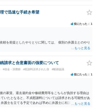
理で迅速な手続き希望
役にたった
1
依頼を前提としたやりとりに関しては、 個別の弁護士とのやり
銭請求と合意書面の強要について
婚
#借金・浪費癖
#慰謝料請求された側
#離婚協議
役にたった
1
後の家賃、退去違約金や修繕費用等をこちらが負担する理由は
していたとなると、不貞慰謝料については請求される可能性があ
 弁護士を立てる予定であれば早めに弁護士に相談し、弁護士か