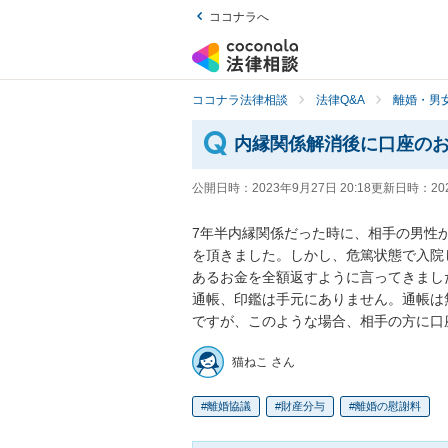
ココナラへ
ココナラ法律相談
法律Q&A
離婚・男
内縁関係解消後に口座の
公開日時：
2023年9月27日 20:18
更新日時：
20
7年半内縁関係だった時に、相手の男性か
を頂きました。しかし、危篤状態で入院
あるお金を全額返すように言ってきました
通帳、印鑑は手元にありません。通帳は
ですが、このような場合、相手の方に口
猫ねこ さん
離婚協議
財産分与
離婚の慰謝料