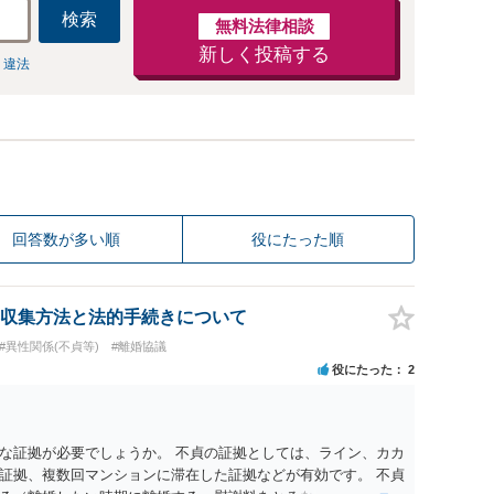
検索
無料法律相談
新しく投稿する
 違法
回答数が多い順
役にたった順
収集方法と法的手続きについて
#異性関係(不貞等)
#離婚協議
役にたった
2
な証拠が必要でしょうか。 不貞の証拠としては、ライン、カカ
証拠、複数回マンションに滞在した証拠などが有効です。 不貞