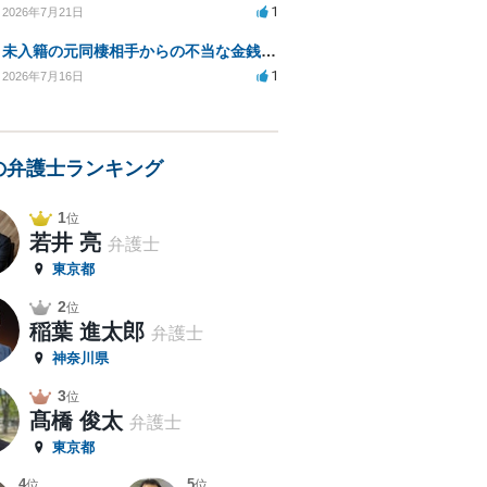
1
2026年7月21日
未入籍の元同棲相手からの不当な金銭請求と合意書面の強要について
1
2026年7月16日
の弁護士ランキング
1
位
若井 亮
弁護士
東京都
2
位
稲葉 進太郎
弁護士
神奈川県
3
位
髙橋 俊太
弁護士
東京都
4
5
位
位