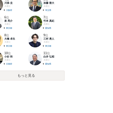
川添 圭
加藤 善大
弁護士
弁護士
大阪府
埼玉県
6
7
位
位
泉 亮介
竹本 真紀
弁護士
弁護士
東京都
愛知県
8
9
位
位
大橋 卓生
三村 勇人
弁護士
弁護士
東京都
東京都
10
11
位
位
小杉 和
白井 弘昭
弁護士
弁護士
京都府
愛知県
もっと見る