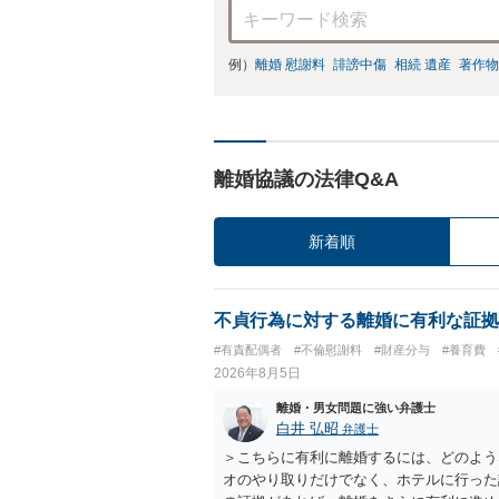
例）
離婚 慰謝料
誹謗中傷
相続 遺産
著作物
離婚協議の法律Q&A
新着順
不貞行為に対する離婚に有利な証拠
#有責配偶者
#不倫慰謝料
#財産分与
#養育費
2026年8月5日
離婚・男女問題に強い弁護士
白井 弘昭
弁護士
＞こちらに有利に離婚するには、どのよう
オのやり取りだけでなく、ホテルに行った