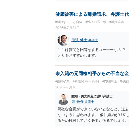
護士に相談されることをおすすめします。
健康被害による離婚請求、弁護士代
#離婚すること自体
#性格の不一致
#離婚協議
2026年7月21日
鬼沢 健士
弁護士
ここは質問と回答をするコーナーなので、
とりをおすすめします。
未入籍の元同棲相手からの不当な金
#婚約破棄
#異性関係(不貞等)
#内縁関係・事実
2026年7月16日
離婚・男女問題に強い弁護士
泉 亮介
弁護士
明確な合意ができていないとなると、退去
ないように思われます。 仮に婚約が成立
るため検討しておく必要があるでしょう。
ら回答をさせると良いでしょう。