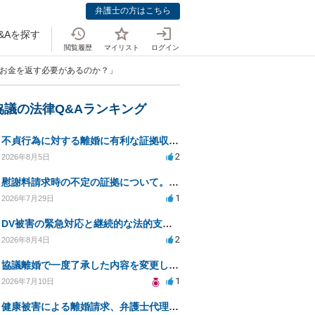
弁護士の方はこちら
&Aを探す
閲覧履歴
マイリスト
ログイン
のお金を返す必要があるのか？」
協議の法律Q&Aランキング
不貞行為に対する離婚に有利な証拠収集方法と法的手続きについて
2
2026年8月5日
慰謝料請求時の不定の証拠について。効力があるのか知りたい。
1
2026年7月29日
DV被害の緊急対応と継続的な法的支援を求む
2
2026年8月4日
協議離婚で一度了承した内容を変更したいです
1
2026年7月10日
健康被害による離婚請求、弁護士代理で迅速な手続き希望