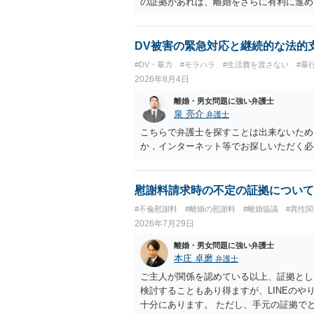
の証拠があれば、離婚をさらに有利に進め
きると思われます。 ただし、不貞発覚後
がありますので、ご注意ください。 以上
DV被害の緊急対応と継続的な法的
#DV・暴力
#モラハラ
#生活費を渡さない
#暴
2026年8月4日
離婚・男女問題に強い弁護士
泉 亮介
弁護士
こちらで弁護士を探すことは出来ないため
か，インターネット等でお探しいただく必
慰謝料請求時の不定の証拠について
#不倫慰謝料
#離婚の慰謝料
#離婚協議
#異性関
2026年7月29日
離婚・男女問題に強い弁護士
本庄 卓磨
弁護士
ご主人が関係を認めている以上、証拠とし
検討することもあり得ますが、LINEの
十分にあります。 ただし、手元の証拠で