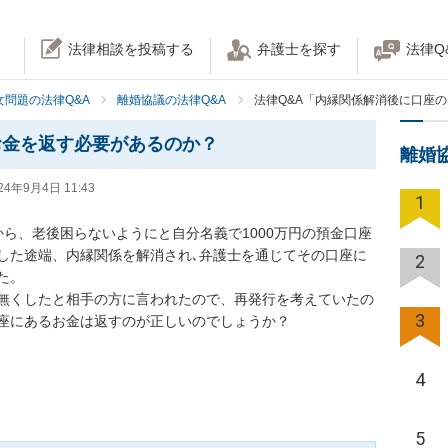
法律相談を投稿する
弁護士を探す
法律Q
女問題の法律Q&A
離婚協議の法律Q&A
法律Q&A「内縁関係解消後に口座
お金を返す必要があるのか？
離婚
24年9月4日 11:43
1
ら、老後困らないようにと自分名義で1000万円の預金口座
した途端、内縁関係を解消され､弁護士を通じてその口座に
2
。

無くしたと相手の方に言われたので、再発行を考えていたの
3
座にあるお金は返すのが正しいのでしょうか？
4
5