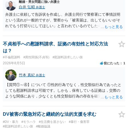
離婚・男女問題に強い弁護士
白井 弘昭
弁護士
弁護士に依頼して告訴状を作成し、弁護士同行で警察署にて事情説明
という流れが一般的ですが、警察から「被害届は、出してもいいがそ
れでもう打切りにしてほしい」と言われているのでしたら、あまり結
論は変わらないかもしれないですね。 所轄の警察を飛び越えて、直接
検察庁に訴えるのもありかもしれないですが、実際に捜査をするの
は、結局所轄だと思われますので、やはり結論は変わらないかもしれ
不貞相手への慰謝料請求、証拠の有効性と対応方法
ないです。 一度、最寄りの「刑事に強い」とうたっている弁護士に相
は？
談してみてはいかがでしょうか。 以上、ご参考まで。
#不倫慰謝料
#異性関係(不貞等)
#慰謝料請求したい側
2026年8月5日
役にたった
1
竹本 真紀
弁護士
【質問①～④】について ①性的行為でなく，性交類似行為であったと
しても慰謝料請求は可能です。しかも，保有している証拠は，交際の
ような関係にあり，少なくとも性交類似行為の存在を確実に証明でき
るものです（裏を返せば，証拠で認められる範囲でしか認めていない
ことを窺わせるものです。）。ですから，慰謝料請求を進めることで
よいと思います。 ただ．慰謝料額については，婚姻破綻に至っていな
DV被害の緊急対応と継続的な法的支援を求む
いとして，この点を考慮されることになるかもしれません。 ②夫との
#DV・暴力
#モラハラ
#生活費を渡さない
#暴行・傷害罪
今後のことを考えて書いてもらうか否かを検討するのがよいと思いま
#慰謝料請求したい側
#離婚協議