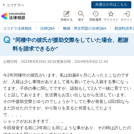
弁護士の方はこちら
ココナラへ
投稿する
探す
閲覧履歴
マイリスト
ログイン
ココナラ法律相談
法律Q&A
離婚・男女問題の法律Q&A
慰謝料請求
"同棲中の彼氏が援助交際をしていた場合、慰謝
料を請求できるか"
公開日時：
2023年9月24日 20:42
更新日時：
2024年9月4日 11:43
今2年同棲中の彼氏がいます。私は妊娠8ヶ月に入ったとこなのです
が、入籍は少し事情がありまして落ち着いてから入籍する事になっ
てます。子供の事に関してですが、認知もして2人で一緒に育ててい
くと話してあります。生活費もお互い出しながら生活しています。

その中援助交際とゆうのでしょうか？してた事が発覚し1回2回なら
まだ許せたのですが、やり取りを見ると何度もしてたよう
で、、、。

ショックがおおきすぎて、、、。

今回発覚する前に2年前にも同じような事があり、その時は許したの