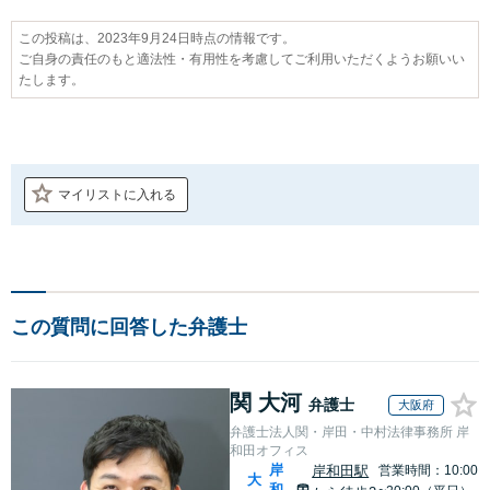
この投稿は、2023年9月24日時点の情報です。
ご自身の責任のもと適法性・有用性を考慮してご利用いただくようお願いい
たします。
マイリストに入れる
この質問に回答した弁護士
関 大河
弁護士
大阪府
弁護士法人関・岸田・中村法律事務所 岸
和田オフィス
岸
岸和田駅
営業時間：10:00
大
和