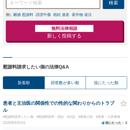
検索
例）
離婚 慰謝料
誹謗中傷
相続 遺産
著作物 違法
無料法律相談
新しく投稿する
慰謝料請求したい側の法律Q&A
新着順
回答数が多い順
役にたった順
患者と主治医の関係性での性的な関わりからのトラブ
ル
#慰謝料請求したい側
#慰謝料請求・訴訟
#示談
#産婦人科
#患者・入所者側
2026年8月5日
役にたった
2