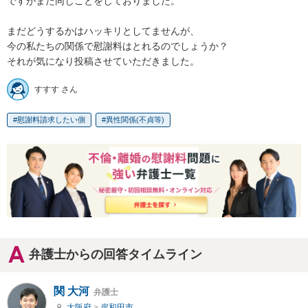
ですがまた同じことをしておりました。

まだどうするかはハッキリとしてませんが、

今の私たちの関係で慰謝料はとれるのでしょうか？

それが気になり投稿させていただきました。
すすす さん
慰謝料請求したい側
異性関係(不貞等)
弁護士からの回答タイムライン
関 大河
弁護士
大阪府
>
岸和田市