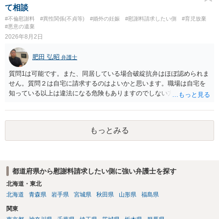
て相談
#不倫慰謝料
#異性関係(不貞等)
#婚外の妊娠
#慰謝料請求したい側
#育児放棄
#悪意の遺棄
2026年8月2日
肥田 弘昭
弁護士
質問1は可能です。また、同居している場合破綻抗弁はほぼ認められま
せん。質問２は自宅に請求するのはよいかと思います。職場は自宅を
知っている以上は違法になる危険もありますのでしない方が良いで
す。質問３は可能かと思います。質問４は悪意の遺棄などに該当する
かと思います。有責配偶者ですので相手方からの離婚は拒否しても仮
に訴訟されても法的に成立しません。質問５は認知すると養育費支払
もっとみる
い、相続権が発生します。合意があれば法的に可能ですが法律で強制
することはできません。質問６は可能です。質問７は不貞行為の写真
データ（ハメ撮り）、第三者撮影の腕組み写真、夫の自白録音まであ
るのであれば十分かと思います。ご参考にしてください。
都道府県から慰謝料請求したい側に強い弁護士を探す
北海道・東北
北海道
青森県
岩手県
宮城県
秋田県
山形県
福島県
関東