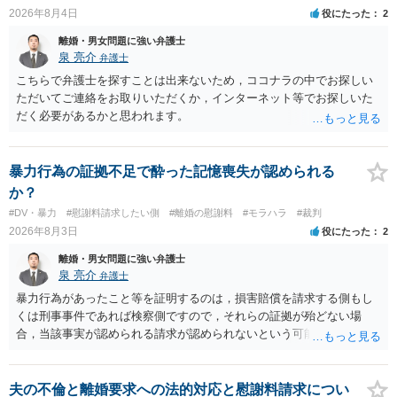
す。今ある証拠以上のことを証明（証明力を強めることも含む）でき
2026年8月4日
役にたった
2
るのであれば，前向きに検討を進めるという考え方でもよいでしょ
離婚・男女問題に強い弁護士
う。慰謝料請求としては証拠として使えることが前提であり，その価
泉 亮介
弁護士
値と夫との関係との均衡のように思います。 ③行政書士に委任をして
いるのであれば，どのような内容の委任なのか不明ですが，その行政
こちらで弁護士を探すことは出来ないため，ココナラの中でお探しい
書士との協議になると思います。請求するか，訴訟にするか，その点
ただいてご連絡をお取りいただくか，インターネット等でお探しいた
の見極めや，相手方は性交類似行為は認めているのか，それさえも否
だく必要があるかと思われます。
定しているのかによって，考え方・進め方は変わってくると思いま
す。 ④性交類似行為を認めているにもかかわらず支払を拒否するので
あれば，本人（行政書士でも同じだと思います。）への対応ではあま
暴力行為の証拠不足で酔った記憶喪失が認められる
り変わらないように思います。減額で折り合えるなら本人様の交渉で
か？
もよいように思いますが，ゼロかどうかの観点であれば，訴訟に進む
#DV・暴力
#慰謝料請求したい側
#離婚の慰謝料
#モラハラ
#裁判
しかなくなるようにも思います。そうしますと，お近くの弁護士に相
2026年8月3日
役にたった
2
談して進めることを検討した方がよいようにも思います。
離婚・男女問題に強い弁護士
泉 亮介
弁護士
暴力行為があったこと等を証明するのは，損害賠償を請求する側もし
くは刑事事件であれば検察側ですので，それらの証拠が殆どない場
合，当該事実が認められる請求が認められないという可能性はあるで
しょう。
夫の不倫と離婚要求への法的対応と慰謝料請求につい