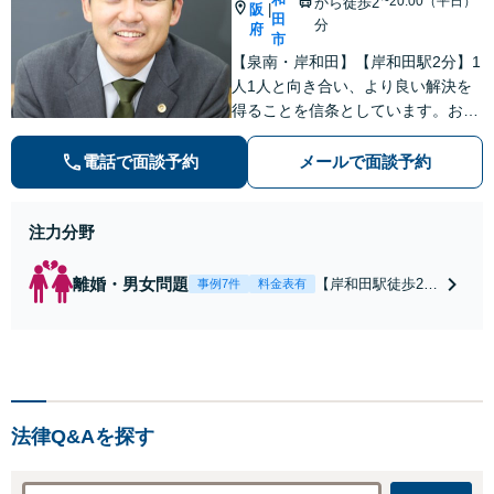
~20:00（平日）
から徒歩2
阪
|
田
分
府
市
【泉南・岸和田】【岸和田駅2分】1
人1人と向き合い、より良い解決を
得ることを信条としています。お気
軽にご相談下さい。
電話で面談予約
メールで面談予約
注力分野
離婚・男女問題
【岸和田駅徒歩2
事例7件
料金表有
分】【土日夜間対
応】【スピーディ
な対応】【納得の
料金体系】で安心
してご依頼頂ける
よう努めておりま
法律Q&Aを探す
す。一人で悩まず
にまずはお気軽に
ご相談を。