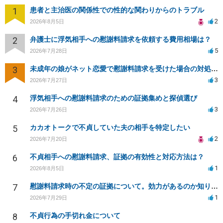
1
患者と主治医の関係性での性的な関わりからのトラブル
2
2026年8月5日
2
弁護士に浮気相手への慰謝料請求を依頼する費用相場は？
5
2026年7月28日
3
未成年の娘がネット恋愛で慰謝料請求を受けた場合の対処法は？
3
2026年7月27日
4
浮気相手への慰謝料請求のための証拠集めと探偵選び
3
2026年7月26日
5
カカオトークで不貞していた夫の相手を特定したい
2
2026年7月20日
6
不貞相手への慰謝料請求、証拠の有効性と対応方法は？
1
2026年8月5日
7
慰謝料請求時の不定の証拠について。効力があるのか知りたい。
1
2026年7月29日
8
不貞行為の手切れ金について