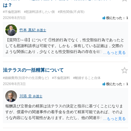
場合がありますので、ご注意ください。 以上、ご参考まで。
は？
#不倫慰謝料
#慰謝料請求したい側
#異性関係(不貞等)
2026年8月5日
役にたった
1
竹本 真紀
弁護士
【質問①～④】について ①性的行為でなく，性交類似行為であったと
しても慰謝料請求は可能です。しかも，保有している証拠は，交際の
ような関係にあり，少なくとも性交類似行為の存在を確実に証明でき
るものです（裏を返せば，証拠で認められる範囲でしか認めていない
ことを窺わせるものです。）。ですから，慰謝料請求を進めることで
よいと思います。 ただ．慰謝料額については，婚姻破綻に至っていな
法テラスの一括精算について
いとして，この点を考慮されることになるかもしれません。 ②夫との
#婚姻費用(別居中の生活費など)
#不倫慰謝料
#離婚すること自体
今後のことを考えて書いてもらうか否かを検討するのがよいと思いま
2026年8月3日
役にたった
1
す。今ある証拠以上のことを証明（証明力を強めることも含む）でき
るのであれば，前向きに検討を進めるという考え方でもよいでしょ
川添 圭
弁護士
う。慰謝料請求としては証拠として使えることが前提であり，その価
値と夫との関係との均衡のように思います。 ③行政書士に委任をして
報酬及び立替金の精算は法テラスの決定と指示に基づくことになりま
いるのであれば，どのような内容の委任なのか不明ですが，その行政
すが、償還中の関連事件の着手金を含めて精算可能であれば、そのよ
書士との協議になると思います。請求するか，訴訟にするか，その点
うな内容になる可能性があります。ただし、他の関連事件でも相手方
の見極めや，相手方は性交類似行為は認めているのか，それさえも否
から金銭を取得できる場合には個別に考える場合もあります。個別事
定しているのかによって，考え方・進め方は変わってくると思いま
情によって対応が違いますので、法テラスへお尋ねいただいた方が確