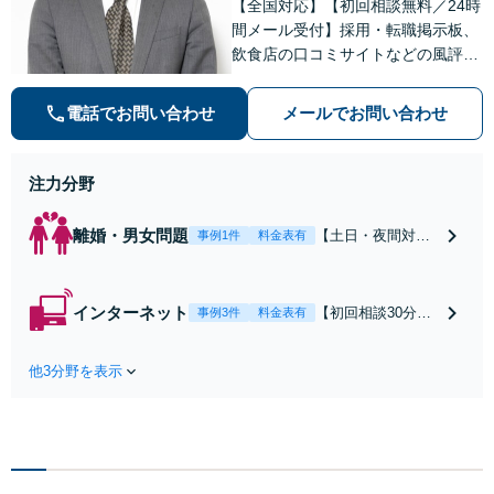
【全国対応】【初回相談無料／24時
セカンドオピニオ
間メール受付】採用・転職掲示板、
ン可】【人形町駅5
飲食店の口コミサイトなどの風評被
分／日本橋駅7分】
害対策など実績あり！【刑事】犯罪
の種類を問わず相談可。可能な限り
電話でお問い合わせ
メールでお問い合わせ
早期対応で駆けつけサポート【労
働】不当解雇・残業代請求はおまか
せください
注力分野
離婚・男女問題
【土日・夜間対応
事例1件
料金表有
可】【初回相談30
分無料】「相手方
から書面を提示さ
インターネット
【初回相談30分無
事例3件
料金表有
れたら、サインす
料】状況に応じて
る前にご相談を」
手段を使い分け、
経験豊富な弁護士
他3分野を表示
適切な方法で投稿
が全力で交渉にあ
の削除・発信者情
たります！相手方
報開示請求をおこ
と直接話す精神的
ないます「企業や
負担を軽減「弁護
お店の風評被害対
士の交渉で慰謝料
策／売り上げ低下