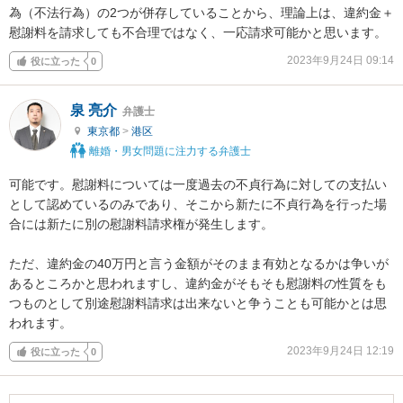
為（不法行為）の2つが併存していることから、理論上は、違約金＋
慰謝料を請求しても不合理ではなく、一応請求可能かと思います。
2023年9月24日 09:14
役に立った
0
泉 亮介
弁護士
東京都
>
港区
離婚・男女問題に注力する弁護士
可能です。慰謝料については一度過去の不貞行為に対しての支払い
として認めているのみであり、そこから新たに不貞行為を行った場
合には新たに別の慰謝料請求権が発生します。

ただ、違約金の40万円と言う金額がそのまま有効となるかは争いが
あるところかと思われますし、違約金がそもそも慰謝料の性質をも
つものとして別途慰謝料請求は出来ないと争うことも可能かとは思
われます。
2023年9月24日 12:19
役に立った
0