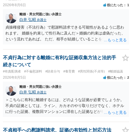
2026年8月6日
役にたった
1
離婚・男女問題に強い弁護士
白井 弘昭
弁護士
貞操権侵害（不法行為）で慰謝料請求できる可能性があるように思わ
れます。 婚姻を約束して性行為に及んだ＞婚姻の約束は虚偽だった、
という流れであれば。 ただ、相手が結婚していることを知って行為に
及んでいるのであれば、婚姻できないことについて相談者さんの帰責
性も認められそうですので、あまり慰謝料は高額にならないように思
われます。 一度、最寄りの弁護士に相談してみてください。
不貞行為に対する離婚に有利な証拠収集方法と法的手
続きについて
#有責配偶者
#不倫慰謝料
#財産分与
#養育費
#異性関係(不貞等)
#離婚協議
2026年8月5日
役にたった
2
離婚・男女問題に強い弁護士
白井 弘昭
弁護士
＞こちらに有利に離婚するには、どのような証拠が必要でしょうか。
不貞の証拠としては、ライン、カカオのやり取りだけでなく、ホテル
に行った証拠、複数回マンションに滞在した証拠などが有効です。 不
貞の証拠があれば、離婚をさらに有利に進める（離婚したい時期に離
婚する、慰謝料をとるなど）ことができると思われます。 ただし、不
貞発覚後、長期間同居を続けると、不貞を許したとの評価につながる
不貞相手への慰謝料請求、証拠の有効性と対応方法