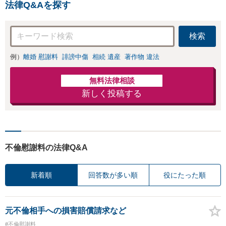
金額アップ／減額
法律Q&Aを探す
防止のために尽
交渉も対応可」
力」加害者側の対
【完全個室対応】
応可：開示請求の
検索
意見照会が来たと
きの対処法、被害
例）
離婚 慰謝料
誹謗中傷
相続 遺産
著作物 違法
者との示談交渉
無料法律相談
新しく投稿する
不倫慰謝料の法律Q&A
新着順
回答数が多い順
役にたった順
元不倫相手への損害賠償請求など
#不倫慰謝料