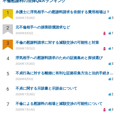
不倫慰謝料の法律Q&Aランキング
1
弁護士に浮気相手への慰謝料請求を依頼する費用相場は？
5
2026年7月28日
2
元不倫相手への損害賠償請求など
1
2026年8月6日
3
不倫の慰謝料請求に対する減額交渉の可能性と対策
1
2026年7月31日
4
浮気相手への慰謝料請求のための証拠集めと探偵選び
3
2026年7月26日
5
不貞行為に対する離婚に有利な証拠収集方法と法的手続きについて
2
2026年8月5日
6
不貞に関する示談書と示談金について
2
2026年7月28日
7
不倫による慰謝料の相場と減額交渉の可能性について
3
2026年7月14日