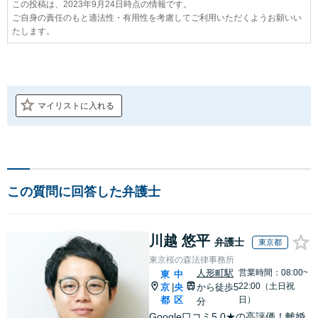
この投稿は、2023年9月24日時点の情報です。
ご自身の責任のもと適法性・有用性を考慮してご利用いただくようお願いい
たします。
マイリストに入れる
この質問に回答した弁護士
川越 悠平
弁護士
東京都
東京桜の森法律事務所
人形町駅
営業時間：08:00~
東
中
22:00（土日祝
京
央
から徒歩5
|
都
区
日）
分
Google口コミ5.0★の高評価！離婚