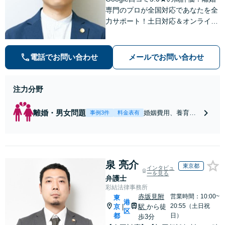
専門のプロが全国対応であなたを全
力サポート！土日対応＆オンライン
面談もOK。多数の離婚・不貞問題
を解決した実績が信頼の証。初回相
談30分無料、まずはお気軽にご相談
電話でお問い合わせ
メールでお問い合わせ
ください！
注力分野
離婚・男女問題
婚姻費用、養育
事例3件
料金表有
費、財産分与の実
績多数あり！請求
する側・される側
どちらにも豊富な
泉 亮介
経験がありますの
東京都
インタビュ
で、お困りの方は
ーを見る
弁護士
ご相談ください
彩結法律事務所
【全国からオンラ
赤坂見附
営業時間：10:00~
東
港
イン相談可｜土日
20:55（土日祝
京
駅
から徒
|
区
祝相談可】【サブ
都
日）
歩3分
スクプランあり／