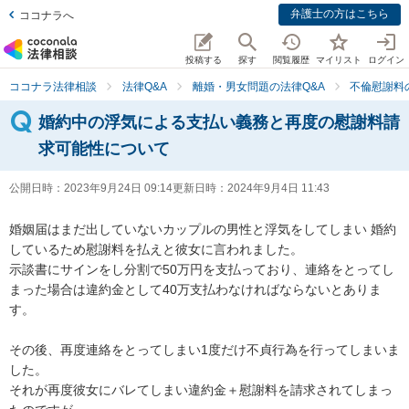
弁護士の方はこちら
ココナラへ
投稿する
探す
閲覧履歴
マイリスト
ログイン
ココナラ法律相談
法律Q&A
離婚・男女問題の法律Q&A
不倫慰謝料
婚約中の浮気による支払い義務と再度の慰謝料請
求可能性について
公開日時：
2023年9月24日 09:14
更新日時：
2024年9月4日 11:43
婚姻届はまだ出していないカップルの男性と浮気をしてしまい 婚約
しているため慰謝料を払えと彼女に言われました。

示談書にサインをし分割で50万円を支払っており、連絡をとってし
まった場合は違約金として40万支払わなければならないとありま
す。

その後、再度連絡をとってしまい1度だけ不貞行為を行ってしまいま
した。

それが再度彼女にバレてしまい違約金＋慰謝料を請求されてしまっ