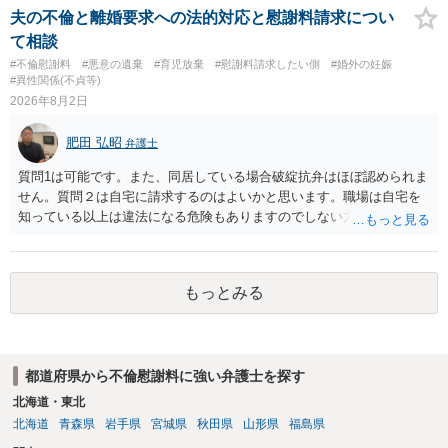
す。 ④性交類似行為を認めているにもかかわらず支払を拒否するので
実です。
夫の不倫と離婚要求への法的対応と慰謝料請求につい
あれば，本人（行政書士でも同じだと思います。）への対応ではあま
て相談
り変わらないように思います。減額で折り合えるなら本人様の交渉で
#不倫慰謝料
#悪意の遺棄
#育児放棄
#慰謝料請求したい側
#婚外の妊娠
もよいように思いますが，ゼロかどうかの観点であれば，訴訟に進む
#異性関係(不貞等)
しかなくなるようにも思います。そうしますと，お近くの弁護士に相
2026年8月2日
談して進めることを検討した方がよいようにも思います。
肥田 弘昭
弁護士
質問1は可能です。また、同居している場合破綻抗弁はほぼ認められま
せん。質問２は自宅に請求するのはよいかと思います。職場は自宅を
知っている以上は違法になる危険もありますのでしない方が良いで
す。質問３は可能かと思います。質問４は悪意の遺棄などに該当する
かと思います。有責配偶者ですので相手方からの離婚は拒否しても仮
に訴訟されても法的に成立しません。質問５は認知すると養育費支払
もっとみる
い、相続権が発生します。合意があれば法的に可能ですが法律で強制
することはできません。質問６は可能です。質問７は不貞行為の写真
データ（ハメ撮り）、第三者撮影の腕組み写真、夫の自白録音まであ
るのであれば十分かと思います。ご参考にしてください。
都道府県から不倫慰謝料に強い弁護士を探す
北海道・東北
北海道
青森県
岩手県
宮城県
秋田県
山形県
福島県