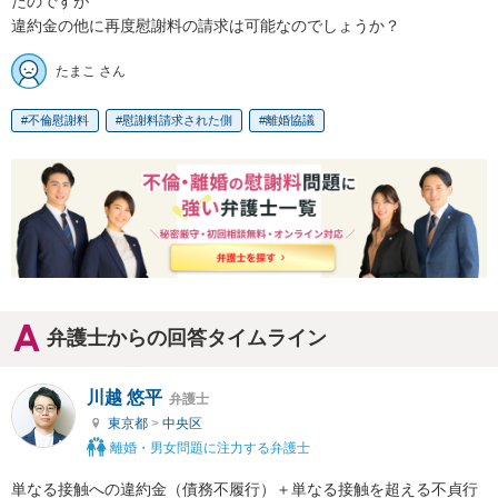
たのですが

違約金の他に再度慰謝料の請求は可能なのでしょうか？
たまこ さん
不倫慰謝料
慰謝料請求された側
離婚協議
弁護士からの回答タイムライン
川越 悠平
弁護士
東京都
>
中央区
離婚・男女問題に注力する弁護士
単なる接触への違約金（債務不履行）＋単なる接触を超える不貞行